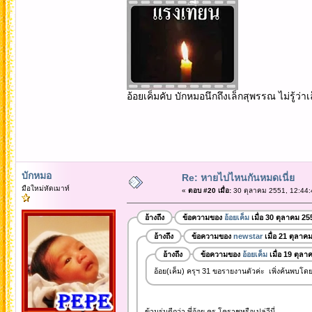
อ้อยเค็มคับ บักหมอนึกถึงเล็กสุพรรณ ไม่รู้ว่
บักหมอ
Re: หายไปไหนกันหมดเนี่ย
มือใหม่หัดเมาท์
«
ตอบ #20 เมื่อ:
30 ตุลาคม 2551, 12:44:
อ้างถึง
ข้อความของ
อ้อยเค็ม
เมื่อ 30 ตุลาคม 25
อ้างถึง
ข้อความของ
newstar
เมื่อ 21 ตุลาค
อ้างถึง
ข้อความของ
อ้อยเค็ม
เมื่อ 19 ตุล
อ้อย(เค็ม) ครุฯ 31 ขอรายงานตัวค่ะ เพิ่งค้นพบโดย
ข้ามรุ่นดีกว่า พี่อ้อย ครุ โคราชหรือเปล่าีนี่