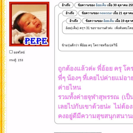
อ้างถึง
ข้อความของ
อ้อยเค็ม
เมื่อ 30 ตุลาคม 25
อ้างถึง
ข้อความของ
newstar
เมื่อ 21 ตุลาค
อ้างถึง
ข้อความของ
อ้อยเค็ม
เมื่อ 19 ตุล
อ้อย(เค็ม) ครุฯ 31 ขอรายงานตัวค่ะ เพิ่งค้นพบโดย
ข้ามรุ่นดีกว่า พี่อ้อย ครุ โคราชหรือเปล่าีนี่
ออฟไลน์
กระทู้: 153
ถูกต้องแล้วค่ะ พี่อ้อย ครุ โค
พี่ๆ น้องๆ ที่เคยไปค่ายแม่อา
ค่ายไหน
รวมทั้งค่ายจุฬาสุพรรณ (เป็
เลยไปกับเขาด้วยน่ะ ไม่ต้องส
คงอยู่ดีมีความสุขสนุกสนา