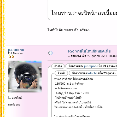
ไหนท่านว่าจะปีหน้าละเนี่ยย
ไฟท์บังคับ พ่อตา สั่ง ครับผม
paitoonx
Re: หายไปไหนกันหมดเนี่ย
Full Member
«
ตอบ #14 เมื่อ:
27 ตุลาคม 2551, 20:46:
อ้างถึง
ข้อความของ
junrapoo
เมื่อ 23 ตุลาคม
อ้างถึง
ข้อความของ
kdecha
เมื่อ 23 ตุลาคม
ท่านส่งการ์ดมาให้ผมก่อนแล้วกัน
130/260 ม.1 ต.ลำผักกูด
ถ.รังสิต-นครนายก
อ.ธัญบุรี จ.ปทุมธานี 12110
ใกล้ๆกับบ้านเก่าไอ้หมึก
ออฟไลน์
หรือถ้าไม่สะดวกจะไปไปรษณ๊ย์
กระทู้: 586
ให้นกฝากหมอเถลิงศักดิ์ มาให้ที่คลินิกก็ได้
ไหนท่านว่าจะปีหน้าละเนี่ยยยย