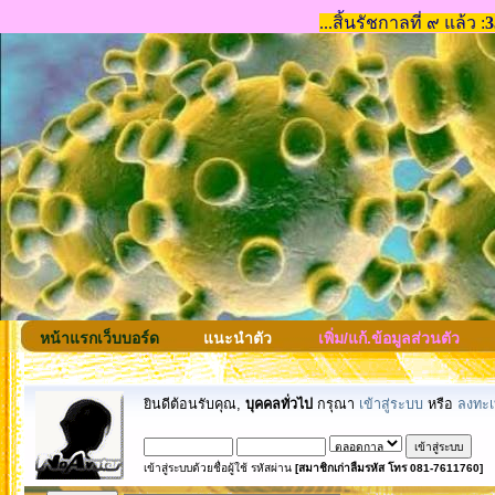
หน้าแรกเว็บบอร์ด
แนะนำตัว
เพิ่ม/แก้.ข้อมูลส่วนตัว
ยินดีต้อนรับคุณ,
บุคคลทั่วไป
กรุณา
เข้าสู่ระบบ
หรือ
ลงทะเ
เข้าสู่ระบบด้วยชื่อผู้ใช้ รหัสผ่าน
[สมาชิกเก่าลืมรหัส โทร 081-7611760]