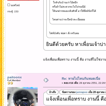
ใกล้ๆกับบ้านเก่าไอ้หมึก
ออฟไลน์
หรือถ้าไม่สะดวกจะไปไปรษณ๊ย์
ให้นกฝากหมอเถลิงศักดิ์ มาให้ที่คลินิกก็ได้
กระทู้: 153
ไหนท่านว่าจะปีหน้าละเนี่ยยยย
ไฟท์บังคับ พ่อตา สั่ง ครับผม
ยินดีด้วยครับ หาเพื่อนเจ้าบ่า
แจ้งเพื่อนเพื่อทราบ งานนี้ คือ งานที่ไม่ใช่ง
paitoonx
Re: หายไปไหนกันหมดเนี่ย
Full Member
«
ตอบ #16 เมื่อ:
28 ตุลาคม 2551, 22:29:
อ้างถึง
ข้อความของ
junrapoo
เมื่อ 28 ตุลาคม
แจ้งเพื่อนเพื่อทราบ งานนี้ ค