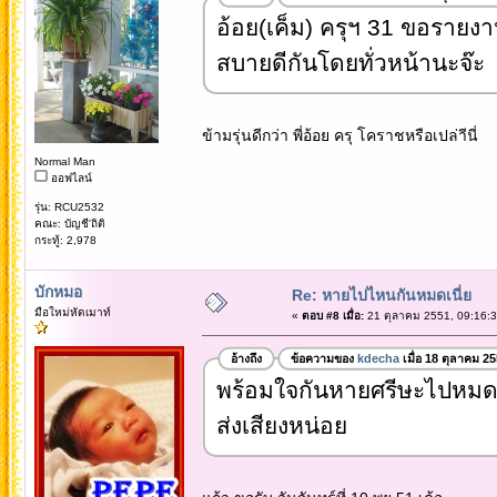
อ้อย(เค็ม) ครุฯ 31 ขอรายงาน
สบายดีกันโดยทั่วหน้านะจ๊ะ
ข้ามรุ่นดีกว่า พี่อ้อย ครุ โคราชหรือเปล่าีนี่
Normal Man
ออฟไลน์
รุ่น: RCU2532
คณะ: บัญชี'ถิติ
กระทู้: 2,978
บักหมอ
Re: หายไปไหนกันหมดเนี่ย
มือใหม่หัดเมาท์
«
ตอบ #8 เมื่อ:
21 ตุลาคม 2551, 09:16:3
อ้างถึง
ข้อความของ
kdecha
เมื่อ 18 ตุลาคม 2
พร้อมใจกันหายศรีษะไปหมดเ
ส่งเสียงหน่อย