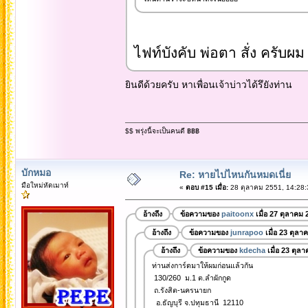
ไฟท์บังคับ พ่อตา สั่ง ครับผม
ยินดีด้วยครับ หาเพื่อนเจ้าบ่าวได้รึยังท่าน
$$ พรุ่งนี้จะเป็นคนดี ฿฿฿
บักหมอ
Re: หายไปไหนกันหมดเนี่ย
มือใหม่หัดเมาท์
«
ตอบ #15 เมื่อ:
28 ตุลาคม 2551, 14:28:
อ้างถึง
ข้อความของ
paitoonx
เมื่อ 27 ตุลาคม 
อ้างถึง
ข้อความของ
junrapoo
เมื่อ 23 ตุลา
อ้างถึง
ข้อความของ
kdecha
เมื่อ 23 ตุล
ท่านส่งการ์ดมาให้ผมก่อนแล้วกัน
130/260 ม.1 ต.ลำผักกูด
ถ.รังสิต-นครนายก
อ.ธัญบุรี จ.ปทุมธานี 12110