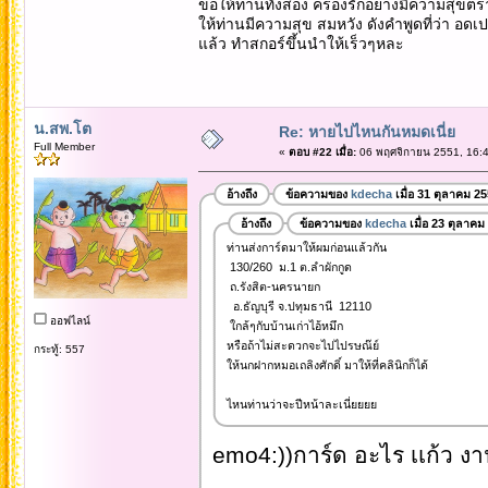
ขอให้ท่านทั้งสอง ครองรักอย่างมีความสุข
ให้ท่านมีความสุข สมหวัง ดังคำพูดที่ว่า อดเป
แล้ว ทำสกอร์ขึ้นนำให้เร็วๆหละ
น.สพ.โต
Re: หายไปไหนกันหมดเนี่ย
Full Member
«
ตอบ #22 เมื่อ:
06 พฤศจิกายน 2551, 16:4
อ้างถึง
ข้อความของ
kdecha
เมื่อ 31 ตุลาคม 2
อ้างถึง
ข้อความของ
kdecha
เมื่อ 23 ตุลาคม
ท่านส่งการ์ดมาให้ผมก่อนแล้วกัน
130/260 ม.1 ต.ลำผักกูด
ถ.รังสิต-นครนายก
อ.ธัญบุรี จ.ปทุมธานี 12110
ออฟไลน์
ใกล้ๆกับบ้านเก่าไอ้หมึก
หรือถ้าไม่สะดวกจะไปไปรษณ๊ย์
กระทู้: 557
ให้นกฝากหมอเถลิงศักดิ์ มาให้ที่คลินิกก็ได้
ไหนท่านว่าจะปีหน้าละเนี่ยยยย
emo4:))การ์ด อะไร เเก้ว งา