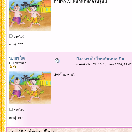
หายหัวไปไหนกันหมกครับรุ่นนี้
ออฟไลน์
กระทู้: 557
น.สพ.โต
Re: หายไปไหนกันหมดเนี่ย
Full Member
«
ตอบ #24 เมื่อ:
19 มิถุนายน 2556, 12:47
อัพข้ามชาติ
ออฟไลน์
กระทู้: 557
หน้า: [
1
]
2
ทั้งหมด
ขึ้นบน