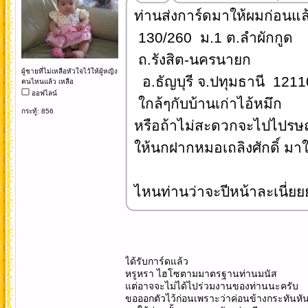
ท่านส่งการ์ดมาให้ผมก่อนแล
130/260 ม.1 ต.ลำผักกูด
ถ.รังสิต-นครนายก
ผู้ชายที่ไม่เหลือหัวใจไว้ให้ผู้หญิง
อ.ธัญบุรี จ.ปทุมธานี 1211
คนไหนแล้ว เหลือ
ออฟไลน์
ใกล้ๆกับบ้านเก่าไอ้หมึก
กระทู้: 856
หรือถ้าไม่สะดวกจะไปไปรษณ
ให้นกฝากหมอเถลิงศักดิ์ มาให้
ไหนท่านว่าจะปีหน้าละเนี่ยย
ได้รับการ์ดแล้ว
หรูหรา ไฮโซตามมาตรฐานท่านมนัส
แต่อาจจะไม่ได้ไปร่วมงานของท่านนะครับ
ขอออกตัวไว้ก่อนเพราะว่าค่อนข้างกระทันหั