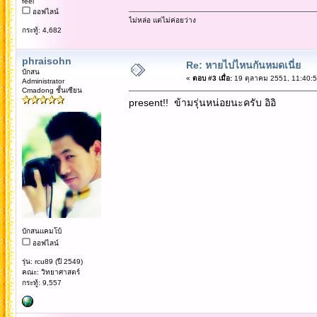
feel
ออฟไลน์
ไม่หล่อ แต่ไม่ค่อยว่าง
กระทู้: 4,682
phraisohn
Re: หายไปไหนกันหมดเนี่ย
บักสน
«
ตอบ #3 เมื่อ:
19 ตุลาคม 2551, 11:40:5
Administrator
Cmadong ชั้นเซียน
present!! ข้ามรุ่นหน่อยนะครับ อิอิ
บักสนแคมโบ้
ออฟไลน์
รุ่น: rcu89 (ปี 2549)
คณะ: วิทยาศาสตร์
กระทู้: 9,557