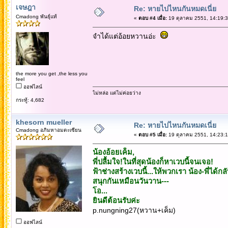
เจษฎา
Re: หายไปไหนกันหมดเนี่ย
Cmadong พันธุ์แท้
«
ตอบ #4 เมื่อ:
19 ตุลาคม 2551, 14:19:3
จำได้แต่อ้อยหวานอ่ะ
the more you get ,the less you
feel
ออฟไลน์
ไม่หล่อ แต่ไม่ค่อยว่าง
กระทู้: 4,682
khesorn mueller
Re: หายไปไหนกันหมดเนี่ย
Cmadong อภิมหาอมตะเซียน
«
ตอบ #5 เมื่อ:
19 ตุลาคม 2551, 14:23:1
น้องอ้อยเค็ม,
พี่ปลื้มใจ!ในที่สุดน้องก็หาเวบนี้จนเจอ!
ฟ้าช่างสร้างเวบนี้...ให้พวกเรา น้อง-พี่ได้ก
สนุกกันเหมือนวันวาน---
โอ...
ยินดีต้อนรับค่ะ
p.nungning27(หวาน+เค็ม)
ออฟไลน์