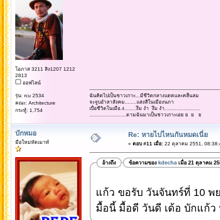
โอภาส 3211 สิง1207 1212
2813
ออฟไลน์
รุ่น: rcu 2534
ฉันคิดไปเป็นชาวเกาะ...มีชีวิตกลางแดดและคลื่นลม
จะจูบอำลาสังคม........แสงสีในเมืองนภา
คณะ: Architecture
เบื่อชีวิตในเมือ.ง........งึม งำ งึม งำ........................
กระทู้: 1,754
.........................ตามฉันมาเป็นชาวเกาะเอย ย ย ย
บักหมอ
Re: หายไปไหนกันหมดเนี่ย
มือใหม่หัดเมาท์
«
ตอบ #11 เมื่อ:
22 ตุลาคม 2551, 08:38:
อ้างถึง
ข้อความของ
kdecha
เมื่อ 21 ตุลาคม 2
แก้ว ขอรับ วันจันทร์ที่ 10 พ
มื้อนี้ มื้อดี วันดี เด้อ บักแก้