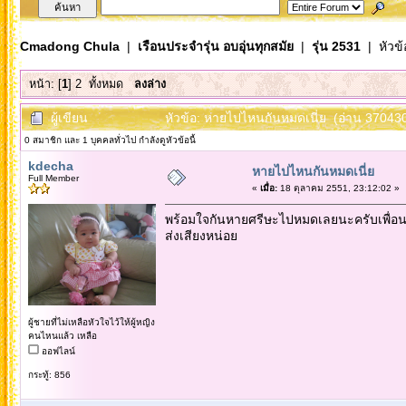
Cmadong Chula
|
เรือนประจำรุ่น อบอุ่นทุกสมัย
|
รุ่น 2531
| หัวข้
หน้า: [
1
]
2
ทั้งหมด
ลงล่าง
ผู้เขียน
หัวข้อ: หายไปไหนกันหมดเนี่ย (อ่าน 370430 
0 สมาชิก และ 1 บุคคลทั่วไป กำลังดูหัวข้อนี้
kdecha
หายไปไหนกันหมดเนี่ย
Full Member
«
เมื่อ:
18 ตุลาคม 2551, 23:12:02 »
พร้อมใจกันหายศรีษะไปหมดเลยนะครับเพื่อ
ส่งเสียงหน่อย
ผู้ชายที่ไม่เหลือหัวใจไว้ให้ผู้หญิง
คนไหนแล้ว เหลือ
ออฟไลน์
กระทู้: 856