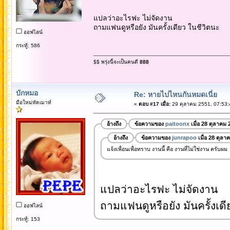
แปลว่าอะไรฟะ ไม่จัดงาน
ถามแฟนดูหรือยัง มันครั้งเดียว ในชีวิตนะ
ออฟไลน์
กระทู้: 586
$$ พรุ่งนี้จะเป็นคนดี ฿฿฿
บักหมอ
Re: หายไปไหนกันหมดเนี่ย
มือใหม่หัดเมาท์
«
ตอบ #17 เมื่อ:
29 ตุลาคม 2551, 07:53:
อ้างถึง
ข้อความของ
paitoonx
เมื่อ 28 ตุลาคม 
อ้างถึง
ข้อความของ
junrapoo
เมื่อ 28 ตุลา
แจ้งเพื่อนเพื่อทราบ งานนี้ คือ งานที่ไม่ใช่งาน ครับผม
แปลว่าอะไรฟะ ไม่จัดงาน
ถามแฟนดูหรือยัง มันครั้งเดี
ออฟไลน์
กระทู้: 153