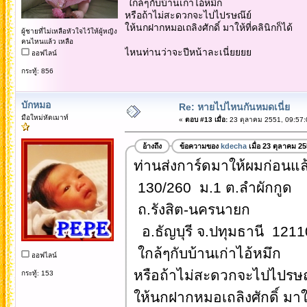
ใกล้ๆกับบ้านเก่าไอ้หมึก
หรือถ้าไม่สะดวกจะไปไปรษณ๊ย์
ให้นกฝากหมอเถลิงศักดิ์ มาให้ที่คลินิกก็ได้
ผู้ชายที่ไม่เหลือหัวใจไว้ให้ผู้หญิง
คนไหนแล้ว เหลือ
ไหนท่านว่าจะปีหน้าละเนี่ยยยย
ออฟไลน์
กระทู้: 856
บักหมอ
Re: หายไปไหนกันหมดเนี่ย
มือใหม่หัดเมาท์
«
ตอบ #13 เมื่อ:
23 ตุลาคม 2551, 09:57:
อ้างถึง
ข้อความของ
kdecha
เมื่อ 23 ตุลาคม 2
ท่านส่งการ์ดมาให้ผมก่อนแล
130/260 ม.1 ต.ลำผักกูด
ถ.รังสิต-นครนายก
อ.ธัญบุรี จ.ปทุมธานี 1211
ใกล้ๆกับบ้านเก่าไอ้หมึก
ออฟไลน์
หรือถ้าไม่สะดวกจะไปไปรษณ
กระทู้: 153
ให้นกฝากหมอเถลิงศักดิ์ มาให้