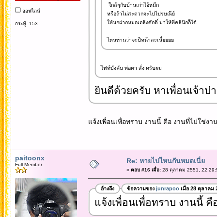
ใกล้ๆกับบ้านเก่าไอ้หมึก
ออฟไลน์
หรือถ้าไม่สะดวกจะไปไปรษณ๊ย์
ให้นกฝากหมอเถลิงศักดิ์ มาให้ที่คลินิกก็ได้
กระทู้: 153
ไหนท่านว่าจะปีหน้าละเนี่ยยยย
ไฟท์บังคับ พ่อตา สั่ง ครับผม
ยินดีด้วยครับ หาเพื่อนเจ้าบ่า
แจ้งเพื่อนเพื่อทราบ งานนี้ คือ งานที่ไม่ใช่ง
paitoonx
Re: หายไปไหนกันหมดเนี่ย
Full Member
«
ตอบ #16 เมื่อ:
28 ตุลาคม 2551, 22:29:
อ้างถึง
ข้อความของ
junrapoo
เมื่อ 28 ตุลาคม
แจ้งเพื่อนเพื่อทราบ งานนี้ ค