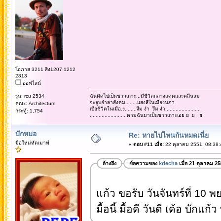
โอภาส 3211 สิง1207 1212
2813
ออฟไลน์
รุ่น: rcu 2534
ฉันคิดไปเป็นชาวเกาะ...มีชีวิตกลางแดดและคลื่นลม
จะจูบอำลาสังคม........แสงสีในเมืองนภา
คณะ: Architecture
เบื่อชีวิตในเมือ.ง........งึม งำ งึม งำ........................
กระทู้: 1,754
.........................ตามฉันมาเป็นชาวเกาะเอย ย ย ย
บักหมอ
Re: หายไปไหนกันหมดเนี่ย
มือใหม่หัดเมาท์
«
ตอบ #11 เมื่อ:
22 ตุลาคม 2551, 08:38:
อ้างถึง
ข้อความของ
kdecha
เมื่อ 21 ตุลาคม 2
แก้ว ขอรับ วันจันทร์ที่ 10 พ
มื้อนี้ มื้อดี วันดี เด้อ บักแก้