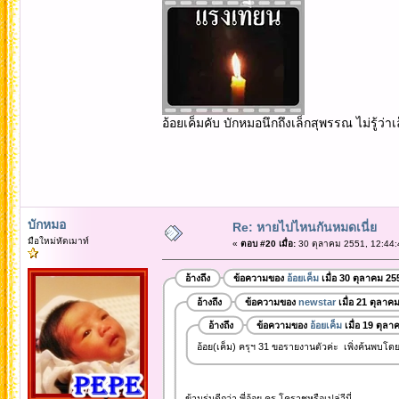
อ้อยเค็มคับ บักหมอนึกถึงเล็กสุพรรณ ไม่รู้ว่
บักหมอ
Re: หายไปไหนกันหมดเนี่ย
มือใหม่หัดเมาท์
«
ตอบ #20 เมื่อ:
30 ตุลาคม 2551, 12:44:
อ้างถึง
ข้อความของ
อ้อยเค็ม
เมื่อ 30 ตุลาคม 25
อ้างถึง
ข้อความของ
newstar
เมื่อ 21 ตุลาค
อ้างถึง
ข้อความของ
อ้อยเค็ม
เมื่อ 19 ตุล
อ้อย(เค็ม) ครุฯ 31 ขอรายงานตัวค่ะ เพิ่งค้นพบโดย
ข้ามรุ่นดีกว่า พี่อ้อย ครุ โคราชหรือเปล่าีนี่