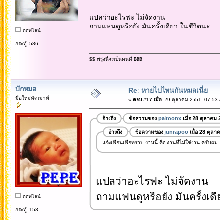
แปลว่าอะไรฟะ ไม่จัดงาน
ถามแฟนดูหรือยัง มันครั้งเดียว ในชีวิตนะ
ออฟไลน์
กระทู้: 586
$$ พรุ่งนี้จะเป็นคนดี ฿฿฿
บักหมอ
Re: หายไปไหนกันหมดเนี่ย
มือใหม่หัดเมาท์
«
ตอบ #17 เมื่อ:
29 ตุลาคม 2551, 07:53:
อ้างถึง
ข้อความของ
paitoonx
เมื่อ 28 ตุลาคม 
อ้างถึง
ข้อความของ
junrapoo
เมื่อ 28 ตุลา
แจ้งเพื่อนเพื่อทราบ งานนี้ คือ งานที่ไม่ใช่งาน ครับผม
แปลว่าอะไรฟะ ไม่จัดงาน
ถามแฟนดูหรือยัง มันครั้งเดี
ออฟไลน์
กระทู้: 153