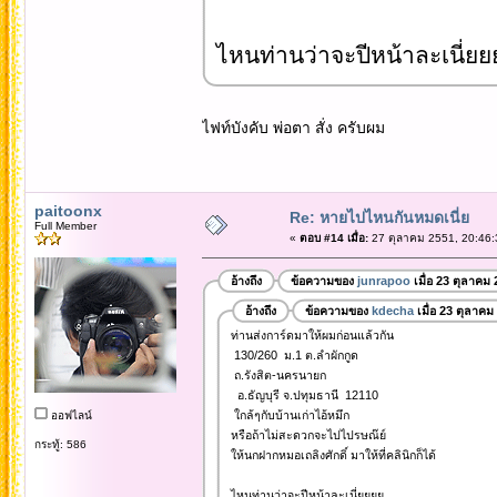
ไหนท่านว่าจะปีหน้าละเนี่ยย
ไฟท์บังคับ พ่อตา สั่ง ครับผม
paitoonx
Re: หายไปไหนกันหมดเนี่ย
Full Member
«
ตอบ #14 เมื่อ:
27 ตุลาคม 2551, 20:46:
อ้างถึง
ข้อความของ
junrapoo
เมื่อ 23 ตุลาคม
อ้างถึง
ข้อความของ
kdecha
เมื่อ 23 ตุลาคม
ท่านส่งการ์ดมาให้ผมก่อนแล้วกัน
130/260 ม.1 ต.ลำผักกูด
ถ.รังสิต-นครนายก
อ.ธัญบุรี จ.ปทุมธานี 12110
ใกล้ๆกับบ้านเก่าไอ้หมึก
ออฟไลน์
หรือถ้าไม่สะดวกจะไปไปรษณ๊ย์
กระทู้: 586
ให้นกฝากหมอเถลิงศักดิ์ มาให้ที่คลินิกก็ได้
ไหนท่านว่าจะปีหน้าละเนี่ยยยย