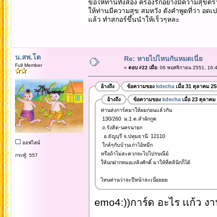
ขอให้ท่านทั้งสอง ครองรักอย่างมีความสุข
ให้ท่านมีความสุข สมหวัง ดังคำพูดที่ว่า อดเป
แล้ว ทำสกอร์ขึ้นนำให้เร็วๆหละ
น.สพ.โต
Re: หายไปไหนกันหมดเนี่ย
Full Member
«
ตอบ #22 เมื่อ:
06 พฤศจิกายน 2551, 16:4
อ้างถึง
ข้อความของ
kdecha
เมื่อ 31 ตุลาคม 2
อ้างถึง
ข้อความของ
kdecha
เมื่อ 23 ตุลาคม
ท่านส่งการ์ดมาให้ผมก่อนแล้วกัน
130/260 ม.1 ต.ลำผักกูด
ถ.รังสิต-นครนายก
อ.ธัญบุรี จ.ปทุมธานี 12110
ออฟไลน์
ใกล้ๆกับบ้านเก่าไอ้หมึก
หรือถ้าไม่สะดวกจะไปไปรษณ๊ย์
กระทู้: 557
ให้นกฝากหมอเถลิงศักดิ์ มาให้ที่คลินิกก็ได้
ไหนท่านว่าจะปีหน้าละเนี่ยยยย
emo4:))การ์ด อะไร เเก้ว งา