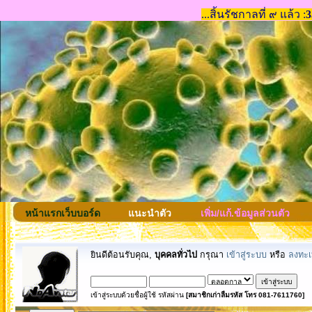
หน้าแรกเว็บบอร์ด
แนะนำตัว
เพิ่ม/แก้.ข้อมูลส่วนตัว
ยินดีต้อนรับคุณ,
บุคคลทั่วไป
กรุณา
เข้าสู่ระบบ
หรือ
ลงทะเ
เข้าสู่ระบบด้วยชื่อผู้ใช้ รหัสผ่าน
[สมาชิกเก่าลืมรหัส โทร 081-7611760]