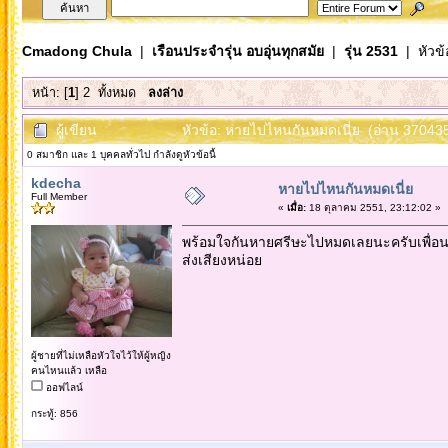
Cmadong Chula
|
เรือนประจำรุ่น อบอุ่นทุกสมัย
|
รุ่น 2531
| หัวข้
หน้า: [
1
]
2
ทั้งหมด
ลงล่าง
ผู้เขียน
หัวข้อ: หายไปไหนกันหมดเนี่ย (อ่าน 370435 
0 สมาชิก และ 1 บุคคลทั่วไป กำลังดูหัวข้อนี้
kdecha
หายไปไหนกันหมดเนี่ย
Full Member
«
เมื่อ:
18 ตุลาคม 2551, 23:12:02 »
พร้อมใจกันหายศรีษะไปหมดเลยนะครับเพื่อ
ส่งเสียงหน่อย
ผู้ชายที่ไม่เหลือหัวใจไว้ให้ผู้หญิง
คนไหนแล้ว เหลือ
ออฟไลน์
กระทู้: 856