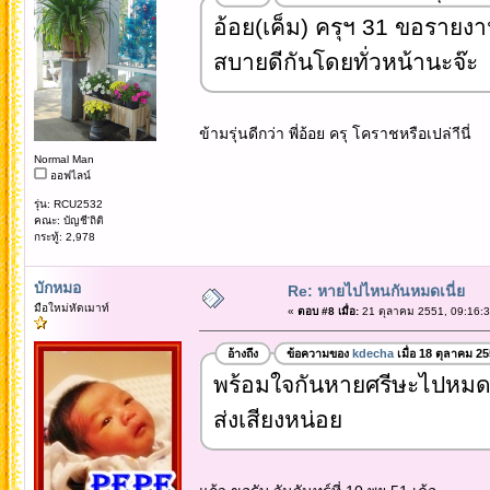
อ้อย(เค็ม) ครุฯ 31 ขอรายงาน
สบายดีกันโดยทั่วหน้านะจ๊ะ
ข้ามรุ่นดีกว่า พี่อ้อย ครุ โคราชหรือเปล่าีนี่
Normal Man
ออฟไลน์
รุ่น: RCU2532
คณะ: บัญชี'ถิติ
กระทู้: 2,978
บักหมอ
Re: หายไปไหนกันหมดเนี่ย
มือใหม่หัดเมาท์
«
ตอบ #8 เมื่อ:
21 ตุลาคม 2551, 09:16:3
อ้างถึง
ข้อความของ
kdecha
เมื่อ 18 ตุลาคม 2
พร้อมใจกันหายศรีษะไปหมดเ
ส่งเสียงหน่อย