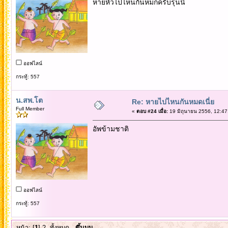
หายหัวไปไหนกันหมกครับรุ่นนี้
ออฟไลน์
กระทู้: 557
น.สพ.โต
Re: หายไปไหนกันหมดเนี่ย
Full Member
«
ตอบ #24 เมื่อ:
19 มิถุนายน 2556, 12:47
อัพข้ามชาติ
ออฟไลน์
กระทู้: 557
หน้า: [
1
]
2
ทั้งหมด
ขึ้นบน