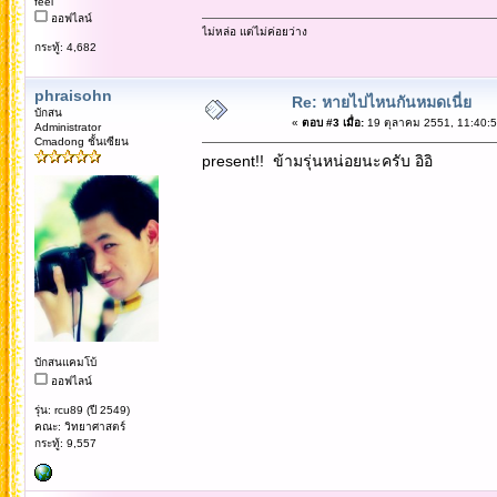
feel
ออฟไลน์
ไม่หล่อ แต่ไม่ค่อยว่าง
กระทู้: 4,682
phraisohn
Re: หายไปไหนกันหมดเนี่ย
บักสน
«
ตอบ #3 เมื่อ:
19 ตุลาคม 2551, 11:40:5
Administrator
Cmadong ชั้นเซียน
present!! ข้ามรุ่นหน่อยนะครับ อิอิ
บักสนแคมโบ้
ออฟไลน์
รุ่น: rcu89 (ปี 2549)
คณะ: วิทยาศาสตร์
กระทู้: 9,557