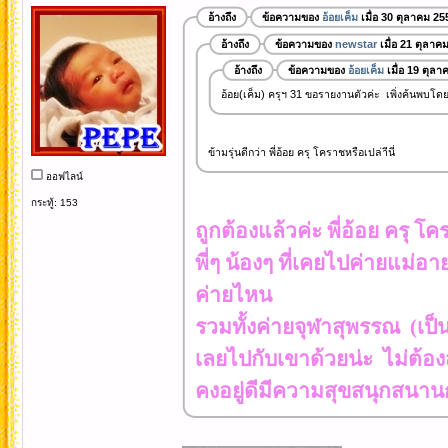
อ้างถึง
ข้อความของ
อ้อยเค็ม
เมื่อ 30 ตุลาคม 25
อ้างถึง
ข้อความของ
newstar
เมื่อ 21 ตุลาค
อ้างถึง
ข้อความของ
อ้อยเค็ม
เมื่อ 19 ตุล
อ้อย(เค็ม) ครุฯ 31 ขอรายงานตัวค่ะ เพิ่งค้นพบโดย
ข้ามรุ่นดีกว่า พี่อ้อย ครุ โคราชหรือเปล่าีนี่
ออฟไลน์
กระทู้: 153
ถูกต้องแล้วค่ะ พี่อ้อย ครุ โค
พี่ๆ น้องๆ ที่เคยไปค่ายแม่อา
ค่ายไหน
รวมทั้งค่ายจุฬาสุพรรณ (เป็
เลยไปกับเขาด้วยน่ะ ไม่ต้องส
คงอยู่ดีมีความสุขสนุกสนา