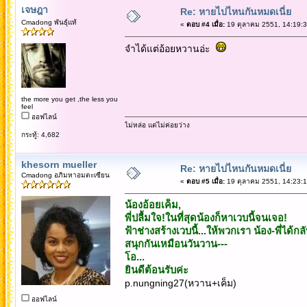
เจษฎา
Re: หายไปไหนกันหมดเนี่ย
Cmadong พันธุ์แท้
«
ตอบ #4 เมื่อ:
19 ตุลาคม 2551, 14:19:3
จำได้แต่อ้อยหวานอ่ะ
the more you get ,the less you
feel
ออฟไลน์
ไม่หล่อ แต่ไม่ค่อยว่าง
กระทู้: 4,682
khesorn mueller
Re: หายไปไหนกันหมดเนี่ย
Cmadong อภิมหาอมตะเซียน
«
ตอบ #5 เมื่อ:
19 ตุลาคม 2551, 14:23:1
น้องอ้อยเค็ม,
พี่ปลื้มใจ!ในที่สุดน้องก็หาเวบนี้จนเจอ!
ฟ้าช่างสร้างเวบนี้...ให้พวกเรา น้อง-พี่ได้ก
สนุกกันเหมือนวันวาน---
โอ...
ยินดีต้อนรับค่ะ
p.nungning27(หวาน+เค็ม)
ออฟไลน์