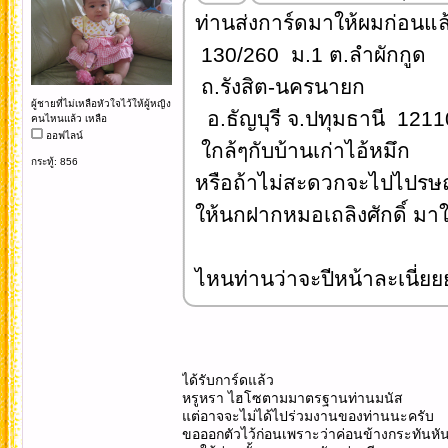
ท่านส่งการ์ดมาให้ผมก่อนแล
130/260 ม.1 ต.ลำผักกูด
ถ.รังสิต-นครนายก
ผู้ชายที่ไม่เหลือหัวใจไว้ให้ผู้หญิง
อ.ธัญบุรี จ.ปทุมธานี 1211
คนไหนแล้ว เหลือ
ออฟไลน์
ใกล้ๆกับบ้านเก่าไอ้หมึก
กระทู้: 856
หรือถ้าไม่สะดวกจะไปไปรษณ
ให้นกฝากหมอเถลิงศักดิ์ มาให้
ไหนท่านว่าจะปีหน้าละเนี่ยย
ได้รับการ์ดแล้ว
หรูหรา ไฮโซตามมาตรฐานท่านมนัส
แต่อาจจะไม่ได้ไปร่วมงานของท่านนะครับ
ขอออกตัวไว้ก่อนเพราะว่าค่อนข้างกระทันหั