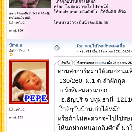
ใกล้ๆกับบ้านเก่าไอ้หมึก
หรือถ้าไม่สะดวกจะไปไปรษณ๊ย์
ให้นกฝากหมอเถลิงศักดิ์ มาให้ที่คลินิกก็ได้
ผู้ชายที่ไม่เหลือหัวใจไว้ให้ผู้หญิง
คนไหนแล้ว เหลือ
ไหนท่านว่าจะปีหน้าละเนี่ยยยย
ออฟไลน์
กระทู้: 856
บักหมอ
Re: หายไปไหนกันหมดเนี่ย
มือใหม่หัดเมาท์
«
ตอบ #13 เมื่อ:
23 ตุลาคม 2551, 09:57:
อ้างถึง
ข้อความของ
kdecha
เมื่อ 23 ตุลาคม 2
ท่านส่งการ์ดมาให้ผมก่อนแล
130/260 ม.1 ต.ลำผักกูด
ถ.รังสิต-นครนายก
อ.ธัญบุรี จ.ปทุมธานี 1211
ใกล้ๆกับบ้านเก่าไอ้หมึก
ออฟไลน์
หรือถ้าไม่สะดวกจะไปไปรษณ
กระทู้: 153
ให้นกฝากหมอเถลิงศักดิ์ มาให้