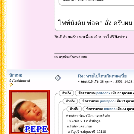
ไฟท์บังคับ พ่อตา สั่ง ครับผม
ยินดีด้วยครับ หาเพื่อนเจ้าบ่าวได้รึยังท่าน
$$ พรุ่งนี้จะเป็นคนดี ฿฿฿
บักหมอ
Re: หายไปไหนกันหมดเนี่ย
มือใหม่หัดเมาท์
«
ตอบ #15 เมื่อ:
28 ตุลาคม 2551, 14:28:
อ้างถึง
ข้อความของ
paitoonx
เมื่อ 27 ตุลาคม 
อ้างถึง
ข้อความของ
junrapoo
เมื่อ 23 ตุลา
อ้างถึง
ข้อความของ
kdecha
เมื่อ 23 ตุล
ท่านส่งการ์ดมาให้ผมก่อนแล้วกัน
130/260 ม.1 ต.ลำผักกูด
ถ.รังสิต-นครนายก
อ.ธัญบุรี จ.ปทุมธานี 12110