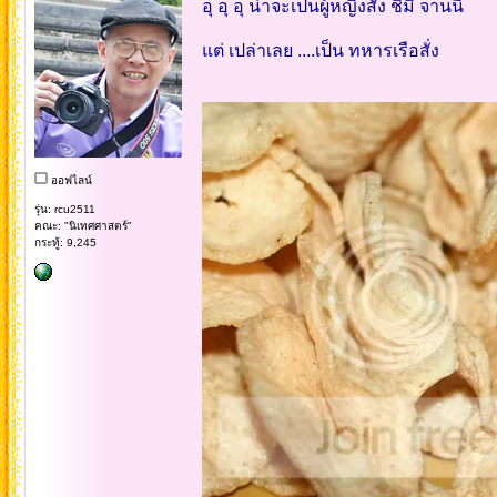
อุ อุ อุ น่าจะเป็นผู้หญิงสั่ง ชิมิ จานนี้
แต่ เปล่าเลย ....เป็น ทหารเรือสั่ง
ออฟไลน์
รุ่น: rcu2511
คณะ: "นิเทศศาสตร์"
กระทู้: 9,245