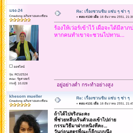
แจง-24
Re: เรื่องชวนชิม แซ่บ ๆ ซ่า ๆ
Cmadong อภิมหาอมตะเซียน
«
ตอบ #130 เมื่อ:
16 ธันวาคม 2551, 21:3
ร้องให้เว่อร์เข้าไว้ เผื่อจะได้มีลา
หากคนทำเขาจะชวนไปทาน...
ออฟไลน์
รุ่น: RCU2524
คณะ: รัฐศาสตร์
กระทู้: 10,028
อยู่อย่างต่ำ กระทำอย่างสูง
khesorn mueller
Re: เรื่องชวนชิม แซ่บ ๆ ซ่า ๆ
Cmadong อภิมหาอมตะเซียน
«
ตอบ #131 เมื่อ:
16 ธันวาคม 2551, 21:4
ถ้าได้ไปจริงนะคะ
พี่ช่วยหลืบเร้นตัวเองเข้าไปถ่าย
กรรมวิธีมาฝากหนิงทีคะ...
วันก่อนสูตรพี่ณะก็อีกแบบนึง