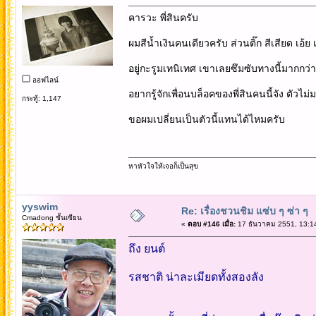
คารวะ พี่สินครับ
ผมสีน้ำเงินคนเดียวครับ ส่วนติ๊ก สีเสียด เอ้ย 
อยู่กะรูมเทนิเทศ เขาเลยซึมซับทางนี้มากกว่
ออฟไลน์
อยากรู้จักเพื่อนบล็อคของพี่สินคนนี้จัง ตัว
กระทู้: 1,147
ขอผมเปลี่ยนเป็นตัวนี้แทนได้ไหมครับ
หาหัวใจให้เจอก็เป็นสุข
yyswim
Re: เรื่องชวนชิม แซ่บ ๆ ซ่า ๆ
Cmadong ชั้นเซียน
«
ตอบ #146 เมื่อ:
17 ธันวาคม 2551, 13:1
ถึง ยนต์
รสชาติ น่าละเมียดทั้งสองลัง