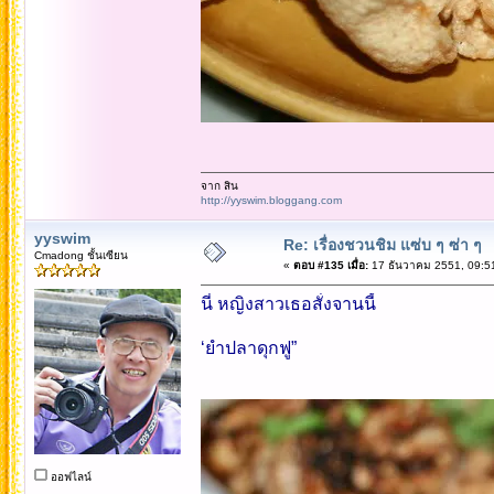
จาก สิน
http://yyswim.bloggang.com
yyswim
Re: เรื่องชวนชิม แซ่บ ๆ ซ่า ๆ
Cmadong ชั้นเซียน
«
ตอบ #135 เมื่อ:
17 ธันวาคม 2551, 09:5
นี่ หญิงสาวเธอสั่งจานนี้
‘ยำปลาดุกฟู”
ออฟไลน์