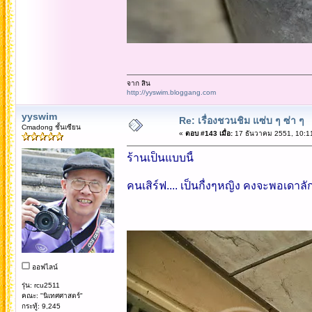
จาก สิน
http://yyswim.bloggang.com
yyswim
Re: เรื่องชวนชิม แซ่บ ๆ ซ่า ๆ
Cmadong ชั้นเซียน
«
ตอบ #143 เมื่อ:
17 ธันวาคม 2551, 10:1
ร้านเป็นแบบนี้
คนเสิร์ฟ.... เป็นกื่งๆหญิง คงจะพอเดาล
ออฟไลน์
รุ่น: rcu2511
คณะ: "นิเทศศาสตร์"
กระทู้: 9,245