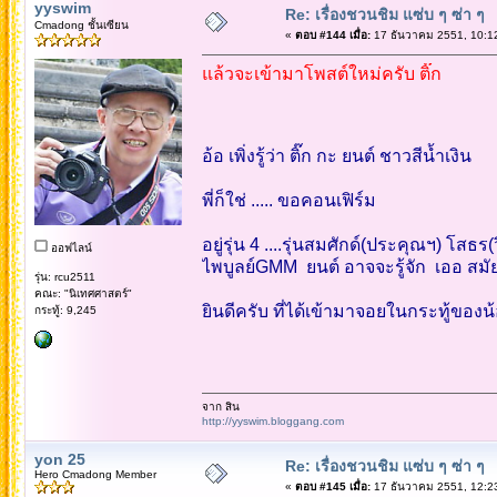
yyswim
Re: เรื่องชวนชิม แซ่บ ๆ ซ่า ๆ
Cmadong ชั้นเซียน
«
ตอบ #144 เมื่อ:
17 ธันวาคม 2551, 10:1
แล้วจะเข้ามาโพสต์ใหม่ครับ ติ๊ก
อ้อ เพิ่งรู้ว่า ติ๊ก กะ ยนต์ ชาวสีน้ำเงิน
พี่ก็ใช่ ..... ขอคอนเฟิร์ม
อยู่รุ่น 4 ....รุ่นสมศักด์(ประคุณฯ) โสธร(
ออฟไลน์
ไพบูลย์GMM ยนต์ อาจจะรู้จัก เออ สม
รุ่น: rcu2511
คณะ: "นิเทศศาสตร์"
ยินดีครับ ที่ได้เข้ามาจอยในกระทู้ของ
กระทู้: 9,245
จาก สิน
http://yyswim.bloggang.com
yon 25
Re: เรื่องชวนชิม แซ่บ ๆ ซ่า ๆ
Hero Cmadong Member
«
ตอบ #145 เมื่อ:
17 ธันวาคม 2551, 12:2