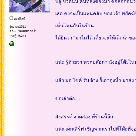
บลู ขวดนั้น คนที่ส่งของมา ชื่อล๊อกอินว่า แ
เธอ คงจะเป็นแฟนคลับ ของ เจ้า พยัคฆ
ออฟไลน์
เห็นโฟนกันในร้าน
รุ่น: rcu2511
คณะ: "นิเทศศาสตร์"
กระทู้: 9,245
ได้ยินว่า "มาไม่ได้ เดี๋ยวจะให้เด็กนำขอ
แน่ะ รู้ด้วยว่า พวกบล๊อกฯ นั่งอยู่โต๊ะไห
แล้ว มอ ไซค์ รับ จ้าง ก็เอาถุงหิ้ว มาส่ง ท
ขอเล่าต่อ....
สังสรรค์ งวดสอง ที่ร้านนี้อีก
แน่ะ เด็กเสิร์ฟ เชิญพวกเราไปที่โต๊ะที่จอ