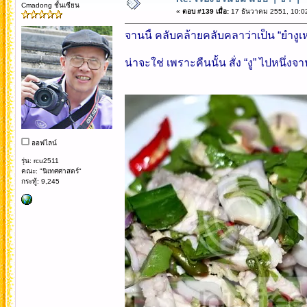
Cmadong ชั้นเซียน
«
ตอบ #139 เมื่อ:
17 ธันวาคม 2551, 10:0
จานนี้ คลับคล้ายคลับคลาว่าเป็น “ยำงูเห
น่าจะใช่ เพราะคืนนั้น สั่ง “งู” ไปหนึ่งจา
ออฟไลน์
รุ่น: rcu2511
คณะ: "นิเทศศาสตร์"
กระทู้: 9,245