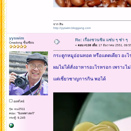
จาก สิน
http://yyswim.bloggang.com
yyswim
Re: เรื่องชวนชิม แซ่บ ๆ ซ่า ๆ
Cmadong ชั้นเซียน
«
ตอบ #138 เมื่อ:
17 ธันวาคม 2551, 09:5
กระดูกหมูอ่อนทอด หรือแดดเดียว อะไร
ผมไม่ได้สั่งอาหารอะไรหรอก เพราะไม
แต่เชี่ยวชาญการกิน พอได้
ออฟไลน์
รุ่น: rcu2511
คณะ: "นิเทศศาสตร์"
กระทู้: 9,245