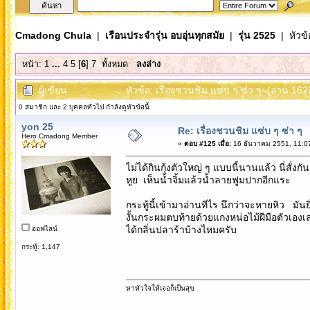
Cmadong Chula
|
เรือนประจำรุ่น อบอุ่นทุกสมัย
|
รุ่น 2525
| หัวข้
หน้า:
1
...
4
5
[
6
]
7
ทั้งหมด
ลงล่าง
ผู้เขียน
หัวข้อ: เรื่องชวนชิม แซ่บ ๆ ซ่า ๆ (อ่าน 1622
0 สมาชิก และ 2 บุคคลทั่วไป กำลังดูหัวข้อนี้
yon 25
Re: เรื่องชวนชิม แซ่บ ๆ ซ่า ๆ
Hero Cmadong Member
«
ตอบ #125 เมื่อ:
16 ธันวาคม 2551, 11:0
ไม่ได้กินกุ้งตัวใหญ่ ๆ แบบนี้นานแล้ว นี่สั่
หูย เห็นน้ำจิ้มแล้วน้ำลายฟูมปากอีกแระ
กระทู้นี้เข้ามาอ่านทีไร นึกว่าจะหายหิว มันย
งั้นกระผมตบท้ายด้วยแกงหน่อไม้ฝีมือตัวเอง
ได้กลิ่นปลาร้าบ้างไหมครับ
ออฟไลน์
กระทู้: 1,147
หาหัวใจให้เจอก็เป็นสุข