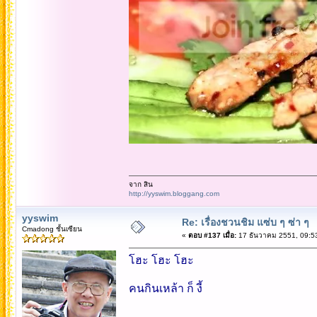
จาก สิน
http://yyswim.bloggang.com
yyswim
Re: เรื่องชวนชิม แซ่บ ๆ ซ่า ๆ
Cmadong ชั้นเซียน
«
ตอบ #137 เมื่อ:
17 ธันวาคม 2551, 09:5
โฮะ โฮะ โฮะ
คนกินเหล้า ก็ งี้