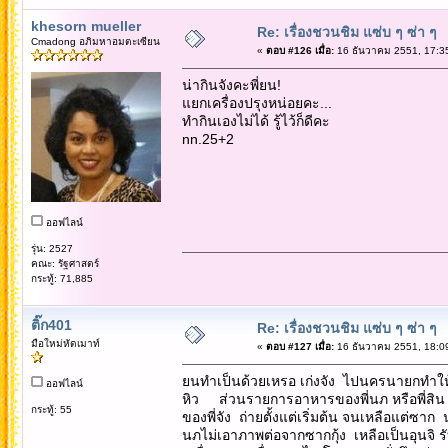
khesorn mueller
Re: เรื่องชวนชิม แซ่บ ๆ ซ่า ๆ
Cmadong อภิมหาอมตะเซียน
«
ตอบ #126 เมื่อ:
16 ธันวาคม 2551, 17:3
น่ากินจังคะพี่ยน!
แยกเครื่องปรุงหน่อยคะ...
ทำกินเองไม่ได้ รู้ไว้ก็ดีคะ
nn.25+2
ออฟไลน์
รุ่น: 2527
คณะ: รัฐศาสตร์
กระทู้: 71,885
ติ๊ก401
Re: เรื่องชวนชิม แซ่บ ๆ ซ่า ๆ
มือใหม่หัดเมาท์
«
ตอบ #127 เมื่อ:
16 ธันวาคม 2551, 18:0
ยนทำเป็นด้วยเหรอ เก่งจัง ไปนครนายกทำให้
ออฟไลน์
หิว ส่วนรายการอาหารของพี่นภ หรือพี่สิน ด
กระทู้: 55
ของพี่จัง ถ่ายตั้งแต่เริ่มต้น จนเหลือแต่ซาก
นภไม่เอาภาพต่อจากซากกุ้ง เหลือเป็นอุนจิ รั