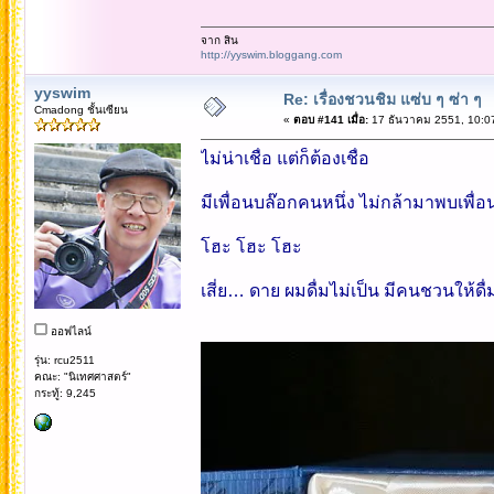
จาก สิน
http://yyswim.bloggang.com
yyswim
Re: เรื่องชวนชิม แซ่บ ๆ ซ่า ๆ
Cmadong ชั้นเซียน
«
ตอบ #141 เมื่อ:
17 ธันวาคม 2551, 10:0
ไม่น่าเชื่อ แต่ก็ต้องเชื่อ
มีเพื่อนบล๊อกคนหนึ่ง ไม่กล้ามาพบเพื่อ
โฮะ โฮะ โฮะ
เสี่ย… ดาย ผมดื่มไม่เป็น มีคนชวนให้ดื่
ออฟไลน์
รุ่น: rcu2511
คณะ: "นิเทศศาสตร์"
กระทู้: 9,245