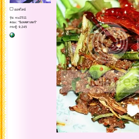
ออฟไลน์
รุ่น: rcu2511
คณะ: "นิเทศศาสตร์"
กระทู้: 9,245