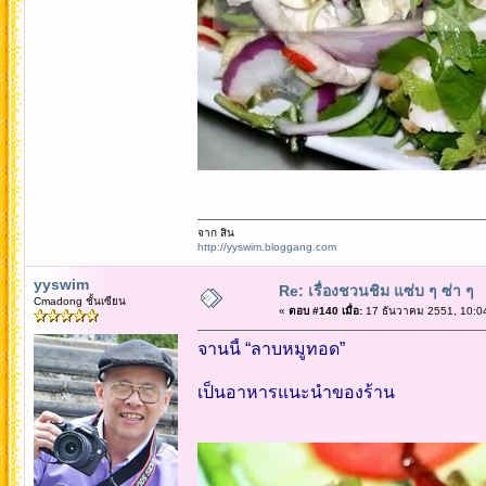
จาก สิน
http://yyswim.bloggang.com
yyswim
Re: เรื่องชวนชิม แซ่บ ๆ ซ่า ๆ
Cmadong ชั้นเซียน
«
ตอบ #140 เมื่อ:
17 ธันวาคม 2551, 10:0
จานนี้ “ลาบหมูทอด”
เป็นอาหารแนะนำของร้าน