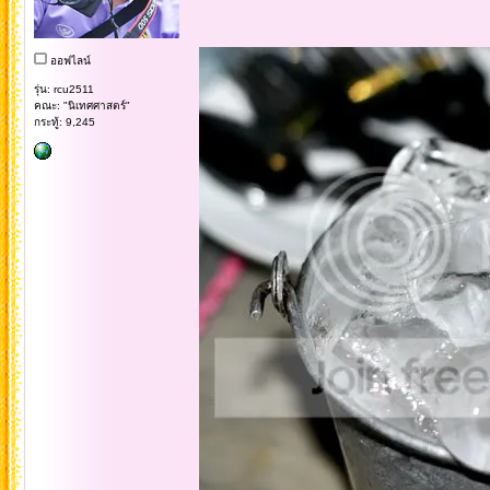
ออฟไลน์
รุ่น: rcu2511
คณะ: "นิเทศศาสตร์"
กระทู้: 9,245