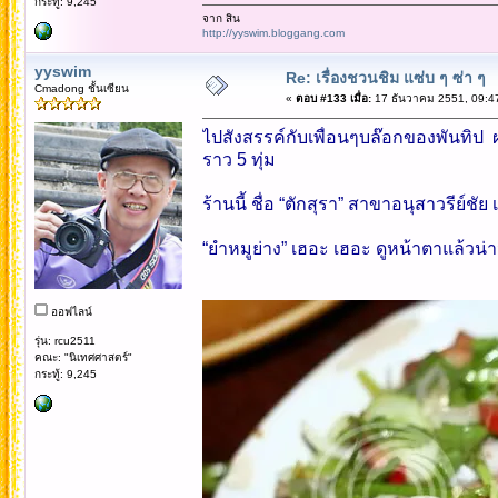
กระทู้: 9,245
จาก สิน
http://yyswim.bloggang.com
yyswim
Re: เรื่องชวนชิม แซ่บ ๆ ซ่า ๆ
Cmadong ชั้นเซียน
«
ตอบ #133 เมื่อ:
17 ธันวาคม 2551, 09:4
ไปสังสรรค์กับเพื่อนๆบล๊อกของพันทิป ผ
ราว 5 ทุ่ม
ร้านนี้ ชื่อ “ตักสุรา” สาขาอนุสาวรีย์ช
“ยำหมูย่าง” เฮอะ เฮอะ ดูหน้าตาแล้วน่
ออฟไลน์
รุ่น: rcu2511
คณะ: "นิเทศศาสตร์"
กระทู้: 9,245