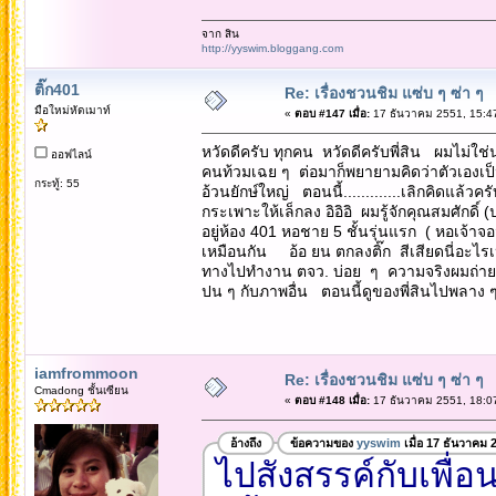
จาก สิน
http://yyswim.bloggang.com
ติ๊ก401
Re: เรื่องชวนชิม แซ่บ ๆ ซ่า ๆ
มือใหม่หัดเมาท์
«
ตอบ #147 เมื่อ:
17 ธันวาคม 2551, 15:4
หวัดดีครับ ทุกคน หวัดดีครับพี่สิน ผมไม่ใช
ออฟไลน์
คนท้วมเฉย ๆ ต่อมาก็พยายามคิดว่าตัวเองเ
กระทู้: 55
อ้วนยักษ์ใหญ่ ตอนนี้.............เลิกคิดแล้
กระเพาะให้เล็กลง อิอิอิ ผมรู้จักคุณสมศัก
อยู่ห้อง 401 หอชาย 5 ชั้นรุ่นแรก ( หอเจ้าจ
เหมือนกัน อ้อ ยน ตกลงติ๊ก สีเสียดนี่อะไรเ
ทางไปทำงาน ตจว. บ่อย ๆ ความจริงผมถ่าย
ปน ๆ กับภาพอื่น ตอนนี้ดูของพี่สินไปพลาง ๆ
iamfrommoon
Re: เรื่องชวนชิม แซ่บ ๆ ซ่า ๆ
Cmadong ชั้นเซียน
«
ตอบ #148 เมื่อ:
17 ธันวาคม 2551, 18:0
อ้างถึง
ข้อความของ
yyswim
เมื่อ 17 ธันวาคม 
ไปสังสรรค์กับเพื่