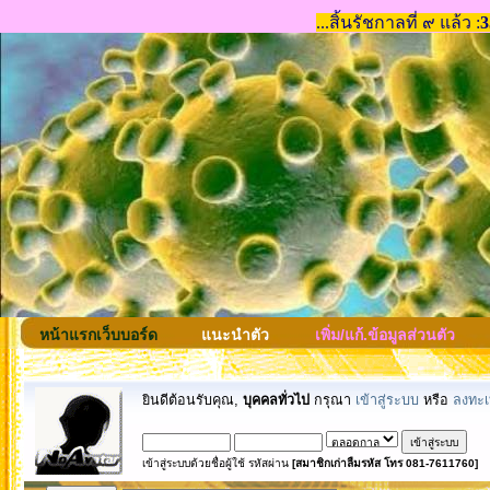
หน้าแรกเว็บบอร์ด
แนะนำตัว
เพิ่ม/แก้.ข้อมูลส่วนตัว
ยินดีต้อนรับคุณ,
บุคคลทั่วไป
กรุณา
เข้าสู่ระบบ
หรือ
ลงทะเ
เข้าสู่ระบบด้วยชื่อผู้ใช้ รหัสผ่าน
[สมาชิกเก่าลืมรหัส โทร 081-7611760]