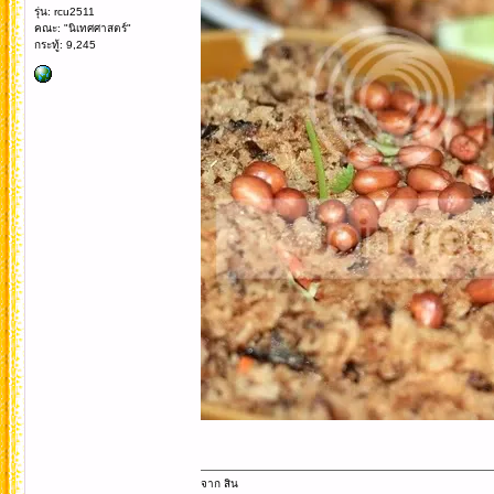
รุ่น: rcu2511
คณะ: "นิเทศศาสตร์"
กระทู้: 9,245
จาก สิน