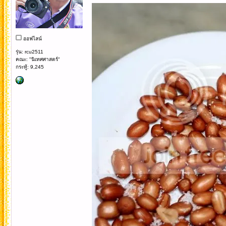
ออฟไลน์
รุ่น: rcu2511
คณะ: "นิเทศศาสตร์"
กระทู้: 9,245