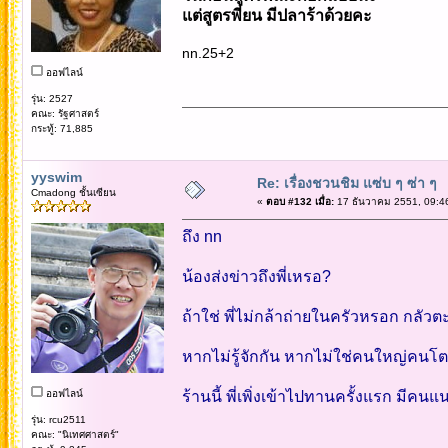
แต่สูตรพี่ยน มีปลาร้าด้วยคะ
nn.25+2
ออฟไลน์
รุ่น: 2527
คณะ: รัฐศาสตร์
กระทู้: 71,885
yyswim
Re: เรื่องชวนชิม แซ่บ ๆ ซ่า ๆ
Cmadong ชั้นเซียน
«
ตอบ #132 เมื่อ:
17 ธันวาคม 2551, 09:4
ถึง nn
น้องส่งข่าวถึงพี่เหรอ?
ถ้าใช่ พี่ไม่กล้าถ่ายในครัวหรอก กลัวต
หากไม่รู้จักกัน หากไม่ใช่คนใหญ่คนโต
ออฟไลน์
ร้านนี้ พี่เพิ่งเข้าไปทานครั้งแรก มีค
รุ่น: rcu2511
คณะ: "นิเทศศาสตร์"