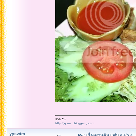
จาก สิน
http://yyswim.bloggang.com
yyswim
Re: เรื่องชวนชิม แซ่บ ๆ ซ่า ๆ