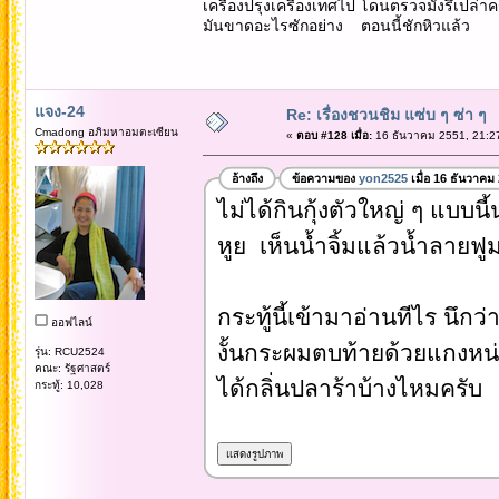
เครื่องปรุงเครื่องเทศไป โดนตรวจมั่งรึเปล่
มันขาดอะไรซักอย่าง ตอนนี้ชักหิวแล้ว
แจง-24
Re: เรื่องชวนชิม แซ่บ ๆ ซ่า ๆ
Cmadong อภิมหาอมตะเซียน
«
ตอบ #128 เมื่อ:
16 ธันวาคม 2551, 21:2
อ้างถึง
ข้อความของ
yon2525
เมื่อ 16 ธันวาคม
ไม่ได้กินกุ้งตัวใหญ่ ๆ แบบนี
หูย เห็นน้ำจิ้มแล้วน้ำลายฟ
กระทู้นี้เข้ามาอ่านทีไร นึก
ออฟไลน์
งั้นกระผมตบท้ายด้วยแกงหน่
รุ่น: RCU2524
คณะ: รัฐศาสตร์
ได้กลิ่นปลาร้าบ้างไหมครับ
กระทู้: 10,028