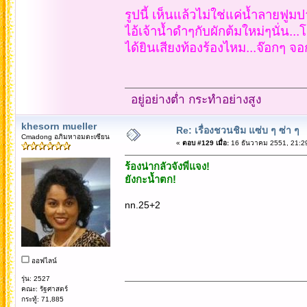
รูปนี้ เห็นแล้วไม่ใช่แค่น้ำลายฟู
ไอ้เจ้าน้ำดำๆกับผักต้มใหม่ๆนั่น..
ได้ยินเสียงท้องร้องไหม...จ๊อกๆ จ
อยู่อย่างต่ำ กระทำอย่างสูง
khesorn mueller
Re: เรื่องชวนชิม แซ่บ ๆ ซ่า ๆ
Cmadong อภิมหาอมตะเซียน
«
ตอบ #129 เมื่อ:
16 ธันวาคม 2551, 21:2
ร้องน่ากลัวจังพี่แจง!
ยังกะนํ้าตก!
nn.25+2
ออฟไลน์
รุ่น: 2527
คณะ: รัฐศาสตร์
กระทู้: 71,885