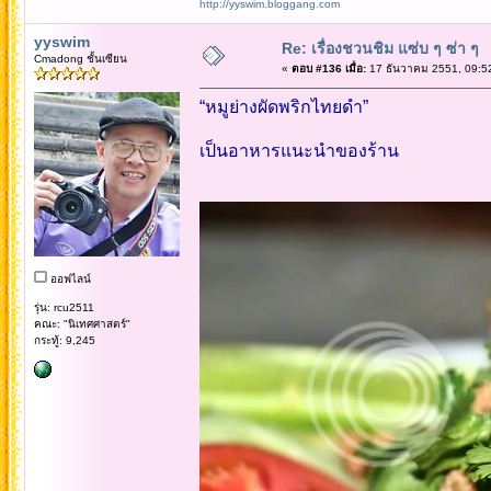
http://yyswim.bloggang.com
yyswim
Re: เรื่องชวนชิม แซ่บ ๆ ซ่า ๆ
Cmadong ชั้นเซียน
«
ตอบ #136 เมื่อ:
17 ธันวาคม 2551, 09:5
“หมูย่างผัดพริกไทยดำ”
เป็นอาหารแนะนำของร้าน
ออฟไลน์
รุ่น: rcu2511
คณะ: "นิเทศศาสตร์"
กระทู้: 9,245