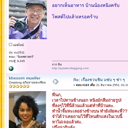
อยากเห็นอาหาร บ้านน้องหนิงครับ
โพสต์ไปแล้วเหรอคร้าบ
ออฟไลน์
รุ่น: rcu2511
คณะ: "นิเทศศาสตร์"
กระทู้: 9,245
จาก สิน
http://yyswim.bloggang.com
khesorn mueller
Re: เรื่องชวนชิม แซ่บ ๆ ซ่า ๆ
Cmadong อภิมหาอมตะเซียน
«
ตอบ #163 เมื่อ:
21 ธันวาคม 2551, 01:1
พี่นภ,
เวลาไปทานข้างนอก หนิงมักลืมถ่ายรูป!
ที่ลงๆไว้ที่นี่ล้วนแล้วแต่ทำที่บ้านคะ.
ทำนํ้าจิ้มทะเลอย่างข้างบน ทำยังงัยคะพี่??
จำได้ว่าเคยถามไว้ที่ไหนสักแห่งในเวบนี้
หาไม่เจอแล้วค่ะ.
ปูนึ่งน่ากินจัง