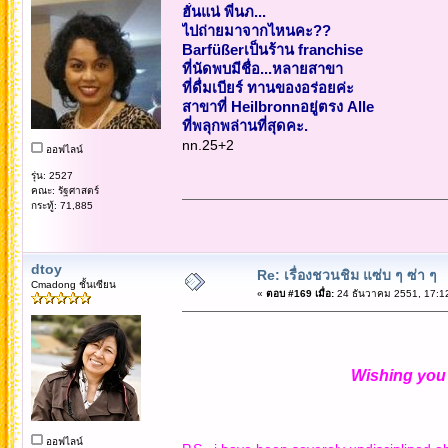
ฮั่นแน่ พี่นภ...
ไปถ่ายมาจากไหนคะ??
Barfüßerเป็นร้าน franchise
ที่นัดพบมีชื่อ...หลายสาขา
ที่ดื่มเบียร์ ทานของอร่อยค่ะ
สาขาที่ Heilbronnอยู่ตรง Alle
ที่พลุกพล่านที่สุดคะ.
nn.25+2
ออฟไลน์
รุ่น: 2527
คณะ: รัฐศาสตร์
กระทู้: 71,885
dtoy
Re: เรื่องชวนชิม แซ่บ ๆ ซ่า ๆ
Cmadong ชั้นเซียน
«
ตอบ #169 เมื่อ:
24 ธันวาคม 2551, 17:1
Wishing you 
ออฟไลน์