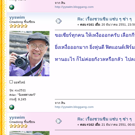
จาก สิน
http://yyswim.bloggang.com
yyswim
Re: เรื่องชวนชิม แซ่บ ๆ ซ่า ๆ
Cmadong ชั้นเซียน
«
ตอบ #161 เมื่อ:
20 ธันวาคม 2551, 23:5
ขอเชียร์ทุกคน ให้เหงื่อออกครับ เลือ
ยิ่งเหงื่อออกมาก ยิ่งหุ่นดี ฟิตแอนด์เฟิร์ม
ทานอะไร ก็ไม่ค่อยกังวลหรือกลัว ไป
ออฟไลน์
รุ่น: rcu2511
คณะ: "นิเทศศาสตร์"
กระทู้: 9,245
จาก สิน
http://yyswim.bloggang.com
yyswim
Re: เรื่องชวนชิม แซ่บ ๆ ซ่า ๆ
Cmadong ชั้นเซียน
«
ตอบ #162 เมื่อ:
21 ธันวาคม 2551, 00:0