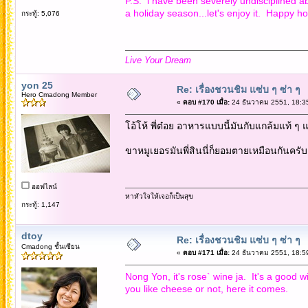
P.S. i have been severely undisciplined ab
a holiday season...let's enjoy it. Happy hol
กระทู้: 5,076
Live Your Dream
yon 25
Re: เรื่องชวนชิม แซ่บ ๆ ซ่า ๆ
Hero Cmadong Member
«
ตอบ #170 เมื่อ:
24 ธันวาคม 2551, 18:3
โอ้โห้ พี่ต๋อย อาหารแบบนี้มันกับแกล้มแท้ ๆ 
ขาหมูเยอรมันพี่สินนี่ก็ยอมตายเหมือนกันครับ
ออฟไลน์
หาหัวใจให้เจอก็เป็นสุข
กระทู้: 1,147
dtoy
Re: เรื่องชวนชิม แซ่บ ๆ ซ่า ๆ
Cmadong ชั้นเซียน
«
ตอบ #171 เมื่อ:
24 ธันวาคม 2551, 18:5
Nong Yon, it's rose` wine ja. It's a good w
you like cheese or not, here it comes.