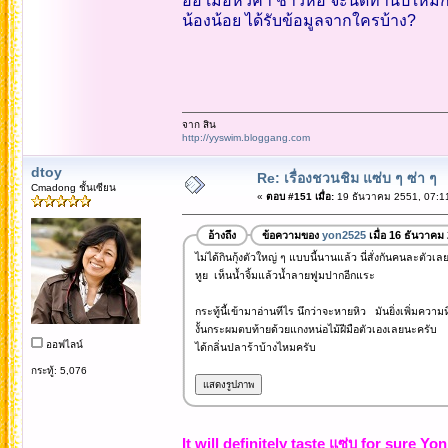
อ้อ เมื่อหัวค่ำ ชาวหอ จะนัดทานปีใหม่กัน
น้องน้อย ได้รับข้อมูลจากใครบ้าง?
จาก สิน
http://yyswim.bloggang.com
dtoy
Re: เรื่องชวนชิม แซ่บ ๆ ซ่า ๆ
Cmadong ชั้นเซียน
«
ตอบ #151 เมื่อ:
19 ธันวาคม 2551, 07:1
อ้างถึง
ข้อความของ
yon2525
เมื่อ 16 ธันวาคม
ไม่ได้กินกุ้งตัวใหญ่ ๆ แบบนี้นานแล้ว นี่สั่งกันคนละตัวเ
หูย เห็นน้ำจิ้มแล้วน้ำลายฟูมปากอีกแระ
กระทู้นี้เข้ามาอ่านทีไร นึกว่าจะหายหิว มันยิ่งเพิ่มความ
งั้นกระผมตบท้ายด้วยแกงหน่อไม้ฝีมือตัวเองเลยนะครับ
ออฟไลน์
ได้กลิ่นปลาร้าบ้างไหมครับ
กระทู้: 5,076
It will definitely taste แซ่บ for sure Y