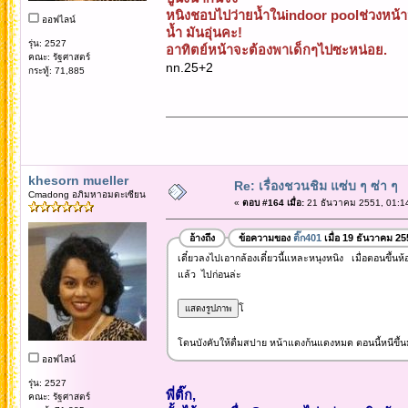
หนิงชอบไปว่ายนํ้าในindoor poolช่วงหน้
ออฟไลน์
นํ้า มันอุ่นคะ!
รุ่น: 2527
อาทิตย์หน้าจะต้องพาเด็กๆไปซะหน่อย.
คณะ: รัฐศาสตร์
nn.25+2
กระทู้: 71,885
khesorn mueller
Re: เรื่องชวนชิม แซ่บ ๆ ซ่า ๆ
Cmadong อภิมหาอมตะเซียน
«
ตอบ #164 เมื่อ:
21 ธันวาคม 2551, 01:1
อ้างถึง
ข้อความของ
ติ๊ก401
เมื่อ 19 ธันวาคม 25
เดี๋ยวลงไปเอากล้องเดี๋ยวนี้แหละหนุงหนิง เมื่อตอนขึ้น
แล้ว ไปก่อนล่ะ
โ
โดนบังคับให้ดื่มสปาย หน้าแดงก้นแดงหมด ตอนนี้หนีขึ้
ออฟไลน์
รุ่น: 2527
พี่ติ๊ก,
คณะ: รัฐศาสตร์