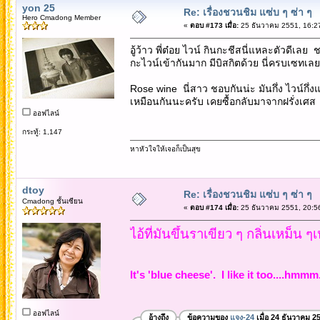
yon 25
Re: เรื่องชวนชิม แซ่บ ๆ ซ่า ๆ
Hero Cmadong Member
«
ตอบ #173 เมื่อ:
25 ธันวาคม 2551, 16:2
อู้ว้าว พี่ต๋อย ไวน์ กินกะชีสนี่แหละตัวดีเล
กะไวน์เข้ากันมาก มีบิสกิตด้วย นี่ครบเซทเล
Rose wine นี่สาว ชอบกันน่ะ มันกึ่ง ไวน์กึ่ง
เหมือนกันนะครับ เคยซื้อกลับมาจากฝรั่งเศ
ออฟไลน์
กระทู้: 1,147
หาหัวใจให้เจอก็เป็นสุข
dtoy
Re: เรื่องชวนชิม แซ่บ ๆ ซ่า ๆ
Cmadong ชั้นเซียน
«
ตอบ #174 เมื่อ:
25 ธันวาคม 2551, 20:5
ไอ้ที่มันขึ้นราเขียว ๆ กลิ่นเหม็น 
It's 'blue cheese'. I like it too....hmmm
ออฟไลน์
อ้างถึง
ข้อความของ
แจง-24
เมื่อ 24 ธันวาคม 2