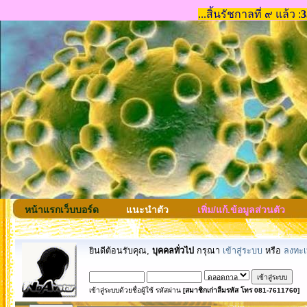
หน้าแรกเว็บบอร์ด
แนะนำตัว
เพิ่ม/แก้.ข้อมูลส่วนตัว
ยินดีต้อนรับคุณ,
บุคคลทั่วไป
กรุณา
เข้าสู่ระบบ
หรือ
ลงทะเ
เข้าสู่ระบบด้วยชื่อผู้ใช้ รหัสผ่าน
[สมาชิกเก่าลืมรหัส โทร 081-7611760]