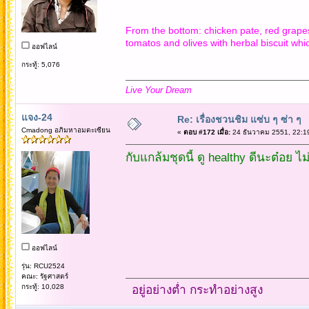
From the bottom: chicken pate, red grapes,
tomatos and olives with herbal biscuit w
ออฟไลน์
กระทู้: 5,076
Live Your Dream
แจง-24
Re: เรื่องชวนชิม แซ่บ ๆ ซ่า ๆ
Cmadong อภิมหาอมตะเซียน
«
ตอบ #172 เมื่อ:
24 ธันวาคม 2551, 22:1
กับแกล้มชุดนี้ ดู healthy ดีนะต๋อย ไ
ออฟไลน์
รุ่น: RCU2524
คณะ: รัฐศาสตร์
กระทู้: 10,028
อยู่อย่างต่ำ กระทำอย่างสูง