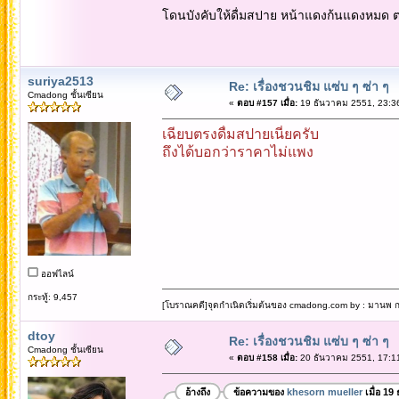
โดนบังคับให้ดื่มสปาย หน้าแดงก้นแดงหมด ต
suriya2513
Re: เรื่องชวนชิม แซ่บ ๆ ซ่า ๆ
Cmadong ชั้นเซียน
«
ตอบ #157 เมื่อ:
19 ธันวาคม 2551, 23:3
เฉียบตรงดื่มสปายเนี่ยครับ
ถึงได้บอกว่าราคาไม่แพง
ออฟไลน์
กระทู้: 9,457
[โบราณคดี]จุดกำเนิดเริ่มต้นของ cmadong.com by : มานพ กล
dtoy
Re: เรื่องชวนชิม แซ่บ ๆ ซ่า ๆ
Cmadong ชั้นเซียน
«
ตอบ #158 เมื่อ:
20 ธันวาคม 2551, 17:1
อ้างถึง
ข้อความของ
khesorn mueller
เมื่อ 19