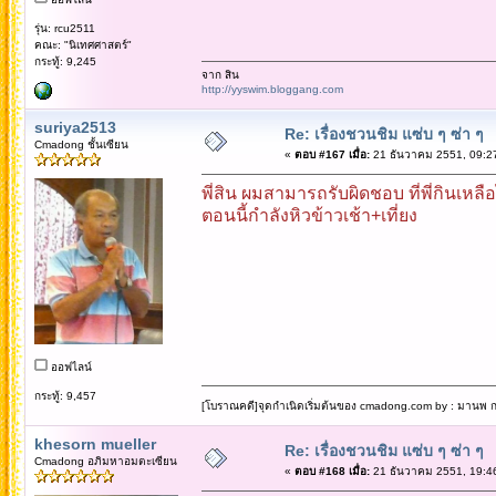
รุ่น: rcu2511
คณะ: "นิเทศศาสตร์"
กระทู้: 9,245
จาก สิน
http://yyswim.bloggang.com
suriya2513
Re: เรื่องชวนชิม แซ่บ ๆ ซ่า ๆ
Cmadong ชั้นเซียน
«
ตอบ #167 เมื่อ:
21 ธันวาคม 2551, 09:2
พี่สิน ผมสามารถรับผิดชอบ ที่พี่กินเหลือ
ตอนนี้กำลังหิวข้าวเช้า+เที่ยง
ออฟไลน์
กระทู้: 9,457
[โบราณคดี]จุดกำเนิดเริ่มต้นของ cmadong.com by : มานพ กล
khesorn mueller
Re: เรื่องชวนชิม แซ่บ ๆ ซ่า ๆ
Cmadong อภิมหาอมตะเซียน
«
ตอบ #168 เมื่อ:
21 ธันวาคม 2551, 19:4