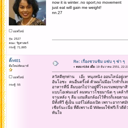
now it is winter..no sport,no movement
just eat will gain me weight!
nn.27
ออฟไลน์
รุ่น: 2527
คณะ: รัฐศาสตร์
กระทู้: 71,885
ติ๊ก401
Re: เรื่องชวนชิม แซ่บ ๆ ซ่า ๆ
มือใหม่หัดเมาท์
«
ตอบ #154 เมื่อ:
19 ธันวาคม 2551, 22:2
สวัสดีทุกท่าน เอ๊ะ หนุงหนิง ออนไลน์อยู่เหร
ออฟไลน์
อันโอชะ คนอื่นดริ๊งค์ ตัวผมไม่มีอะไรทำก็เ
กระทู้: 55
อาหารที่นี่ ลืมบอกไปว่าอยู่ที่โรงแรมพฤกษ
แบบโอเพ่นแอร์ ลมหนาวโชยมานิด ๆ เคล้ากับเ
จานหลัง ๆ ลืม แถมลืมกล้องไว้ที่รถก็เลยตา
มีทั้งทีวี ตู้เย็น แอร์ไม่ต้องเปิด เพราะอา
เชียร์นะเนี่ย ที่ดีเพราะมี Wilessใช้ฟรีเร็
ทันใจ