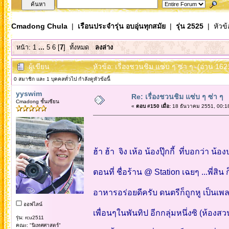
Cmadong Chula
|
เรือนประจำรุ่น อบอุ่นทุกสมัย
|
รุ่น 2525
| หัวข้
หน้า:
1
...
5
6
[
7
]
ทั้งหมด
ลงล่าง
ผู้เขียน
หัวข้อ: เรื่องชวนชิม แซ่บ ๆ ซ่า ๆ (อ่าน 1621
0 สมาชิก และ 1 บุคคลทั่วไป กำลังดูหัวข้อนี้
yyswim
Re: เรื่องชวนชิม แซ่บ ๆ ซ่า ๆ
Cmadong ชั้นเซียน
«
ตอบ #150 เมื่อ:
18 ธันวาคม 2551, 00:1
ฮ้า ฮ้า จิง เห้อ น้องปุ๊กกี้ ที่บอกว่า น้อ
ตอนที่ ชื่อร้าน @ Station เฉยๆ ...พี่สิน ก
อาหารอร่อยดีครับ ดนตรีก็ถูกหู เป็นเ
ออฟไลน์
เพื่อนๆในพันทิป อีกกลุ่มหนึ่งซิ (ห้องส
รุ่น: rcu2511
คณะ: "นิเทศศาสตร์"