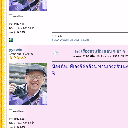
ออฟไลน์
รุ่น: rcu2511
คณะ: "นิเทศศาสตร์"
กระทู้: 9,245
จาก สิน
http://yyswim.bloggang.com
yyswim
Re: เรื่องชวนชิม แซ่บ ๆ ซ่า ๆ
Cmadong ชั้นเซียน
«
ตอบ #160 เมื่อ:
20 ธันวาคม 2551, 23:5
น้องต๋อย พี่เองก็ชักอ้วน ทานเก่งครับ แต่
อุ
ออฟไลน์
รุ่น: rcu2511
คณะ: "นิเทศศาสตร์"
กระทู้: 9,245