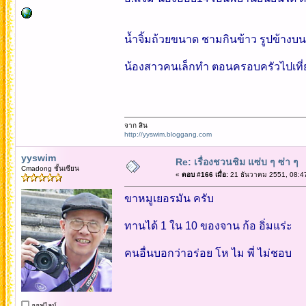
น้ำจิ้มถ้วยขนาด ชามกินข้าว รูปข้างบนน
น้องสาวคนเล็กทำ ตอนครอบครัวไปเที่
จาก สิน
http://yyswim.bloggang.com
yyswim
Re: เรื่องชวนชิม แซ่บ ๆ ซ่า ๆ
Cmadong ชั้นเซียน
«
ตอบ #166 เมื่อ:
21 ธันวาคม 2551, 08:4
ขาหมูเยอรมัน ครับ
ทานได้ 1 ใน 10 ของจาน ก้อ อิ่มแร่ะ
คนอื่นบอกว่าอร่อย โห ไม พี่ ไม่ชอบ
ออฟไลน์