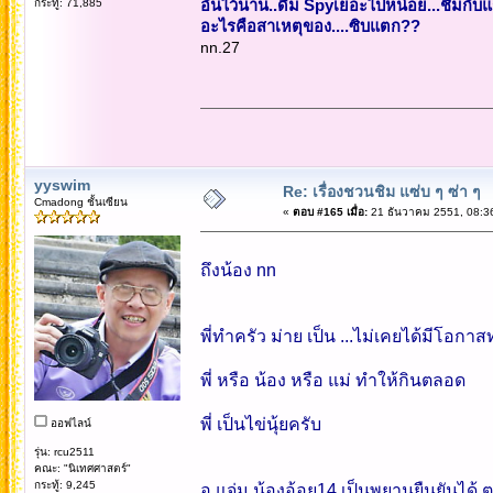
กระทู้: 71,885
อั้นไว้นาน..ดื่ม Spyเยอะไปหน่อย...ชิมกับ
อะไรคือสาเหตุของ....ซิบแตก??
nn.27
yyswim
Re: เรื่องชวนชิม แซ่บ ๆ ซ่า ๆ
Cmadong ชั้นเซียน
«
ตอบ #165 เมื่อ:
21 ธันวาคม 2551, 08:3
ถึงน้อง nn
พี่ทำครัว ม่าย เป็น ...ไม่เคยได้มีโอกา
พี่ หรือ น้อง หรือ แม่ ทำให้กินตลอด
พี่ เป็นไข่นุ้ยครับ
ออฟไลน์
รุ่น: rcu2511
คณะ: "นิเทศศาสตร์"
กระทู้: 9,245
อ.แจ่ม น้องอ้อย14 เป็นพยานยืนยันได้ ต