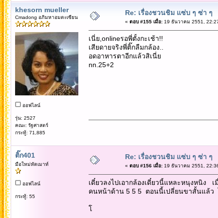
khesorn mueller
Re: เรื่องชวนชิม แซ่บ ๆ ซ่า ๆ
Cmadong อภิมหาอมตะเซียน
«
ตอบ #155 เมื่อ:
19 ธันวาคม 2551, 22:2
เนี่ย,onlineรอพี่ตั้งกะเช้า!!
เสียดายจริงพี่ติ๊กลืมกล้อง..
อดอาหารตาอีกแล้วสิเนี่ย
nn.25+2
ออฟไลน์
รุ่น: 2527
คณะ: รัฐศาสตร์
กระทู้: 71,885
ติ๊ก401
Re: เรื่องชวนชิม แซ่บ ๆ ซ่า ๆ
มือใหม่หัดเมาท์
«
ตอบ #156 เมื่อ:
19 ธันวาคม 2551, 22:3
เดี๋ยวลงไปเอากล้องเดี๋ยวนี้แหละหนุงหนิง เ
ออฟไลน์
คนหน้าด้าน 5 5 5 ตอนนี้เปลี่ยนขาสั้นแล้ว 
กระทู้: 55
โ