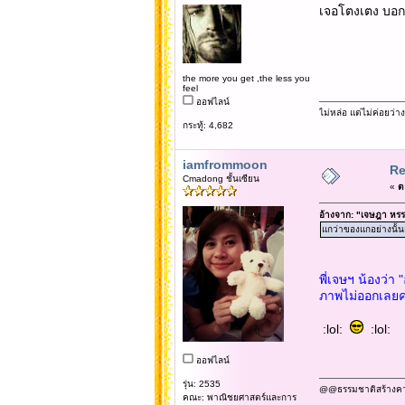
เจอโตงเตง บอกว่า
the more you get ,the less you
feel
ออฟไลน์
ไม่หล่อ แต่ไม่ค่อยว่าง
กระทู้: 4,682
iamfrommoon
Re
Cmadong ชั้นเซียน
«
ต
อ้างจาก: "เจษฎา หรร
แกว่าของแกอย่างนั้นค
พี่เจษฯ น้องว่า
ภาพไม่ออกเลยค่ะถ
:lol:
:lol:
ออฟไลน์
รุ่น: 2535
@@ธรรมชาติสร้างความข
คณะ: พาณิชยศาสตร์และการ