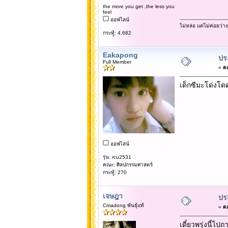
the more you get ,the less you
feel
ออฟไลน์
ไม่หล่อ แต่ไม่ค่อยว่าง
กระทู้: 4,682
Eakapong
ประ
Full Member
«
ตอ
เด็กซีมะโด่งโด
ออฟไลน์
รุ่น: rcu2531
คณะ: ศิลปกรรมศาสตร์
กระทู้: 270
เจษฎา
ประ
Cmadong พันธุ์แท้
«
ตอ
เดี๋ยวพรุ่งนี้ไปถ