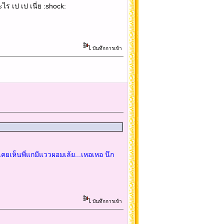
ะไร เป เป เนี่ย :shock:
บันทึกการเข้า
่เคยเห็นพี่แกมีแววผอมเล้ย...เหอเหอ นึก
บันทึกการเข้า