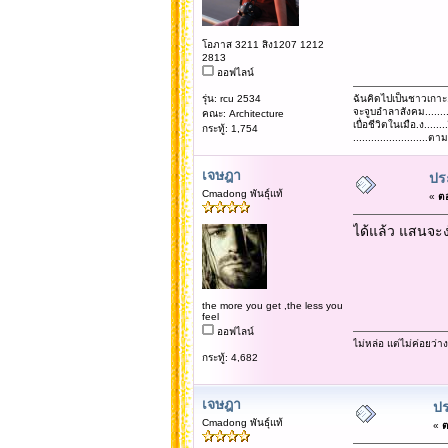
โอภาส 3211 สิง1207 1212
2813
ออฟไลน์
รุ่น: rcu 2534
ฉันคิดไปเป็นชาวเกาะ
จะจูบอำลาสังคม......
คณะ: Architecture
เบื่อชีวิตในเมือ.ง........
กระทู้: 1,754
......................
เจษฎา
ประ
Cmadong พันธุ์แท้
«
ตอ
ได้แล้ว แสนจะง
the more you get ,the less you
feel
ออฟไลน์
ไม่หล่อ แต่ไม่ค่อยว่าง
กระทู้: 4,682
เจษฎา
ปร
Cmadong พันธุ์แท้
«
ต