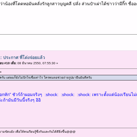
น้องที่โดดหอมันคลั่งรักลูกสาวบุญคลี ปลั่ง ส่วนป๋าเผ่าได้ข่าวว่ามีกิ๊ก ชื่ออ
: ประกาศ พี่โด่งจ่อยแล้ว
อบ #10 เมื่อ:
08 มีนาคม 2550, 07:55:30 »
"
รับ แต่ผมก็ยังไม่ปักใจเชื่อเท่าไร ใครพบเจอช่วยถ่ายรูปมายืนยันทีครับ
 "อกหัก" ชัวร์ถ้าผอมจริงๆ :shock: :shock: :shock: เพราะตั้งแต่น้องเรียนไม
้ามันมีวันนี้จริงๆ อิอิ
ัดแย้ง เพื่อให้คนเรียนรู้ซึ่งกันและกันได้ดียิ่งขึ้น@@@