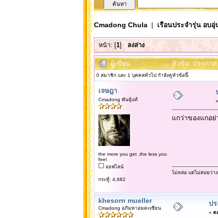
Cmadong Chula
|
เรือนประจำรุ่น อบอุ่
หน้า: [
1
]
ลงล่าง
ผู้เขียน
หัวข้อ: ประกาศ 
0 สมาชิก และ 1 บุคคลทั่วไป กำลังดูหัวข้อนี้
เจษฎา
Cmadong พันธุ์แท้
แกว่าของแกอย่าง
the more you get ,the less you
feel
ออฟไลน์
ไม่หล่อ แต่ไม่ค่อยว่าง
กระทู้: 4,682
khesorn mueller
ประ
Cmadong อภิมหาอมตะเซียน
«
ตอ