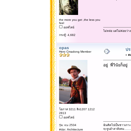
the more you get ,the less you
feel
ออฟไลน์
ไม่หล่อ แต่ไม่ค่อยว่าง
กระทู้: 4,682
opas
ประ
Hero Cmadong Member
«
ตอ
อยู่ พี่วินัยก็อ
โอภาส 3211 สิง1207 1212
2813
ออฟไลน์
รุ่น: rcu 2534
ฉันคิดไปเป็นชาวเกาะ
จะจูบอำลาสังคม......
คณะ: Architecture