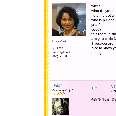
why?
what do you 
help me get wh
who is p.Dong
year?
code?
this room is sma
are you code 
ออฟไลน์
if yes,you are 
nice to know yo
รุ่น: 2527
p.ning
คณะ: รัฐศาสตร์
กระทู้: 71,885
เจษฎา
ประ
Cmadong พันธุ์แท้
«
ตอ
พี่มิ้มไปไหนแล้ว 