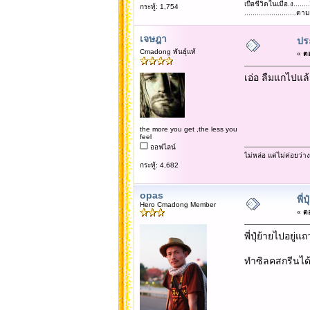
เบื่อชีวิตในเมือ.ง........
กระทู้: 1,754
......................
เจษฎา
ประ
Cmadong พันธุ์แท้
«
ตอ
เอ่อ ลืมแกไปแล้วน
the more you get ,the less you
feel
ออฟไลน์
ไม่หล่อ แต่ไม่ค่อยว่าง
กระทู้: 4,682
opas
พี่ปุ
Hero Cmadong Member
«
ตอ
พี่ปุ๋ย้ายไปอยู่แ
ทำซิลคสกรีนได้