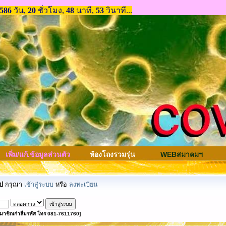
เพิ่ม/แก้.ข้อมูลส่วนตัว
ห้องโถงรวมรุ่น
WEBสมาคมฯ
ป
กรุณา
เข้าสู่ระบบ
หรือ
ลงทะเบียน
มาชิกเก่าลืมรหัส โทร 081-7611760]