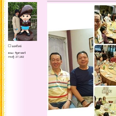
ออฟไลน์
คณะ: รัฐศาสตร์
กระทู้: 27,182