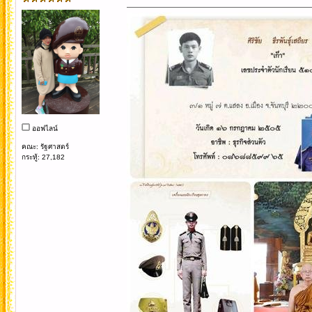
ออฟไลน์
คณะ: รัฐศาสตร์
กระทู้: 27,182