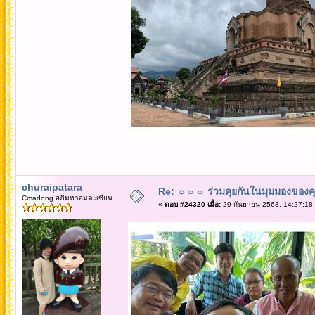
churaipatara
Re: ☼☼☼ ร่วมคุยกันในมุมมองของค
Cmadong อภิมหาอมตะเซียน
«
ตอบ #24320 เมื่อ:
29 กันยายน 2563, 14:27:18