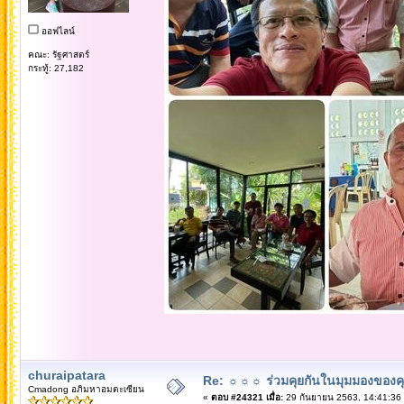
ออฟไลน์
คณะ: รัฐศาสตร์
กระทู้: 27,182
churaipatara
Re: ☼☼☼ ร่วมคุยกันในมุมมองของค
Cmadong อภิมหาอมตะเซียน
«
ตอบ #24321 เมื่อ:
29 กันยายน 2563, 14:41:36