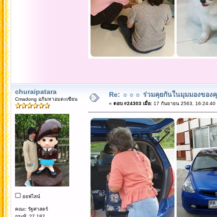
churaipatara
Re: ☼☼☼ ร่วมคุยกันในมุมมองของค
Cmadong อภิมหาอมตะเซียน
«
ตอบ #24303 เมื่อ:
17 กันยายน 2563, 16:24:40
ออฟไลน์
คณะ: รัฐศาสตร์
กระทู้: 27,182