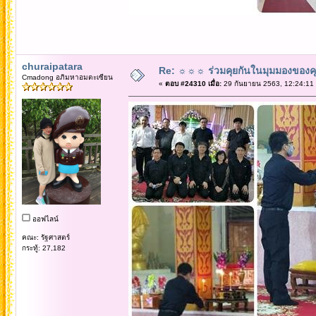
churaipatara
Re: ☼☼☼ ร่วมคุยกันในมุมมองของค
Cmadong อภิมหาอมตะเซียน
«
ตอบ #24310 เมื่อ:
29 กันยายน 2563, 12:24:11
ออฟไลน์
คณะ: รัฐศาสตร์
กระทู้: 27,182