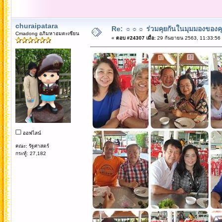
churaipatara
Re: ☼☼☼ ร่วมคุยกันในมุมมองของค
Cmadong อภิมหาอมตะเซียน
«
ตอบ #24307 เมื่อ:
29 กันยายน 2563, 11:33:56
ออฟไลน์
คณะ: รัฐศาสตร์
กระทู้: 27,182