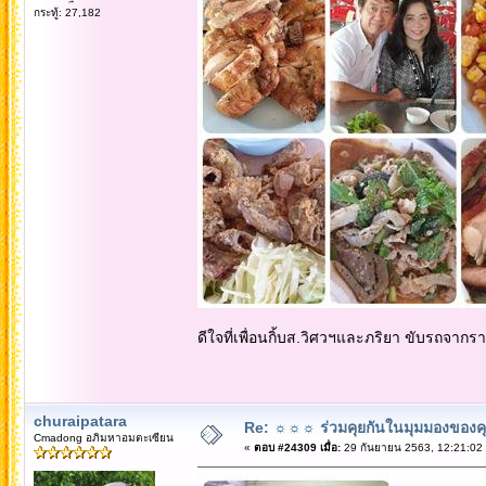
กระทู้: 27,182
ดีใจที่เพื่อนกิ้บส.วิศวฯและภริยา ขับรถจากรา
churaipatara
Re: ☼☼☼ ร่วมคุยกันในมุมมองของค
Cmadong อภิมหาอมตะเซียน
«
ตอบ #24309 เมื่อ:
29 กันยายน 2563, 12:21:02