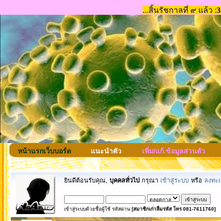
หน้าแรกเว็บบอร์ด
แนะนำตัว
เพิ่ม/แก้.ข้อมูลส่วนตัว
ยินดีต้อนรับคุณ,
บุคคลทั่วไป
กรุณา
เข้าสู่ระบบ
หรือ
ลงทะเ
เข้าสู่ระบบด้วยชื่อผู้ใช้ รหัสผ่าน
[สมาชิกเก่าลืมรหัส โทร 081-7611760]