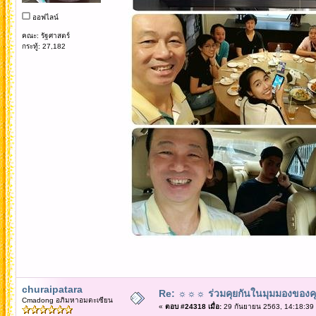
ออฟไลน์
คณะ: รัฐศาสตร์
กระทู้: 27,182
churaipatara
Re: ☼☼☼ ร่วมคุยกันในมุมมองของค
Cmadong อภิมหาอมตะเซียน
«
ตอบ #24318 เมื่อ:
29 กันยายน 2563, 14:18:39