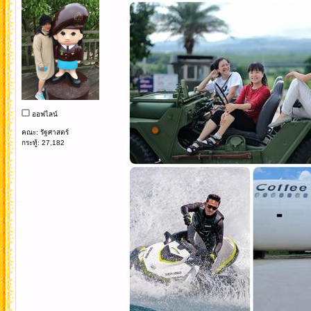
ออฟไลน์
คณะ: รัฐศาสตร์
กระทู้: 27,182