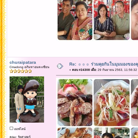
churaipatara
Re: ☼☼☼ ร่วมคุยกันในมุมมองของค
Cmadong อภิมหาอมตะเซียน
«
ตอบ #24308 เมื่อ:
29 กันยายน 2563, 11:56:32
ออฟไลน์
คณะ: รัฐศาสตร์