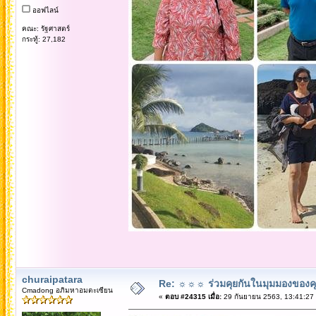
ออฟไลน์
คณะ: รัฐศาสตร์
กระทู้: 27,182
churaipatara
Re: ☼☼☼ ร่วมคุยกันในมุมมองของค
Cmadong อภิมหาอมตะเซียน
«
ตอบ #24315 เมื่อ:
29 กันยายน 2563, 13:41:27