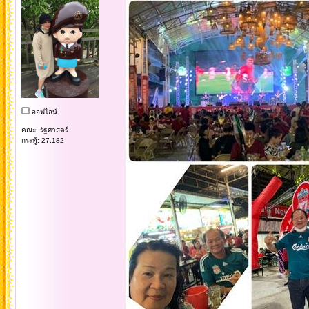
ออฟไลน์
คณะ: รัฐศาสตร์
กระทู้: 27,182