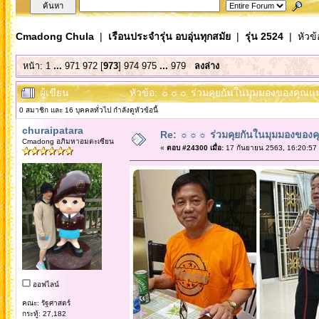
Cmadong Chula
|
เรือนประจำรุ่น อบอุ่นทุกสมัย
|
รุ่น 2524
| หัวข้
หน้า:
1
...
971
972
[
973
]
974
975
...
979
ลงล่าง
ผู้เขียน
หัวข้อ: ☼☼☼ ร่วมคุยกันในมุมมองของคุณแม
0 สมาชิก และ 16 บุคคลทั่วไป กำลังดูหัวข้อนี้
churaipatara
Re: ☼☼☼ ร่วมคุยกันในมุมมองของค
Cmadong อภิมหาอมตะเซียน
«
ตอบ #24300 เมื่อ:
17 กันยายน 2563, 16:20:57
ออฟไลน์
คณะ: รัฐศาสตร์
กระทู้: 27,182