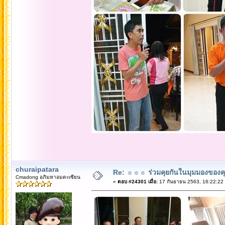
churaipatara
Re: ☼☼☼ ร่วมคุยกันในมุมมองของค
Cmadong อภิมหาอมตะเซียน
«
ตอบ #24301 เมื่อ:
17 กันยายน 2563, 16:22:22