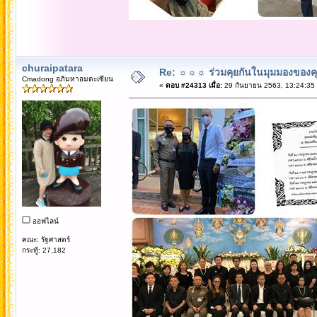
churaipatara
Re: ☼☼☼ ร่วมคุยกันในมุมมองของค
Cmadong อภิมหาอมตะเซียน
«
ตอบ #24313 เมื่อ:
29 กันยายน 2563, 13:24:35
ออฟไลน์
คณะ: รัฐศาสตร์
กระทู้: 27,182