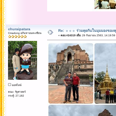
churaipatara
Re: ☼☼☼ ร่วมคุยกันในมุมมองของค
Cmadong อภิมหาอมตะเซียน
«
ตอบ #24319 เมื่อ:
29 กันยายน 2563, 14:19:59
ออฟไลน์
คณะ: รัฐศาสตร์
กระทู้: 27,182