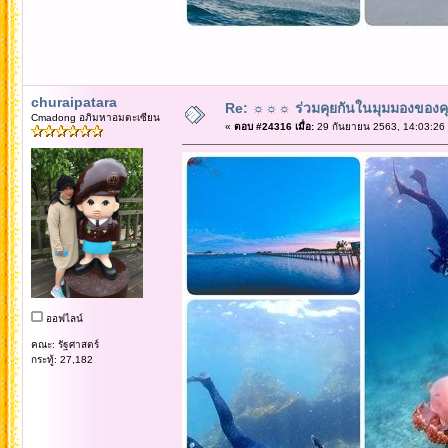
churaipatara
Re: ☼☼☼ ร่วมคุยกันในมุมมองของค
Cmadong อภิมหาอมตะเซียน
«
ตอบ #24316 เมื่อ:
29 กันยายน 2563, 14:03:26
ออฟไลน์
คณะ: รัฐศาสตร์
กระทู้: 27,182