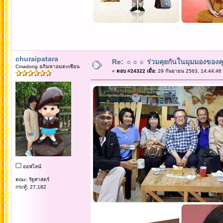
churaipatara
Re: ☼☼☼ ร่วมคุยกันในมุมมองของค
Cmadong อภิมหาอมตะเซียน
«
ตอบ #24322 เมื่อ:
29 กันยายน 2563, 14:44:46
ออฟไลน์
คณะ: รัฐศาสตร์
กระทู้: 27,182