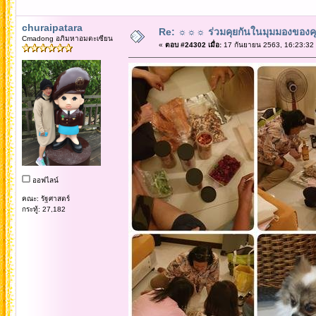
churaipatara
Re: ☼☼☼ ร่วมคุยกันในมุมมองของค
Cmadong อภิมหาอมตะเซียน
«
ตอบ #24302 เมื่อ:
17 กันยายน 2563, 16:23:32
ออฟไลน์
คณะ: รัฐศาสตร์
กระทู้: 27,182