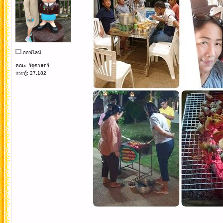
ออฟไลน์
คณะ: รัฐศาสตร์
กระทู้: 27,182