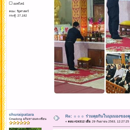
ออฟไลน์
คณะ: รัฐศาสตร์
กระทู้: 27,182
churaipatara
Re: ☼☼☼ ร่วมคุยกันในมุมมองของค
Cmadong อภิมหาอมตะเซียน
«
ตอบ #24312 เมื่อ:
29 กันยายน 2563, 12:27:25