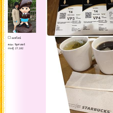
ออฟไลน์
คณะ: รัฐศาสตร์
กระทู้: 27,182