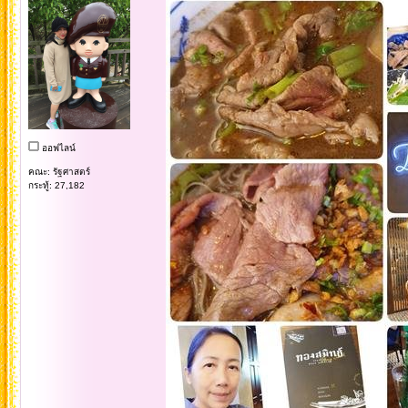
ออฟไลน์
คณะ: รัฐศาสตร์
กระทู้: 27,182