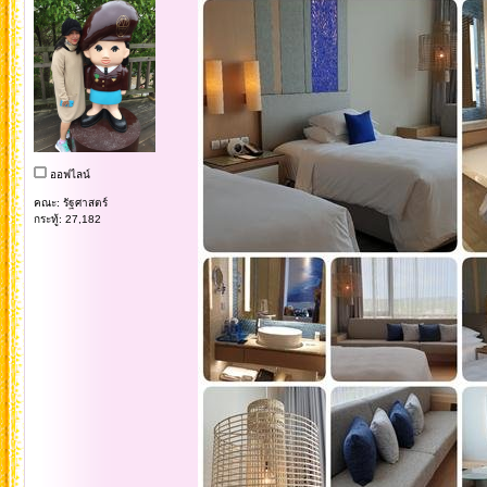
ออฟไลน์
คณะ: รัฐศาสตร์
กระทู้: 27,182