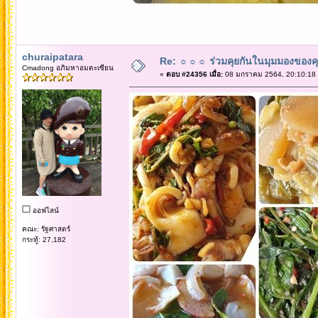
churaipatara
Re: ☼☼☼ ร่วมคุยกันในมุมมองของค
Cmadong อภิมหาอมตะเซียน
«
ตอบ #24356 เมื่อ:
08 มกราคม 2564, 20:10:18
ออฟไลน์
คณะ: รัฐศาสตร์
กระทู้: 27,182