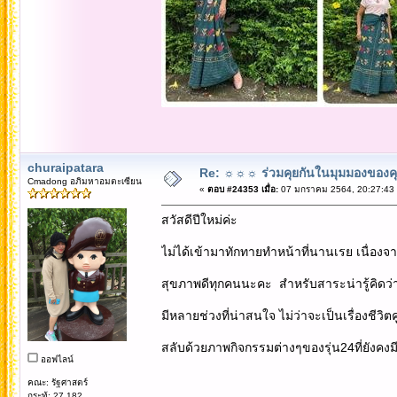
churaipatara
Re: ☼☼☼ ร่วมคุยกันในมุมมองของค
Cmadong อภิมหาอมตะเซียน
«
ตอบ #24353 เมื่อ:
07 มกราคม 2564, 20:27:43
สวัสดีปีใหม่ค่ะ
ไม่ได้เข้ามาทักทายทำหน้าที่นานเรย เนื่องจา
สุขภาพดีทุกคนนะคะ สำหรับสาระน่ารู้คิดว่าค
มีหลายช่วงที่น่าสนใจ ไม่ว่าจะเป็นเรื่องชีวิ
สลับด้วยภาพกิจกรรมต่างๆของรุ่น24ที่ยังคงมี
ออฟไลน์
คณะ: รัฐศาสตร์
กระทู้: 27,182