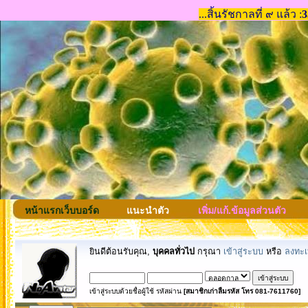
หน้าแรกเว็บบอร์ด
แนะนำตัว
เพิ่ม/แก้.ข้อมูลส่วนตัว
ยินดีต้อนรับคุณ,
บุคคลทั่วไป
กรุณา
เข้าสู่ระบบ
หรือ
ลงทะเ
เข้าสู่ระบบด้วยชื่อผู้ใช้ รหัสผ่าน
[สมาชิกเก่าลืมรหัส โทร 081-7611760]