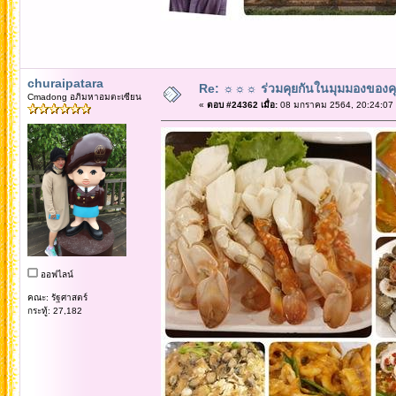
churaipatara
Re: ☼☼☼ ร่วมคุยกันในมุมมองของค
Cmadong อภิมหาอมตะเซียน
«
ตอบ #24362 เมื่อ:
08 มกราคม 2564, 20:24:07
ออฟไลน์
คณะ: รัฐศาสตร์
กระทู้: 27,182