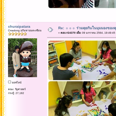
churaipatara
Re: ☼☼☼ ร่วมคุยกันในมุมมองของค
Cmadong อภิมหาอมตะเซียน
«
ตอบ #24370 เมื่อ:
09 มกราคม 2564, 19:49:45
ออฟไลน์
คณะ: รัฐศาสตร์
กระทู้: 27,182