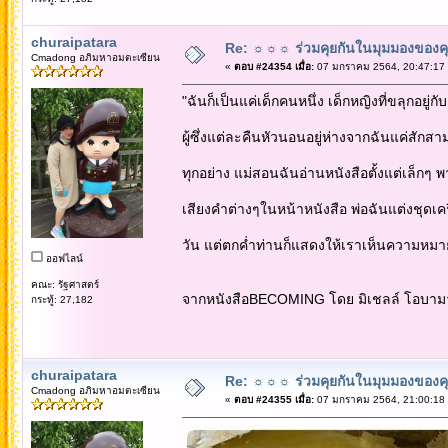
churaipatara
Re: ☼☼☼ ร่วมคุยกันในมุมมองของค
Cmadong อภิมหาอมตะเซียน
«
ตอบ #24354 เมื่อ:
07 มกราคม 2564, 20:47:17
"ฉันก็เป็นแค่เด็กคนหนึ่ง เด็กหญิงที่ขลุกอยู่กั
ผู้ซึ่งแต่ละคืนหัวนอนอยู่ห่างจากฉันแค่สัก
ทุกอย่าง แม่สอนฉันอ่านหนังสือตั้งแต่เล็กๆ
เสียงคำต่างๆในหน้าหนังสือ พ่อฉันแต่งชุด
วัน แต่ตกค่ำท่านก็แสดงให้เราเห็นความหม
ออฟไลน์
คณะ: รัฐศาสตร์
จากหนังสือBECOMING โดย มิเชลล์ โอบาม
กระทู้: 27,182
churaipatara
Re: ☼☼☼ ร่วมคุยกันในมุมมองของค
Cmadong อภิมหาอมตะเซียน
«
ตอบ #24355 เมื่อ:
07 มกราคม 2564, 21:00:18