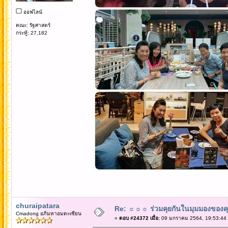
ออฟไลน์
คณะ: รัฐศาสตร์
กระทู้: 27,182
churaipatara
Re: ☼☼☼ ร่วมคุยกันในมุมมองของค
Cmadong อภิมหาอมตะเซียน
«
ตอบ #24372 เมื่อ:
09 มกราคม 2564, 19:53:44