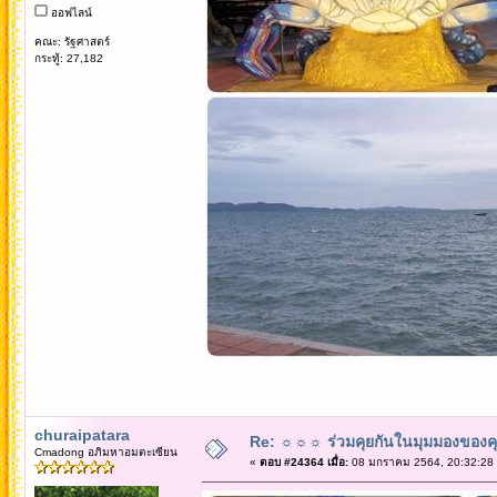
ออฟไลน์
คณะ: รัฐศาสตร์
กระทู้: 27,182
churaipatara
Re: ☼☼☼ ร่วมคุยกันในมุมมองของค
Cmadong อภิมหาอมตะเซียน
«
ตอบ #24364 เมื่อ:
08 มกราคม 2564, 20:32:28