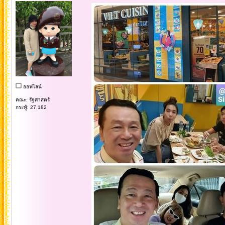
ออฟไลน์
คณะ: รัฐศาสตร์
กระทู้: 27,182