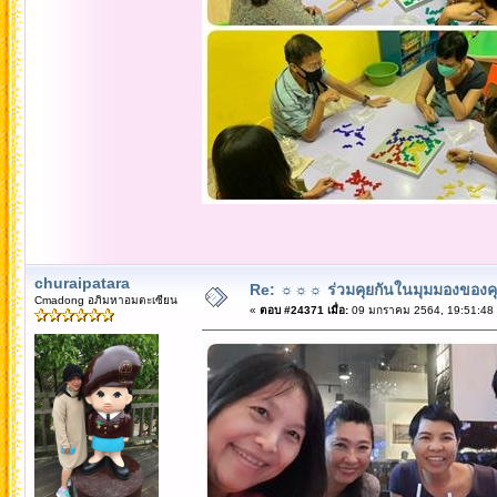
churaipatara
Re: ☼☼☼ ร่วมคุยกันในมุมมองของค
Cmadong อภิมหาอมตะเซียน
«
ตอบ #24371 เมื่อ:
09 มกราคม 2564, 19:51:48