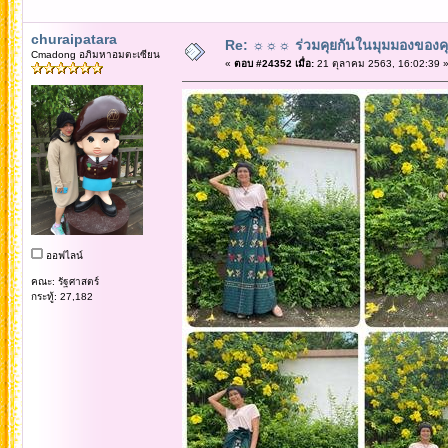
churaipatara
Re: ☼☼☼ ร่วมคุยกันในมุมมองของค
Cmadong อภิมหาอมตะเซียน
«
ตอบ #24352 เมื่อ:
21 ตุลาคม 2563, 16:02:39 
ออฟไลน์
คณะ: รัฐศาสตร์
กระทู้: 27,182