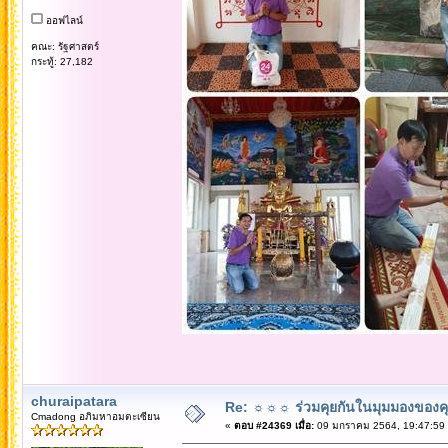
ออฟไลน์
คณะ: รัฐศาสตร์
กระทู้: 27,182
churaipatara
Re: ☼☼☼ ร่วมคุยกันในมุมมองของค
Cmadong อภิมหาอมตะเซียน
«
ตอบ #24369 เมื่อ:
09 มกราคม 2564, 19:47:59