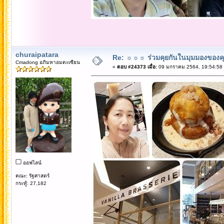
churaipatara
Re: ☼☼☼ ร่วมคุยกันในมุมมองของค
Cmadong อภิมหาอมตะเซียน
«
ตอบ #24373 เมื่อ:
09 มกราคม 2564, 19:54:58
ออฟไลน์
คณะ: รัฐศาสตร์
กระทู้: 27,182