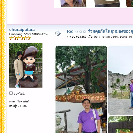
churaipatara
Re: ☼☼☼ ร่วมคุยกันในมุมมองของค
Cmadong อภิมหาอมตะเซียน
«
ตอบ #24367 เมื่อ:
09 มกราคม 2564, 19:45:49
ออฟไลน์
คณะ: รัฐศาสตร์
กระทู้: 27,182