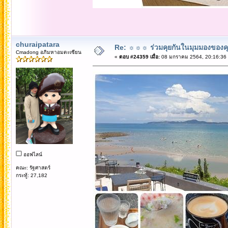
churaipatara
Re: ☼☼☼ ร่วมคุยกันในมุมมองของค
Cmadong อภิมหาอมตะเซียน
«
ตอบ #24359 เมื่อ:
08 มกราคม 2564, 20:16:36
ออฟไลน์
คณะ: รัฐศาสตร์
กระทู้: 27,182