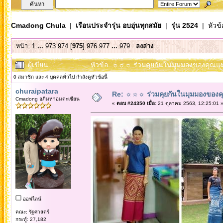
Cmadong Chula
|
เรือนประจำรุ่น อบอุ่นทุกสมัย
|
รุ่น 2524
| หัวข้
หน้า:
1
...
973
974
[
975
]
976
977
...
979
ลงล่าง
ผู้เขียน
หัวข้อ: ☼☼☼ ร่วมคุยกันในมุมมองของคุณแม
0 สมาชิก และ 4 บุคคลทั่วไป กำลังดูหัวข้อนี้
churaipatara
Re: ☼☼☼ ร่วมคุยกันในมุมมองของค
Cmadong อภิมหาอมตะเซียน
«
ตอบ #24350 เมื่อ:
21 ตุลาคม 2563, 12:25:01 
ออฟไลน์
คณะ: รัฐศาสตร์
กระทู้: 27,182