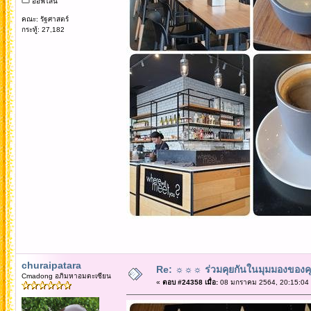
ออฟไลน์
คณะ: รัฐศาสตร์
กระทู้: 27,182
churaipatara
Re: ☼☼☼ ร่วมคุยกันในมุมมองของค
Cmadong อภิมหาอมตะเซียน
«
ตอบ #24358 เมื่อ:
08 มกราคม 2564, 20:15:04