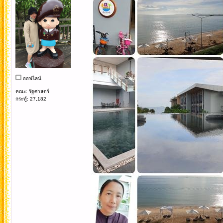
ออฟไลน์
คณะ: รัฐศาสตร์
กระทู้: 27,182