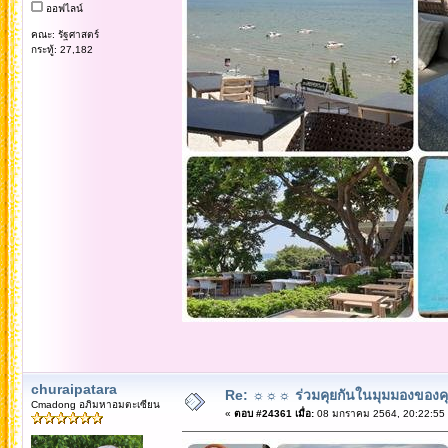
ออฟไลน์
คณะ: รัฐศาสตร์
กระทู้: 27,182
churaipatara
Re: ☼☼☼ ร่วมคุยกันในมุมมองของค
Cmadong อภิมหาอมตะเซียน
«
ตอบ #24361 เมื่อ:
08 มกราคม 2564, 20:22:55