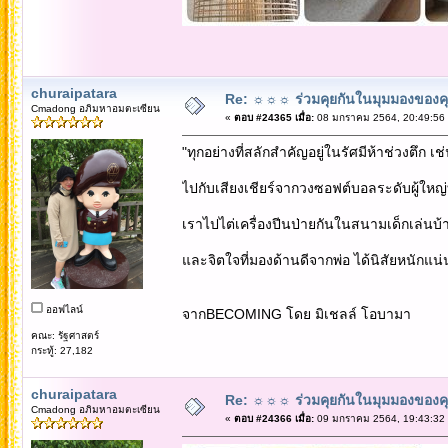
churaipatara
Re: ☼☼☼ ร่วมคุยกันในมุมมองของค
Cmadong อภิมหาอมตะเซียน
«
ตอบ #24365 เมื่อ:
08 มกราคม 2564, 20:49:56
"ทุกอย่างที่สลักสำคัญอยู่ในรัศมีห้าช่วงตึก เ
ไปกับเสียงเชียร์จากวงซอฟต์บอลระดับผู้ใหญ
เราไปไต่เครื่องปีนป่ายกันในสนามเด็กเล่นบ้าง 
และจิตใจที่มองด้านดีจากพ่อ ได้นิสัยหนัก
ออฟไลน์
จากBECOMING โดย มิเชลล์ โอบามา
คณะ: รัฐศาสตร์
กระทู้: 27,182
churaipatara
Re: ☼☼☼ ร่วมคุยกันในมุมมองของค
Cmadong อภิมหาอมตะเซียน
«
ตอบ #24366 เมื่อ:
09 มกราคม 2564, 19:43:32