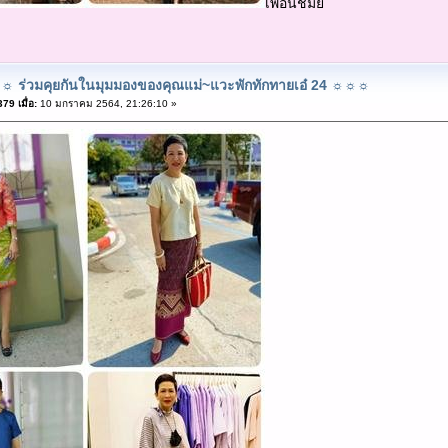
เพื่อนชมัย
 ร่วมคุยกันในมุมมองของคุณแม่~แวะพักทักทายเอ๋ 24 ☼☼☼
9 เมื่อ:
10 มกราคม 2564, 21:26:10 »