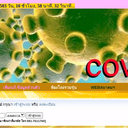
เพิ่ม/แก้.ข้อมูลส่วนตัว
ห้องโถงรวมรุ่น
WEBสมาคมฯ
ป
กรุณา
เข้าสู่ระบบ
หรือ
ลงทะเบียน
มาชิกเก่าลืมรหัส โทร 081-7611760]