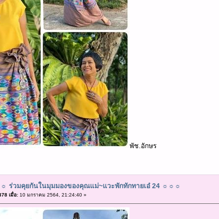
พัช.อักษร
 ร่วมคุยกันในมุมมองของคุณแม่~แวะพักทักทายเอ๋ 24 ☼☼☼
8 เมื่อ:
10 มกราคม 2564, 21:24:40 »