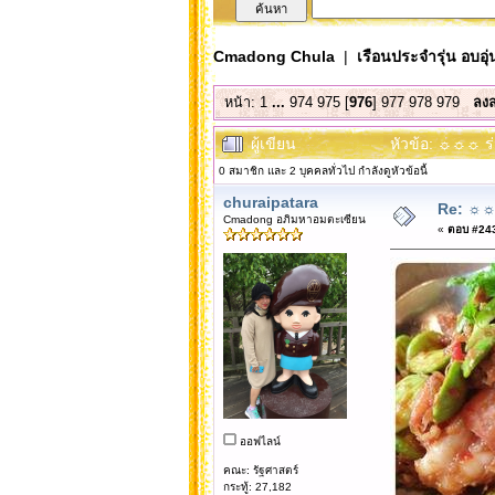
Cmadong Chula
|
เรือนประจำรุ่น อบอุ่
หน้า:
1
...
974
975
[
976
]
977
978
979
ลงล
ผู้เขียน
หัวข้อ: ☼☼☼ ร
0 สมาชิก และ 2 บุคคลทั่วไป กำลังดูหัวข้อนี้
churaipatara
Re: ☼☼☼
Cmadong อภิมหาอมตะเซียน
«
ตอบ #2437
ออฟไลน์
คณะ: รัฐศาสตร์
กระทู้: 27,182