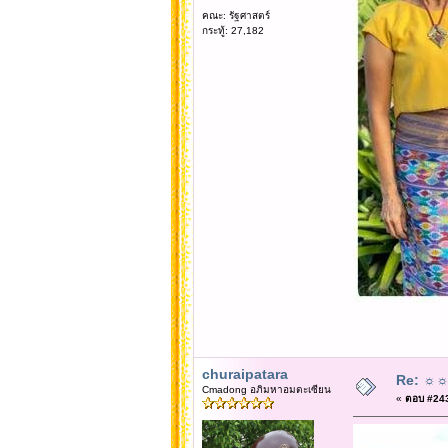
คณะ: รัฐศาสตร์
กระทู้: 27,182
churaipatara
Re: ☼☼☼
Cmadong อภิมหาอมตะเซียน
«
ตอบ #2437