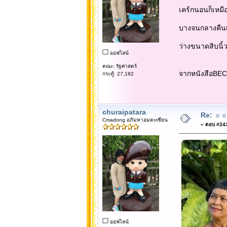
เคร้กนอนก็เหมื
บางจนกลางคืนเ
ว่างขนาดสิบนิ้
ออฟไลน์
คณะ: รัฐศาสตร์
จากหนังสือBE
กระทู้: 27,182
churaipatara
Re: ☼☼☼
Cmadong อภิมหาอมตะเซียน
«
ตอบ #2437
ออฟไลน์