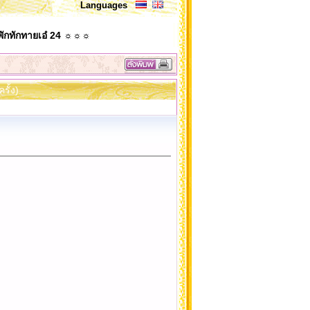
Languages
ักทักทายเอ๋ 24 ☼☼☼
ั้ง)