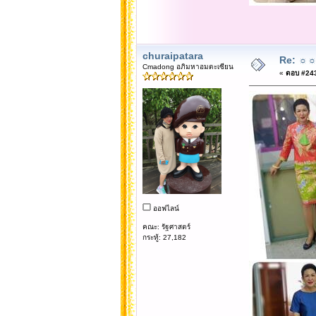
churaipatara
Re: ☼☼☼
Cmadong อภิมหาอมตะเซียน
«
ตอบ #2437
ออฟไลน์
คณะ: รัฐศาสตร์
กระทู้: 27,182