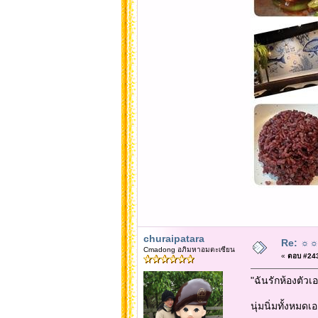
churaipatara
Re: ☼☼☼
Cmadong อภิมหาอมตะเซียน
«
ตอบ #2437
"ฉันรักห้องตัวเ
นุ่มนิ่มทั้งหมด