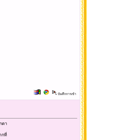
บันทึกการเข้า
๊กตา
กที่