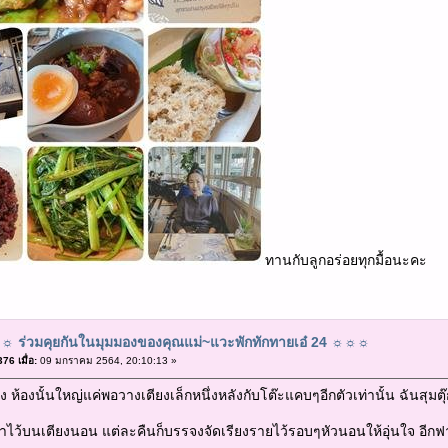
ทานกับลูกอร่อยทุกมื้อนะคะ
 ร่วมคุยกันในมุมมองของคุณแม่~แวะพักทักทายเอ๋ 24 ☼☼☼
6 เมื่อ:
09 มกราคม 2564, 20:10:13 »
อง ห้องนั้นใหญ่แค่พอวางเตียงเล็กหนึ่งหลังกับโต๊ะแคบๆอีกตัวเท่านั้น ฉันสุมตุ
เอาไว้บนเตียงนอน แต่ละคืนก็บรรจงจัดเรียงรายไว้รอบๆหัวนอนให้อุ่นใจ อีกฟา