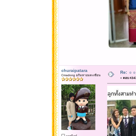
churaipatara
Re: ☼☼☼
Cmadong อภิมหาอมตะเซียน
«
ตอบ #2438