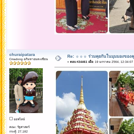
churaipatara
Re: ☼☼☼ ร่วมคุยกันในมุมมองของค
Cmadong อภิมหาอมตะเซียน
«
ตอบ #24461 เมื่อ:
19 มกราคม 2564, 12:34:07
ออฟไลน์
คณะ: รัฐศาสตร์
กระทู้: 27,182