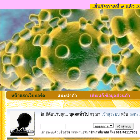
หน้าแรกเว็บบอร์ด
แนะนำตัว
เพิ่ม/แก้.ข้อมูลส่วนตัว
ยินดีต้อนรับคุณ,
บุคคลทั่วไป
กรุณา
เข้าสู่ระบบ
หรือ
ลงทะเ
เข้าสู่ระบบด้วยชื่อผู้ใช้ รหัสผ่าน
[สมาชิกเก่าลืมรหัส โทร 081-7611760]