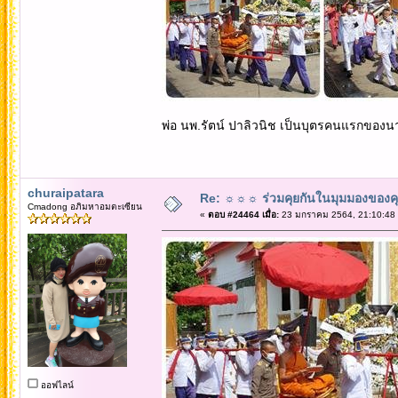
พ่อ นพ.รัตน์ ปาลิวนิช เป็นบุตรคนแรกของน
churaipatara
Re: ☼☼☼ ร่วมคุยกันในมุมมองของค
Cmadong อภิมหาอมตะเซียน
«
ตอบ #24464 เมื่อ:
23 มกราคม 2564, 21:10:48
ออฟไลน์