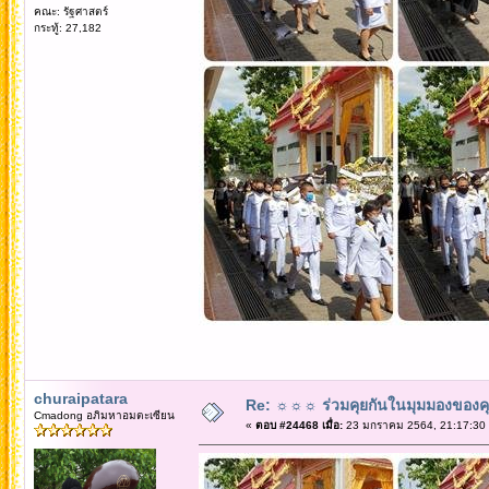
คณะ: รัฐศาสตร์
กระทู้: 27,182
churaipatara
Re: ☼☼☼ ร่วมคุยกันในมุมมองของค
Cmadong อภิมหาอมตะเซียน
«
ตอบ #24468 เมื่อ:
23 มกราคม 2564, 21:17:30