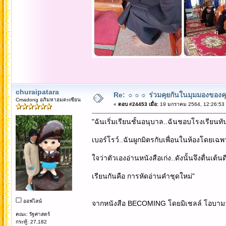
churaipatara
Re: ☼☼☼ ร่วมคุยกันในมุมมองของค
Cmadong อภิมหาอมตะเซียน
«
ตอบ #24453 เมื่อ:
19 มกราคม 2564, 12:26:53
"ฉันเริ่มเรียนชั้นอนุบาล..ฉันชอบโรงเรียนทัน
เบอร์โรว์..ฉันผูกมิตรกับเพื่อนในห้องโดยเฉพ
ใจว่าตัวเองอ่านหนังสือเก่ง..ดังนั้นจึงตื่นเต้
เรียนกันคือ การหัดอ่านคำชุดใหม่"
ออฟไลน์
จากหนังสือ BECOMING โดยมิเชลล์ โอบาม
คณะ: รัฐศาสตร์
กระทู้: 27,182