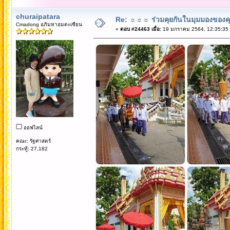
churaipatara
Re: ☼☼☼ ร่วมคุยกันในมุมมองของค
Cmadong อภิมหาอมตะเซียน
«
ตอบ #24463 เมื่อ:
19 มกราคม 2564, 12:35:35
ออฟไลน์
คณะ: รัฐศาสตร์
กระทู้: 27,182