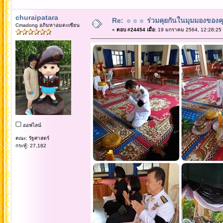
churaipatara
Re: ☼☼☼ ร่วมคุยกันในมุมมองของค
Cmadong อภิมหาอมตะเซียน
«
ตอบ #24454 เมื่อ:
19 มกราคม 2564, 12:28:25
ออฟไลน์
คณะ: รัฐศาสตร์
กระทู้: 27,182