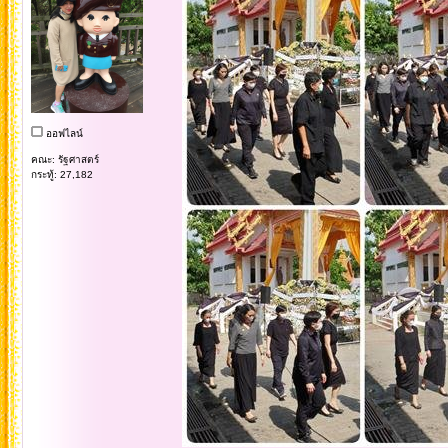
ออฟไลน์
คณะ: รัฐศาสตร์
กระทู้: 27,182