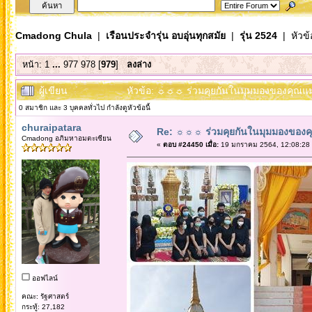
Cmadong Chula
|
เรือนประจำรุ่น อบอุ่นทุกสมัย
|
รุ่น 2524
| หัวข้
หน้า:
1
...
977
978
[
979
]
ลงล่าง
ผู้เขียน
หัวข้อ: ☼☼☼ ร่วมคุยกันในมุมมองของคุณแม
0 สมาชิก และ 3 บุคคลทั่วไป กำลังดูหัวข้อนี้
churaipatara
Re: ☼☼☼ ร่วมคุยกันในมุมมองของค
Cmadong อภิมหาอมตะเซียน
«
ตอบ #24450 เมื่อ:
19 มกราคม 2564, 12:08:28
ออฟไลน์
คณะ: รัฐศาสตร์
กระทู้: 27,182