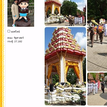
ออฟไลน์
คณะ: รัฐศาสตร์
กระทู้: 27,182