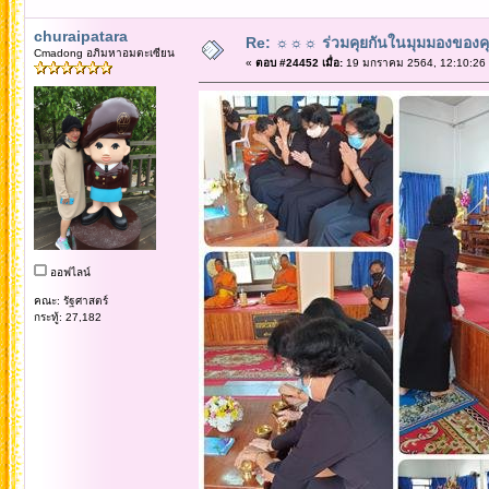
churaipatara
Re: ☼☼☼ ร่วมคุยกันในมุมมองของค
Cmadong อภิมหาอมตะเซียน
«
ตอบ #24452 เมื่อ:
19 มกราคม 2564, 12:10:26
ออฟไลน์
คณะ: รัฐศาสตร์
กระทู้: 27,182