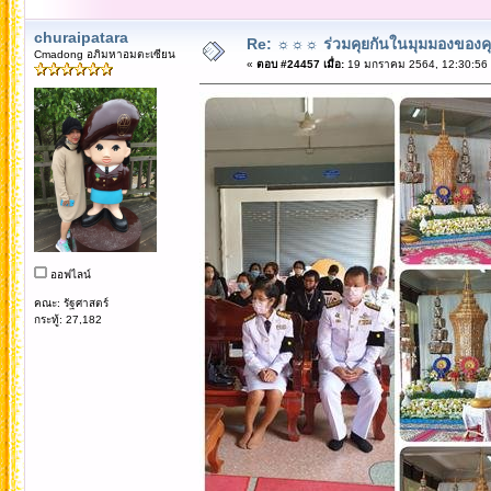
churaipatara
Re: ☼☼☼ ร่วมคุยกันในมุมมองของค
Cmadong อภิมหาอมตะเซียน
«
ตอบ #24457 เมื่อ:
19 มกราคม 2564, 12:30:56
ออฟไลน์
คณะ: รัฐศาสตร์
กระทู้: 27,182