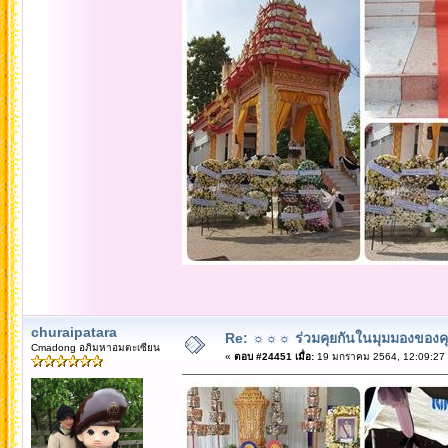
churaipatara
Re: ☼☼☼ ร่วมคุยกันในมุมมองของค
Cmadong อภิมหาอมตะเซียน
«
ตอบ #24451 เมื่อ:
19 มกราคม 2564, 12:09:27