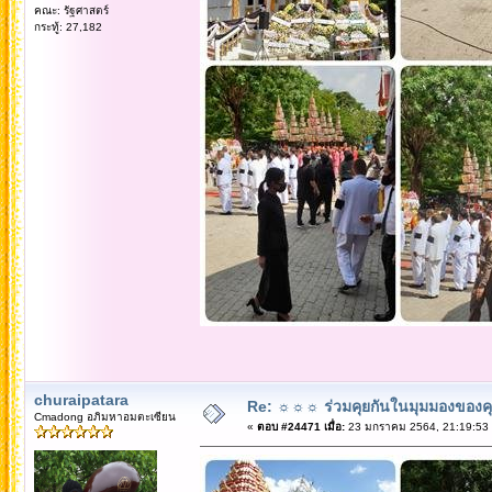
คณะ: รัฐศาสตร์
กระทู้: 27,182
churaipatara
Re: ☼☼☼ ร่วมคุยกันในมุมมองของค
Cmadong อภิมหาอมตะเซียน
«
ตอบ #24471 เมื่อ:
23 มกราคม 2564, 21:19:53