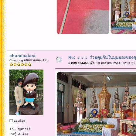
churaipatara
Re: ☼☼☼ ร่วมคุยกันในมุมมองของค
Cmadong อภิมหาอมตะเซียน
«
ตอบ #24458 เมื่อ:
19 มกราคม 2564, 12:31:51
ออฟไลน์
คณะ: รัฐศาสตร์
กระทู้: 27,182