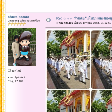
churaipatara
Re: ☼☼☼ ร่วมคุยกันในมุมมองของค
Cmadong อภิมหาอมตะเซียน
«
ตอบ #24466 เมื่อ:
23 มกราคม 2564, 21:12:50
ออฟไลน์
คณะ: รัฐศาสตร์
กระทู้: 27,182