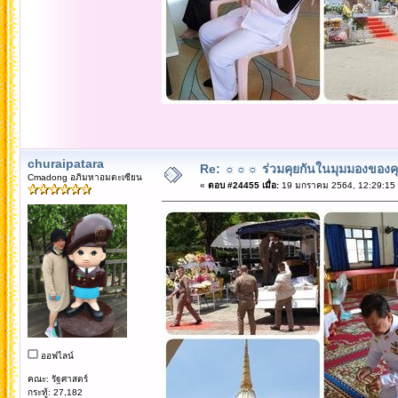
churaipatara
Re: ☼☼☼ ร่วมคุยกันในมุมมองของค
Cmadong อภิมหาอมตะเซียน
«
ตอบ #24455 เมื่อ:
19 มกราคม 2564, 12:29:15
ออฟไลน์
คณะ: รัฐศาสตร์
กระทู้: 27,182