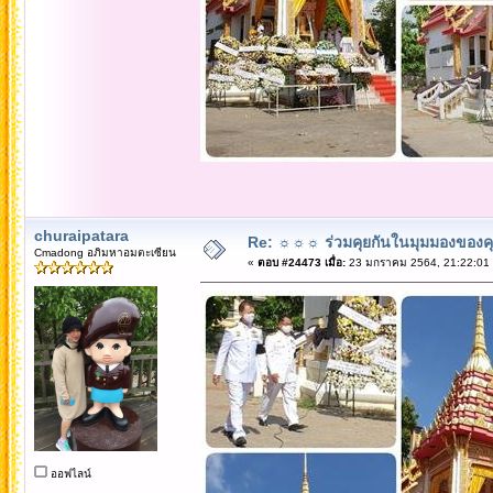
churaipatara
Re: ☼☼☼ ร่วมคุยกันในมุมมองของค
Cmadong อภิมหาอมตะเซียน
«
ตอบ #24473 เมื่อ:
23 มกราคม 2564, 21:22:01
ออฟไลน์