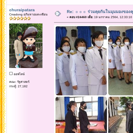
churaipatara
Re: ☼☼☼ ร่วมคุยกันในมุมมองของค
Cmadong อภิมหาอมตะเซียน
«
ตอบ #24460 เมื่อ:
19 มกราคม 2564, 12:33:10
ออฟไลน์
คณะ: รัฐศาสตร์
กระทู้: 27,182