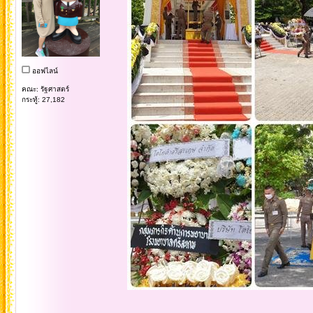
ออฟไลน์
คณะ: รัฐศาสตร์
กระทู้: 27,182