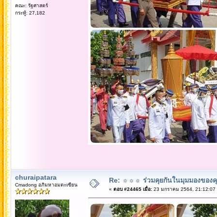
คณะ: รัฐศาสตร์
กระทู้: 27,182
churaipatara
Re: ☼☼☼ ร่วมคุยกันในมุมมองของค
Cmadong อภิมหาอมตะเซียน
«
ตอบ #24465 เมื่อ:
23 มกราคม 2564, 21:12:07