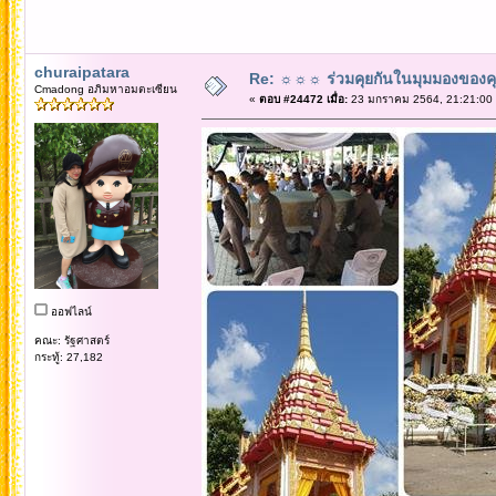
churaipatara
Re: ☼☼☼ ร่วมคุยกันในมุมมองของค
Cmadong อภิมหาอมตะเซียน
«
ตอบ #24472 เมื่อ:
23 มกราคม 2564, 21:21:00
ออฟไลน์
คณะ: รัฐศาสตร์
กระทู้: 27,182