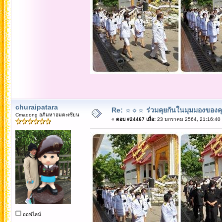
churaipatara
Re: ☼☼☼ ร่วมคุยกันในมุมมองของค
Cmadong อภิมหาอมตะเซียน
«
ตอบ #24467 เมื่อ:
23 มกราคม 2564, 21:16:40
ออฟไลน์