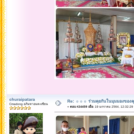
churaipatara
Re: ☼☼☼ ร่วมคุยกันในมุมมองของค
Cmadong อภิมหาอมตะเซียน
«
ตอบ #24459 เมื่อ:
19 มกราคม 2564, 12:32:29