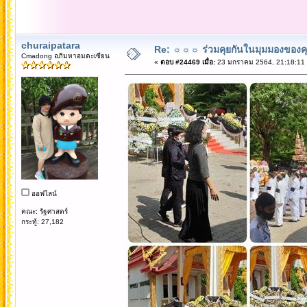
churaipatara
Re: ☼☼☼ ร่วมคุยกันในมุมมองของค
Cmadong อภิมหาอมตะเซียน
«
ตอบ #24469 เมื่อ:
23 มกราคม 2564, 21:18:11
ออฟไลน์
คณะ: รัฐศาสตร์
กระทู้: 27,182