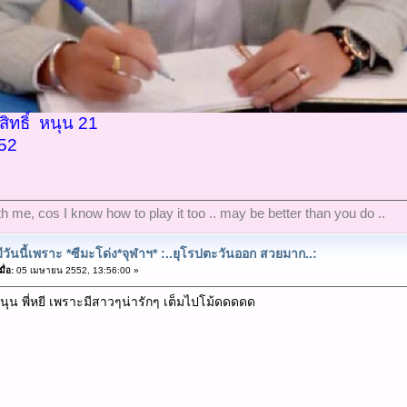
ิทธิ์ หนุน 21
552
ith me, cos I know how to play it too .. may be better than you do ..
ีวันนี้เพราะ *ซีมะโด่ง*จุฬาฯ* :..ยุโรปตะวันออก สวยมาก..:
ื่อ:
05 เมษายน 2552, 13:56:00 »
หนุน พี่หยี เพราะมีสาวๆน่ารักๆ เต็มไปโม้ดดดดด