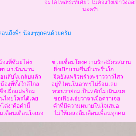
จะได้โพสซะที่เดียว ไม่ต้องวิ่งเข้าวิ่งออ
นะครับ
นถึงพี่ๆ น้องๆทุกคนด้วยครับ
้องพี่ซีมะโด่ง ช่วยเชื่อมโยงความรักสมัครสมาน
่ได้พบมาเนิ่นนาน ยิ่งเบิกบานชื่นมื่นระรื่นใจ
เลื่อนลับไม่กลับแล้ว จิตยังแพร้วพร่างพราววาวไสว
องน้องพี่ทั้งใกล้ไกล อยู่ที่ใหนในอาทรไม่ร้อนเลย
ุนเจือเผื่อแผ่พร้อม พวกเราย่อมเป็นหลักไม่เมินเฉย
ถิ่นไทยใครได้เคย ขอเพียงเอ่ยวาจาเมื่อคราเจอ
มะโด่ง"คือคำนี้ คำที่มีความหมายในใจเสมอ
พันเดือนเตือนใจเธอ ไม่ให้เผลอลืมเลือนเพื่อนทุกคน