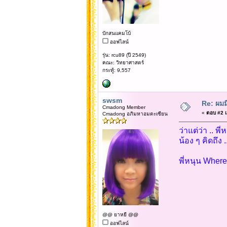
บักสนแคมโบ้
ออฟไลน์
รุ่น: rcu89 (ปี 2549)
คณะ: วิทยาศาสตร์
กระทู้: 9,557
swsm
Re: ผมม
Cmadong Member
«
ตอบ #2 เม
Cmadong อภิมหาอมตะเซียน
ว่าแต่ว่า .. 
น้อง ๆ คิดถึง .
พี่หนุน Wher
@@ ยาหยี @@
ออฟไลน์