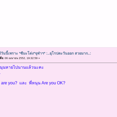
ีวันนี้เพราะ *ซีมะโด่ง*จุฬาฯ* :..ยุโรปตะวันออก สวยมาก..:
ื่อ:
06 เมษายน 2552, 19:32:59 »
พี่หนุนหายไปนานแล้วนะคะ
.
e are you? และ พี่หนุน Are you OK?