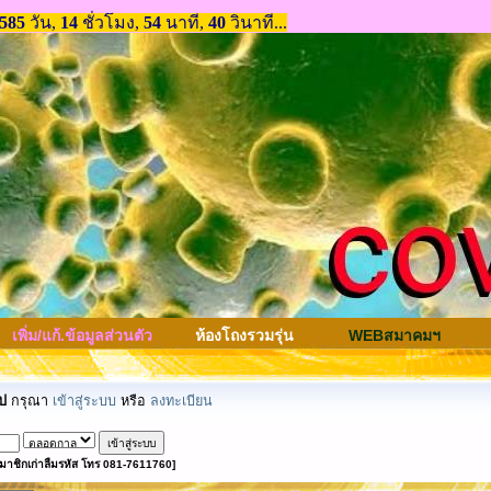
เพิ่ม/แก้.ข้อมูลส่วนตัว
ห้องโถงรวมรุ่น
WEBสมาคมฯ
ป
กรุณา
เข้าสู่ระบบ
หรือ
ลงทะเบียน
มาชิกเก่าลืมรหัส โทร 081-7611760]