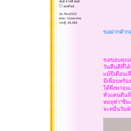
@@ ยาหยี @@
ออฟไลน์
รุ่น: Rcu2523
คณะ: Comm Arts
กระทู้: 28,369
ขอฝากคำกลอ
ขอขอบคุณน
วันคืนดีที
แม้ปีเดือน
มีเพื่อนพร้
ได้พึ่งพาจ
ทั่วแดนดิน
หอจุฬา"ซี
จะหมื่นวัน