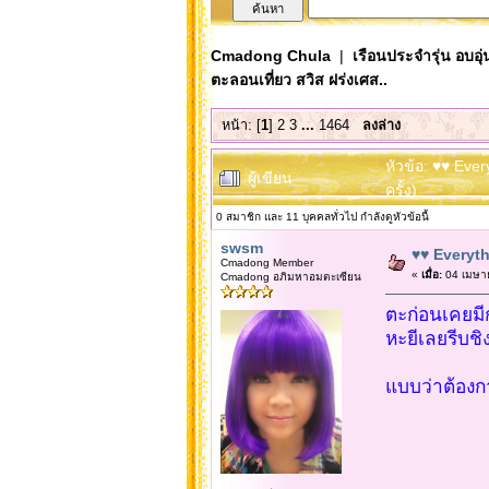
Cmadong Chula
|
เรือนประจำรุ่น อบอุ่
ตะลอนเที่ยว สวิส ฝร่งเศส..
หน้า: [
1
]
2
3
...
1464
ลงล่าง
หัวข้อ: ♥♥ Eve
ผู้เขียน
ครั้ง)
0 สมาชิก และ 11 บุคคลทั่วไป กำลังดูหัวข้อนี้
swsm
♥♥ Everyth
Cmadong Member
«
เมื่อ:
04 เมษาย
Cmadong อภิมหาอมตะเซียน
ตะก่อนเคยมี
หะยีเลยรีบชิงต
แบบว่าต้องกา