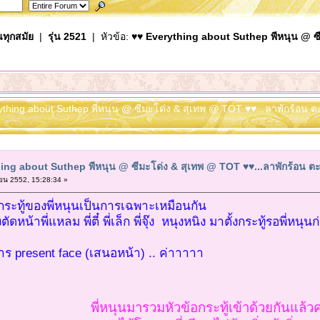
นทุกสมัย
|
รุ่น 2521
| หัวข้อ:
♥♥ Everything about Suthep พีหนุน @ ซี
rything about Suthep พีหนุน @ ซีมะโด่ง & สุเทพ @ TOT ♥♥...ลาพักร้อน ต
ing about Suthep พีหนุน @ ซีมะโด่ง & สุเทพ @ TOT ♥♥...ลาพักร้อน ตะลอ
น 2552, 15:28:34 »
กระทู้ของพี่หนุนเป็นการเฉพาะเหมือนกัน
ัดหน้าพี่แหลม พี่ตี๋ พี่เล็ก พี่จุ๊ง หนุงหนิง มาตั้งกระทู้รอพี่หนุน
ร present face (เสนอหน้า) .. ค่าาาาา
พี่หนุนมารวมหัวข้อกระทู้เข้าด้วยกันแล้ว