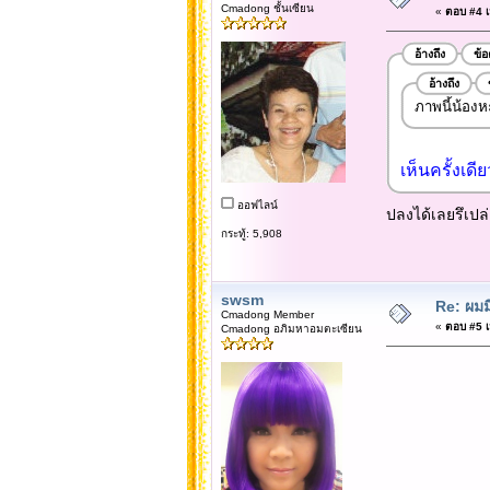
Cmadong ชั้นเซียน
«
ตอบ #4 เม
อ้างถึง
ข้
อ้างถึง
ภาพนี้น้องหะ
เห็นครั้งเดี
ออฟไลน์
ปลงได้เลยรึเปล่
กระทู้: 5,908
swsm
Re: ผมม
Cmadong Member
«
ตอบ #5 เม
Cmadong อภิมหาอมตะเซียน