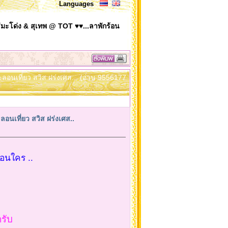
Languages
มะโด่ง & สุเทพ @ TOT ♥♥...ลาพักร้อน
ะลอนเที่ยว สวิส ฝร่งเศส.. (อ่าน 9556177
นเที่ยว สวิส ฝร่งเศส..
ก่อนใคร ..
ครับ