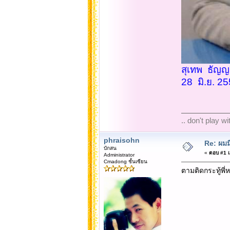
สุเทพ ธัญญส
28 มิ.ย. 2
.. don't play w
phraisohn
Re: ผมม
บักสน
«
ตอบ #1 เม
Administrator
Cmadong ชั้นเซียน
ตามติดกระทู้พี่