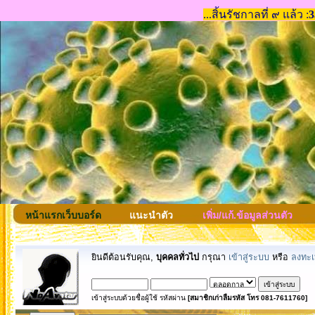
หน้าแรกเว็บบอร์ด
แนะนำตัว
เพิ่ม/แก้.ข้อมูลส่วนตัว
ยินดีต้อนรับคุณ,
บุคคลทั่วไป
กรุณา
เข้าสู่ระบบ
หรือ
ลงทะเ
เข้าสู่ระบบด้วยชื่อผู้ใช้ รหัสผ่าน
[สมาชิกเก่าลืมรหัส โทร 081-7611760]