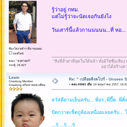
รู้ว่าอยู่ กทม.
แต่ไม่รู้ว่าจะนัดเจอกันยังไง
วันเสาร์นี้แล้วกานนนนน...ที่ หอ...
ซีมะโด่ง'จุฬาฯ ที่มาของผม
ออฟไลน์
“สิ่งที่ล้ำค่าที่สุดในใต้หล้า ทั้งมิใช่ชื
คณะ: "ครุศาสตร์"
กระทู้: 26,927
อย่าได้สร้างคว
Leam
Re: " เปลือยสิงคโปร์ - Unseen 
Cmadong Member
«
ตอบ #5981 เมื่อ:
19 พฤษภาคม 2557, 16:55
Cmadong อภิมหาอมตะเซียน
สวัสดียามเย็นครับ... พี่อร..พี่ปี๊ด..พี่
ปัดกวาดเช็ดถูห้องเหนื่อยเลยครับ... ไ
...5 ...5 ...5