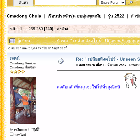
Cmadong Chula
|
เรือนประจำรุ่น อบอุ่นทุกสมัย
|
รุ่น 2522
| หัวข้
หน้า:
1
...
238
239
[
240
]
ลงล่าง
ผู้เขียน
หัวข้อ: " เปลือยสิงคโปร์ - Unseen Singapor
0 สมาชิก และ 5 บุคคลทั่วไป กำลังดูหัวข้อนี้
เจตน์
Re: " เปลือยสิงคโปร์ - Unseen 
Cmadong Member
«
ตอบ #5975 เมื่อ:
13 มีนาคม 2557, 12:50:0
Cmadong ชั้นเซียน
สงสัยกลัวพี่หนุนจะใช้ให้หิ้วถุงอีกนิ
ใครๆเรียกผมว่า "กุ๊ปปิ๊"
ออฟไลน์