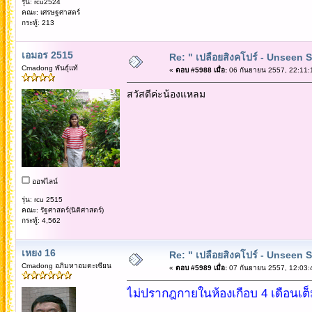
รุ่น: rcu2524
คณะ: เศรษฐศาสตร์
กระทู้: 213
เอมอร 2515
Re: " เปลือยสิงคโปร์ - Unseen 
Cmadong พันธุ์แท้
«
ตอบ #5988 เมื่อ:
06 กันยายน 2557, 22:11:
สวัสดีค่ะน้องแหลม
ออฟไลน์
รุ่น: rcu 2515
คณะ: รัฐศาสตร์(นิติศาสตร์)
กระทู้: 4,562
เหยง 16
Re: " เปลือยสิงคโปร์ - Unseen 
Cmadong อภิมหาอมตะเซียน
«
ตอบ #5989 เมื่อ:
07 กันยายน 2557, 12:03:
ไม่ปรากฎกายในห้องเกือบ 4 เดือนเต็