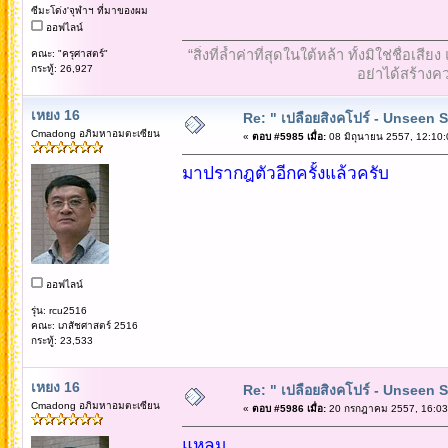
ซีมะโด่ง'จุฬาฯ ที่มาของผม
ออฟไลน์
“สิ่งที่ล้ำค่าที่สุดในใต้หล้า ทั้งมิใช่ชื
คณะ: "ครุศาสตร์"
กระทู้: 26,927
อย่าได้สร้างคว
เหยง 16
Re: " เปลือยสิงคโปร์ - Unseen 
Cmadong อภิมหาอมตะเซียน
«
ตอบ #5985 เมื่อ:
08 มิถุนายน 2557, 12:10:
มาปรากฎตัวอีกครั้งแล้วครับ
ออฟไลน์
รุ่น: rcu2516
คณะ: เภสัชศาสตร์ 2516
กระทู้: 23,533
เหยง 16
Re: " เปลือยสิงคโปร์ - Unseen 
Cmadong อภิมหาอมตะเซียน
«
ตอบ #5986 เมื่อ:
20 กรกฎาคม 2557, 16:03
แหลม