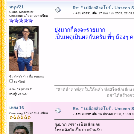
หนุน'21
Re: " เปลือยสิงคโปร์ - Unseen 
Global Moderator
«
ตอบ #5991 เมื่อ:
17 กันยายน 2557, 22:09:
Cmadong อภิมหาอมตะเซียน
ยุ่งมากก็คงจะรวยมาก
เป็นเหตุเป็นผลกันครับ พี่่ๆ น้องๆ คร
ซีมะโด่ง'จุฬาฯ ที่มาของผม
ออฟไลน์
“สิ่งที่ล้ำค่าที่สุดในใต้หล้า ทั้งมิใช่ชื
คณะ: "ครุศาสตร์"
กระทู้: 26,927
อย่าได้สร้างคว
เหยง 16
Re: " เปลือยสิงคโปร์ - Unseen 
Cmadong อภิมหาอมตะเซียน
«
ตอบ #5992 เมื่อ:
26 มีนาคม 2558, 10:59:0
ยุ่งมาก เพราะเน็ตเสียบ่อย
โทรแจ้งกันเป็นประจำครับ