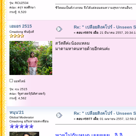
รุ่น: RCU2534
คณะ: ครุฯ พลศึกษา
ชีวิตผมเป็นดั่งวงกลม จึงได้แต่ดอมดมความสุขจากคนอื่นๆ
กระทู้: 6,520
เอมอร 2515
Re: " เปลือยสิงคโปร์ - Unseen 
Cmadong พันธุ์แท้
«
ตอบ #5976 เมื่อ:
21 มีนาคม 2557, 20:34:1
สวัสดีค่ะน้องแหลม
มาตามหาคนหายด้วยอีกคนค่ะ
ออฟไลน์
รุ่น: rcu 2515
คณะ: รัฐศาสตร์(นิติศาสตร์)
กระทู้: 4,562
หนุน'21
Re: " เปลือยสิงคโปร์ - Unseen 
Global Moderator
«
ตอบ #5977 เมื่อ:
01 เมษายน 2557, 12:59:2
Cmadong อภิมหาอมตะเซียน
หายไปกันหมด เยยยยย...อิ อิ