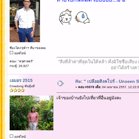
ซีมะโด่ง'จุฬาฯ ที่มาของผม
ออฟไลน์
“สิ่งที่ล้ำค่าที่สุดในใต้หล้า ทั้งมิใช่ชื
คณะ: "ครุศาสตร์"
กระทู้: 26,927
อย่าได้สร้างคว
เอมอร 2515
Re: " เปลือยสิงคโปร์ - Unseen 
Cmadong พันธุ์แท้
«
ตอบ #5978 เมื่อ:
04 เมษายน 2557, 12:22:0
เจ้าของบ้านยังไปเที่ยวที่อื่นอยู่มังคะ
ออฟไลน์