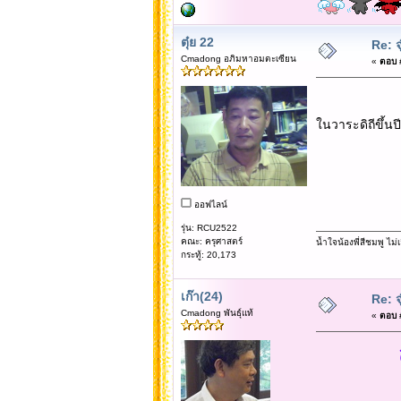
ตุ๋ย 22
Re: จ
Cmadong อภิมหาอมตะเซียน
«
ตอบ #
ในวาระดิถีขึ้น
ออฟไลน์
รุ่น: RCU2522
คณะ: ครุศาสตร์
น้ำใจน้องพี่สีชมพู ไ
กระทู้: 20,173
เก๊า(24)
Re: จ
Cmadong พันธุ์แท้
«
ตอบ #