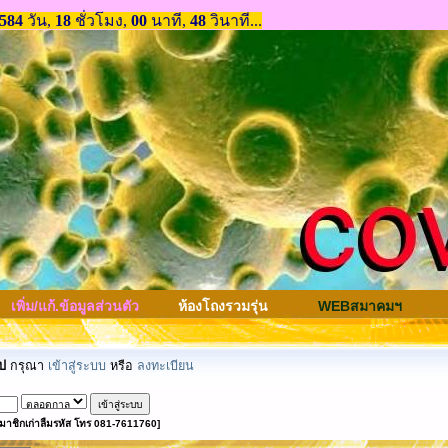
เพิ่ม/แก้.ข้อมูลส่วนตัว
ห้องโถงรวมรุ่น
WEBสมาคมฯ
ป
กรุณา
เข้าสู่ระบบ
หรือ
ลงทะเบียน
มาชิกเก่าลืมรหัส โทร 081-7611760]