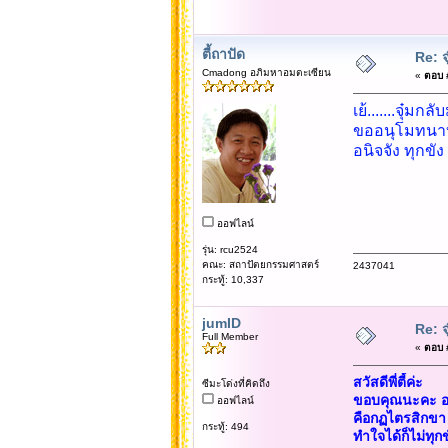
ตี้ถาปัด
Re: จ
Cmadong อภิมหาอมตะเซียน
«
ตอบ #
เย้.......จุ๋มกล
ขออนุโมทนาบ
อนิจจัง ทุกขั
ออฟไลน์
รุ่น: rcu2524
คณะ: สถาปัตยกรรมศาสตร์
2437041
กระทู้: 10,337
jumID
Re: จ
Full Member
«
ตอบ #
สวัสดีพี่ตี้ค่ะ
ซีมะโด่งที่คิดถึง
ขอบคุณนะคะ อนิ
ออฟไลน์
คือกฏไตรสิกข
กระทู้: 494
ทำใจได้ก็ไม่ทุกข