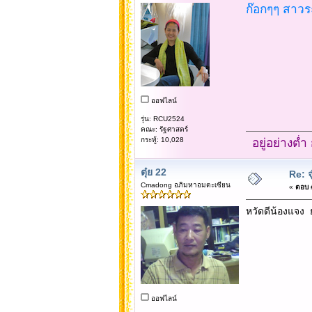
ก๊อกๆๆ สาวระ
ออฟไลน์
รุ่น: RCU2524
คณะ: รัฐศาสตร์
กระทู้: 10,028
อยู่อย่างต่
ตุ๋ย 22
Re: จ
Cmadong อภิมหาอมตะเซียน
«
ตอบ #
หวัดดีน้องแจง 
ออฟไลน์