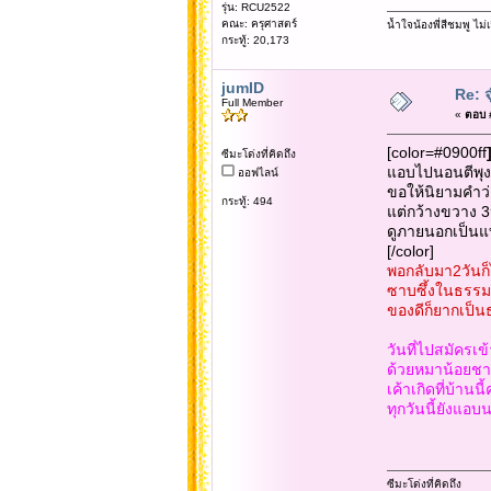
รุ่น: RCU2522
คณะ: ครุศาสตร์
น้ำใจน้องพี่สีชมพู ไ
กระทู้: 20,173
jumID
Re: จ
Full Member
«
ตอบ #
[color=#0900ff
ซีมะโด่งที่คิดถึง
แอบไปนอนตีพุงอย
ออฟไลน์
ขอให้นิยามคำว
กระทู้: 494
แต่กว้างขวาง 3ห
ดูภายนอกเป็นแท
[/color]
พอกลับมา2วันก
ซาบซึ้งในธรรมร
ของดีก็ยากเป็
วันที่ไปสมัครเข
ด้วยหมาน้อยชาว
เค้าเกิดที่บ้านนี
ทุกวันนี้ยังแอบน
ซีมะโด่งที่คิดถึง