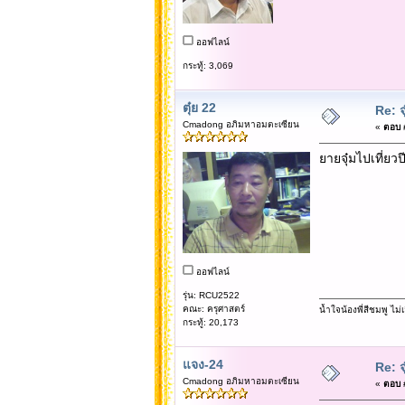
ออฟไลน์
กระทู้: 3,069
ตุ๋ย 22
Re: จ
Cmadong อภิมหาอมตะเซียน
«
ตอบ #
ยายจุ๋มไปเที่ยว
ออฟไลน์
รุ่น: RCU2522
คณะ: ครุศาสตร์
น้ำใจน้องพี่สีชมพู ไ
กระทู้: 20,173
แจง-24
Re: จ
Cmadong อภิมหาอมตะเซียน
«
ตอบ #