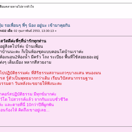
ม่เสื่อมคลายหายไปจากหัวใจ
ุ๋ม รอเพื่อนๆ พี่ๆ น้อง อยู่นะ เข้ามาคุยกัน
432 เมื่อ:
02 กุมภาพันธ์ 2553, 13:30:13 »
]สวัสดีค่ะพี่ๆที่น่ารักทุกท่าน
ู่สิงคโปร์ค่ะ บ้านเพื่อน
่าบ้านนะคะ ก็เป็นห้องชุดแบบคอนโดบ้านเราค่ะ
้องนอน2ห้องน้ำ มีครัว โถง ระเบียง พื้นที่ใช้สอยเยอะอยู่
่งๆ เต็มเมือง หลากสีสวยงาม
็ไปปฏิบัติธรรมค่ะ ที่สิริธรรมสถานแถวๆบางแสน หนองมน
ส รู้ตัวเป็นพุทธมากกว่าเดิม เรียนวิปัสสนากรรมฐาน
นธรรมดา วันหลังจะขยายให้ฟังนะคะ
้าคอร์สปฏิบัติธรรม มีทุกข์มากค่ะ
์โด ไปสวรรค์แล้ว จากกันแบบชั่วชีวิต
้ค่ะ และตายที่นี่ 10กว่าปีที่ผูกพัน
อนร้องไห้ คิดถึงเขาอยู่เลย...