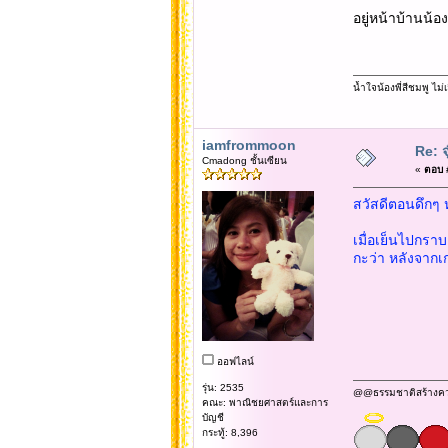
อยู่หน้าบ้านน้อ
น้ำใจน้องพี่สีชมพู ไ
iamfrommoon
Re: จ
Cmadong ชั้นเซียน
«
ตอบ #
สวัสดีตอนดึกๆ 
เมื่อเย็นไปกราบ
กะว่า หลังจากเก
ออฟไลน์
รุ่น: 2535
@@ธรรมชาติสร้างความข
คณะ: พาณิชยศาสตร์และการ
บัญชี
กระทู้: 8,396