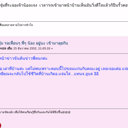
งจุ๋มที่ระยองจ้าน้องแจง เวลารถเข้ามาหน้าบ้านเห็นมันวิ่งดีใจแล้วก้ปีนรั้วค
ม่เสื่อมคลายหายไปจากหัวใจ
ุ๋ม รอเพื่อนๆ พี่ๆ น้อง อยู่นะ เข้ามาคุยกัน
426 เมื่อ:
25 ธันวาคม 2552, 21:05:33 »
หน้าข่าวข้นค้นข่าวพี่หนกค่ะ
อ.เผ่าที่บ้านค่ะ แต่ไม่พบเพราะตอนนี้ไปขอนแก่นกับคณะอยู่ เลยเจอแต่อ.แจ่ม
ษียณจะกลับไปใช้ชีวิตที่บ้านเกิดอ.แจ่มใส...แทนจ.อุบล อิอิ
ัดแย้ง เพื่อให้คนเรียนรู้ซึ่งกันและกันได้ดียิ่งขึ้น@@@