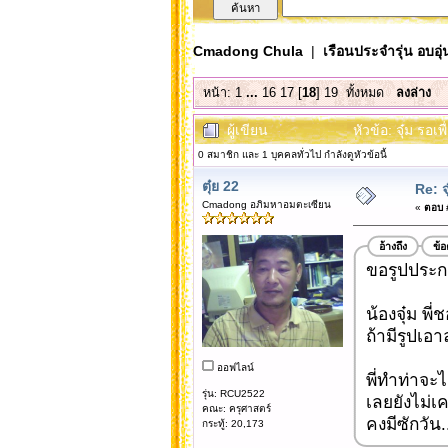
Cmadong Chula
|
เรือนประจำรุ่น อบอุ่
หน้า:
1
...
16
17
[
18
]
19
ทั้งหมด
ลงล่าง
ผู้เขียน
หัวข้อ: จุ๋ม รอเ
0 สมาชิก และ 1 บุคคลทั่วไป กำลังดูหัวข้อนี้
ตุ๋ย 22
Re: จ
Cmadong อภิมหาอมตะเซียน
«
ตอบ #
อ้างถึง
ข้
ขอรูปประกอบ
น้องจุ๋ม พี
ถ้ามีรูปเอ
ออฟไลน์
พี่ทำท่าจะไ
รุ่น: RCU2522
เลยยังไม่เ
คณะ: ครุศาสตร์
คงมีซักวัน.
กระทู้: 20,173