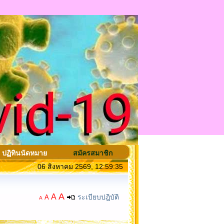
ปฏิทินนัดหมาย
สมัครสมาชิก
06 สิงหาคม 2569, 12:59:35
A
A
ระเบียบปฎิบัติ
A
A