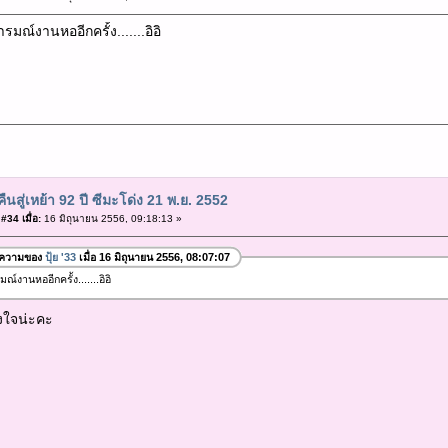
ารมณ์งานหออีกครั้ง.......อิอิ
ืนสู่เหย้า 92 ปี ซีมะโด่ง 21 พ.ย. 2552
#34 เมื่อ:
16 มิถุนายน 2556, 09:18:13 »
อความของ
ปุ้ย '33
เมื่อ 16 มิถุนายน 2556, 08:07:07
ณ์งานหออีกครั้ง.......อิอิ
ังใจน่ะคะ