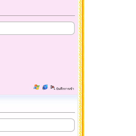
บันทึกการเข้า