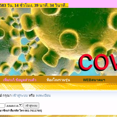
เพิ่ม/แก้.ข้อมูลส่วนตัว
ห้องโถงรวมรุ่น
WEBสมาคมฯ
ป
กรุณา
เข้าสู่ระบบ
หรือ
ลงทะเบียน
มาชิกเก่าลืมรหัส โทร 081-7611760]