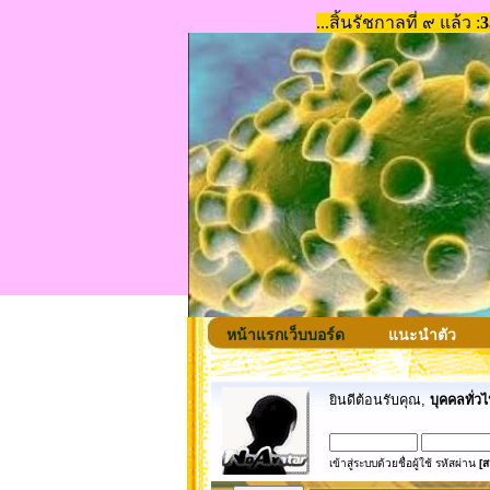
หน้าแรกเว็บบอร์ด
แนะนำตัว
ยินดีต้อนรับคุณ,
บุคคลทั่วไ
เข้าสู่ระบบด้วยชื่อผู้ใช้ รหัสผ่าน
[ส