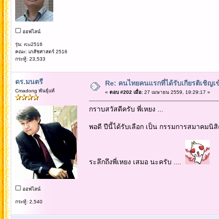
ออฟไลน์
รุ่น: rcu2516
คณะ: เภสัชศาสตร์ 2516
กระทู้: 23,533
ดร.มนตรี
Re: คนไทยคนแรกที่ได้รับเกียรติเชิ
Cmadong พันธุ์แท้
«
ตอบ #202 เมื่อ:
27 เมษายน 2559, 19:29:17 »
กราบสวัสดีครับ พี่เหยง ...
พอดี ปีนี้ได้รับเลือก เป็น กรรมการสมาคมนิ
ระลึกถึงพี่เหยง เสมอ นะครับ ....
ออฟไลน์
กระทู้: 2,540