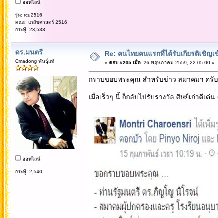
ออฟไลน์
รุ่น: rcu2516
คณะ: เภสัชศาสตร์ 2516
กระทู้: 23,533
ดร.มนตรี
Re: คนไทยคนแรกที่ได้รับเกียรติเชิ
Cmadong พันธุ์แท้
«
ตอบ #205 เมื่อ:
26 พฤษภาคม 2559, 22:05:00 »
กราบขอบพระคุณ สำหรับข่าว สมาคมฯ ครับพี
เมื่อเร็วๆ นี้ ก็กลับไปรับรางวัล ศิษย์เก่าดีเด
ออฟไลน์
กระทู้: 2,540