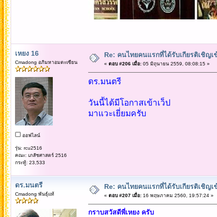
เหยง 16
Re: คนไทยคนแรกที่ได้รับเกียรติเชิ
Cmadong อภิมหาอมตะเซียน
«
ตอบ #206 เมื่อ:
05 มิถุนายน 2559, 08:08:15 »
ดร.มนตรี
วันนี้ได้มีโอกาสเข้าเว็ป
มาแวะเยี่ยมครับ
ออฟไลน์
รุ่น: rcu2516
คณะ: เภสัชศาสตร์ 2516
กระทู้: 23,533
ดร.มนตรี
Re: คนไทยคนแรกที่ได้รับเกียรติเชิ
Cmadong พันธุ์แท้
«
ตอบ #207 เมื่อ:
16 พฤษภาคม 2560, 19:57:24 »
กราบสวัสดีพี่เหยง ครับ