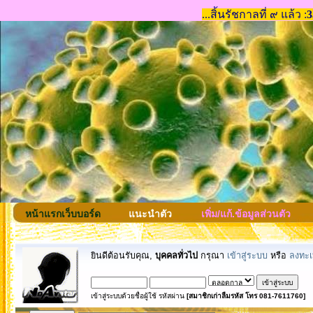
หน้าแรกเว็บบอร์ด
แนะนำตัว
เพิ่ม/แก้.ข้อมูลส่วนตัว
ยินดีต้อนรับคุณ,
บุคคลทั่วไป
กรุณา
เข้าสู่ระบบ
หรือ
ลงทะเ
เข้าสู่ระบบด้วยชื่อผู้ใช้ รหัสผ่าน
[สมาชิกเก่าลืมรหัส โทร 081-7611760]