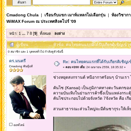
Cmadong Chula
|
เรือนรับแขก เมาท์แหลกไม่เลือกรุ่น
|
ห้องวิชากา
WiMAX Forum ณ ประเทศสิงคโปร์ '09
หน้า:
1
...
7
8
[
9
]
ทั้งหมด
ลงล่าง
ผู้เขียน
หัวข้อ: คนไทยคนแรกที่ได้รับเกียรติเชิญเ
0 สมาชิก และ 1 บุคคลทั่วไป กำลังดูหัวข้อนี้
ดร.มนตรี
Re: คนไทยคนแรกที่ได้รับเกียรติเชิ
Cmadong พันธุ์แท้
«
ตอบ #200 เมื่อ:
24 เมษายน 2559, 18:35:32 »
ช่วงหยุดสงกรานต์ หนีอากาศร้อนๆ บ้านเรา 
คันไซ (Kansai) เป็นภูมิภาคทางตะวันตกของญี่ป
ความบันเทิงในย่านการค้าซึ่งเป็นแหล่งกระตุ้
คันไซประกอบไปด้วยจังหวัด 7จังหวัด คือ เ
สวนสาธารณะส่วนใหญ่จะมีต้นซากุระให้เห็น
ออฟไลน์