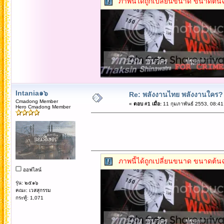
ภาพนี้ได้ถูกเปลี่ยนขนาด ขนาดต้นฉ
Intania๑๖
Re: พลังงานไทย พลังงานใคร?
Cmadong Member
«
ตอบ #1 เมื่อ:
11 กุมภาพันธ์ 2553, 08:41
Hero Cmadong Member
ภาพนี้ได้ถูกเปลี่ยนขนาด ขนาดต้นฉ
ออฟไลน์
รุ่น: ๒๕๑๖
คณะ: เวสสุกรรม
กระทู้: 1,071