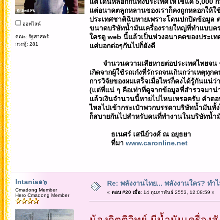
แต่โดนหลอกกันทั้งประเทศให้ใช้แค่ 5,000 กม.
แต่อนาคตลูกหลานของเราก็คงถูกหลอกให้ใช้แค่
ประเทศชาติฉิบหายเพราะโดนปกปิดข้อมูล ต่
ออฟไลน์
ขนาดบริษัทน้ำมันเครื่องรายใหญ่ที่ทำแบบครบ
ใครดู web นี้แล้วเป็นห่วงอนาคตของประเทศ ก
คณะ: รัฐศาสตร์
กระทู้: 281
แค่บอกต่อๆกันไปก็ยังดี
จำนวนความเสียหายต่อประเทศไทยจน ๆ นี่
เกิดจากผู้ใช้รถเก๋งที่รักรถจนเกินกว่าเหตุทุ
การวิจัยของผมเสร็จเมื่อไหร่ก็คงได้รู้กันแน่ว
(แต่ที่แน่ ๆ คือเท่าที่ดูจากข้อมูลที่สำรวจมา
แล้วเงินจำนวนนี้หายไปไหนเหรอครับ คำตอบ
ไหลไปเข้ากระเป๋าพวกบรรดาบริษัทน้ำมันทั
ก็สบายกันไปสำหรับคนที่ทำงานในบริษัทน้ำม
ธเนศร์ เสนีย์วงศ์ ณ อยุธยา
ที่มา
www.caronline.net
Intania๑๖
Re: พลังงานไทย... พลังงานใคร? ทำไม
Cmadong Member
«
ตอบ #20 เมื่อ:
14 กุมภาพันธ์ 2553, 12:08:59 »
Hero Cmadong Member
น้องกิตติวิทย์ มีน้ำมันเครื่อ