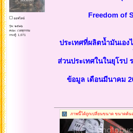
Freedom of S
ออฟไลน์
รุ่น: ๒๕๑๖
คณะ: เวสสุกรรม
กระทู้: 1,071
ประเทศที่ผลิตน้ำมันเองได
ส่วนประเทศในในยุโรป 
ข้อมูล เดือนมีนาคม
ภาพนี้ได้ถูกเปลี่ยนขนาด ขนาดต้นฉ