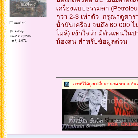
เครื่องแบบธรรมดา (Petrole
กว่า 2-3 เท่าตัว กรุณาดูตารา
น้ำมันเครื่อง จนถึง 60,000 ไ
ออฟไลน์
รุ่น: ๒๕๑๖
ไมล์) เข้าใจว่า มีตัวแทนใ
คณะ: เวสสุกรรม
น้องสน สำหรับข้อมูลด่วน
กระทู้: 1,071
ภาพนี้ได้ถูกเปลี่ยนขนาด ขนาดต้นฉ