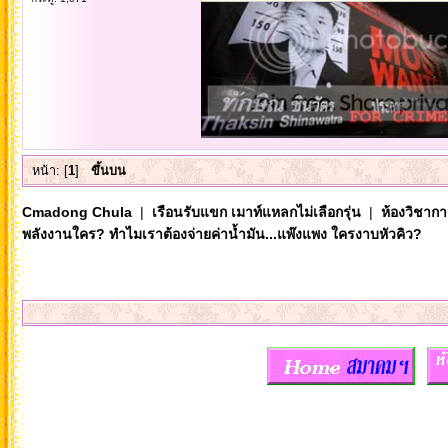
หน้า: [
1
]
ขึ้นบน
Cmadong Chula
|
เรือนรับแขก เมาท์แหลกไม่เลือกรุ่น
|
ห้องวิชากา
พลังงานใคร? ทำไมเราต้องจ่ายค่าน้ำมัน...แพ๊งแพง ใครงาบหัวคิว?