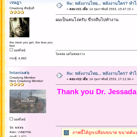
เจษฎา
Re: พลังงานไทย... พลังงานใคร? ทำไม
Cmadong พันธุ์แท้
«
ตอบ #21 เมื่อ:
14 กุมภาพันธ์ 2553, 15:47:15 »
ผมเป็นคนโง่ครับ ขี่รถถีบไปทำงาน
the more you get ,the less you
feel
ออฟไลน์
ไม่หล่อ แต่ไม่ค่อยว่าง
กระทู้: 4,682
Intania๑๖
Re: พลังงานไทย... พลังงานใคร? ทำไม
Cmadong Member
«
ตอบ #22 เมื่อ:
14 กุมภาพันธ์ 2553, 17:11:34 »
Hero Cmadong Member
Thank you Dr. Jessada
ออฟไลน์
รุ่น: ๒๕๑๖
ภาพนี้ได้ถูกเปลี่ยนขนาด ขนาดต้นฉ
คณะ: เวสสุกรรม
กระทู้: 1,071