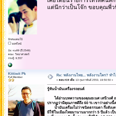
เคยได้ยินรายการโทรทัศน์สัก่
แต่นึกว่าเป็นโจ๊ก ขอบคุณพี่
บักสนแคมโบ้
ออฟไลน์
รุ่น: rcu89 (ปี 2549)
คณะ: วิทยาศาสตร์
กระทู้: 9,557
Kittiwit Pk
Re: พลังงานไทย... พลังงานใคร? ทำไม
Full Member
«
ตอบ #19 เมื่อ:
13 กุมภาพันธ์ 2553, 19:50:50 »
รู้ทันน้ำมันเครื่องรถยนต์
ได้อ่านบทความของคุณธเนศ เสนีวงศ์ ณ อยุธ
ปรากฏว่ามีคุณภาพดีถึง 60 % เขาว่าอย่างนี้ค
น้ำมันเครื่องไม่ว่าชนิดธรรมดา กึ่งสังเครา
มีใช้ในเมืองไทยมานานมากกว่า 5 ปีแล้ว เป็นน