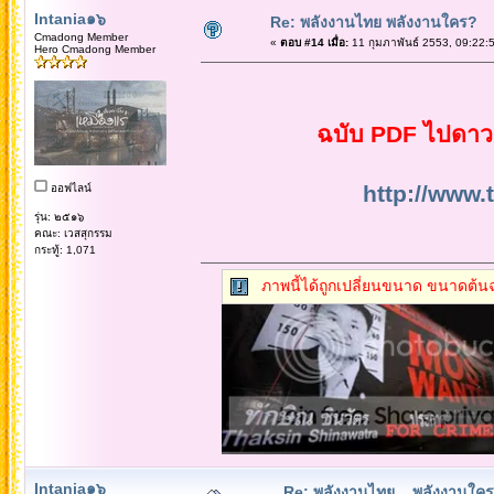
Intania๑๖
Re: พลังงานไทย พลังงานใคร?
Cmadong Member
«
ตอบ #14 เมื่อ:
11 กุมภาพันธ์ 2553, 09:22:
Hero Cmadong Member
ฉบับ PDF ไปดาวน์
http://www.
ออฟไลน์
รุ่น: ๒๕๑๖
คณะ: เวสสุกรรม
กระทู้: 1,071
ภาพนี้ได้ถูกเปลี่ยนขนาด ขนาดต้นฉ
Intania๑๖
Re: พลังงานไทย... พลังงานใค