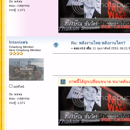
รุ่น: ๒๕๑๖
คณะ: เวสสุกรรม
กระทู้: 1,071
Intania๑๖
Re: พลังงานไทย พลังงานใคร?
Cmadong Member
«
ตอบ #13 เมื่อ:
11 กุมภาพันธ์ 2553, 09:21:
Hero Cmadong Member
ภาพนี้ได้ถูกเปลี่ยนขนาด ขนาดต้นฉ
ออฟไลน์
รุ่น: ๒๕๑๖
คณะ: เวสสุกรรม
กระทู้: 1,071