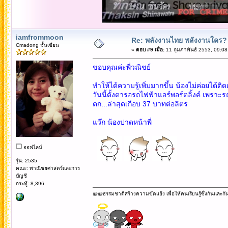
iamfrommoon
Re: พลังงานไทย พลังงานใคร?
Cmadong ชั้นเซียน
«
ตอบ #9 เมื่อ:
11 กุมภาพันธ์ 2553, 09:08
ขอบคุณค่ะพี่วณิชย์
ทำให้ได้ความรู้เพิ่มมากขึ้น น้องไม่ค่อยได้ต
วันนี้ตั้งตารอรถไฟฟ้าแอร์พอร์ตลิ้งค์ เพราะรถ
ตก...ล่าสุดเกือบ 37 บาทต่อลิตร
แว๊ก น้องปาดหน้าพี่
ออฟไลน์
รุ่น: 2535
คณะ: พาณิชยศาสตร์และการ
บัญชี
กระทู้: 8,396
@@ธรรมชาติสร้างความขัดแย้ง เพื่อให้คนเรียนรู้ซึ่งกันและกั