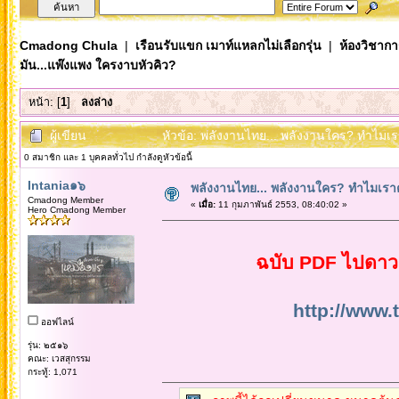
Cmadong Chula
|
เรือนรับแขก เมาท์แหลกไม่เลือกรุ่น
|
ห้องวิชากา
มัน...แพ๊งแพง ใครงาบหัวคิว?
หน้า: [
1
]
ลงล่าง
ผู้เขียน
หัวข้อ: พลังงานไทย... พลังงานใคร? ทำไมเรา
0 สมาชิก และ 1 บุคคลทั่วไป กำลังดูหัวข้อนี้
Intania๑๖
พลังงานไทย... พลังงานใคร? ทำไมเราต้
Cmadong Member
«
เมื่อ:
11 กุมภาพันธ์ 2553, 08:40:02 »
Hero Cmadong Member
ฉบับ PDF ไปดาวน์
http://www.
ออฟไลน์
รุ่น: ๒๕๑๖
คณะ: เวสสุกรรม
กระทู้: 1,071