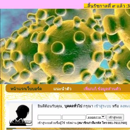
หน้าแรกเว็บบอร์ด
แนะนำตัว
เพิ่ม/แก้.ข้อมูลส่วนตัว
ยินดีต้อนรับคุณ,
บุคคลทั่วไป
กรุณา
เข้าสู่ระบบ
หรือ
ลงทะเ
เข้าสู่ระบบด้วยชื่อผู้ใช้ รหัสผ่าน
[สมาชิกเก่าลืมรหัส โทร 081-7611760]