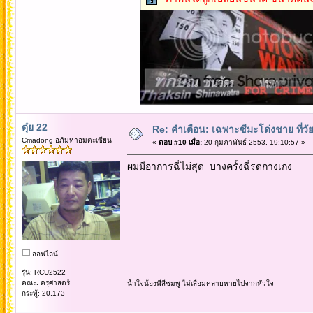
ตุ๋ย 22
Re: คำเตือน: เฉพาะซีมะโด่งชาย ที่วัย
Cmadong อภิมหาอมตะเซียน
«
ตอบ #10 เมื่อ:
20 กุมภาพันธ์ 2553, 19:10:57 »
ผมมีอาการฉี่ไม่สุด บางครั้งฉี่รดกางเกง
ออฟไลน์
รุ่น: RCU2522
คณะ: ครุศาสตร์
น้ำใจน้องพี่สีชมพู ไม่เสื่อมคลายหายไปจากหัวใจ
กระทู้: 20,173