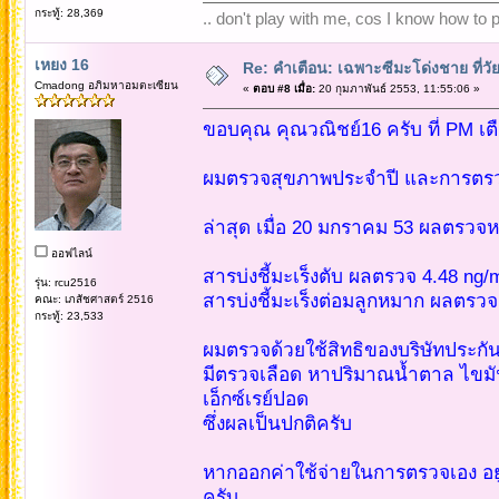
กระทู้: 28,369
.. don't play with me, cos I know how to pl
เหยง 16
Re: คำเตือน: เฉพาะซีมะโด่งชาย ที่วัย
Cmadong อภิมหาอมตะเซียน
«
ตอบ #8 เมื่อ:
20 กุมภาพันธ์ 2553, 11:55:06 »
ขอบคุณ คุณวณิชย์16 ครับ ที่ PM เตือ
ผมตรวจสุขภาพประจำปี และการตรว
ล่าสุด เมื่อ 20 มกราคม 53 ผลตรวจหา
ออฟไลน์
สารบ่งชี้มะเร็งตับ ผลตรวจ 4.48 ng
รุ่น: rcu2516
สารบ่งชี้มะเร็งต่อมลูกหมาก ผลตรวจ
คณะ: เภสัชศาสตร์ 2516
กระทู้: 23,533
ผมตรวจด้วยใช้สิทธิของบริษัทประกัน
มีตรวจเลือด หาปริมาณน้ำตาล ไขมัน
เอ็กซ์เรย์ปอด
ซึ่งผลเป็นปกติครับ
หากออกค่าใช้จ่ายในการตรวจเอง อยู่
ครับ