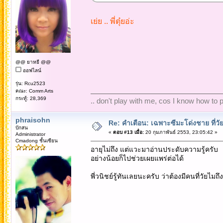
เย่ย .. พี่ตุ๋ยอ่ะ
@@ ยาหยี @@
ออฟไลน์
รุ่น: Rcu2523
คณะ: Comm Arts
กระทู้: 28,369
.. don't play with me, cos I know how to pl
phraisohn
Re: คำเตือน: เฉพาะซีมะโด่งชาย ที่วัย
บักสน
«
ตอบ #13 เมื่อ:
20 กุมภาพันธ์ 2553, 23:05:42 »
Administrator
Cmadong ชั้นเซียน
อายุไม่ถึง แต่แวะมาอ่านประดับความรู้ครับ
อย่างน้อยก็ไปช่วยเผยแพร่ต่อได้
พี่วนิชย์รู้ทันเลยนะครับ ว่าต้องมีคนที่วัยไมถ