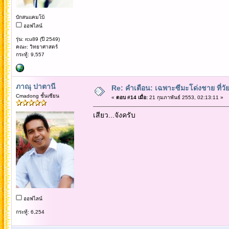
บักสนแคมโบ้
ออฟไลน์
รุ่น: rcu89 (ปี 2549)
คณะ: วิทยาศาสตร์
กระทู้: 9,557
ภาณุ ปาตานี
Re: คำเตือน: เฉพาะซีมะโด่งชาย ที่วัย
Cmadong ชั้นเซียน
«
ตอบ #14 เมื่อ:
21 กุมภาพันธ์ 2553, 02:13:11 »
เสียว...จังครับ
ออฟไลน์
กระทู้: 6,254