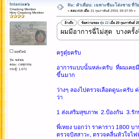
Intania๑๖
Re: คำเตือน: เฉพาะซีมะโด่งชาย ที่วัย
Cmadong Member
«
ตอบ #15 เมื่อ:
21 กุมภาพันธ์ 2553, 05:37:55 »
Hero Cmadong Member
อ้างถึง
ข้อความของ
ตุ๋ย 22
เมื่อ 20 กุมภาพันธ์ 
ผมมีอาการฉี่ไม่สุด บางครั้ง
ครูตุ๋ยครับ
ออฟไลน์
รุ่น: ๒๕๑๖
คณะ: เวสสุกรรม
อาการแบบนั้นหล่ะครับ ที่ผมเคยม
กระทู้: 1,071
ขึ้นมาก
ว่างๆ ลองไปตรวจเลือดดูนะครับ ค่า
ว่า
1 ส่งเสริมสุขภาพ 2.ป้องกัน 3.รั
พี่เหยง บอกว่า ราคาราว 1800 บา
ตรวจปัสสาวะ, ตรวจคลื่นหัวใจไฟฟ