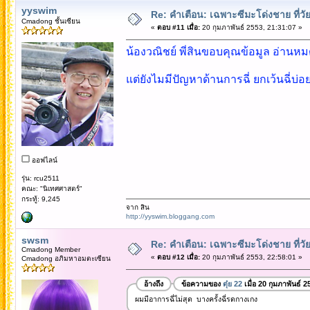
yyswim
Re: คำเตือน: เฉพาะซีมะโด่งชาย ที่วัย
Cmadong ชั้นเซียน
«
ตอบ #11 เมื่อ:
20 กุมภาพันธ์ 2553, 21:31:07 »
น้องวณิชย์ พี่สินขอบคุณข้อมูล อ่านหม
แต่ยังไมมีปัญหาด้านการฉี่ ยกเว้นฉี่บ่อ
ออฟไลน์
รุ่น: rcu2511
คณะ: "นิเทศศาสตร์"
กระทู้: 9,245
จาก สิน
http://yyswim.bloggang.com
swsm
Re: คำเตือน: เฉพาะซีมะโด่งชาย ที่วัย
Cmadong Member
«
ตอบ #12 เมื่อ:
20 กุมภาพันธ์ 2553, 22:58:01 »
Cmadong อภิมหาอมตะเซียน
อ้างถึง
ข้อความของ
ตุ๋ย 22
เมื่อ 20 กุมภาพันธ์ 
ผมมีอาการฉี่ไม่สุด บางครั้งฉี่รดกางเกง