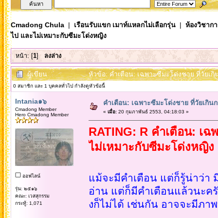
Cmadong Chula
|
เรือนรับแขก เมาท์แหลกไม่เลือกรุ่น
|
ห้องวิชากา
ไป และไม่เหมาะกับซีมะโด่งหญิง
หน้า: [
1
]
ลงล่าง
ผู้เขียน
หัวข้อ: คำเตือน: เฉพาะซีมะโด่งชาย ที่วัยเก
0 สมาชิก และ 1 บุคคลทั่วไป กำลังดูหัวข้อนี้
Intania๑๖
คำเตือน: เฉพาะซีมะโด่งชาย ที่วัยเกินก
Cmadong Member
«
เมื่อ:
20 กุมภาพันธ์ 2553, 04:18:03 »
Hero Cmadong Member
RATING: R คำเตือน: เฉพาะ
ไม่เหมาะกับซีมะโด่งหญิง 
แม้จะมีคำเตือน แต่ก็รู้น่าว่า
ออฟไลน์
อ่าน แต่ก็มีคำเตือนแล้วนะคร
รุ่น: ๒๕๑๖
คณะ: เวสสุกรรม
งก็ไม่ได้ เช่นกัน อาจจะมีภาพ
กระทู้: 1,071