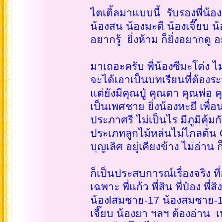
ไตเติ้ลมาแบบนี้ รับรองพี่น้อง
น้องสน น้องมะดี น้องเจี๊ยบ น
อยากรู้ ยิ่งห้าม ก็ยิ่งอยากด
มาเถอะครับ พี่น้องซีมะโด่ง ไม
จะได้เอาเป็นบทเรียนที่ต้องร
แต่ยังมีคุณปู่ คุณตา คุณพ่อ ค
เป็นเพศชาย ยิ่งน้องหะยี เพื่อนเ
ประภาศรี ไม่เป็นไร มีภูมิคุ้
ประเภทลูกไม้หล่นไม่ไกลต้น C
บุญเลิศ อยู่เคียงข้าง ไม่อ่าน ก็
ก็เป็นประสบการณ์เรื่องจริง 
เฉพาะ พี่แก้ว พี่สิน พี่ป๋อง พี่ส
น้องlสมชาย-17 น้องสมชาย-18 ค
เจี๊ยบ น้องยา ฯลฯ ต้องอ่าน เ