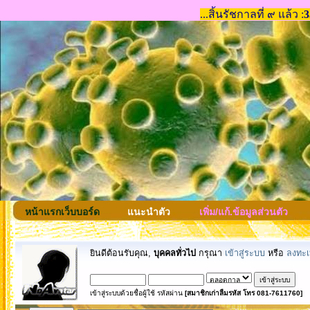
หน้าแรกเว็บบอร์ด
แนะนำตัว
เพิ่ม/แก้.ข้อมูลส่วนตัว
ยินดีต้อนรับคุณ,
บุคคลทั่วไป
กรุณา
เข้าสู่ระบบ
หรือ
ลงทะเ
เข้าสู่ระบบด้วยชื่อผู้ใช้ รหัสผ่าน
[สมาชิกเก่าลืมรหัส โทร 081-7611760]