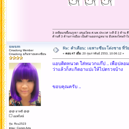
3 เหลี่ยมเขยื้้อนภูเขา เสนอโดย ศ.นพ.ประเวศ วะสี มี 3 ด้าน คื
ด้านที่ 3 ด้านการเมือง เป็นด้านออกกฏหมาย มีบทลงโทษถ้าไม่ป
swsm
Re: คำเตือน: เฉพาะซีมะโด่งชาย ที่วัย
Cmadong Member
«
ตอบ #7 เมื่อ:
20 กุมภาพันธ์ 2553, 10:06:12 »
Cmadong อภิมหาอมตะเซียน
แอบติดหนวด ใส่หมวกแก๊ป .. เพื่อปลอม
ว่าแล้วก็สะกิดอาแปะให้ไปตรวจบ้าง
ขอบคุณครับ ..
@@ ยาหยี @@
ออฟไลน์
รุ่น: Rcu2523
คณะ: Comm Arts