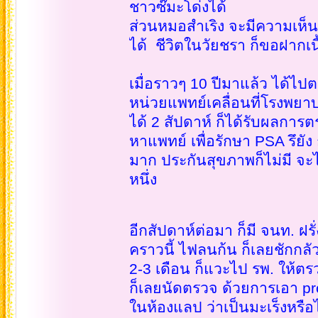
ชาวซ๊มะโด่งได้
ส่วนหมอสำเริง จะมีความเห็นเ
ได้ ชีวิตในวัยชรา ก็ขอฝากเนื
เมื่อราวๆ 10 ปีมาแล้ว ได้ไ
หน่วยแพทย์เคลื่อนที่โรงพย
ได้ 2 สัปดาห์ ก็ได้รับผลการ
หาแพทย์ เพื่อรักษา PSA รึยั
มาก ประกันสุขภาพก็ไม่มี จะไป
หนึ่ง
อีกสัปดาห์ต่อมา ก็มี จนท. ฝร
คราวนี้ ไฟลนก้น ก็เลยชักกลั
2-3 เดือน ก็แวะไป รพ. ให้ต
ก็เลยนัดตรวจ ด้วยการเอา pro
ในห้องแลป ว่าเป็นมะเร็งหรือ