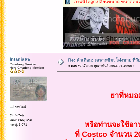
ภาพนี้ได้ถูกเปลี่ยนขนาด ขนาดต้นฉ
Intania๑๖
Re: คำเตือน: เฉพาะซีมะโด่งชาย ที่วัย
Cmadong Member
«
ตอบ #2 เมื่อ:
20 กุมภาพันธ์ 2553, 04:49:58 »
Hero Cmadong Member
ยาที่หมอ
ออฟไลน์
รุ่น: ๒๕๑๖
คณะ: เวสสุกรรม
หรือท่านจะใช้อา
กระทู้: 1,071
ที่ Costco จำนวน 2