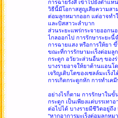
การฉายรังสี เข้าไปยังตำแหน่ง
วิธีนี้มีโอกาสสูญเสียความส
ต่อมลูกหมากออก แต่อาจทำให
และปัสสาวะลำบาก
ส่วนระยะแพร่กระจายออกนอกต่
ไกลออกไป การรักษาระยะนี้จำเ
การฉายแสง หรือการให้ยา ขึ้
ขณะที่การรักษามะเร็งต่อมล
กระดูก อวัยวะส่วนอื่นๆ ของร
บางรายอาจให้ยาต้านแอนโดรเจน
เจริญเติบโตของเซลล์มะเร็ง
การเกิดกระดูกหัก การทำเคมี
อย่างไรก็ตาม การรักษาในขั้น
กระดูก เป็นเพียงแต่บรรเทาอา
ต่อไปได้ บางรายมีชีวิตอยู่ถึง
"หากอาการมะเร็งต่อมลูกหมาก