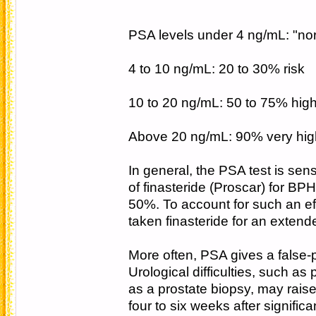
PSA levels under 4 ng/mL: "no
4 to 10 ng/mL: 20 to 30% risk
10 to 20 ng/mL: 50 to 75% high
Above 20 ng/mL: 90% very high
In general, the PSA test is sen
of finasteride (Proscar) for BP
50%. To account for such an ef
taken finasteride for an extend
More often, PSA gives a false-p
Urological difficulties, such as
as a prostate biopsy, may rais
four to six weeks after signific