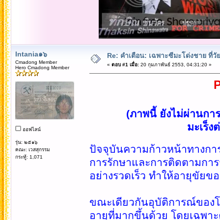
Intania๑๖
Re: คำเตือน: เฉพาะซีมะโด่งชาย ที่วัย
Cmadong Member
«
ตอบ #1 เมื่อ:
20 กุมภาพันธ์ 2553, 04:31:20 »
Hero Cmadong Member
P
(ภาพนี้ ยังไม่ผ่านก
มะเร็ง
ออฟไลน์
รุ่น: ๒๕๑๖
ปัจจุบันความก้าวหน้าทางการ
คณะ: เวสสุกรรม
กระทู้: 1,071
การรักษาและการติดตามการรั
อย่างรวดเร็ว ทำให้อายุขัยข
ขณะเดียวกันอุบัติการณ์ของโร
อายุที่มากขึ้นด้วย โดยเฉพา