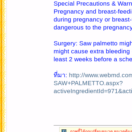
Special Precautions & Warn
Pregnancy and breast-feed
during pregnancy or breast-f
dangerous to the pregnancy.
Surgery: Saw palmetto might
might cause extra bleeding 
least 2 weeks before a sche
ที่มา:
http://www.webmd.com
SAW+PALMETTO.aspx?
activeIngredientId=971&
ภาพนี้ได้ถูกเปลี่ยนขนาด ขนาดต้นฉ