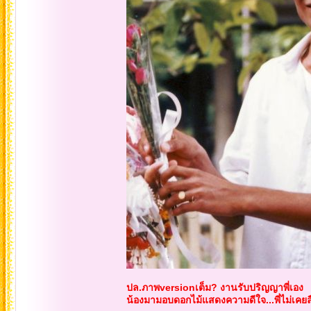
ปล.ภาพversionเต็ม? งานรับปริญญาพี่เอง
น้องมามอบดอกไม้แสดงความดีใจ...พี่ไม่เคยล