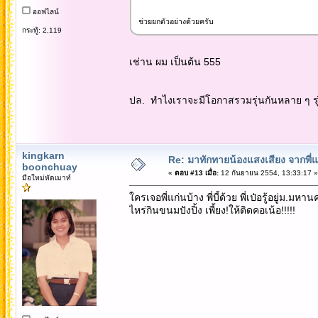
ออฟไลน์
ช่วยยกตัวอย่างด้วยครับ
กระทู้: 2,119
เช่าน ผม เป็นต้น 555
ปล. ทำไงเราจะมีโอกาสรวมรุ่นกันหลาย ๆ รุ่
kingkarn
Re: มาทักทายน้องแสงเสียง จากพี่
boonchuay
«
ตอบ #13 เมื่อ:
12 กันยายน 2554, 13:33:17 »
มือใหม่หัดเมาท์
ใครเจอพี่แก่นบ้าง พี่บี้ด้วย พี่เป๋อรู้อยู่ม.ม
ไหร่กินขนมปังปิ้ง เพี้ยง!ให้ติดคอเน้อ!!!!!