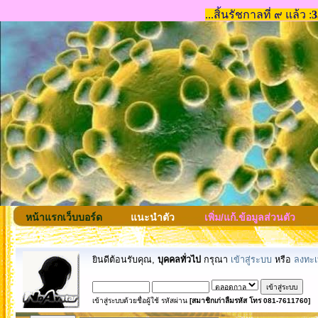
หน้าแรกเว็บบอร์ด
แนะนำตัว
เพิ่ม/แก้.ข้อมูลส่วนตัว
ยินดีต้อนรับคุณ,
บุคคลทั่วไป
กรุณา
เข้าสู่ระบบ
หรือ
ลงทะเ
เข้าสู่ระบบด้วยชื่อผู้ใช้ รหัสผ่าน
[สมาชิกเก่าลืมรหัส โทร 081-7611760]