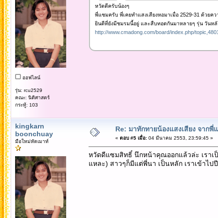
หวัดดีครับน้องๆ
พี่แซมครับ พี่เคยทำแสงเสียงหอมาเมื่อ 2529-31 ด้วย
ยินดีที่ยังมีชมรมนี้อยู่ และสืบทอดกันมาหลายๆ รุ่น วัน
http://www.cmadong.com/board/index.php/topic,4801
ออฟไลน์
รุ่น: rcu2529
คณะ: นิติศาสตร์
กระทู้: 103
kingkarn
Re: มาทักทายน้องแสงเสียง จากพี่
boonchuay
«
ตอบ #5 เมื่อ:
04 มีนาคม 2553, 23:59:45 »
มือใหม่หัดเมาท์
หวัดดีแซมสิทธิ์ นึกหน้าคุณออกแล้วล่ะ เรา
แหละ) สาวๆก็มีแต่พี่นา เป็นหลัก เราเข้าไปปี 31