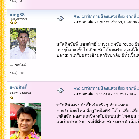
กระทู้: 54
rung88
Re: มาทักทายน้องแสงเสียง จากพี่
Full Member
«
ตอบ #1 เมื่อ:
27 กุมภาพันธ์ 2553, 10:40:36 
สวัสดีครับพี่ แซมสิทธิ์ ผมรุ่งนะครับ rcu88 ย
ว่างๆก็แวะเข้าไปเยี่ยมชมได้นะครับ ตอนนี้ใกล
ปลายมาเตรียมตัวเข้ามหาวิทยาลัย มีทั้งเป็น
ออฟไลน์
กระทู้: 318
แซมสิทธิ์
Re: มาทักทายน้องแสงเสียง จากพี่
มือใหม่หัดเมาท์
«
ตอบ #2 เมื่อ:
02 มีนาคม 2553, 23:12:10 »
หวัดดีน้องรุ่ง ยังเป็นวุ้นจริงๆ ด้วยแหละ
ช่วงรับน้องใหม่ มีอยู่ปีหนึ่งพี่จำได้ว่าเส
เพลียจัด พองานเสร็จ หลับมันบนลำโพงเบส ช่วง
แต่เป็นประสบการณ์ที่ดีนะ ชมรมเรามันต้องบึ