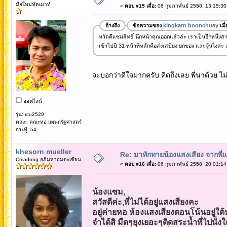
มือใหม่หัดเมาท์
«
ตอบ #15 เมื่อ:
06 กุมภาพันธ์ 2558, 13:15:30
อ้างถึง
ข้อความของ
kingkarn boonchuay
เมื
หวัดดีแซมสิทธิ์ นึกหน้าคุณออกแล้วล่ะ เราเป็นอีกหนึ่
เข้าไปปี 31 หน้าที่หลักคือส่งเสบียง ยกของ และจุ้นไงล่ะ เจอพี
จะบอกว่าดีใจมากครับ คิดถึงเลย พี่นาด้วย ไม่
ออฟไลน์
รุ่น: rcu2529
คณะ: คณะหอ แผนกรัฐศาสตร์
กระทู้: 54
khesorn mueller
Re: มาทักทายน้องแสงเสียง จากพี่
Cmadong อภิมหาอมตะเซียน
«
ตอบ #16 เมื่อ:
06 กุมภาพันธ์ 2558, 20:01:14
น้องแซม,
สวัสดีค่ะ,พี่ไม่ได้อยู่แสงเสียงคะ
อยู่ค่ายหอ ห้องแสงเสียงตอนโน้นอยู่ใต
จำได้สิ มืดๆยุงเยอะๆติดสระน้ำพี่ไปนั่งใ