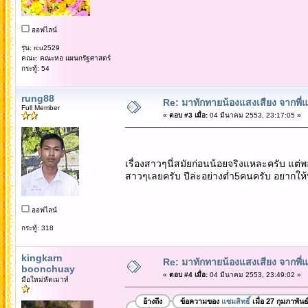
ออฟไลน์
รุ่น: rcu2529
คณะ: คณะหอ แผนกรัฐศาสตร์
กระทู้: 54
rung88
Re: มาทักทายน้องแสงเสียง จากพี่
Full Member
«
ตอบ #3 เมื่อ:
04 มีนาคม 2553, 23:17:05 »
เรื่องสาวๆนี่สมัยก่อนน้อยจริงแหละครับ แต่
สาวๆเลยครับ ปีล่ะอย่างต่ำ5คนครับ อยากให้
ออฟไลน์
กระทู้: 318
kingkarn
Re: มาทักทายน้องแสงเสียง จากพี่
boonchuay
«
ตอบ #4 เมื่อ:
04 มีนาคม 2553, 23:49:02 »
มือใหม่หัดเมาท์
อ้างถึง
ข้อความของ
แซมสิทธิ์
เมื่อ 27 กุมภาพัน