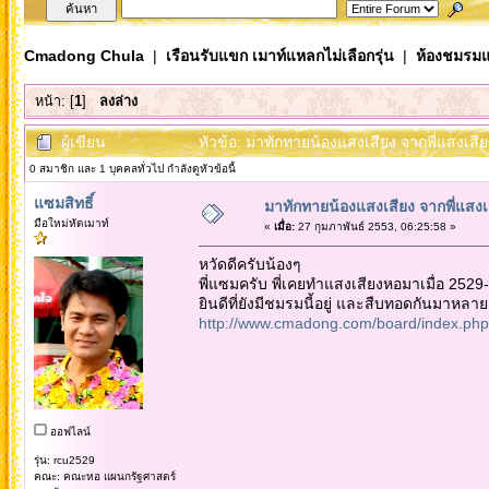
Cmadong Chula
|
เรือนรับแขก เมาท์แหลกไม่เลือกรุ่น
|
ห้องชมรมแ
หน้า: [
1
]
ลงล่าง
ผู้เขียน
หัวข้อ: มาทักทายน้องแสงเสียง จากพี่แสงเสี
0 สมาชิก และ 1 บุคคลทั่วไป กำลังดูหัวข้อนี้
แซมสิทธิ์
มาทักทายน้องแสงเสียง จากพี่แสงเ
มือใหม่หัดเมาท์
«
เมื่อ:
27 กุมภาพันธ์ 2553, 06:25:58 »
หวัดดีครับน้องๆ
พี่แซมครับ พี่เคยทำแสงเสียงหอมาเมื่อ 25
ยินดีที่ยังมีชมรมนี้อยู่ และสืบทอดกันมาหลา
http://www.cmadong.com/board/index.php/
ออฟไลน์
รุ่น: rcu2529
คณะ: คณะหอ แผนกรัฐศาสตร์