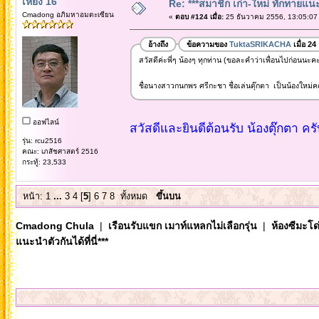
เหยง 16
Re: ***สมาชิก เก่า-ใหม่ ทักทายแนะนำ
Cmadong อภิมหาอมตะเซียน
«
ตอบ #124 เมื่อ:
25 ธันวาคม 2556, 13:05:07
อ้างถึง
ข้อความของ
TuktaSRIKACHA
เมื่อ 2
สวัสดีค่ะพี่ๆ น้องๆ ทุกท่าน (ขอละคำว่าเพื่อนไปก่อนนะคะ
ชื่อนางสาวกนกพร ศรีกะชา ชื่อเล่นตุ๊กตา เป็นน้องใหม่ค
ออฟไลน์
สวัสดีและยินดีต้อนรับ น้องตุ๊กตา คร
รุ่น: rcu2516
คณะ: เภสัชศาสตร์ 2516
กระทู้: 23,533
หน้า:
1
...
3
4
[
5
]
6
7
8
ทั้งหมด
ขึ้นบน
Cmadong Chula
|
เรือนรับแขก เมาท์แหลกไม่เลือกรุ่น
|
ห้องซีมะโด่
แนะนำตัวกันได้ที่นี่***