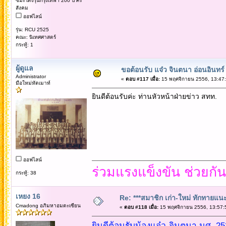
ซีมะโด่งรุ่นกรุงเทพฯ 200 ปี ศรี
สังคม
ออฟไลน์
รุ่น: RCU 2525
คณะ: นิเทศศาสตร์
กระทู้: 1
ผู้ดูแล
ขอต้อนรับ แจ๋ว จินตนา อ่อนอินทร์
Administrator
«
ตอบ #117 เมื่อ:
15 พฤศจิกายน 2556, 13:47:
มือใหม่หัดเมาท์
ยินดีต้อนรับค่ะ ท่านหัวหน้าฝ่ายข่าว สทท.
ออฟไลน์
ร่วมแรงแข็งขัน ช่วยกั
กระทู้: 38
เหยง 16
Re: ***สมาชิก เก่า-ใหม่ ทักทายแนะนำ
Cmadong อภิมหาอมตะเซียน
«
ตอบ #118 เมื่อ:
15 พฤศจิกายน 2556, 13:57:
ยินดีต้อนรับน้องแจ๋ว-จินตนา นศ. 25