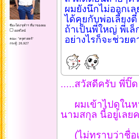
ผมยังนึกไม่ออกเ
ได้คุยกับพ่อเลี้ยงต
ซีมะโด่ง'จุฬาฯ ที่มาของผม
ถ้าเป็นพี่ใหญ่ พี่
ออฟไลน์
อย่างไรก็จะช่วยตา
คณะ: "ครุศาสตร์"
กระทู้: 26,927
.....สวัสดีครับ พี่ปิ
ผมเข้าไปดูในหนัง
นามสกุล นี้อยู่เลยค
(ไม่ทราบว่าชื่อเด