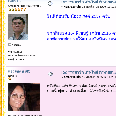
เหยง 16
Re: ***สมาชิก เก่า-ใหม่ ทักทายแนะนำ
Cmadong อภิมหาอมตะเซียน
«
ตอบ #115 เมื่อ:
12 พฤศจิกายน 2556, 15:10:
ยินดีต้อนรับ น้องณรงค์ 2537 ครับ
จากพี่เหยง 16- พิเชษฐ์ เภสัช 2516 ค
endlessrains จะให้แปลหรือมีความ
ออฟไลน์
รุ่น: rcu2516
คณะ: เภสัชศาสตร์ 2516
กระทู้: 23,533
แจ๋วจินตนา65
Re: ***สมาชิก เก่า-ใหม่ ทักทายแนะนำ
Newbie
«
ตอบ #116 เมื่อ:
15 พฤศจิกายน 2556, 13:23:
สวัสดีค่ะ แจ๋ว จินตนา อ่อนอินทร์(ระวันประโ
ตอนนี้อยู่กทม. ทำงานที่สถานีโทรทัศน์ช่อง 1