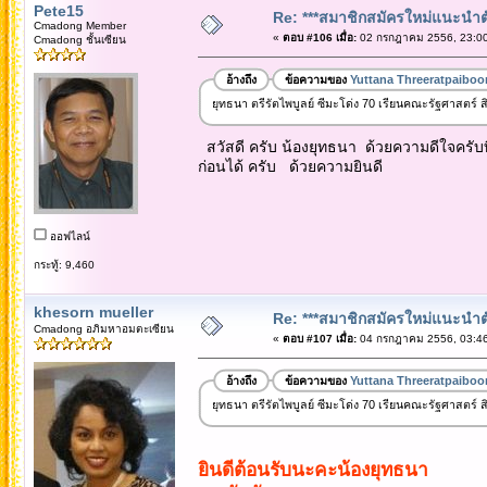
Pete15
Re: ***สมาชิกสมัครใหม่แนะนำตัวท
Cmadong Member
«
ตอบ #106 เมื่อ:
02 กรกฎาคม 2556, 23:00
Cmadong ชั้นเซียน
อ้างถึง
ข้อความของ
Yuttana Threeratpaiboo
ยุทธนา ตรีรัตไพบูลย์ ซีมะโด่ง 70 เรียนคณะรัฐศาสตร์ สิงห์ด
สวัสดี ครับ น้องยุทธนา ด้วยความดีใจครับที่
ก่อนได้ ครับ ด้วยความยินดี
ออฟไลน์
กระทู้: 9,460
khesorn mueller
Re: ***สมาชิกสมัครใหม่แนะนำตัวท
Cmadong อภิมหาอมตะเซียน
«
ตอบ #107 เมื่อ:
04 กรกฎาคม 2556, 03:46
อ้างถึง
ข้อความของ
Yuttana Threeratpaiboo
ยุทธนา ตรีรัตไพบูลย์ ซีมะโด่ง 70 เรียนคณะรัฐศาสตร์ สิงห์ด
ยินดีต้อนรับนะคะน้องยุทธนา