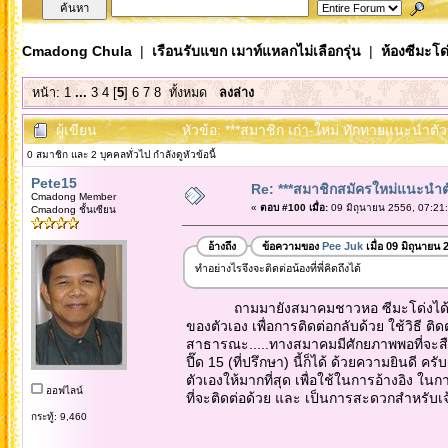
Cmadong Chula
|
เรือนรับแขก เมาท์แหลกไม่เลือกรุ่น
|
ห้องซีมะโด่
หน้า:
1
...
3
4
[
5
]
6
7
8
ทั้งหมด
ลงล่าง
ผู้เขียน
หัวข้อ: ***สมาชิก เก่า-ใหม่ ทักทายแนะนำตัวกั
0 สมาชิก และ 2 บุคคลทั่วไป กำลังดูหัวข้อนี้
Pete15
Re: ***สมาชิกสมัครใหม่แนะนำตัวท
Cmadong Member
«
ตอบ #100 เมื่อ:
09 มิถุนายน 2556, 07:21
Cmadong ชั้นเซียน
อ้างถึง
ข้อความของ
Pee Juk
เมื่อ 09 มิถุนายน
ทำอย่างไรจึงจะติดต่อน้องที่พี่คิดถึงได้
ถามมายังสมาคมชาวหอ ซีมะโด่งได้ โดย บอกช
ของตัวเอง เพื่อการติดต่อกลับด้วย ใช้วิธี ติ
สาธารณะ.....ทางสมาคมมีศักยภาพพอที่จะสืบหาศิษ
ปี๊ด 15 (ที่ปรึกษา) นี้ก็ได้ ด้วยความยินดี คร
ตัวเองให้มากที่สุด เพื่อใช้ในการอ้างอิง ใ
ออฟไลน์
ที่จะติดต่อด้วย และ เป็นการสะดวกสำหรับเจ้าห
กระทู้: 9,460