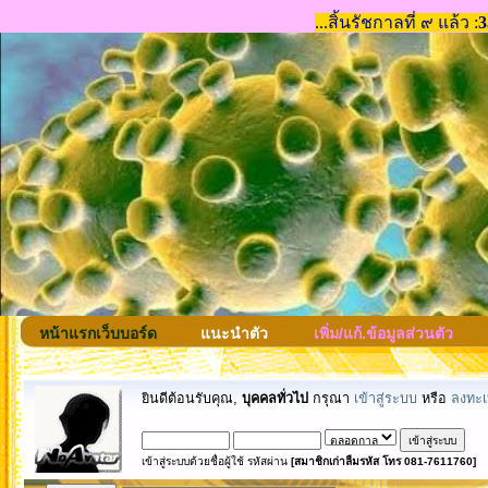
หน้าแรกเว็บบอร์ด
แนะนำตัว
เพิ่ม/แก้.ข้อมูลส่วนตัว
ยินดีต้อนรับคุณ,
บุคคลทั่วไป
กรุณา
เข้าสู่ระบบ
หรือ
ลงทะเ
เข้าสู่ระบบด้วยชื่อผู้ใช้ รหัสผ่าน
[สมาชิกเก่าลืมรหัส โทร 081-7611760]