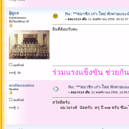
ผู้ดูแล
Re: ***สมาชิก เก่า-ใหม่ ทักทายแนะนำตั
Administrator
«
ตอบ #113 เมื่อ:
11 พฤศจิกายน 2556, 00:31:37
มือใหม่หัดเมาท์
ยินดีต้อนรับคะ
ออฟไลน์
ร่วมแรงแข็งขัน ช่วยกั
กระทู้: 38
endlessrains
Re: ***สมาชิก เก่า-ใหม่ ทักทายแนะนำ
Newbie
«
ตอบ #114 เมื่อ:
12 พฤศจิกายน 2556, 14:56:
ออฟไลน์
สวัสดีครับ
ผม ณรงค์ นัดครับ ครุ ปี ๓๗ ครับ ซีมะโ
กระทู้: 1