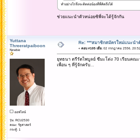
ทำอย่างไรจึงจะติดต่อน้องที่พี่คิดถึงได้
ช่วยแนะนำตัวหน่อยซิพี่จะได้รู้จักกัน
Yuttana
Re: ***สมาชิกสมัครใหม่แนะนำตัวท
Threeratpaiboon
«
ตอบ #105 เมื่อ:
02 กรกฎาคม 2556, 20:52
Newbie
ยุทธนา ตรีรัตไพบูลย์ ซีมะโด่ง 70 เรียนคณะรัฐ
เพื่อน ๆ ที่รู้จักครับ...
ออฟไลน์
รุ่น: RCU2530
คณะ: รัฐศาสตร์
กระทู้: 1