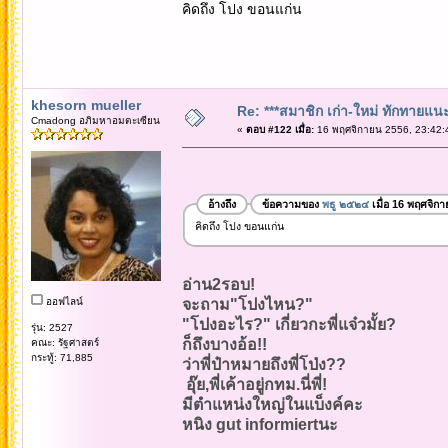
คิดถึง โปง ขอนแก่น
khesorn mueller
Re: ***สมาชิก เก่า-ใหม่ ทักทายแนะนำ
Cmadong อภิมหาอมตะเซียน
«
ตอบ #122 เมื่อ:
16 พฤศจิกายน 2556, 23:42:
อ้างถึง
ข้อความของ
พธู ๒๕๒๔
เมื่อ 16 พฤศจิก
คิดถึง โปง ขอนแก่น
อ่าน2รอบ!
ออฟไลน์
จะถาม"โปงไหน?"
"โปงอะไร?" เกี่ยวกะพี่แจ๋วมั้ย?
รุ่น: 2527
ก็ถึงบางอ้อ!!
คณะ: รัฐศาสตร์
กระทู้: 71,885
ว่าพี่ป๋าหมายถึงพี่โป่ง??
อุ๊ย,พี่เค้าอยู่กทม.นี่พี่!
มีตำแหน่งใหญ่ในแบ็งค์คะ
หนิง gut informiertนะ