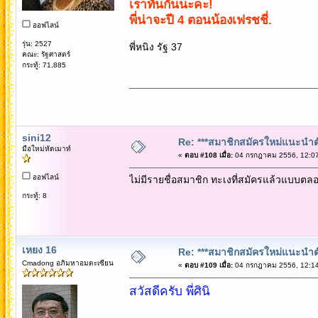
เราทันกันนะคะ!
พี่น่าจะปี 4 ตอนน้องเฟรชชี่.
ออฟไลน์
รุ่น: 2527
พี่หนิง รัฐ 37
คณะ: รัฐศาสตร์
กระทู้: 71,885
sini12
Re: ***สมาชิกสมัครใหม่แนะนำตัวท
มือใหม่หัดเมาท์
«
ตอบ #108 เมื่อ:
04 กรกฎาคม 2556, 12:07
ออฟไลน์
ไม่มีรายชื่อสมาชิก ทะเงที่สมัครแล้วแบบตลอด
กระทู้: 8
เหยง 16
Re: ***สมาชิกสมัครใหม่แนะนำตัวท
Cmadong อภิมหาอมตะเซียน
«
ตอบ #109 เมื่อ:
04 กรกฎาคม 2556, 12:14
สวัสดีครับ พี่ศินิ