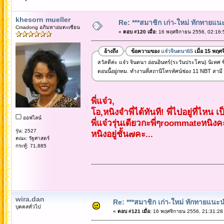
khesorn mueller
Re: ***สมาชิก เก่า-ใหม่ ทักทายแนะนำ
Cmadong อภิมหาอมตะเซียน
«
ตอบ #120 เมื่อ:
16 พฤศจิกายน 2556, 02:16:
อ้างถึง
ข้อความของ
แจ๋วจินตนา65
เมื่อ 15 พฤศ
สวัสดีค่ะ แจ๋ว จินตนา อ่อนอินทร์(ระวันประโคน) นิเทศ ซ
ตอนนี้อยู่กทม. ทำงานที่สถานีโทรทัศน์ช่อง 11 NBT สามี 
พี่แจ๋ว,
โอ,หนิงจำพี่ได้ทันที! พี่ไปอยู่ที่ไหน เป
ออฟไลน์
พี่แจ๋วรุ่นเดียวกะพี่ๆroommateหนิงคะ พ
รุ่น: 2527
หนิงอยู่ชั้น๗คะ...
คณะ: รัฐศาสตร์
กระทู้: 71,885
wira.dan
Re: ***สมาชิก เก่า-ใหม่ ทักทายแนะนำตั
บุคคลทั่วไป
«
ตอบ #121 เมื่อ:
16 พฤศจิกายน 2556, 21:31:28