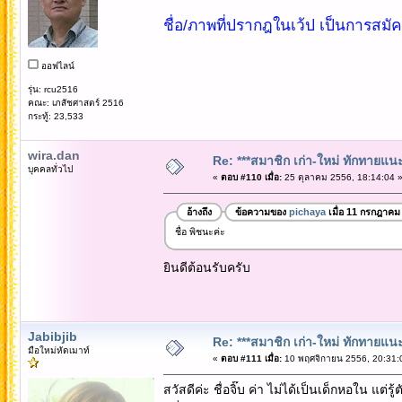
ชื่อ/ภาพที่ปรากฎในเว้ป เป็นการสมั
ออฟไลน์
รุ่น: rcu2516
คณะ: เภสัชศาสตร์ 2516
กระทู้: 23,533
wira.dan
Re: ***สมาชิก เก่า-ใหม่ ทักทายแนะนำ
บุคคลทั่วไป
«
ตอบ #110 เมื่อ:
25 ตุลาคม 2556, 18:14:04 
อ้างถึง
ข้อความของ
pichaya
เมื่อ 11 กรกฎาคม
ชื่อ พิชนะค่ะ
ยินดีต้อนรับครับ
Jabibjib
Re: ***สมาชิก เก่า-ใหม่ ทักทายแนะนำ
มือใหม่หัดเมาท์
«
ตอบ #111 เมื่อ:
10 พฤศจิกายน 2556, 20:31:
สวัสดีค่ะ ชื่อจิ๊บ ค่า ไม่ได้เป็นเด็กหอใน แต่รู