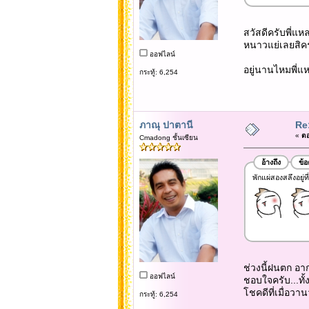
สวัสดีครับพี่แหล
หนาวแย่เลยสิครั
ออฟไลน์
อยู่นานไหมพี่แ
กระทู้: 6,254
ภาณุ ปาตานี
Re
«
ตอ
Cmadong ชั้นเซียน
อ้างถึง
ข้
พักแผ่สองสลึงอยู่ท
ช่วงนี้ฝนตก อ
ออฟไลน์
ชอบใจครับ...ทั้ง
โชคดีที่เมื่อวานว
กระทู้: 6,254