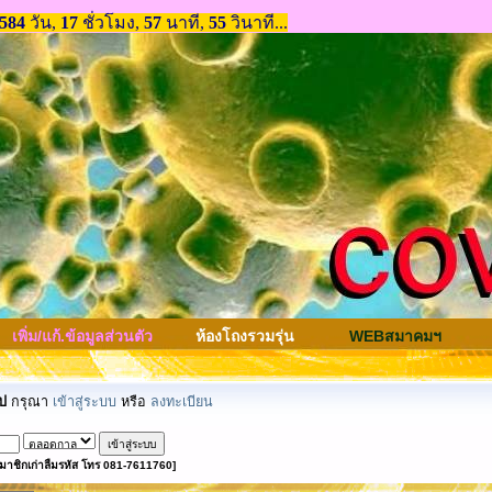
เพิ่ม/แก้.ข้อมูลส่วนตัว
ห้องโถงรวมรุ่น
WEBสมาคมฯ
ป
กรุณา
เข้าสู่ระบบ
หรือ
ลงทะเบียน
มาชิกเก่าลืมรหัส โทร 081-7611760]