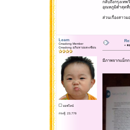
กลับถึงกรุงเทพวัน
อุณหภูมิต่ำสุดที
ส่วนเรื่องสาวมอ
Leam
Re
Cmadong Member
«
ตอ
Cmadong อภิมหาอมตะเซียน
มีภาพจากแม็กก
ออฟไลน์
กระทู้: 23,776