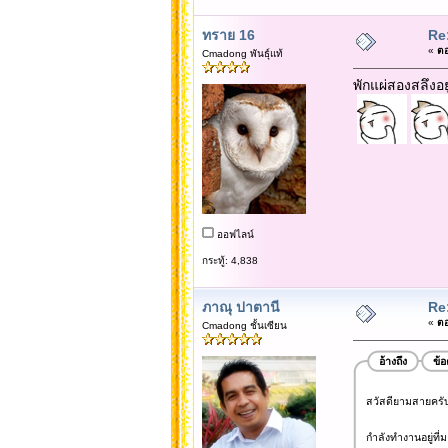
ทราย 16
Re
«
ตอ
Cmadong พันธุ์แท้
พักแผ่สองสลึงอย
ออฟไลน์
กระทู้: 4,838
ภาณุ ปาตานี
Re
«
ตอ
Cmadong ชั้นเซียน
อ้างถึง
ข้
สวัสดียามสายครับ.
กำลังทำงานอยู่ที่ม