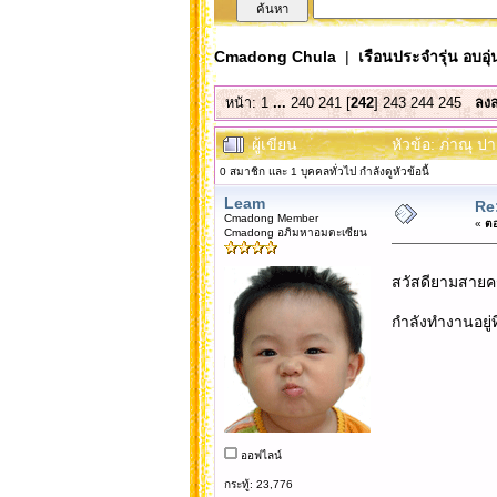
Cmadong Chula
|
เรือนประจำรุ่น อบอุ่
หน้า:
1
...
240
241
[
242
]
243
244
245
ลงล
ผู้เขียน
หัวข้อ: ภาณุ ปา
0 สมาชิก และ 1 บุคคลทั่วไป กำลังดูหัวข้อนี้
Leam
Re
Cmadong Member
«
ตอ
Cmadong อภิมหาอมตะเซียน
สวัสดียามสายครั
กำลังทำงานอยู่ที
ออฟไลน์
กระทู้: 23,776