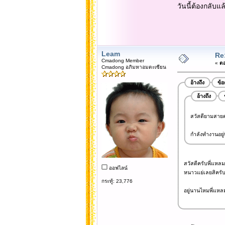
วันนี้ต้องกลับแล
Leam
Re
Cmadong Member
«
ตอ
Cmadong อภิมหาอมตะเซียน
อ้างถึง
ข้
อ้างถึง
สวัสดียามสายคร
กำลังทำงานอยู่ท
สวัสดีครับพี่แหลม.
ออฟไลน์
หนาวแย่เลยสิครับพ
กระทู้: 23,776
อยู่นานไหมพี่แหล