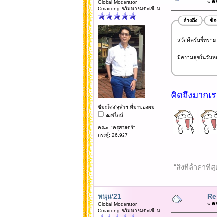
«
ตอ
Global Moderator
Cmadong อภิมหาอมตะเซียน
อ้างถึง
ข้
สวัสดีครับพี่ทราย พ
มีความสุขในวันหย
คิดถึงมากเรอ
ซีมะโด่ง'จุฬาฯ ที่มาของผม
ออฟไลน์
คณะ: "ครุศาสตร์"
กระทู้: 26,927
“สิ่งที่ล้ำค่า
หนุน'21
Re
«
ตอ
Global Moderator
Cmadong อภิมหาอมตะเซียน