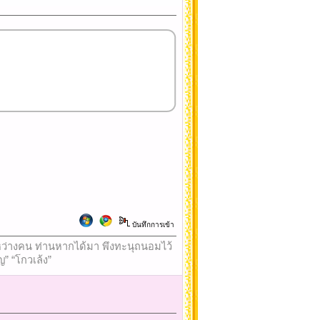
บันทึกการเข้า
ใจระหว่างคน ท่านหากได้มา พึงทะนุถนอมไว้
ญ” “โกวเล้ง”