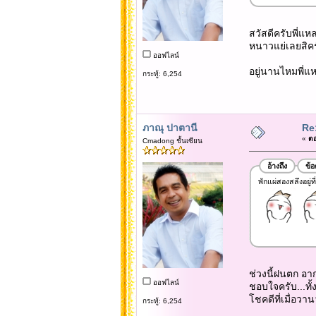
สวัสดีครับพี่แหล
หนาวแย่เลยสิครั
ออฟไลน์
อยู่นานไหมพี่แ
กระทู้: 6,254
ภาณุ ปาตานี
Re
«
ตอ
Cmadong ชั้นเซียน
อ้างถึง
ข้
พักแผ่สองสลึงอยู่ท
ช่วงนี้ฝนตก อ
ออฟไลน์
ชอบใจครับ...ทั้ง
โชคดีที่เมื่อวานว
กระทู้: 6,254