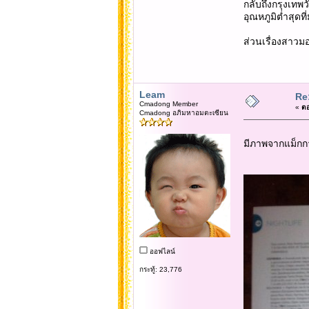
กลับถึงกรุงเทพวัน
อุณหภูมิต่ำสุดที
ส่วนเรื่องสาวมอ
Leam
Re
Cmadong Member
«
ตอ
Cmadong อภิมหาอมตะเซียน
มีภาพจากแม็กก
ออฟไลน์
กระทู้: 23,776