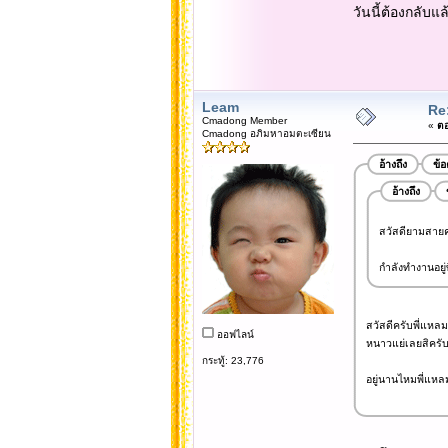
วันนี้ต้องกลับแล
Leam
Re
Cmadong Member
«
ตอ
Cmadong อภิมหาอมตะเซียน
อ้างถึง
ข้
อ้างถึง
สวัสดียามสายคร
กำลังทำงานอยู่ท
สวัสดีครับพี่แหลม.
ออฟไลน์
หนาวแย่เลยสิครับพ
กระทู้: 23,776
อยู่นานไหมพี่แหล