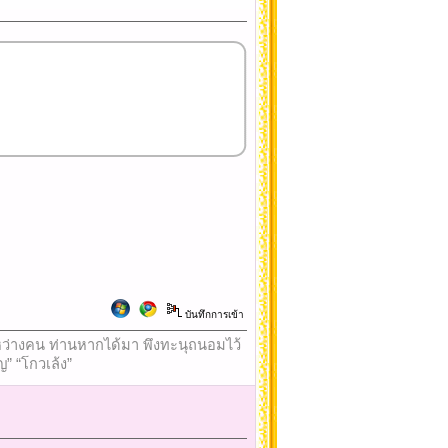
บันทึกการเข้า
ใจระหว่างคน ท่านหากได้มา พึงทะนุถนอมไว้
ญ” “โกวเล้ง”