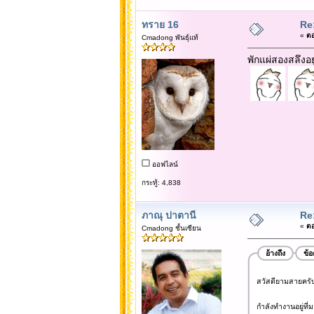
ทราย 16
Re
«
ตอ
Cmadong พันธุ์แท้
พักแผ่สองสลึงอย
ออฟไลน์
กระทู้: 4,838
ภาณุ ปาตานี
Re
«
ตอ
Cmadong ชั้นเซียน
อ้างถึง
ข้
สวัสดียามสายครับ.
กำลังทำงานอยู่ที่ม