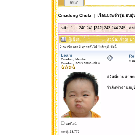
Cmadong Chula
|
เรือนประจำรุ่น อบอุ่
หน้า:
1
...
240
241
[
242
]
243
244
245
ลงล
ผู้เขียน
หัวข้อ: ภาณุ ปา
0 สมาชิก และ 3 บุคคลทั่วไป กำลังดูหัวข้อนี้
Leam
Re
Cmadong Member
«
ตอ
Cmadong อภิมหาอมตะเซียน
สวัสดียามสายครั
กำลังทำงานอยู่ที
ออฟไลน์
กระทู้: 23,776