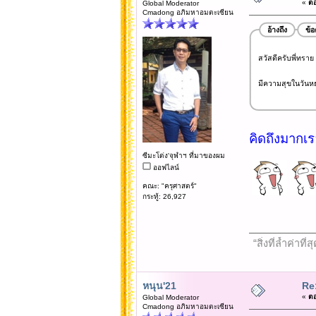
«
ตอ
Global Moderator
Cmadong อภิมหาอมตะเซียน
อ้างถึง
ข้
สวัสดีครับพี่ทราย พ
มีความสุขในวันหย
คิดถึงมากเรอ
ซีมะโด่ง'จุฬาฯ ที่มาของผม
ออฟไลน์
คณะ: "ครุศาสตร์"
กระทู้: 26,927
“สิ่งที่ล้ำค่า
หนุน'21
Re
«
ตอ
Global Moderator
Cmadong อภิมหาอมตะเซียน