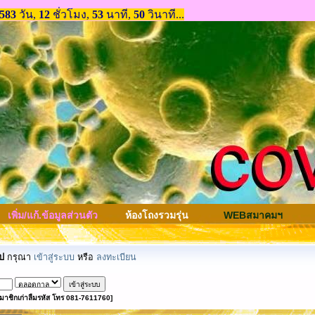
เพิ่ม/แก้.ข้อมูลส่วนตัว
ห้องโถงรวมรุ่น
WEBสมาคมฯ
ป
กรุณา
เข้าสู่ระบบ
หรือ
ลงทะเบียน
มาชิกเก่าลืมรหัส โทร 081-7611760]