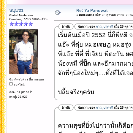
หนุน'21
Re: Ya Panuwat
«
ตอบ #6051 เมื่อ:
28 ตุลาคม 2556, 20:5
Global Moderator
Cmadong อภิมหาอมตะเซียน
อ้างถึง
ข้อความของ
ภาณุ ปาตานี
เมื่อ 25 ตุลา
เริ่มต้นเมื่อปี 2552 นี่ก็พี่หยี 
แอ๊ะ พี่ตุ๋ย หมอเจษฎ หมอรุ่ง
พี่แอ๊ะ พี่ตี๋ พี่เจียม พี่ตะวัน ยศ
น้องหมี พี่ปิ๊ด และอีกมากมาย
จักพี่ๆน้องใหม่ๆ....ทั้งที่ไ
ซีมะโด่ง'จุฬาฯ ที่มาของผม
ออฟไลน์
ปลื้มจริงๆครับ
คณะ: "ครุศาสตร์"
กระทู้: 26,927
อ้างถึง
ข้อความของ
ภาณุ ปาตานี
เมื่อ 25 ตุลา
ความสุขที่ยิ่งไปกว่านั้นก็คื