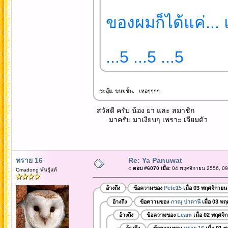
ของผมก็ได้แค่...
...5 ...5 ...5
ชะอุ๊ย. ขนมชั้น. เหอๆๆๆๆ
สวัสดี ครับ น้อง ยา และ สมาชิก
มาครับ มาเงียบๆ เพราะ เจียมตัว
ทราย 16
Re: Ya Panuwat
«
ตอบ #6070 เมื่อ:
04 พฤศจิกายน 2556, 09
Cmadong พันธุ์แท้
อ้างถึง
ข้อความของ
Pete15
เมื่อ 03 พฤศจิกายน
อ้างถึง
ข้อความของ
ภาณุ ปาตานี
เมื่อ 03 พ
อ้างถึง
ข้อความของ
Leam
เมื่อ 02 พฤศจิ