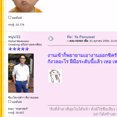
ออฟไลน์
กระทู้: 23,776
หนุน'21
Re: Ya Panuwat
«
ตอบ #6060 เมื่อ:
31 ตุลาคม 2556, 21:0
Global Moderator
Cmadong อภิมหาอมตะเซียน
งานเข้าก็พยายามเอางานออกซิครับ
กังวลอะไร ฝีมือระดับนี้แล้ว เหอ เ
ซีมะโด่ง'จุฬาฯ ที่มาของผม
ออฟไลน์
“สิ่งที่ล้ำค่าที่สุดในใต้หล้า ทั้งมิใช่ชื
คณะ: "ครุศาสตร์"
กระทู้: 26,927
อย่าได้สร้างคว