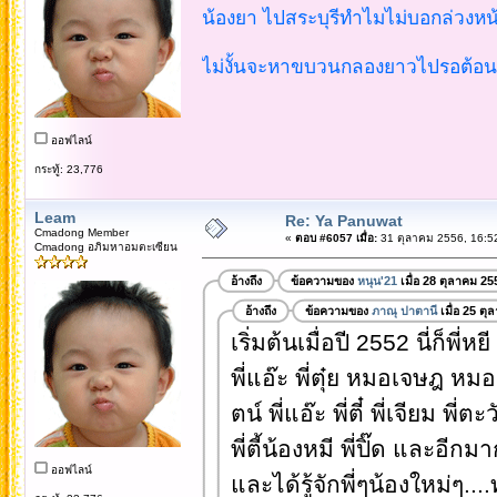
น้องยา ไปสระบุรีทำไมไม่บอกล่วงหน
ไม่งั้นจะหาขบวนกลองยาวไปรอต้อนรับ
ออฟไลน์
กระทู้: 23,776
Leam
Re: Ya Panuwat
Cmadong Member
«
ตอบ #6057 เมื่อ:
31 ตุลาคม 2556, 16:5
Cmadong อภิมหาอมตะเซียน
อ้างถึง
ข้อความของ
หนุน'21
เมื่อ 28 ตุลาคม 25
อ้างถึง
ข้อความของ
ภาณุ ปาตานี
เมื่อ 25 ต
เริ่มต้นเมื่อปี 2552 นี่ก็พี่หย
พี่แอ๊ะ พี่ตุ๋ย หมอเจษฎ หมอร
ตน์ พี่แอ๊ะ พี่ตี๋ พี่เจียม พี่ต
พี่ตี้น้องหมี พี่ปิ๊ด และอี
ออฟไลน์
และได้รู้จักพี่ๆน้องใหม่ๆ..