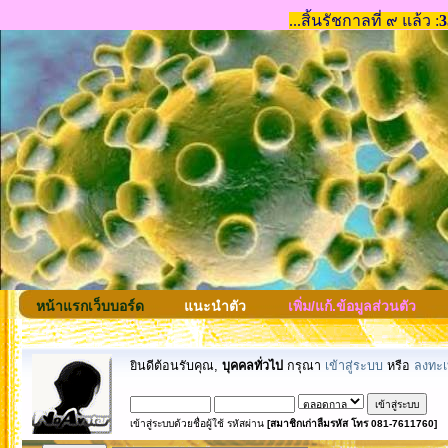
หน้าแรกเว็บบอร์ด
แนะนำตัว
เพิ่ม/แก้.ข้อมูลส่วนตัว
ยินดีต้อนรับคุณ,
บุคคลทั่วไป
กรุณา
เข้าสู่ระบบ
หรือ
ลงทะเ
เข้าสู่ระบบด้วยชื่อผู้ใช้ รหัสผ่าน
[สมาชิกเก่าลืมรหัส โทร 081-7611760]