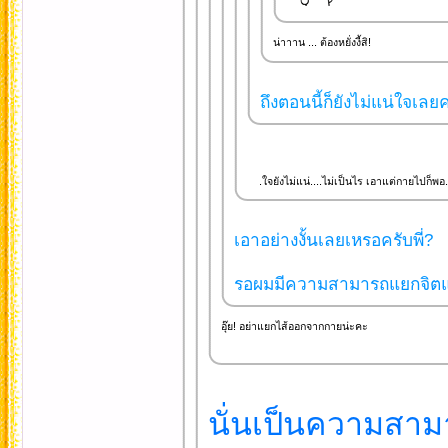
น่าาาน ... ต้องหยั่งงี้สิ!
ถึงตอนนี้ก็ยังไม่แน่ใจเลยค
.ใจยังไม่แน่....ไม่เป็นไร เอาแต่กายไปก็พอ..
เอาอย่างงั้นเลยเหรอครับพี่?
รอผมมีความสามารถแยกจิตแยกร
อุ๊ย! อย่าแยกไส้ออกจากกายน่ะคะ
นั่นเป็นความสามา