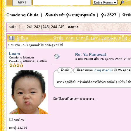
Cmadong Chula
|
เรือนประจำรุ่น อบอุ่นทุกสมัย
|
รุ่น 2527
| หัวข้
หน้า:
1
...
241
242
[
243
]
244
245
ลงล่าง
ผู้เขียน
หัวข้อ: ภาณุ ปาตานี (อ่าน 2209540 ครั้ง)
0 สมาชิก และ 2 บุคคลทั่วไป กำลังดูหัวข้อนี้
Leam
Re: Ya Panuwat
Cmadong Member
«
ตอบ #6050 เมื่อ:
26 ตุลาคม 2556, 23:5
Cmadong อภิมหาอมตะเซียน
อ้างถึง
ข้อความของ
ภาณุ ปาตานี
เมื่อ 25 ตุลา
ความสุขที่ยิ่งไปกว่านั้นก็คือการได้นัดเจอกันโดยมีพี่หยี พี่หน
คิดถึงเหมือนกานนนนน...
ออฟไลน์
กระทู้: 23,776