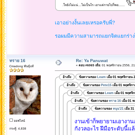
.ใจยังไม่แน่....ไม่เป็นไร เอาแต่กายไปก็พอ.......
เอาอย่างงั้นเลยเหรอครับพี่?
รอผมมีความสามารถแยกจิตแยกร่างได้
ทราย 16
Re: Ya Panuwat
«
ตอบ #6065 เมื่อ:
01 พฤศจิกายน 2556, 21
Cmadong พันธุ์แท้
อ้างถึง
ข้อความของ
Leam
เมื่อ 01 พฤศจิกายน 
อ้างถึง
ข้อความของ
Pete15
เมื่อ 01 พฤศจิก
อ้างถึง
ข้อความของ
Leam
เมื่อ 01 พฤศจิ
อ้างถึง
ข้อความของ
ทราย 16
เมื่อ 01 
อ้างถึง
ข้อความของ
หนุน'21
เมื่อ 3
งานเข้าก็พยายามเอางานออ
ออฟไลน์
กังวลอะไร ฝีมือระดับนี้แล
กระทู้: 4,838