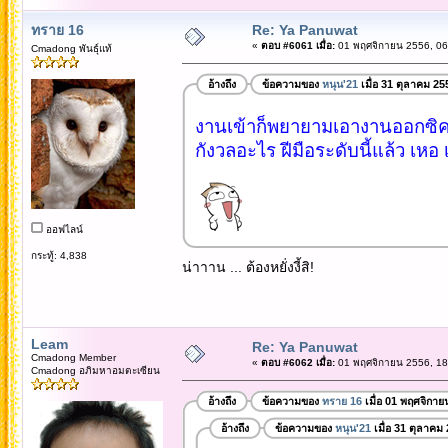
ทราย 16
Re: Ya Panuwat
«
ตอบ #6061 เมื่อ:
01 พฤศจิกายน 2556, 06
Cmadong พันธุ์แท้
อ้างถึง
ข้อความของ
หนุน'21
เมื่อ 31 ตุลาคม 25
งานเข้าก็พยายามเอางานออกซิครั
กังวลอะไร ฝีมือระดับนี้แล้ว เหอ
ออฟไลน์
กระทู้: 4,838
น่าาาน ... ต้องหยั่งงี้สิ!
Leam
Re: Ya Panuwat
Cmadong Member
«
ตอบ #6062 เมื่อ:
01 พฤศจิกายน 2556, 18
Cmadong อภิมหาอมตะเซียน
อ้างถึง
ข้อความของ
ทราย 16
เมื่อ 01 พฤศจิกาย
อ้างถึง
ข้อความของ
หนุน'21
เมื่อ 31 ตุลาคม