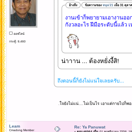
อ้างถึง
ข้อความของ
หนุน'21
เมื่อ 31 ตุล
งานเข้าก็พยายามเอางานออกซิ
กังวลอะไร ฝีมือระดับนี้แล้ว 
ออฟไลน์
กระทู้: 9,460
น่าาาน ... ต้องหยั่งงี้สิ!
ถึงตอนนี้ก็ยังไม่แน่ใจเลยครับ...
.ใจยังไม่แน่....ไม่เป็นไร เอาแต่กายไปก็พอ..
Leam
Re: Ya Panuwat
Cmadong Member
«
ตอบ #6064 เมื่อ:
01 พฤศจิกายน 2556, 19