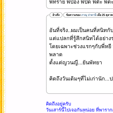
พี่ทราย พี่ป๋อง พี่ปิ๊ด พี่ต๊ะ พ
อ้างถึง
ข้อความของ
ภาณุ ปาตานี
เมื่อ 25 ตุลา
อันที่จริง..ผมเป็นคนที่สนิทกั
แต่แปลกที่รู้สึกสนิทได้อย่างร
โดยเฉพาะช่วงแรกๆกับพี่หยี พี
พลาด
ตั้งแต่ญวนญี...ยันพัทยา
คิดถึงวันเดิมๆที่ไม่เก่านัก...ป
คิดถึงอยู่ครับ
วันเสาร์นี้ไปเจอกันหน่อย ที่พารา