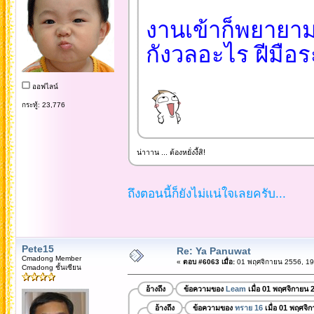
งานเข้าก็พยายาม
กังวลอะไร ฝีมือร
ออฟไลน์
กระทู้: 23,776
น่าาาน ... ต้องหยั่งงี้สิ!
ถึงตอนนี้ก็ยังไม่แน่ใจเลยครับ...
Pete15
Re: Ya Panuwat
Cmadong Member
«
ตอบ #6063 เมื่อ:
01 พฤศจิกายน 2556, 19
Cmadong ชั้นเซียน
อ้างถึง
ข้อความของ
Leam
เมื่อ 01 พฤศจิกายน 
อ้างถึง
ข้อความของ
ทราย 16
เมื่อ 01 พฤศจิ