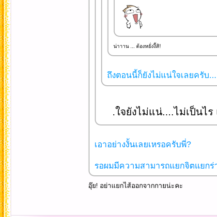
น่าาาน ... ต้องหยั่งงี้สิ!
ถึงตอนนี้ก็ยังไม่แน่ใจเลยครับ...
.ใจยังไม่แน่....ไม่เป็นไร
เอาอย่างงั้นเลยเหรอครับพี่?
รอผมมีความสามารถแยกจิตแยกร่างไ
อุ๊ย! อย่าแยกไส้ออกจากกายน่ะคะ