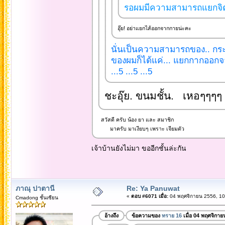
รอผมมีความสามารถแยกจิตแย
อุ๊ย! อย่าแยกไส้ออกจากกายน่ะคะ
นั่นเป็นความสามารถของ.. กระสื
ของผมก็ได้แค่... แยกกากออกจา
...5 ...5 ...5
ชะอุ๊ย. ขนมชั้น. เหอๆๆๆๆ
สวัสดี ครับ น้อง ยา และ สมาชิก
มาครับ มาเงียบๆ เพราะ เจียมตัว
เจ้าบ้านยังไม่มา ขออีกชั้นล่ะกัน
ภาณุ ปาตานี
Re: Ya Panuwat
«
ตอบ #6071 เมื่อ:
04 พฤศจิกายน 2556, 10
Cmadong ชั้นเซียน
อ้างถึง
ข้อความของ
ทราย 16
เมื่อ 04 พฤศจิกาย