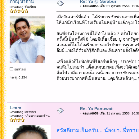
ภาณุ ปาตานี
Re: Ya @ Saraburi
«
ตอบ #6055 เมื่อ:
31 ตุลาคม 2556, 12:0
Cmadong ชั้นเซียน
เมื่อวันเสาร์ที่แล้ว...ได้รับการชักชวนจาก
ให้แก่นักเรียนที่โรงเรียนในหมู่บ้านเล็กๆ.3 โ
อันที่จริงโครงการนี้ได้ทำไปแล้ว 7 ครั้งโดยกา
ครั้งนี้เป็นครั้งที่ 8 โดยมีเตี้ย เจี๊ยบ ปู จาก
ส่วนผมก็ไม่ได้เตรียมการอะไรกับเขาหรอกคร
อืมม์...พอได้ร่วมก็รู้สึกดีและเห็นความตั้งใจด
เสร็จแล้วก็ไปพักกันที่รีสอร์ทเล็กๆ...ปากช่อ
จนลืมไปเลยว่า...ตั้งแต่จบมาผมเพิ่งจะได้เจอกัน
ออฟไลน์
ลืมไปว่ามีความเหน็ดเหนื่อยจากการขับรถตร
กระทู้: 6,254
ด้วยบรรยากาศที่เย็นสบาย....คุยกันเพลินๆ...
Leam
Re: Ya Panuwat
Cmadong Member
«
ตอบ #6056 เมื่อ:
31 ตุลาคม 2556, 16:5
Cmadong อภิมหาอมตะเซียน
สวัสดียามเย็นครับ... น้องยา..พี่ทราย.