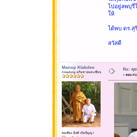
ไปอยู่ลพบุรี
ให้
ได้พบ ดร.สุร
สวัสดี
Manop Klabdee
Re: คุ
Cmadong อภิมหาอมตะเซียน
«
ตอบ #12
พอเพียง มีสติ เกิดปัญญา