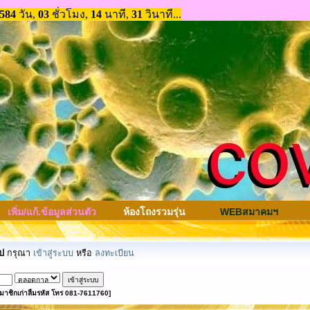
เพิ่ม/แก้.ข้อมูลส่วนตัว
ห้องโถงรวมรุ่น
WEBสมาคมฯ
ป
กรุณา
เข้าสู่ระบบ
หรือ
ลงทะเบียน
มาชิกเก่าลืมรหัส โทร 081-7611760]