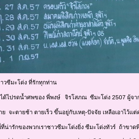
าวซีมะโด่ง ที่รักทุกท่าน
ิงห์ ได้ไปรดน้ำศพของ พี่พงษ์ จิรโสภณ ซีมะโด่ง 2507 ผู
ย จะตายช้า ตายเร็ว ขึ้นอยู่กับเหตุ-ปัจจัย เหลือเอาไว้แต่
พี่ที่น่ารักของพวกเราชาวซีมะโด่งยิ่ง ซีมะโด่งทัวร์ ถ้าขาดพ