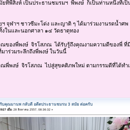
ัยที่พี่สิงห์ เป็นประธานชมรมฯ พี่พงษ์ ก็เป็นท่านหนึ่งที
่ายฯ จุฬาฯ ชาวซีมะโด่ง และญาติ ๆ ได้มาร่วมงานรดน้ำ
ั้งในและนอกศาลา ๑๔ วัดธาตุทอง
ของพี่พงษ์ จิรโสภณ ได้รับรู้ถึงคุณงามความดีของพี่ ที
ี่มาร่วมระลึกถึงพี่พงษ์ ในวันนี้
ณพี่พงษ์ จิรโสภณ ไปสู่สุขคติภพใหม่ ตามกรรมดีที่ได้ท
ยกับคุณมานพ กลับดี อดีตประธานชมรม 3 สมัย ต่อครับ
927 เมื่อ:
28 สิงหาคม 2557, 08:36:32 »