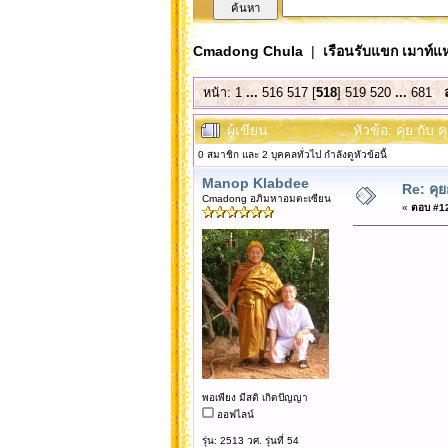
Cmadong Chula
|
เรือนรับแขก เมาท์แห
หน้า:
1
...
516
517
[
518
]
519
520
...
681
ผู้เขียน
หัวข้อ: คุย กั
0 สมาชิก และ 2 บุคคลทั่วไป กำลังดูหัวข้อนี้
Manop Klabdee
Re: คุ
Cmadong อภิมหาอมตะเซียน
«
ตอบ #12
พอเพียง มีสติ เกิดปัญญา
ออฟไลน์
รุ่น: 2513 วศ. รุ่นที่ 54