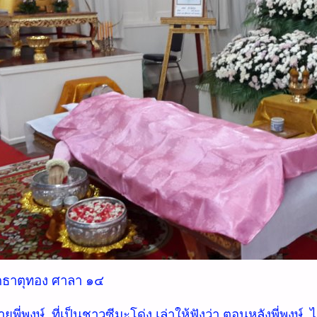
่วัดธาตุทอง ศาลา ๑๔
ชายพี่พงษ์ ที่เป็นชาวซีมะโด่ง เล่าให้ฟังว่า ตอนหลังพี่พงษ