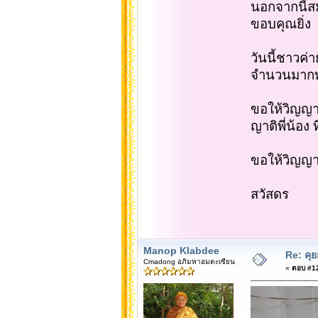
นอกจากนี้สม
ขอบคุณยิ่ง
วันนี้ชาวค
จำนวนมากท
ขอให้วิญญาณ
ญาติพี่น้อง ท
ขอให้วิญญา
สวัสดร
Manop Klabdee
Re: คุ
Cmadong อภิมหาอมตะเซียน
«
ตอบ #12