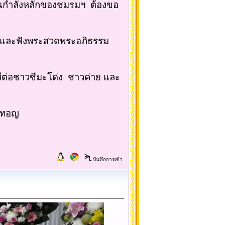
่เป็นกำลังหลักของชมรมฯ ต้องขอ
ศพ และฟังพระสวดพระอภิธรรม
่มีต่อชาวซีมะโด่ง ชาวค่าย และ
ำเทอญ
บันทึกการเข้า