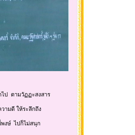
้จากไป ตามวัฏฏะสงสาร
ความดี ให้ระลึกถึง
ี่พงษ์ ไปก็ไม่สนุก