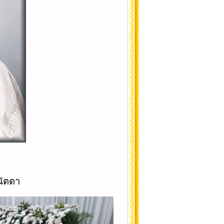
นัตตา