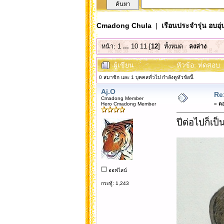
Cmadong Chula
|
เรือนประจำรุ่น อบอุ่
หน้า:
1
...
10
11
[
12
]
ทั้งหมด
ลงล่าง
ผู้เขียน
หัวข้อ: ทดสอบ 
0 สมาชิก และ 1 บุคคลทั่วไป กำลังดูหัวข้อนี้
Aj.O
Re
Cmadong Member
Hero Cmadong Member
«
ตอ
ปีต่อไปก็เป็
ออฟไลน์
กระทู้: 1,243