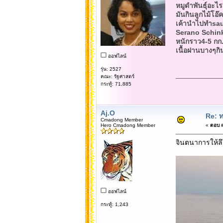
หมูดำพันธุ์อะ
มันกินลูกไม้โอ
เค้านำไปทำsaus
Serano Schinken
หนักราว4-5 กก.
เนื้อฝานบางๆกิ
ออฟไลน์
รุ่น: 2527
คณะ: รัฐศาสตร์
กระทู้: 71,885
Aj.O
Re: 
Cmadong Member
Hero Cmadong Member
«
ตอบ #
จินตนาการให้ลึ
ออฟไลน์
กระทู้: 1,243