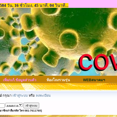
เพิ่ม/แก้.ข้อมูลส่วนตัว
ห้องโถงรวมรุ่น
WEBสมาคมฯ
ป
กรุณา
เข้าสู่ระบบ
หรือ
ลงทะเบียน
มาชิกเก่าลืมรหัส โทร 081-7611760]