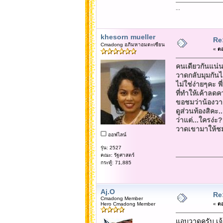
...
khesorn mueller
Re
Cmadong อภิมหาอมตะเซียน
«
ตอ
คนเดียวกันแน่
วาดกลับมุมกันได้
ไม่ใช่ง่ายๆคะ พี
ที่ทำให้เค้าลด
ขอชมว่าน้องวาดไ
ดูส่วนท้องสิคะ..
ว่าแต่...ใครง่ะ
วาดเขามาให้ชมที
ออฟไลน์
รุ่น: 2527
คณะ: รัฐศาสตร์
กระทู้: 71,885
Aj.O
Re
Cmadong Member
Hero Cmadong Member
«
ตอ
แอบวาดครับ เจ้า