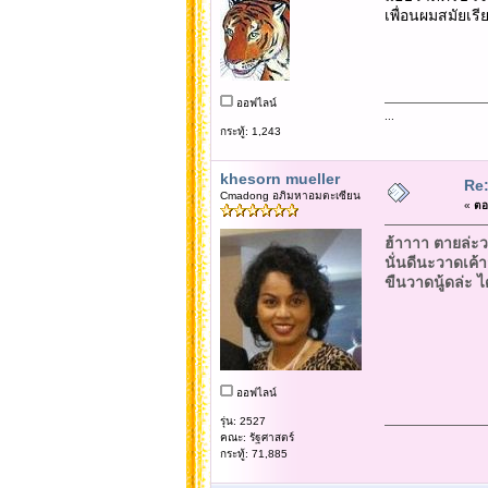
เพื่อนผมสมัยเรี
ออฟไลน์
...
กระทู้: 1,243
khesorn mueller
Re
Cmadong อภิมหาอมตะเซียน
«
ตอ
ฮ้าาาา ตายล่ะวา
นั่นดีนะวาดเค
ขืนวาดนู้ดล่ะ ไ
ออฟไลน์
รุ่น: 2527
คณะ: รัฐศาสตร์
กระทู้: 71,885