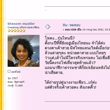
...
khesorn mueller
Re: ทดสอบ
Cmadong อภิมหาอมตะเซียน
«
ตอบ #288 เมื่อ:
24 กรกฎาคม 2561, 03:3
โหคะ...รุ่นไหนนี่?
ตั้งกะปีที่พี่ยังอยู่เมืองไทยนะ จำได้ค่ะ
ดวงตาเค้าสวย มิสไทยแลนเวิลด์เมื่อก่
ล้วนสวยๆคะ หน่วยตาสวย แบบไทยๆ
ว่าแต่,เค้าไม่มีใครจริงเหรอคะ ไม่เชื่อดี
วัยนี้คงรถไฟเที่ยวสุดท้ายแล้ว?
แถมนาฬิกาธรรมชาติก็tickย้อนหลังไม่ไ
ออฟไลน์
น่าเสียดาย.
รุ่น: 2527
ได้ถ่ายรูปคู่นางงามเชียว...เก๋ค่ะ
คณะ: รัฐศาสตร์
กระทู้: 71,885
แต่ตัวจริงเค้าสวยคะ สังเกตคิ้ว!