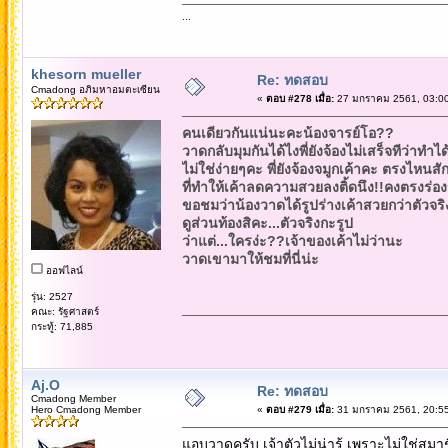
...
khesorn mueller
Re: ทดสอบ
Cmadong อภิมหาอมตะเซียน
«
ตอบ #278 เมื่อ:
27 มกราคม 2561, 03:00
คนเดียวกันแน่นะคะน้องจารย์โอ??
วาดกลับมุมกันได้ไงพี่ยังจ้องไม่เสร็จทีว่าทำได
ไม่ใช่ง่ายๆคะ พี่ยังจ้องจมูกเค้าคะ ตรงไหนสักท
ที่ทำให้เค้าลดความสวยลงติ้ดนึง!!คงตรงร่อง
ขอชมว่าน้องวาดได้รูปร่างเค้าสวยกว่าตัวจริง
ดูส่วนท้องสิคะ...ตัวจริงกะรูป
ว่าแต่...ใครง่ะ??เจ้าของเค้าไม่ว่านะ
วาดเขามาให้ชมที่นี่น่ะ
ออฟไลน์
รุ่น: 2527
คณะ: รัฐศาสตร์
กระทู้: 71,885
Aj.O
Re: ทดสอบ
Cmadong Member
Hero Cmadong Member
«
ตอบ #279 เมื่อ:
31 มกราคม 2561, 20:55
แอบวาดครับ เจ้าตัวไม่น่ารู้ เพราะไม่ใช่สมาช