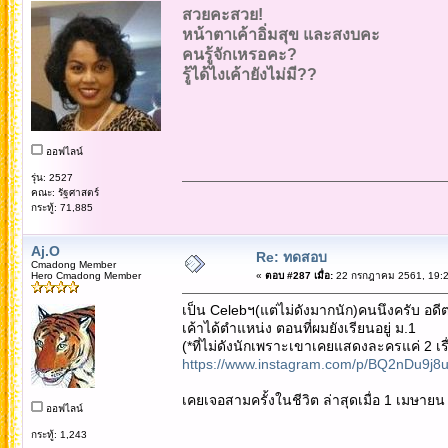
สวยคะสวย!
หน้าตาเค้าอิ่มสุข และสงบคะ
คนรู้จักเหรอคะ?
รู้ได้ไงเค้ายังไม่มี??
ออฟไลน์
รุ่น: 2527
คณะ: รัฐศาสตร์
กระทู้: 71,885
Aj.O
Re: ทดสอบ
Cmadong Member
Hero Cmadong Member
«
ตอบ #287 เมื่อ:
22 กรกฎาคม 2561, 19:2
เป็น Celebฯ(แต่ไม่ดังมากนัก)คนนึงครับ อด
เค้าได้ตำแหน่ง ตอนที่ผมยังเรียนอยู่ ม.1
(*ที่ไม่ดังนักเพราะเขาเคยแสดงละครแค่ 2 เรื่
https://www.instagram.com/p/BQ2nDu9j8
เคยเจอสามครั้งในชีวิต ล่าสุดเมื่อ 1 เมษายน 
ออฟไลน์
กระทู้: 1,243