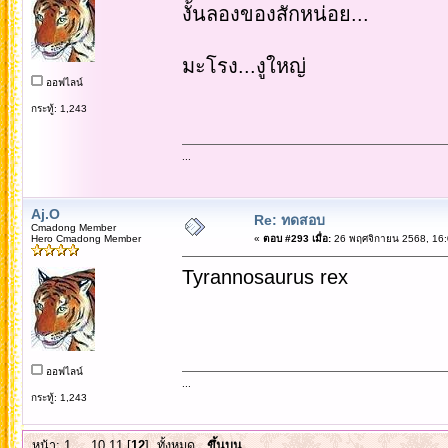
งั้นลองของสักหน่อย...
มะโรง...งูใหญ่
ออฟไลน์
กระทู้: 1,243
...
Aj.O
Re: ทดสอบ
Cmadong Member
Hero Cmadong Member
«
ตอบ #293 เมื่อ:
26 พฤศจิกายน 2568, 16:
Tyrannosaurus rex
ออฟไลน์
...
กระทู้: 1,243
หน้า:
1
...
10
11
[
12
]
ทั้งหมด
ขึ้นบน