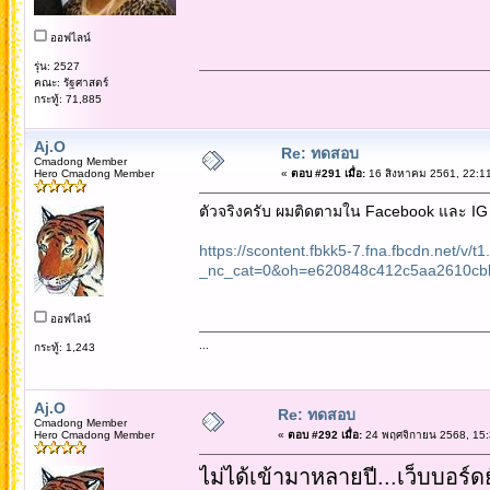
ออฟไลน์
รุ่น: 2527
คณะ: รัฐศาสตร์
กระทู้: 71,885
Aj.O
Re: ทดสอบ
Cmadong Member
Hero Cmadong Member
«
ตอบ #291 เมื่อ:
16 สิงหาคม 2561, 22:11
ตัวจริงครับ ผมติดตามใน Facebook และ IG คร
https://scontent.fbkk5-7.fna.fbcdn.net
_nc_cat=0&oh=e620848c412c5aa2610c
ออฟไลน์
...
กระทู้: 1,243
Aj.O
Re: ทดสอบ
Cmadong Member
Hero Cmadong Member
«
ตอบ #292 เมื่อ:
24 พฤศจิกายน 2568, 15:
ไม่ได้เข้ามาหลายปี...เว็บบอร์ดย