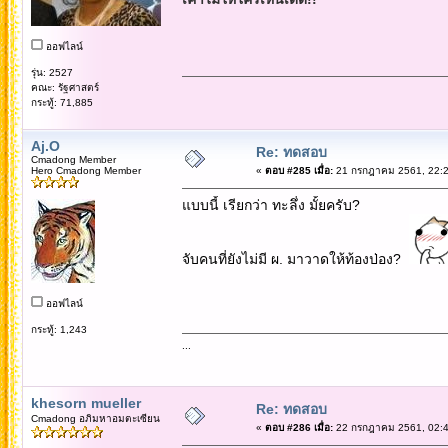
ออฟไลน์
รุ่น: 2527
คณะ: รัฐศาสตร์
กระทู้: 71,885
Aj.O
Re: ทดสอบ
Cmadong Member
Hero Cmadong Member
«
ตอบ #285 เมื่อ:
21 กรกฎาคม 2561, 22:2
แบบนี้ เรียกว่า ทะลึ่ง มั้ยครับ?
จับคนที่ยังไม่มี ผ. มาวาดให้ท้องป่อง?
ออฟไลน์
กระทู้: 1,243
...
khesorn mueller
Re: ทดสอบ
Cmadong อภิมหาอมตะเซียน
«
ตอบ #286 เมื่อ:
22 กรกฎาคม 2561, 02:4