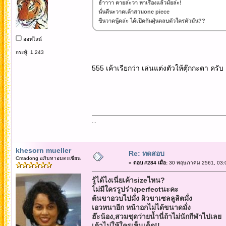
ฮ้าาาา ตายล่ะวา หาเรื่องแล้วมั้ยล่ะ!
นั่นดีนะวาดเค้าสวมone piece
ขืนวาดนู้ดล่ะ ได้เปิดกันฝุ่นตลบตัวใครตัวมัน??
ออฟไลน์
กระทู้: 1,243
555 เค้าเรียกว่า เล่นแต่งตัวให้ตุ๊กกะตา ครั
...
khesorn mueller
Re: ทดสอบ
Cmadong อภิมหาอมตะเซียน
«
ตอบ #284 เมื่อ:
30 พฤษภาคม 2561, 03:0
รู้ได้ไงเนี่ยเค้าsizeไหน?
ไม่มีใครรูปร่างperfectนะคะ
ต้นขาอวบไปมั่ง ผิวขาเซลลูลิตมั่ง
เอวหนาอีก หน้าอกไม่ได้ขนาดมั่ง
ฮ๊ะน้อง,สวมชุดว่ายน้ำนี่ถ้าไม่นักกีฬาไปเลย
เค้าไม่ให้ใครเห็นเด็ด!!