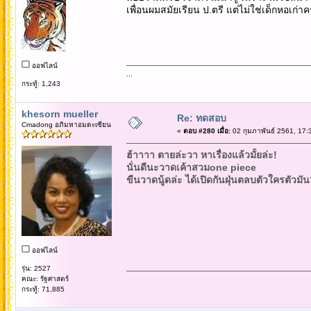
เพื่อนผมสมัยเรียน ป.ตรี แต่ไม่ใช่เด็กหอเก่าค
ออฟไลน์
...
กระทู้: 1,243
khesorn mueller
Re: ทดสอบ
Cmadong อภิมหาอมตะเซียน
«
ตอบ #280 เมื่อ:
02 กุมภาพันธ์ 2561, 17:
ฮ้าาาา ตายล่ะวา หาเรื่องแล้วมั้ยล่ะ!
นั่นดีนะวาดเค้าสวมone piece
ขืนวาดนู้ดล่ะ ได้เปิดกันฝุ่นตลบตัวใครตัวมั
ออฟไลน์
รุ่น: 2527
คณะ: รัฐศาสตร์
กระทู้: 71,885