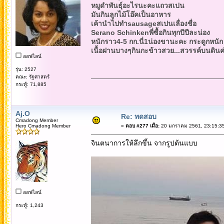
หมูดำพันธุ์อะไรนะคะแถวสเปน
มันกินลูกไม้โอ๊คเป็นอาหาร
เค้านำไปทำsausageสเปนเลื่องชื่อ
Serano Schinkenพี่ซื้อกินทุกปีปีละน่อง
หนักราว4-5 กก.นี่1น่องขานะคะ กระดูกหนัก
เนื้อฝานบางๆกินกะข้าวสวย...สวรรค์บนดินค
ออฟไลน์
รุ่น: 2527
คณะ: รัฐศาสตร์
กระทู้: 71,885
Aj.O
Re: ทดสอบ
Cmadong Member
Hero Cmadong Member
«
ตอบ #277 เมื่อ:
20 มกราคม 2561, 23:15:35
จินตนาการให้ลึกขึ้น จากรูปต้นแบบ
ออฟไลน์
กระทู้: 1,243