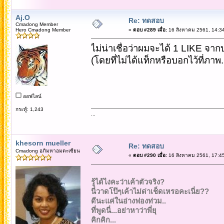
Aj.O
Re: ทดสอบ
Cmadong Member
Hero Cmadong Member
«
ตอบ #289 เมื่อ:
16 สิงหาคม 2561, 14:34
ไม่น่าเชื่อว่าผมจะได้ 1 LIKE จากบ
(โดยที่ไม่ได้แท็กหรือบอกไว้ที่ภาพ.
ออฟไลน์
กระทู้: 1,243
...
khesorn mueller
Re: ทดสอบ
Cmadong อภิมหาอมตะเซียน
«
ตอบ #290 เมื่อ:
16 สิงหาคม 2561, 17:45
รู้ได้ไงคะว่าเค้าตัวจริง?
นี่วาดโป๊ๆเค้าไม่ด่าเช็ดเหรอคะเนี่ย??
ดีนะแค่ในอ่างฟองท่วม..
ที่พูดนี่...อย่าหาว่าพี่ยุ
คิกคิก...