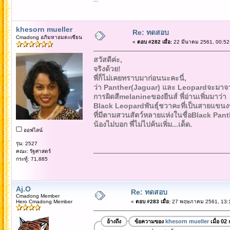
khesorn mueller
Re: ทดสอบ
Cmadong อภิมหาอมตะเซียน
«
ตอบ #282 เมื่อ:
22 มีนาคม 2561, 00:52
สวัสดีค่ะ,
จริงด้วย!
พี่ก็ไม่เคยทราบมาก่อนนะคะนี่,
ว่า Panther(Jaguar) และ Leopardจะมาจ
การผิดสีmelanineของยีนส์ พี่อ่านเพิ่มมาว่า
Black Leopardพันธุ์ชวาคะที่เป็นสายแข
ที่มีตามสวนสัตว์หลายแห่งในชื่อBlack Pant
น้องไม่บอก พี่ไม่ไปค้นเพิ่ม...เด็ด.
ออฟไลน์
รุ่น: 2527
คณะ: รัฐศาสตร์
กระทู้: 71,885
Aj.O
Re: ทดสอบ
Cmadong Member
Hero Cmadong Member
«
ตอบ #283 เมื่อ:
27 พฤษภาคม 2561, 13:1
อ้างถึง
ข้อความของ
khesorn mueller
เมื่อ 02