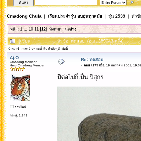
Cmadong Chula
|
เรือนประจำรุ่น อบอุ่นทุกสมัย
|
รุ่น 2539
| หัวข้
หน้า:
1
...
10
11
[
12
]
ทั้งหมด
ลงล่าง
ผู้เขียน
หัวข้อ: ทดสอบ (อ่าน 389043 ครั้ง)
0 สมาชิก และ 2 บุคคลทั่วไป กำลังดูหัวข้อนี้
Aj.O
Re: ทดสอบ
Cmadong Member
Hero Cmadong Member
«
ตอบ #275 เมื่อ:
19 มกราคม 2561, 19:02
ปีต่อไปก็เป็น ปีสุกร
ออฟไลน์
กระทู้: 1,243