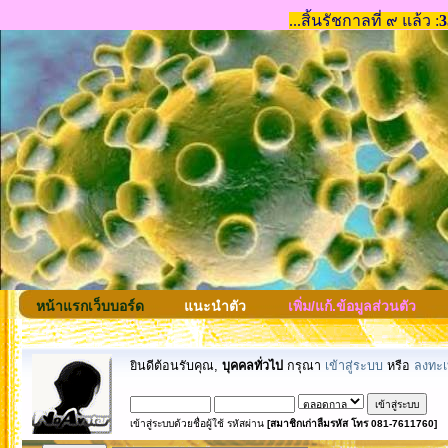
หน้าแรกเว็บบอร์ด
แนะนำตัว
เพิ่ม/แก้.ข้อมูลส่วนตัว
ยินดีต้อนรับคุณ,
บุคคลทั่วไป
กรุณา
เข้าสู่ระบบ
หรือ
ลงทะเ
เข้าสู่ระบบด้วยชื่อผู้ใช้ รหัสผ่าน
[สมาชิกเก่าลืมรหัส โทร 081-7611760]