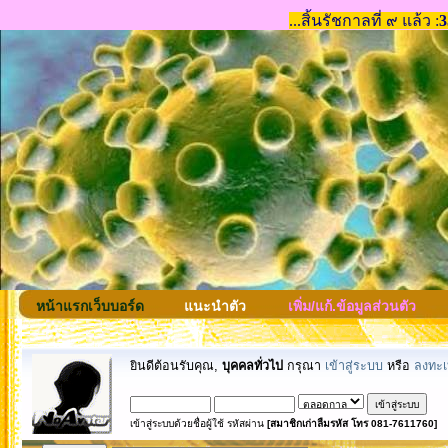
หน้าแรกเว็บบอร์ด
แนะนำตัว
เพิ่ม/แก้.ข้อมูลส่วนตัว
ยินดีต้อนรับคุณ,
บุคคลทั่วไป
กรุณา
เข้าสู่ระบบ
หรือ
ลงทะเ
เข้าสู่ระบบด้วยชื่อผู้ใช้ รหัสผ่าน
[สมาชิกเก่าลืมรหัส โทร 081-7611760]