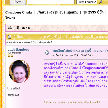
Cmadong Chula
|
เรือนประจำรุ่น อบอุ่นทุกสมัย
|
รุ่น 2535 ซี้ปึ๊ก
| 
ไหมคะ
หน้า: [
1
]
ลงล่าง
ผู้เขียน
หัวข้อ: ชักเงียบไปหน่อยนะคะรุ่นนี้...แวะม
0 สมาชิก และ 1 บุคคลทั่วไป กำลังดูหัวข้อนี้
LadyBamboo
ชักเงียบไปหน่อยนะคะรุ่นนี้...แวะมาส
Full Member
«
เมื่อ:
13 มกราคม 2554, 00:08:58 »
เพราะรู้ว่าเพื่อนบางคนไม่เข้า facebook เล
จากที่เราเลื่อนการนัดพบค้งใหญ่จากปลายปีที่แ
เสาร์สุดท้าย ปลายเดือนนี เราจะเจอกัน สถา
มีตั้งแต่ ส่งเสธ.ณัฐไปซูดาน ส่งประธานหล
ข่าวมงคลอะไรทำนองนั้นค่ะ ใครอยากมีวาระอะไร
แล้วจะมาอัพเดทข่าวให้อีกครั้งเมือ่หาข้อสรุ
ออฟไลน์
กระทู้: 402
As long as you wish beautiful, you will be beautiful!