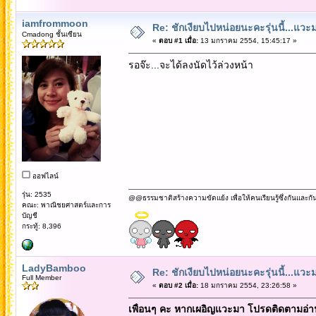
iamfrommoon
Re: ชักเงียบไปหน่อยนะคะรุ่นนี้...แว
Cmadong ชั้นเซียน
«
ตอบ #1 เมื่อ:
13 มกราคม 2554, 15:45:17 »
รอจ๊ะ...จะได้ลงนัดไว้ล่วงหน้า
ออฟไลน์
รุ่น: 2535
@@ธรรมชาติสร้างความขัดแย้ง เพื่อให้คนเรียนรู้ซึ่งกันและกั
คณะ: พาณิชยศาสตร์และการ
บัญชี
กระทู้: 8,396
LadyBamboo
Re: ชักเงียบไปหน่อยนะคะรุ่นนี้...แว
Full Member
«
ตอบ #2 เมื่อ:
18 มกราคม 2554, 23:26:58 »
เพื่อนๆ คะ หากเผอิญแวะมา โปรดติดตามอ่านข