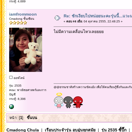
กระทู้: 4,689
iamfrommoon
Re: ชักเงียบไปหน่อยนะคะรุ่นนี้...แว
Cmadong ชั้นเซียน
«
ตอบ #4 เมื่อ:
04 ตุลาคม 2555, 22:48:25 »
ไม่มีความเคลื่อนไหวเลยยยย
ออฟไลน์
รุ่น: 2535
@@ธรรมชาติสร้างความขัดแย้ง เพื่อให้คนเรียนรู้ซึ่งกันและกั
คณะ: พาณิชยศาสตร์และการ
บัญชี
กระทู้: 8,396
หน้า: [
1
]
ขึ้นบน
Cmadong Chula
|
เรือนประจำรุ่น อบอุ่นทุกสมัย
|
รุ่น 2535 ซี้ปึ๊ก
| 