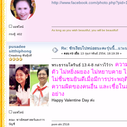
http://www.facebook.com/photo.php?pi
ออฟไลน์
As long as you wish beautiful, you will be beautiful!
กระทู้: 402
pusadee
Re: ชักเงียบไปหน่อยนะคะรุ่นนี้...แว
sitthiphong
«
ตอบ #3 เมื่อ:
13 กุมภาพันธ์ 2554, 18:19:39 »
Cmadong พันธุ์แท้
ความ
พระธรรมโครินธ์ 13:4-8 กล่าวไว้ว่า
ตัว ไม่หยิ่งผยอง ไม่หยาบคาย 
ไม่ชื่นชมยินดีเมื่อมีการประพฤ
ความผิดของคนอื่น และเชื่อใน
อย่าง
Happy Valentine Day ค่ะ
ออฟไลน์
คณะ: พาณิชยศาสตร์และการ
บัญชี
pom shi 2516