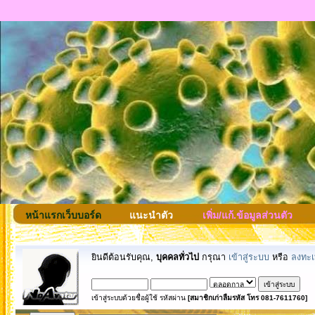
หน้าแรกเว็บบอร์ด
แนะนำตัว
เพิ่ม/แก้.ข้อมูลส่วนตัว
ยินดีต้อนรับคุณ,
บุคคลทั่วไป
กรุณา
เข้าสู่ระบบ
หรือ
ลงทะเ
เข้าสู่ระบบด้วยชื่อผู้ใช้ รหัสผ่าน
[สมาชิกเก่าลืมรหัส โทร 081-7611760]