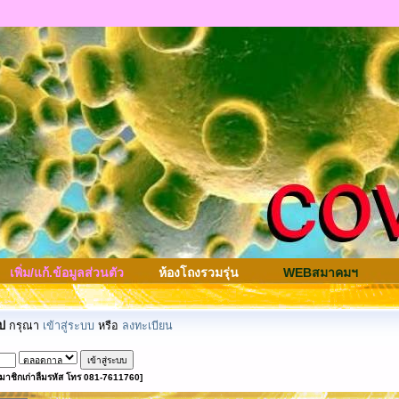
เพิ่ม/แก้.ข้อมูลส่วนตัว
ห้องโถงรวมรุ่น
WEBสมาคมฯ
ป
กรุณา
เข้าสู่ระบบ
หรือ
ลงทะเบียน
มาชิกเก่าลืมรหัส โทร 081-7611760]