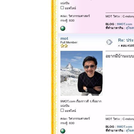
แบ่งปัน
ออฟไลน์
คณะ: วิศวกรรมศาสตร์
MOT วิศวะ : C-mdon
กระทู้: 830
BLOG :
9MOT.com
ที่ทำมาหากิน :
สุโขส
mot
Re: ประ
Full Member
«
ตอบ #105 
อยากมีบ้านแบบนี
9MOT.com เรื่องราวดี ๆ ที่อยาก
แบ่งปัน
ออฟไลน์
คณะ: วิศวกรรมศาสตร์
MOT วิศวะ : C-mdon
กระทู้: 830
BLOG :
9MOT.com
ที่ทำมาหากิน :
สุโขส