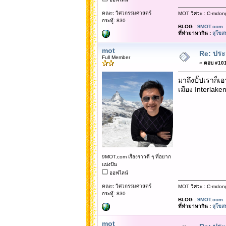
คณะ: วิศวกรรมศาสตร์
MOT วิศวะ : C-mdon
กระทู้: 830
BLOG :
9MOT.com
ที่ทำมาหากิน :
สุโขส
mot
Re: ประ
Full Member
«
ตอบ #101 
มาถึงปั๊ปเราก็
เมือง Interlake
9MOT.com เรื่องราวดี ๆ ที่อยาก
แบ่งปัน
ออฟไลน์
คณะ: วิศวกรรมศาสตร์
MOT วิศวะ : C-mdon
กระทู้: 830
BLOG :
9MOT.com
ที่ทำมาหากิน :
สุโขส
mot