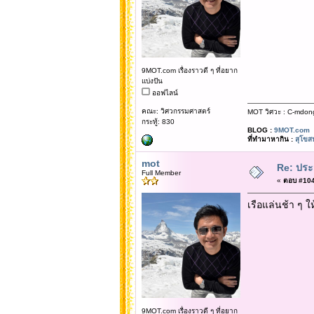
9MOT.com เรื่องราวดี ๆ ที่อยาก
แบ่งปัน
ออฟไลน์
คณะ: วิศวกรรมศาสตร์
MOT วิศวะ : C-mdon
กระทู้: 830
BLOG :
9MOT.com
ที่ทำมาหากิน :
สุโขส
mot
Re: ประ
Full Member
«
ตอบ #104 
เรือแล่นช้า ๆ ให
9MOT.com เรื่องราวดี ๆ ที่อยาก