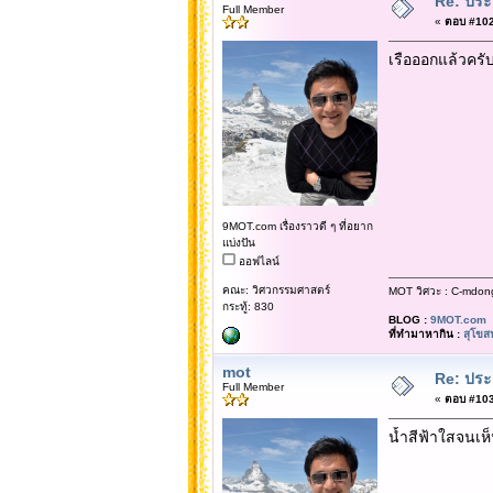
Re: ประ
Full Member
«
ตอบ #102 
เรือออกแล้วครั
9MOT.com เรื่องราวดี ๆ ที่อยาก
แบ่งปัน
ออฟไลน์
คณะ: วิศวกรรมศาสตร์
MOT วิศวะ : C-mdon
กระทู้: 830
BLOG :
9MOT.com
ที่ทำมาหากิน :
สุโขส
mot
Re: ประ
Full Member
«
ตอบ #103 
น้ำสีฟ้าใสจนเห