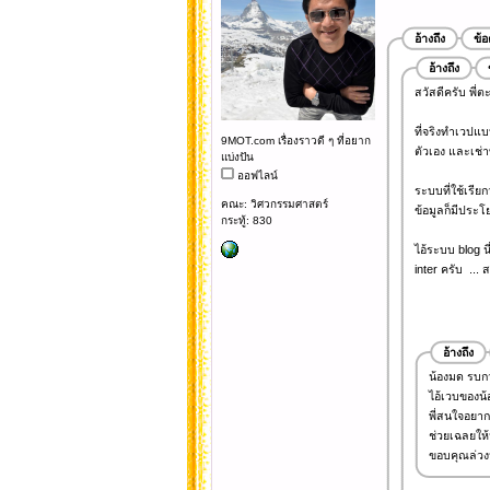
อ้างถึง
ข้
อ้างถึง
สวัสดีครับ พี่ต
ที่จริงทำเวปแ
9MOT.com เรื่องราวดี ๆ ที่อยาก
ตัวเอง และเช่า
แบ่งปัน
ออฟไลน์
ระบบที่ใช้เรีย
คณะ: วิศวกรรมศาสตร์
ข้อมูลก็มีประโย
กระทู้: 830
ไอ้ระบบ blog น
inter ครับ ... 
อ้างถึง
น้องมด รบก
ไอ้เวบของน้
พี่สนใจอยากท
ช่วยเฉลยให้
ขอบคุณล่วง