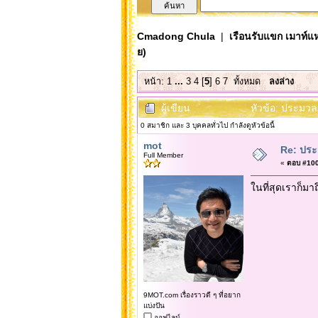
Cmadong Chula
|
เรือนรับแขก เมาท์แห
ย)
หน้า:
1
...
3
4
[
5
]
6
7
ทั้งหมด
ลงล่าง
ผู้เขียน
หัวข้อ: ประมวล
0 สมาชิก และ 3 บุคคลทั่วไป กำลังดูหัวข้อนี้
mot
Re: ประ
Full Member
«
ตอบ #100 
ในที่สุดเราก็มา
9MOT.com เรื่องราวดี ๆ ที่อยาก
แบ่งปัน
ออฟไลน์