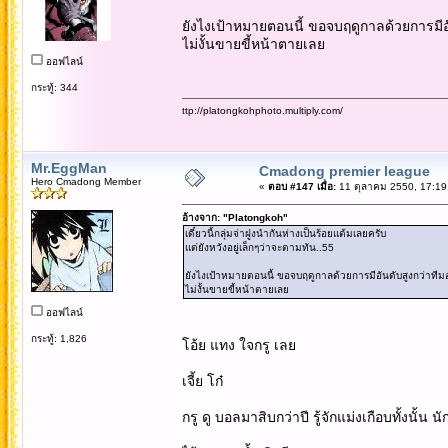
ยังไงเป้าหมายตอนนี้ ขอจบฤดูกาลด้วยการมีอัน
ไม่งั้นขายขี้หน้าตายเลย
ออฟไลน์
กระทู้: 344
ttp://platongkohphoto.multiply.com/
Mr.EggMan
Cmadong premier league
Hero Cmadong Member
«
ตอบ #147 เมื่อ:
11 ตุลาคม 2550, 17:19
อ้างจาก: "Platongkoh"
เดี๋ยวนี้กลุ่มจ่าฝูงนำกันห่างเป็นร้อยแต้มเลยครับ
แต่ยังหวังอยู่เล็กๆว่าจะตามทัน..55
ยังไงเป้าหมายตอนนี้ ขอจบฤดูกาลด้วยการมีอันดับสูงกว่าทีมอ่
ไม่งั้นขายขี้หน้าตายเลย
ออฟไลน์
กระทู้: 1,826
โอ้ย แทง ใจกรู เลย
เจี้ย โก๋
กรู ดู บอลมาสิบกว่าปี รู้จักแม่งเกือบทั้งนั้น