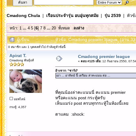
Cmadong Chula
|
เรือนประจำรุ่น อบอุ่นทุกสมัย
|
รุ่น 2539
| หัวข้
หน้า:
1
...
4
5
[
6
]
7
8
...
20
ทั้งหมด
ลงล่าง
ผู้เขียน
หัวข้อ: Cmadong premier league (อ่าน 331
0 สมาชิก และ 1 บุคคลทั่วไป กำลังดูหัวข้อนี้
Apirat T.
Cmadong premier league
Cmadong พันธุ์แท้
«
ตอบ #125 เมื่อ:
12 กันยายน 2550, 07:54
อ้างจาก: "ชาร์ป"
เอา ... อาทิตย์ นี้ เตรียม ล่าคะแนน ต่อ ...
ที่คุณน้องล่าคะแนนนี่ คะแนน premier
หรือคะแนน post กระทู้ครับ
ออฟไลน์
เห็นแมร่ง post ครบทุกกระทู้ในห้องนี้เลย
กระทู้: 4,357
ตาแคม :shock: