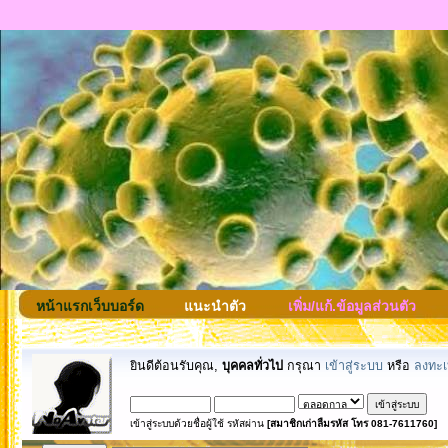
หน้าแรกเว็บบอร์ด
แนะนำตัว
เพิ่ม/แก้.ข้อมูลส่วนตัว
ยินดีต้อนรับคุณ,
บุคคลทั่วไป
กรุณา
เข้าสู่ระบบ
หรือ
ลงทะเ
เข้าสู่ระบบด้วยชื่อผู้ใช้ รหัสผ่าน
[สมาชิกเก่าลืมรหัส โทร 081-7611760]