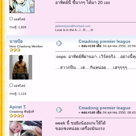
อาทิตย์นี้ ขี้มากๆ ได้มา 20 เอง
ออฟไลน์
jakkreepan@hotmail.com
กระทู้: 1,826
Love is in the A...I...R......H
นายป้อ
Cmadong premier league
«
ตอบ #139 เมื่อ:
03 ตุลาคม 2550, 20:59
Hero Cmadong Member
:oops: อาทิตย์ที่ผ่านมา..เวิร์คจริง....อย่างนี้ท
....สาวกปืน....เฮ....กันหน่อย......เฮๆๆๆๆ........
ออฟไลน์
กระทู้: 1,124
Apirat T.
Cmadong premier league
Cmadong พันธุ์แท้
«
ตอบ #140 เมื่อ:
04 ตุลาคม 2550, 08:43
week นี้ ขอยิงน้องแกะให้ได้
ขอแซงหน่อย เครื่องมันแรง