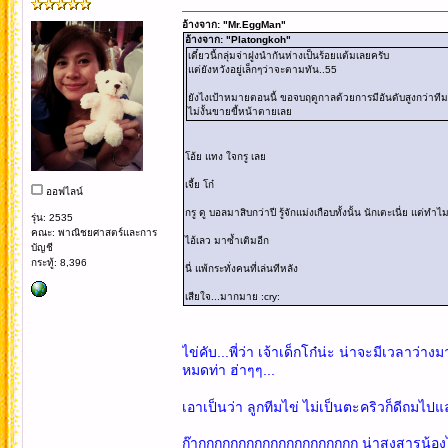
อ้างจาก: "Mr.EggMan"
อ้างจาก: "Platongkoh"
เดี๋ยวนี้กลุ่มจ่าฝูงนำกันห่างเป็นร้อยแต้มเลยครับ
แต่ยังหวังอยู่เล็กๆว่าจะตามทัน..55
ยังไงเป้าหมายตอนนี้ ขอจบฤดูกาลด้วยการมีอันดับสูงกว่าทีมอ
ไม่งั้นขายขี้หน้าตายเลย
โอ้ย แทง ใจกรู เลย
เจี้ย โก๋
ออฟไลน์
กรู ดู บอลมาสิบกว่าปี รู้จักแม่งเกือบทั้งนั้น นักเตะเนี่ย แต่ทำ
รุ่น: 2535
คณะ: พาณิชยศาสตร์และการ
ไอ้เลว มาซ้ำเติมอีก
บัญชี
กระทู้: 8,396
นี่ แพ้กระทั่งคนที่เล่นทีหลัง
เสียใจ...มากมาย :cry:
ไข่คับ...พี่ว่า เจ้าเด็กโก๋น่ะ น่าจะมีเวลาว
หมดท่า ฮ่าๆๆ...
เอาเป็นว่า ลูกทีมไข่ ไม่เป็นตะคริวก็ดีถมไ
ก๊ากกกกกกกกกกกกกกกกกกกก น่าสงสารน้องไข