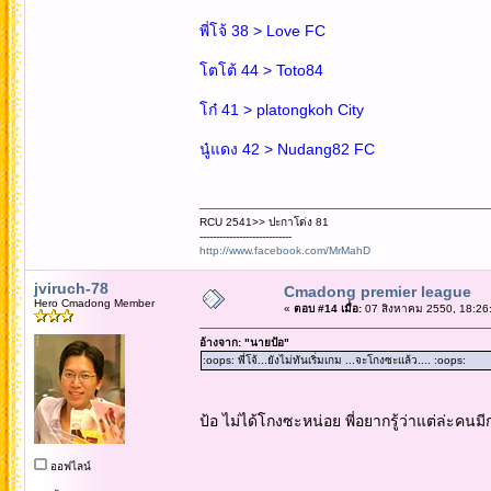
พี่โจ้ 38 > Love FC
โตโต้ 44 > Toto84
โก๋ 41 > platongkoh City
นู๋แดง 42 > Nudang82 FC
RCU 2541>> ปะกาโด่ง 81
----------------------------
http://www.facebook.com/MrMahD
jviruch-78
Cmadong premier league
Hero Cmadong Member
«
ตอบ #14 เมื่อ:
07 สิงหาคม 2550, 18:26
อ้างจาก: "นายป้อ"
:oops: พี่โจ้...ยังไม่ทันเริ่มเกม ...จะโกงซะแล้ว.... :oops:
ป้อ ไม่ได้โกงซะหน่อย พี่อยากรู้ว่าแต่ล่ะคนม
ออฟไลน์