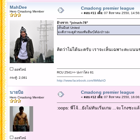
MahDee
Cmadong premier league
Hero Cmadong Member
«
ตอบ #11 เมื่อ:
07 สิงหาคม 2550, 14:56
อ้างจาก: "jviruch-78"
เห็นมีแต่ United
มะดีเราจะดูตัวของทีมอื่นๆได้อ่ะป่าวอ่ะ
คิดว่าไม่ได้นะครับ เราจะเห็นเฉพาะคะแนนข
ออฟไลน์
RCU 2541>> ปะกาโด่ง 81
----------------------------
กระทู้: 2,081
http://www.facebook.com/MrMahD
นายป้อ
Cmadong premier league
«
ตอบ #12 เมื่อ:
07 สิงหาคม 2550, 16:06
Hero Cmadong Member
:oops: พี่โจ้...ยังไม่ทันเริ่มเกม ...จะโกงซะแล้
ออฟไลน์