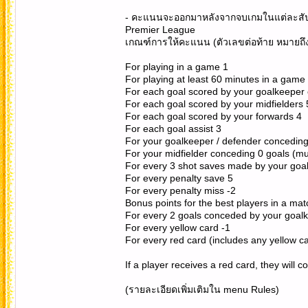
- คะแนนจะออกมาหลังจากจบเกมในแต่ละสัป
Premier League
เกณฑ์การให้คะแนน (ตัวเลขต่อท้าย หมายถึง
For playing in a game 1
For playing at least 60 minutes in a game
For each goal scored by your goalkeeper 
For each goal scored by your midfielders 
For each goal scored by your forwards 4
For each goal assist 3
For your goalkeeper / defender conceding 
For your midfielder conceding 0 goals (mus
For every 3 shot saves made by your goa
For every penalty save 5
For every penalty miss -2
Bonus points for the best players in a mat
For every 2 goals conceded by your goalk
For every yellow card -1
For every red card (includes any yellow ca
If a player receives a red card, they will 
(รายละเอียดเพิ่มเติมใน menu Rules)