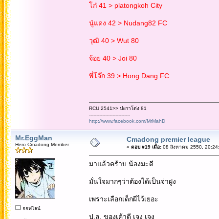
โก๋ 41 > platongkoh City
นู๋แดง 42 > Nudang82 FC
วุฒิ 40 > Wut 80
จ้อย 40 > Joi 80
พี่โจ๊ก 39 > Hong Dang FC
RCU 2541>> ปะกาโด่ง 81
----------------------------
http://www.facebook.com/MrMahD
Mr.EggMan
Cmadong premier league
Hero Cmadong Member
«
ตอบ #19 เมื่อ:
08 สิงหาคม 2550, 20:24
มาแล้วคร้าบ น้องมะดี
มั่นใจมากๆว่าต้องได้เป็นจ่าฝูง
เพราะเลือกเด็กผีไว้เยอะ
ออฟไลน์
ป.ล. ของเค้าดี เจง เจง