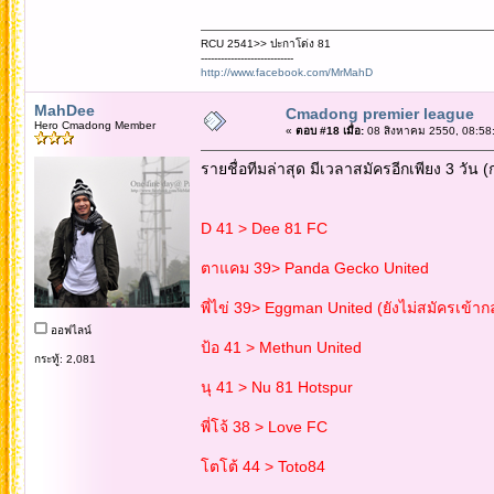
RCU 2541>> ปะกาโด่ง 81
----------------------------
http://www.facebook.com/MrMahD
MahDee
Cmadong premier league
Hero Cmadong Member
«
ตอบ #18 เมื่อ:
08 สิงหาคม 2550, 08:58
รายชื่อทีมล่าสุด มีเวลาสมัครอีกเพียง 3 วัน (
D 41 > Dee 81 FC
ตาแคม 39> Panda Gecko United
พี่ไข่ 39> Eggman United (ยังไม่สมัครเข้ากล
ออฟไลน์
ป้อ 41 > Methun United
กระทู้: 2,081
นุ 41 > Nu 81 Hotspur
พี่โจ้ 38 > Love FC
โตโต้ 44 > Toto84