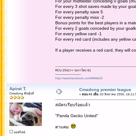
For your midfielder conceding 0 goals (mus
For every 3 shot saves made by your goa
For every penalty save 5
For every penalty miss -2
Bonus points for the best players in a mat
For every 2 goals conceded by your goalk
For every yellow card -1
For every red card (includes any yellow ca
If a player receives a red card, they will 
RCU 2541>> ปะกาโด่ง 81
----------------------------
http://www.facebook.com/MrMahD
Apirat T.
Cmadong premier league
Cmadong พันธุ์แท้
«
ตอบ #1 เมื่อ:
03 สิงหาคม 2550, 18:11:
สมัครเรียบร้อยแล้ว
"Panda Gecko United"
ตาแคม
ออฟไลน์