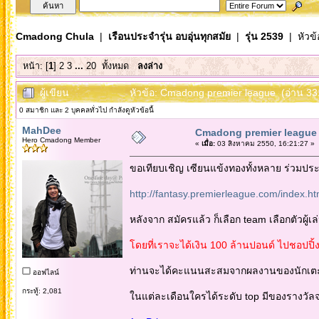
Cmadong Chula
|
เรือนประจำรุ่น อบอุ่นทุกสมัย
|
รุ่น 2539
| หัวข้
หน้า: [
1
]
2
3
...
20
ทั้งหมด
ลงล่าง
ผู้เขียน
หัวข้อ: Cmadong premier league (อ่าน 331
0 สมาชิก และ 2 บุคคลทั่วไป กำลังดูหัวข้อนี้
MahDee
Cmadong premier league
Hero Cmadong Member
«
เมื่อ:
03 สิงหาคม 2550, 16:21:27 »
ขอเทียบเชิญ เซียนแข้งทองทั้งหลาย ร่วมปร
http://fantasy.premierleague.com/index.ht
หลังจาก สมัครแล้ว ก็เลือก team เลือกตัวผู้เล
โดยที่เราจะได้เงิน 100 ล้านปอนด์ ไปชอปปิ้
ท่านจะได้คะแนนสะสมจากผลงานของนักเตะที
ออฟไลน์
กระทู้: 2,081
ในแต่ละเดือนใครได้ระดับ top มีของรางวัลจา