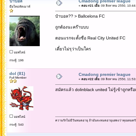
ป๋าบอล
Cmadong premier league
«
ตอบ #21 เมื่อ:
09 สิงหาคม 2550, 10:44
มือใหม่หัดเมาท์
ป๋าบอล?? > Ballcelona FC
ถูกต้องนะคร๊าบบบ
ตอนแรกจะตั้งชื่อ Real City United FC
เดี๋ยวไม่รุว่าเป็นใคร
ออฟไลน์
กระทู้: 196
dol (81)
Cmadong premier league
Full Member
«
ตอบ #22 เมื่อ:
09 สิงหาคม 2550, 11:53
สมัครแล้ว dolinblack united ไม่รู้เข้าถูกหรื
ออฟไลน์
ความรักไม่มีวันหมดอายุ ถ้ามันจะหมดอายุแสดงว่าคุณหมดรั
กระทู้: 540