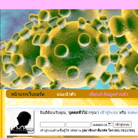
หน้าแรกเว็บบอร์ด
แนะนำตัว
เพิ่ม/แก้.ข้อมูลส่วนตัว
ยินดีต้อนรับคุณ,
บุคคลทั่วไป
กรุณา
เข้าสู่ระบบ
หรือ
ลงทะเ
เข้าสู่ระบบด้วยชื่อผู้ใช้ รหัสผ่าน
[สมาชิกเก่าลืมรหัส โทร 081-7611760]