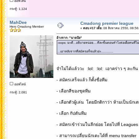
ออฟไลน์
กระทู้: 1,124
MahDee
Cmadong premier league
Hero Cmadong Member
«
ตอบ #17 เมื่อ:
08 สิงหาคม 2550, 08:56
อ้างจาก: "นายป้อ"
:oops: มะดี...อธิบายหน่อย....ทีละขั้นตอนทำไงต่อเผื่อคนที่ไม่รู
...เอาหลังจากที่สมัครเสร็จแล้วอ่ะ.............
จำไม่ได้แล้ววะ :lol: :lol: เอาคร่าว ๆ ละกัน
- สมัครเสร็จแล้ว ก็ตั้งชื่อทีม
ออฟไลน์
- เลือกสีของชุดทีม
กระทู้: 2,081
- เลือกตัวผู้เล่น โดยมีกติกาว่า ห้ามเป็นนัก
- เลือก กัปตันทีม
- สมัครเข้าร่วมในลีกย่อย โดยไปที่ Leagues แ
- สามารถเปลี่ยนนักเตะได้ที่ menu transfer