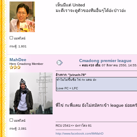
เห็นมีแต่ United
มะดีเราจะดูตัวของทีมอื่นๆได้อ่ะป่าวอ่ะ
ออฟไลน์
กระทู้: 1,601
MahDee
Cmadong premier league
Hero Cmadong Member
«
ตอบ #10 เมื่อ:
07 สิงหาคม 2550, 14:55
อ้างจาก: "jviruch-78"
ทำไมไม่ขึ้นชื่อ ไข่ กะ แคม อ่ะ
Love FC = LFC
พี่ไข่ กะพี่แคม ยังไม่สมัครเข้า league ย่อยคร
ออฟไลน์
RCU 2541>> ปะกาโด่ง 81
กระทู้: 2,081
----------------------------
http://www.facebook.com/MrMahD