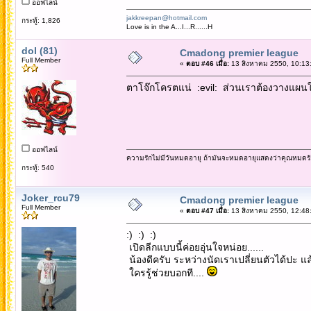
ออฟไลน์
jakkreepan@hotmail.com
กระทู้: 1,826
Love is in the A...I...R......H
dol (81)
Cmadong premier league
Full Member
«
ตอบ #46 เมื่อ:
13 สิงหาคม 2550, 10:13
ตาโจ๊กโครตแน่ :evil: ส่วนเราต้องวางแผนใ
ออฟไลน์
ความรักไม่มีวันหมดอายุ ถ้ามันจะหมดอายุแสดงว่าคุณหมดรั
กระทู้: 540
Joker_rcu79
Cmadong premier league
Full Member
«
ตอบ #47 เมื่อ:
13 สิงหาคม 2550, 12:48
:) :) :)
เปิดลีกแบบนี้ค่อยอุ่นใจหน่อย......
น้องดีครับ ระหว่างนัดเราเปลี่ยนตัวได้ปะ แล้
ใครรู้ช่วยบอกที....