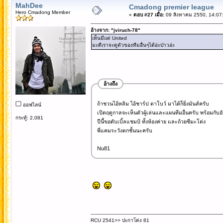
MahDee
Cmadong premier league
Hero Cmadong Member
«
ตอบ #27 เมื่อ:
09 สิงหาคม 2550, 14:07
อ้างจาก: "jviruch-78"
เห็นมีแต่ United
มะดีเราจะดูตัวของทีมอื่นๆได้อ่ะป่าวอ่ะ
อ้างถึง
ถ้าชวนไอ้หลิม ไอ้ชาร์ป ตาโบว์ มาได้ก็ยิ่งมันส์ครับ
ออฟไลน์
เปิดฤดูกาลจะเห็นตัวผู้เล่นและแผนทีมอื่นครับ พร้อมกั
กระทู้: 2,081
ปีนี้ขอดับเบิ้ลแชมป์ ทั้งห้องค่าย และถ้วยซีมะโด่ง
พี่แคมระวังตกชั้นนะครับ
Nu81
RCU 2541>> ปะกาโด่ง 81