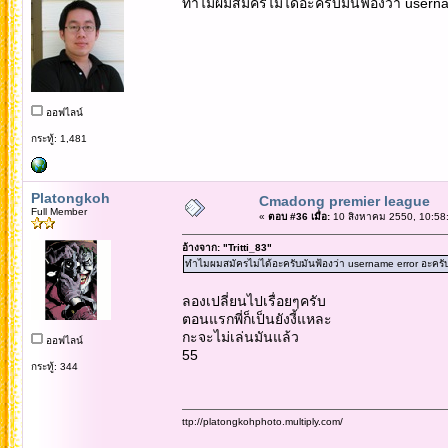
ทำไมผมสมัครไม่ได้อะครับมันฟ้องว่า userna
ออฟไลน์
กระทู้: 1,481
Platongkoh
Cmadong premier league
Full Member
«
ตอบ #36 เมื่อ:
10 สิงหาคม 2550, 10:58
อ้างจาก: "Tritti_83"
ทำไมผมสมัครไม่ได้อะครับมันฟ้องว่า username error อะครับ 
ลองเปลี่ยนไปเรื่อยๆครับ
ตอนแรกพี่ก็เป็นยังงี้แหละ
กะจะไม่เล่นมันแล้ว
ออฟไลน์
55
กระทู้: 344
ttp://platongkohphoto.multiply.com/