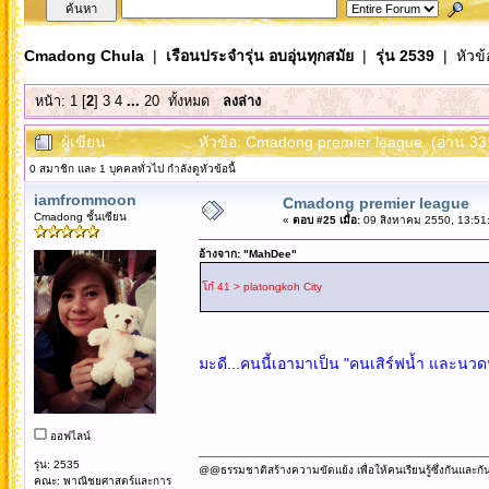
Cmadong Chula
|
เรือนประจำรุ่น อบอุ่นทุกสมัย
|
รุ่น 2539
| หัวข้
หน้า:
1
[
2
]
3
4
...
20
ทั้งหมด
ลงล่าง
ผู้เขียน
หัวข้อ: Cmadong premier league (อ่าน 331
0 สมาชิก และ 1 บุคคลทั่วไป กำลังดูหัวข้อนี้
iamfrommoon
Cmadong premier league
Cmadong ชั้นเซียน
«
ตอบ #25 เมื่อ:
09 สิงหาคม 2550, 13:51
อ้างจาก: "MahDee"
โก๋ 41 > platongkoh City
มะดี...คนนี้เอามาเป็น "คนเสิร์ฟน้ำ และนวด
ออฟไลน์
รุ่น: 2535
@@ธรรมชาติสร้างความขัดแย้ง เพื่อให้คนเรียนรู้ซึ่งกันและกั
คณะ: พาณิชยศาสตร์และการ