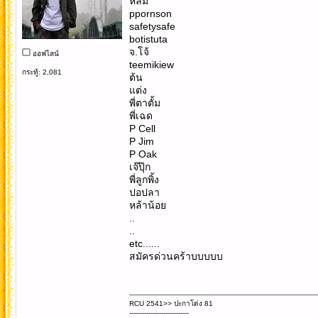
หลิม
ppornson
safetysafe
botistuta
จ.โจ้
ออฟไลน์
teemikiew
กระทู้: 2,081
ต้น
แต่ง
พี่ตาตั้ม
พี่เฉด
P Cell
P Jim
P Oak
เจ๊ปุ๊ก
พี่ลูกพิ้ง
ปอปลา
หล้าน้อย
..
..
etc......
สมัครด่วนคร้าบบบบบ
RCU 2541>> ปะกาโด่ง 81
----------------------------