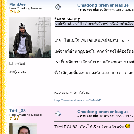
MahDee
Cmadong premier league
Hero Cmadong Member
«
ตอบ #39 เมื่อ:
10 สิงหาคม 2550, 13:26
อ้างจาก: "dol (81)"
มะดีครับ แล้วเล่นยังไง ต้องคุมทีมด้วยหร่อ หรือเลือกตัวแล้
เอ่อ...ไม่แน่ใจ เพิ่งเคยเล่นเหมือนกัน :x :x
แต่จากที่อ่านกฎของมัน คาดว่าคงไม่ต้องจัดอะ
เราก็แค่จัดการเลือกนักเตะ หรืออาจจะ transfer
ออฟไลน์
กระทู้: 2,081
ที่สำคัญอยู่ที่ผลงานของนักเตะมากกว่า ว่าจะ
RCU 2541>> ปะกาโด่ง 81
----------------------------
http://www.facebook.com/MrMahD
Tritti_83
Cmadong premier league
Hero Cmadong Member
«
ตอบ #40 เมื่อ:
10 สิงหาคม 2550, 13:42
Tritti RCU83 มัครได้เรียบร้อยแล้วครับ