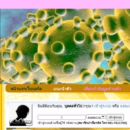
หน้าแรกเว็บบอร์ด
แนะนำตัว
เพิ่ม/แก้.ข้อมูลส่วนตัว
ยินดีต้อนรับคุณ,
บุคคลทั่วไป
กรุณา
เข้าสู่ระบบ
หรือ
ลงทะเ
เข้าสู่ระบบด้วยชื่อผู้ใช้ รหัสผ่าน
[สมาชิกเก่าลืมรหัส โทร 081-7611760]