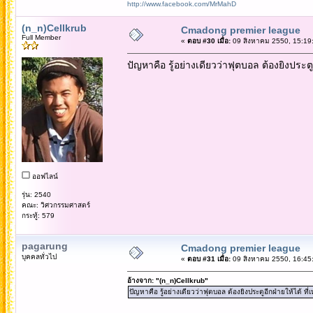
http://www.facebook.com/MrMahD
(n_n)Cellkrub
Cmadong premier league
Full Member
«
ตอบ #30 เมื่อ:
09 สิงหาคม 2550, 15:19
ปัญหาคือ รู้อย่างเดียวว่าฟุตบอล ต้องยิงประตูอ
ออฟไลน์
รุ่น: 2540
คณะ: วิศวกรรมศาสตร์
กระทู้: 579
pagarung
Cmadong premier league
บุคคลทั่วไป
«
ตอบ #31 เมื่อ:
09 สิงหาคม 2550, 16:45
อ้างจาก: "(n_n)Cellkrub"
ปัญหาคือ รู้อย่างเดียวว่าฟุตบอล ต้องยิงประตูอีกฝ่ายให้ได้ ที่เ