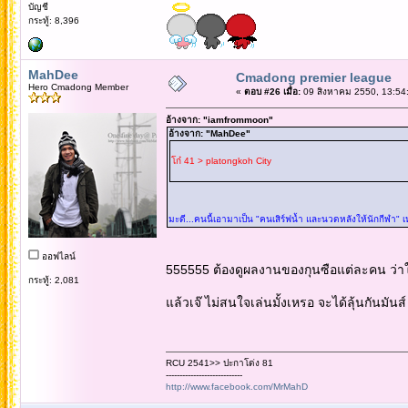
บัญชี
กระทู้: 8,396
MahDee
Cmadong premier league
Hero Cmadong Member
«
ตอบ #26 เมื่อ:
09 สิงหาคม 2550, 13:54
อ้างจาก: "iamfrommoon"
อ้างจาก: "MahDee"
โก๋ 41 > platongkoh City
มะดี...คนนี้เอามาเป็น "คนเสิร์ฟน้ำ และนวดหลังให้นักกีฬา" 
ออฟไลน์
555555 ต้องดูผลงานของกุนซือแต่ละคน ว่าใคร
กระทู้: 2,081
แล้วเจ๊ ไม่สนใจเล่นมั้งเหรอ จะได้ลุ้นกันมันส
RCU 2541>> ปะกาโด่ง 81
----------------------------
http://www.facebook.com/MrMahD