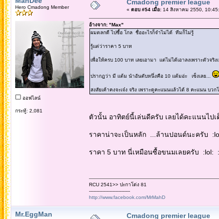
MahDee
Cmadong premier league
Hero Cmadong Member
«
ตอบ #54 เมื่อ:
14 สิงหาคม 2550, 10:45
อ้างจาก: "Max"
ผมตลกดี ไปซื้อ โกล ชื่ออะไรก็จำไม่ได้ ทีมก็ไม่รู้
รู้แต่ว่าราคา 5 บาท
เพื่อให้ครบ 100 บาท เลยเอามา แต่ไม่ได้เอาลงเพราะตัวจริง
ปรากฎว่า มี แต้ม นำอันดับหนึ่งคือ 10 แต้มอ่ะ เซ็งเลย...
สงสัยเค้าคงจะเจ๋ง จริง เพราะดูคะแนนแล้วได้ 8 คะแนน บวกโ
ออฟไลน์
กระทู้: 2,081
ตัวนั้น อาทิตย์นี้เล่นดีครับ เลยได้คะแนนไปเ
ราคาน่าจะเป็นหลัก ...ล้านปอนด์นะครับ :lol:
ราคา 5 บาท นี่เหมือนซื้อขนมเลยครับ :lol: :l
RCU 2541>> ปะกาโด่ง 81
----------------------------
http://www.facebook.com/MrMahD
Mr.EggMan
Cmadong premier league