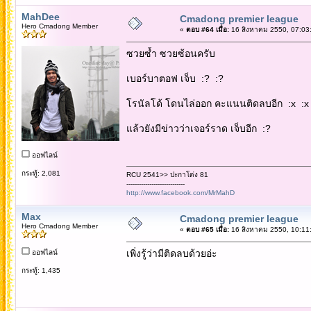
MahDee
Cmadong premier league
Hero Cmadong Member
«
ตอบ #64 เมื่อ:
16 สิงหาคม 2550, 07:03
ซวยซ้ำ ซวยซ้อนครับ
เบอร์บาตอฟ เจ็บ :? :?
โรนัลโด้ โดนไล่ออก คะแนนติดลบอีก :x :x
แล้วยังมีข่าวว่าเจอร์ราด เจ็บอีก :?
ออฟไลน์
กระทู้: 2,081
RCU 2541>> ปะกาโด่ง 81
----------------------------
http://www.facebook.com/MrMahD
Max
Cmadong premier league
Hero Cmadong Member
«
ตอบ #65 เมื่อ:
16 สิงหาคม 2550, 10:11
เพิ่งรู้ว่ามีติดลบด้วยอ่ะ
ออฟไลน์
กระทู้: 1,435