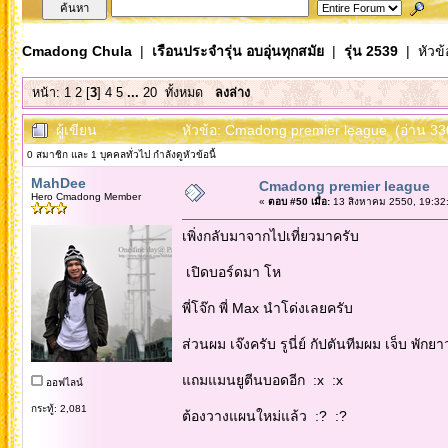
Cmadong Chula
|
เรือนประจำรุ่น อบอุ่นทุกสมัย
|
รุ่น 2539
| หัวข้
หน้า:
1
2
[
3
]
4
5
...
20
ทั้งหมด
ลงล่าง
ผู้เขียน
หัวข้อ: Cmadong premier league (อ่าน 330
0 สมาชิก และ 1 บุคคลทั่วไป กำลังดูหัวข้อนี้
MahDee
Cmadong premier league
Hero Cmadong Member
«
ตอบ #50 เมื่อ:
13 สิงหาคม 2550, 19:32
เพิ่งกลับมาจากไปเที่ยวมาครับ
เปิดบอร์ดมา โห
พี่โจ๊ก พี่ Max นำโด่งเลยครับ
ส่วนผม เจ๊งครับ รูนี่ย์ กัปตันทีมผม เจ็บ พักยา
แถมแมนยูตีนบอดอีก :x :x
ออฟไลน์
กระทู้: 2,081
ต้องวางแผนใหม่แล้ว :? :?