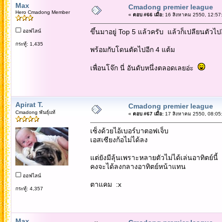
Max
Cmadong premier league
Hero Cmadong Member
«
ตอบ #66 เมื่อ:
16 สิงหาคม 2550, 12:57
ขึ้นมาอยู่ Top 5 แล้วครับ แล้วก็เปลียนตัวไป
ออฟไลน์
กระทู้: 1,435
พร้อมกับโดนตัดไปอีก 4 แต้ม
เพื่อนโจ๊ก นี่ อันดับหนึ่งตลอดเลยอ่ะ
Apirat T.
Cmadong premier league
Cmadong พันธุ์แท้
«
ตอบ #67 เมื่อ:
17 สิงหาคม 2550, 08:05
เซ็งด้วยไอ้เบอร์บาตอฟเจ็บ
เอสเซียงก้อไม่ได้ลง
แต่ยังมีลุ้นเพราะหลายตัวไม่ได้เล่นอาทิตย์นี้
คงจะได้ลงกลางอาทิตย์หน้าแทน
ออฟไลน์
ตาแคม :x
กระทู้: 4,357
Max