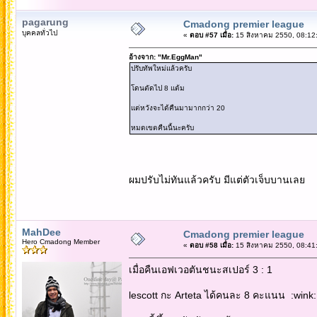
pagarung
Cmadong premier league
บุคคลทั่วไป
«
ตอบ #57 เมื่อ:
15 สิงหาคม 2550, 08:12
อ้างจาก: "Mr.EggMan"
ปรับทัพใหม่แล้วครับ
โดนตัดไป 8 แต้ม
แต่หวังจะได้คืนมามากกว่า 20
หมดเขตคืนนี้นะครับ
ผมปรับไม่ทันแล้วครับ มีแต่ตัวเจ็บบานเลย
MahDee
Cmadong premier league
Hero Cmadong Member
«
ตอบ #58 เมื่อ:
15 สิงหาคม 2550, 08:41
เมื่อคืนเอฟเวอตันชนะสเปอร์ 3 : 1
lescott กะ Arteta ได้คนละ 8 คะแนน :wink: