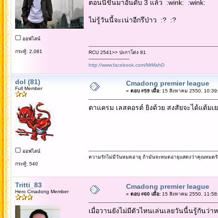
ตอนนี้ขึ้นมาอันดับ 3 แล้ว :wink: :wink:
ไม่รู้วันนี้จะเน่าอีกรึป่าว :? :?
ออฟไลน์
กระทู้: 2,081
RCU 2541>> ปะกาโด่ง 81
----------------------------
http://www.facebook.com/MrMahD
dol (81)
Cmadong premier league
Full Member
«
ตอบ #59 เมื่อ:
15 สิงหาคม 2550, 10:39
ตาแครม เลสคอรต์ ยิงด้วย สงสัยจะได้แต้มเ
ออฟไลน์
ความรักไม่มีวันหมดอายุ ถ้ามันจะหมดอายุแสดงว่าคุณหมดรั
กระทู้: 540
Tritti_83
Cmadong premier league
Hero Cmadong Member
«
ตอบ #60 เมื่อ:
15 สิงหาคม 2550, 11:58
เมื่อวานยังไม่มีตัวไหนเล่นเลยวันนี้นรู้กันว่าห