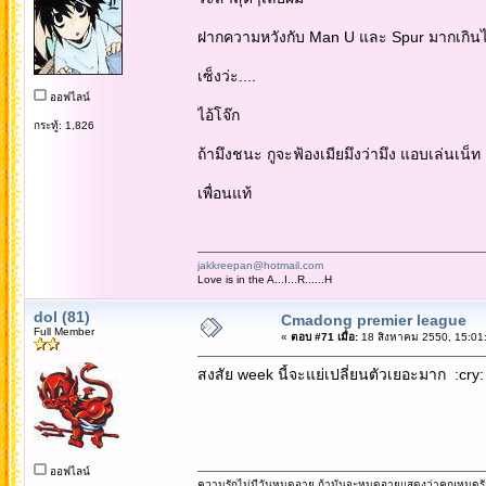
ฝากความหวังกับ Man U และ Spur มากเกิน
เซ็งว่ะ....
ออฟไลน์
ไอ้โจ๊ก
กระทู้: 1,826
ถ้ามึงชนะ กูจะฟ้องเมียมึงว่ามึง แอบเล่นเน
เพื่อนแท้
jakkreepan@hotmail.com
Love is in the A...I...R......H
dol (81)
Cmadong premier league
Full Member
«
ตอบ #71 เมื่อ:
18 สิงหาคม 2550, 15:01
สงสัย week นี้จะแย่เปลี่ยนตัวเยอะมาก :cry: แต
ออฟไลน์
ความรักไม่มีวันหมดอายุ ถ้ามันจะหมดอายุแสดงว่าคุณหมดรั