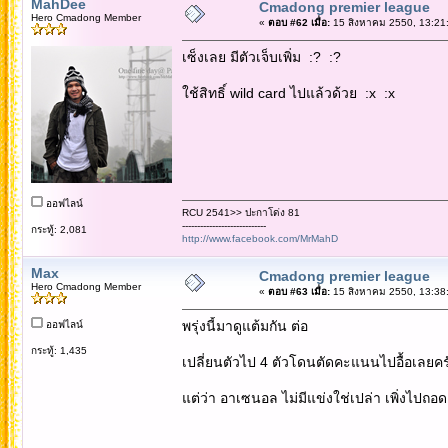
MahDee
Cmadong premier league
Hero Cmadong Member
«
ตอบ #62 เมื่อ:
15 สิงหาคม 2550, 13:21
เซ็งเลย มีตัวเจ็บเพิ่ม :? :?
ใช้สิทธิ์ wild card ไปแล้วด้วย :x :x
ออฟไลน์
RCU 2541>> ปะกาโด่ง 81
----------------------------
กระทู้: 2,081
http://www.facebook.com/MrMahD
Max
Cmadong premier league
Hero Cmadong Member
«
ตอบ #63 เมื่อ:
15 สิงหาคม 2550, 13:38
พรุ่งนี้มาดูแต้มกัน ต่อ
ออฟไลน์
กระทู้: 1,435
เปลี่ยนตัวไป 4 ตัวโดนตัดคะแนนไปอื้อเลยคร
แต่ว่า อาเซนอล ไม่มีแข่งใช่เปล่า เพิ่งไปถอด