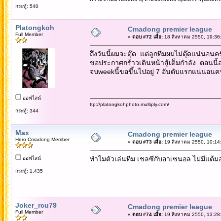
กระทู้: 540
Platongkoh
Cmadong premier league
Full Member
«
ตอบ #72 เมื่อ:
18 สิงหาคม 2550, 19:36
ถึงวันนี้ผมจะตุ๊ด แต่ลูกทีมผมไม่ตุ๊ดแน่นอนค
ขอประกาศกร้าวเดินหน้าสู้เต็มกำลัง ตอนนี้อย
จบweekนี้ขอขึ้นไปอยู่ 7 อันดับแรกแน่นอนครับ...
ออฟไลน์
ttp://platongkohphoto.multiply.com/
กระทู้: 344
Max
Cmadong premier league
Hero Cmadong Member
«
ตอบ #73 เมื่อ:
19 สิงหาคม 2550, 10:14
ทำไมตัวเล่นทีม เชลซีกับอาเซนอล ไม่มีแต้มอ
ออฟไลน์
กระทู้: 1,435
Joker_rcu79
Cmadong premier league
Full Member
«
ตอบ #74 เมื่อ:
19 สิงหาคม 2550, 13:28