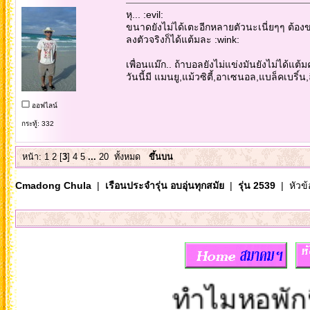
หุ... :evil:
ขนาดยังไม่ได้เตะอีกหลายตัวนะเนี่ยๆๆ ต้อง
ลงตัวจริงก็ได้แต้มละ :wink:
เพื่อนแม๊ก.. ถ้าบอลยังไม่แข่งมันยังไม่ได้แต้ม
วันนี้มี แมนยู,แม้วซิตี้,อาเซนอล,แบล็คเบริ์น,ล
ออฟไลน์
กระทู้: 332
หน้า:
1
2
[
3
]
4
5
...
20
ทั้งหมด
ขึ้นบน
Cmadong Chula
|
เรือนประจำรุ่น อบอุ่นทุกสมัย
|
รุ่น 2539
| หัวข้
ทำไมหอพักนิสิ