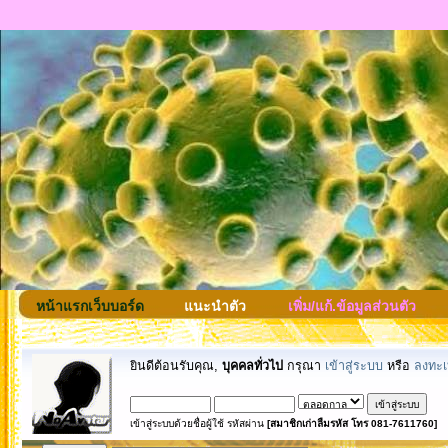
หน้าแรกเว็บบอร์ด
แนะนำตัว
เพิ่ม/แก้.ข้อมูลส่วนตัว
ยินดีต้อนรับคุณ,
บุคคลทั่วไป
กรุณา
เข้าสู่ระบบ
หรือ
ลงทะเ
เข้าสู่ระบบด้วยชื่อผู้ใช้ รหัสผ่าน
[สมาชิกเก่าลืมรหัส โทร 081-7611760]