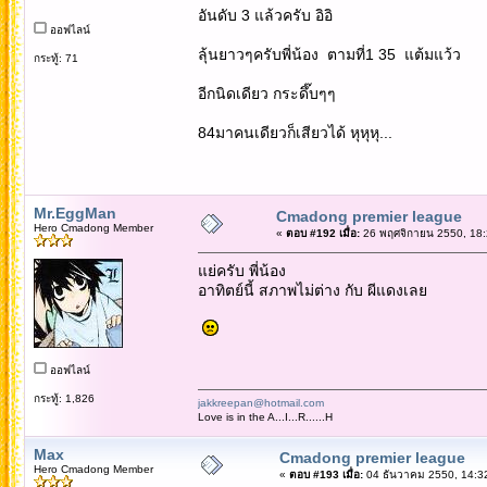
อันดับ 3 แล้วครับ อิอิ
ออฟไลน์
ลุ้นยาวๆครับพี่น้อง ตามที่1 35 แต้มแว้ว
กระทู้: 71
อีกนิดเดียว กระดึ๊บๆๆ
84มาคนเดียวก็เสียวได้ หุหุหุ...
Mr.EggMan
Cmadong premier league
Hero Cmadong Member
«
ตอบ #192 เมื่อ:
26 พฤศจิกายน 2550, 18:
แย่ครับ พี่น้อง
อาทิตย์นี้ สภาพไม่ต่าง กับ ผีแดงเลย
ออฟไลน์
กระทู้: 1,826
jakkreepan@hotmail.com
Love is in the A...I...R......H
Max
Cmadong premier league
Hero Cmadong Member
«
ตอบ #193 เมื่อ:
04 ธันวาคม 2550, 14:3