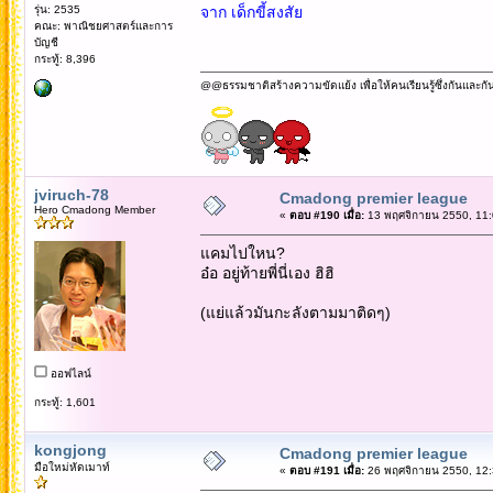
รุ่น: 2535
จาก เด็กขี้สงสัย
คณะ: พาณิชยศาสตร์และการ
บัญชี
กระทู้: 8,396
@@ธรรมชาติสร้างความขัดแย้ง เพื่อให้คนเรียนรู้ซึ่งกันและกั
jviruch-78
Cmadong premier league
Hero Cmadong Member
«
ตอบ #190 เมื่อ:
13 พฤศจิกายน 2550, 11:
แคมไปใหน?
อ๋อ อยู่ท้ายพี่นี่เอง ฮิฮิ
(แย่แล้วมันกะลังตามมาติดๆ)
ออฟไลน์
กระทู้: 1,601
kongjong
Cmadong premier league
มือใหม่หัดเมาท์
«
ตอบ #191 เมื่อ:
26 พฤศจิกายน 2550, 12: