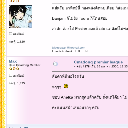
แย่ครับ อาทิตย์นี้ กองหลังติดลบเพียบ ก็ล่อแม
Banjani ก็ไม่ยิง Toure ก็โดนสอย
สงสัย ต้องใส่ Essian ลงแล้วล่ะ แต่ตังค์ไม่พอ
ออฟไลน์
กระทู้: 1,826
jakkreepan@hotmail.com
Love is in the A...I...R......H
Max
Cmadong premier league
Hero Cmadong Member
«
ตอบ #178 เมื่อ:
29 ตุลาคม 2550, 12:35
สัปดาห์นี้พอใจครับ
ออฟไลน์
กระทู้: 1,435
หุๆๆๆ
ชอบ Anelka มากสุดแล้วครับ ตั้งแต่ได้มา ไม
คะแนนสม่ำเสมอมากๆ ครับ