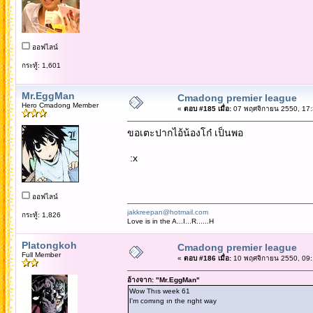
ออฟไลน์
กระทู้: 1,601
Mr.EggMan
Cmadong premier league
Hero Cmadong Member
«
ตอบ #185 เมื่อ:
07 พฤศจิกายน 2550, 17:
ขอเตะปากไอ้น้องโก๋ เป็นพอ
:x
ออฟไลน์
jakkreepan@hotmail.com
กระทู้: 1,826
Love is in the A...I...R......H
Platongkoh
Cmadong premier league
Full Member
«
ตอบ #186 เมื่อ:
10 พฤศจิกายน 2550, 09:
อ้างจาก: "Mr.EggMan"
Wow Thıs week 61
I'm comıng ın the rıght way