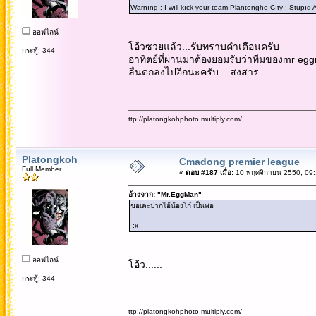
Warnıng : I wıll kıck your team Plantongho Cıty : Stupıd 
ออฟไลน์
โอ้วซวยแล้ว...รับทราบคำเตือนครับ
กระทู้: 344
อาทิตย์ที่ผ่านมาต้องยอมรับว่าทีมของmr egg
ลื่นตกลงไปอีกนะครับ....สงสาร
ttp://platongkohphoto.multiply.com/
Platongkoh
Cmadong premier league
Full Member
«
ตอบ #187 เมื่อ:
10 พฤศจิกายน 2550, 09:
อ้างจาก: "Mr.EggMan"
ขอเตะปากไอ้น้องโก๋ เป็นพอ
:x
ออฟไลน์
โอ้ว......
กระทู้: 344
ttp://platongkohphoto.multiply.com/