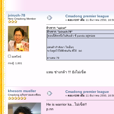
jviruch-78
Cmadong premier league
Hero Cmadong Member
«
ตอบ #197 เมื่อ:
11 ธันวาคม 2550, 16:5
อ้างจาก: "apirat"
อ้างจาก: "jviruch-78"
ตอนนี้ติดหนึ่งในสิบแย้ว ขี่ panda อยู่หน่อย
แพนด้ากำลังมา ใจเย็นๆ
ระวังตูดไว้ให้ดีเช่นกัน พี่โจ้ :lol:
ออฟไลน์
ตาแคม 79
กระทู้: 1,601
แหม ช่างกล้า !!! ยังไม่เข็ด
khesorn mueller
Cmadong premier league
Cmadong อภิมหาอมตะเซียน
«
ตอบ #198 เมื่อ:
11 ธันวาคม 2550, 16:5
He is warrior ka...ไม่เข็ด!!
p.nn