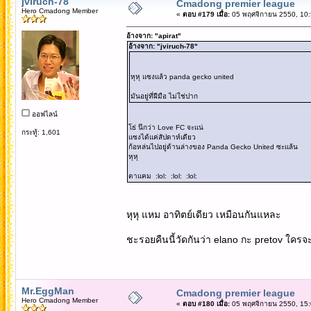
jviruch-78
Cmadong premier league
Hero Cmadong Member
«
ตอบ #179 เมื่อ:
05 พฤศจิกายน 2550, 10:
อ้างจาก: "apirat"
อ้างจาก: "jviruch-78"
หุหุ แซงแล้ว panda gecko united
มันอยู่ที่ฝีมือ ไม่ใช่ปาก
ออฟไลน์
โธ่ นึกว่า Love FC จะแน่
กระทู้: 1,601
แซงได้แค่สัปดาห์เดียว
ก้อหล่นไปอยู่ด้านล่างของ Panda Gecko United ซะแล้น
หุหุ
ตาแคม :lol: :lol: :lol:
หุหุ แหม อาทิตย์เดียว เหมือนกันแหละ
ชะรอยคืนนี้วัดกันว่า elano กะ pretov ใครจะ
Mr.EggMan
Cmadong premier league
Hero Cmadong Member
«
ตอบ #180 เมื่อ:
05 พฤศจิกายน 2550, 15: