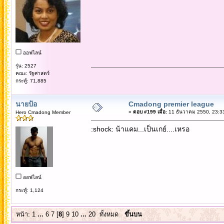
ออฟไลน์
รุ่น: 2527
คณะ: รัฐศาสตร์
กระทู้: 71,885
นายป้อ
Cmadong premier league
«
ตอบ #199 เมื่อ:
11 ธันวาคม 2550, 23:3
Hero Cmadong Member
:shock: น้าแคม...เป็นเกย์....เหรอ
ออฟไลน์
กระทู้: 1,124
หน้า:
1
...
6
7
[
8
]
9
10
...
20
ทั้งหมด
ขึ้นบน