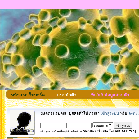
หน้าแรกเว็บบอร์ด
แนะนำตัว
เพิ่ม/แก้.ข้อมูลส่วนตัว
ยินดีต้อนรับคุณ,
บุคคลทั่วไป
กรุณา
เข้าสู่ระบบ
หรือ
ลงทะเ
เข้าสู่ระบบด้วยชื่อผู้ใช้ รหัสผ่าน
[สมาชิกเก่าลืมรหัส โทร 081-7611760]