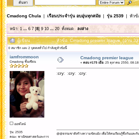
Cmadong Chula
|
เรือนประจำรุ่น อบอุ่นทุกสมัย
|
รุ่น 2539
| หัวข้
หน้า:
1
...
6
7
[
8
]
9
10
...
20
ทั้งหมด
ลงล่าง
ผู้เขียน
หัวข้อ: Cmadong premier league (อ่าน 331
0 สมาชิก และ 2 บุคคลทั่วไป กำลังดูหัวข้อนี้
iamfrommoon
Cmadong premier league
Cmadong ชั้นเซียน
«
ตอบ #175 เมื่อ:
25 ตุลาคม 2550, 08:18
:cry: :cry: :cry:
ออฟไลน์
รุ่น: 2535
@@ธรรมชาติสร้างความขัดแย้ง เพื่อให้คนเรียนรู้ซึ่งกันและกั
คณะ: พาณิชยศาสตร์และการ