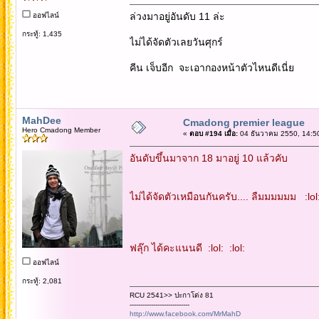
ล่วงมาอยู่อันดับ 11 ล่ะ
ออฟไลน์
กระทู้: 1,435
ไม่ได้จัดตัวเลยวันศุกร์
คีน เจ็บอีก จะเอากองหน้าตัวไหนดีเนี่ย
MahDee
Cmadong premier league
Hero Cmadong Member
«
ตอบ #194 เมื่อ:
04 ธันวาคม 2550, 14:5
อันดับขึ้นมาจาก 18 มาอยู่ 10 แล้วคับ
ไม่ได้จัดตัวเหมือนกันครับ.... ลืมมมมมม :lol:
ฟลุ๊ก ได้คะแนนดี :lol: :lol:
ออฟไลน์
กระทู้: 2,081
RCU 2541>> ปะกาโด่ง 81
----------------------------
http://www.facebook.com/MrMahD