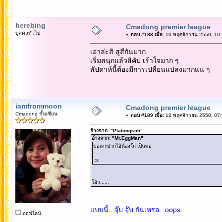
herebing
Cmadong premier league
บุคคลทั่วไป
«
ตอบ #188 เมื่อ:
10 พฤศจิกายน 2550, 10:
เอาล่ะสิ สูสีกันมาก
เริ่มสนุกแล้วสิคับ เร้าใจมาก ๆ
สัปดาห์นี้ต้องมีการเปลี่ยนแปลงมากแน่ ๆ
iamfrommoon
Cmadong premier league
Cmadong ชั้นเซียน
«
ตอบ #189 เมื่อ:
12 พฤศจิกายน 2550, 07:
อ้างจาก: "Platongkoh"
อ้างจาก: "Mr.EggMan"
ขอเตะปากไอ้น้องโก๋ เป็นพอ
:x
โอ้ว......
แบบนี้...จุ๊บ จุ๊บ กันเหรอ :oops:
ออฟไลน์