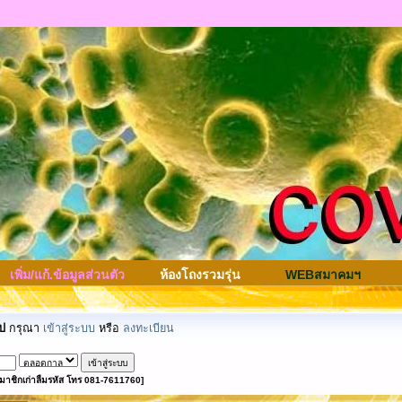
เพิ่ม/แก้.ข้อมูลส่วนตัว
ห้องโถงรวมรุ่น
WEBสมาคมฯ
ป
กรุณา
เข้าสู่ระบบ
หรือ
ลงทะเบียน
มาชิกเก่าลืมรหัส โทร 081-7611760]