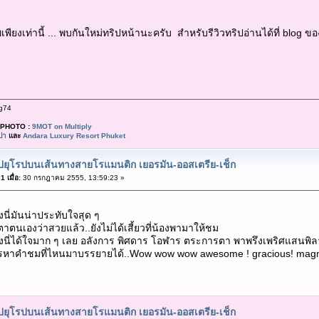
พียงเท่านี้ ... พบกันใหม่ทริปหน้านะครับ สำหรับรีวิวทริปอ่านได้ที่ blog 
g74
PHOTO :
9MOT on Multiply
ปา
และ
Andara Luxury Resort Phuket
ปยุโรปบนเส้นทางสายโรแมนติก เยอรมัน-ออสเตรีย-เช็ก
 เมื่อ:
30 กรกฎาคม 2555, 13:59:23 »
นี่มันน่าประทับใจสุด ๆ
ตาตนเองว่าสวยแล้ว..ยังไม่ได้เสี้ยวที่น้องพามาให้ชม
งนี่ได้ใจมาก ๆ เลย อลังการ พิศดาร โอฬาร ตระการตา พาพรึงเพริศแสนพิ
ะสรรหาคำชมที่ไหนมาบรรยายได้..Wow wow wow awesome ! gracious! magnif
ปยุโรปบนเส้นทางสายโรแมนติก เยอรมัน-ออสเตรีย-เช็ก