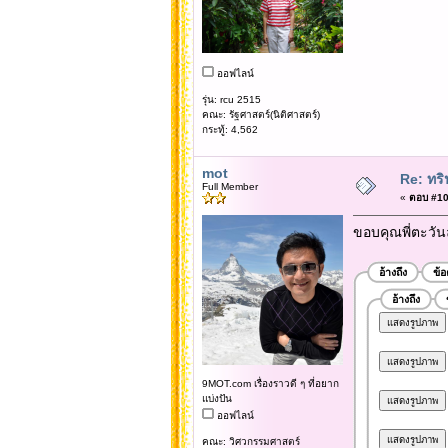
ออฟไลน์
รุ่น: rcu 2515
คณะ: รัฐศาสตร์(นิติศาสตร์)
กระทู้: 4,562
mot
Re: ทริ
Full Member
«
ตอบ #104
ขอบคุณพี่ตะวันล
อ้างถึง
ข้
อ้างถึง
9MOT.com เรื่องราวดี ๆ ที่อยาก
แบ่งปัน
ออฟไลน์
คณะ: วิศวกรรมศาสตร์