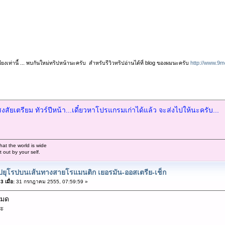
ยงเท่านี้ ... พบกันใหม่ทริปหน้านะครับ สำหรับรีวิวทริปอ่านได้ที่ blog ของผมนะครับ
http://www.9m
สัยเตรียม ทัวร์ปีหน้า...เดี๋ยวหาโปรแกรมเก่าได้แล้ว จะส่งไปให้นะครับ...
hat the world is wide
out by your self.
ปยุโรปบนเส้นทางสายโรแมนติก เยอรมัน-ออสเตรีย-เช็ก
 เมื่อ:
31 กรกฎาคม 2555, 07:59:59 »
งมด
่ะ