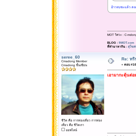
อ้าวจบซะแล้ว สงสั
MOT วิศวะ : C-mdon
BLOG :
9MOT.com
ที่ทำมาหากิน :
สุโขส
seree_60
Re: ทริ
Cmadong Member
«
ตอบ #105
Cmadong ชั้นเซียน
เอามากะตุ้นต่อม
ชีวิต คือ การท่องเที่ยว การท่อง
เที่ยว คือ ชีวิตเรา
ออฟไลน์