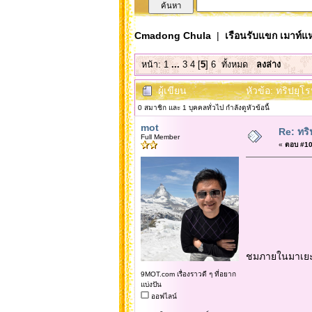
Cmadong Chula
|
เรือนรับแขก เมาท์แห
หน้า:
1
...
3
4
[
5
]
6
ทั้งหมด
ลงล่าง
ผู้เขียน
หัวข้อ: ทริปยุ
0 สมาชิก และ 1 บุคคลทั่วไป กำลังดูหัวข้อนี้
mot
Re: ทริ
Full Member
«
ตอบ #100
ชมภายในมาเยะแ
9MOT.com เรื่องราวดี ๆ ที่อยาก
แบ่งปัน
ออฟไลน์