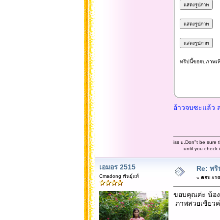
ทริปนี้ขอจบภาพเพี
อ้าวจบซะแล้ว สง
iss u.Don"t be sure t
until you check it 
เอมอร 2515
Re: ทริ
Cmadong พันธุ์แท้
«
ตอบ #103
ขอบคุณค่ะ น้อ
ภาพสวยเชียวค