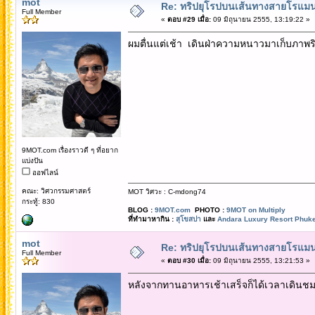
mot
Re: ทริปยุโรปบนเส้นทางสายโรแมนต
Full Member
«
ตอบ #29 เมื่อ:
09 มิถุนายน 2555, 13:19:22 »
ผมตื่นแต่เช้า เดินฝ่าความหนาวมาเก็บภาพ
9MOT.com เรื่องราวดี ๆ ที่อยาก
แบ่งปัน
ออฟไลน์
คณะ: วิศวกรรมศาสตร์
MOT วิศวะ : C-mdong74
กระทู้: 830
BLOG :
9MOT.com
PHOTO :
9MOT on Multiply
ที่ทำมาหากิน :
สุโขสปา
และ
Andara Luxury Resort Phuke
mot
Re: ทริปยุโรปบนเส้นทางสายโรแมนต
Full Member
«
ตอบ #30 เมื่อ:
09 มิถุนายน 2555, 13:21:53 »
หลังจากทานอาหารเช้าเสร็จก็ได้เวลาเดินชมเม