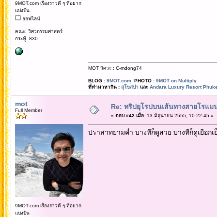
9MOT.com เรื่องราวดี ๆ ที่อยาก
แบ่งปัน
ออฟไลน์
คณะ: วิศวกรรมศาสตร์
กระทู้: 830
MOT วิศวะ : C-mdong74
BLOG :
9MOT.com
PHOTO :
9MOT on Multiply
ที่ทำมาหากิน :
สุโขสปา
และ
Andara Luxury Resort Phuke
mot
Re: ทริปยุโรปบนเส้นทางสายโรแมนต
Full Member
«
ตอบ #42 เมื่อ:
13 มิถุนายน 2555, 10:22:45 »
ปราสาทยามค่ำ บางทีก็ดูสวย บางทีก็ดูเยือกเย
9MOT.com เรื่องราวดี ๆ ที่อยาก
แบ่งปัน