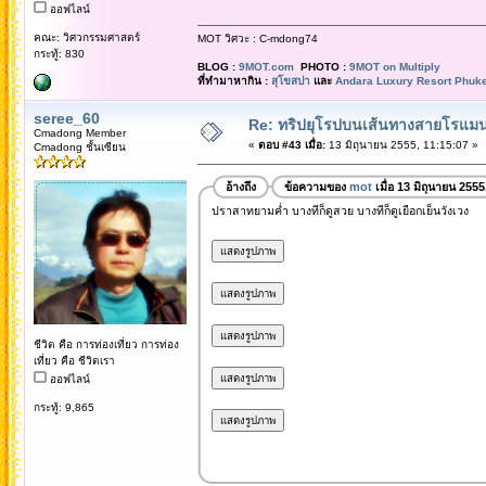
ออฟไลน์
คณะ: วิศวกรรมศาสตร์
MOT วิศวะ : C-mdong74
กระทู้: 830
BLOG :
9MOT.com
PHOTO :
9MOT on Multiply
ที่ทำมาหากิน :
สุโขสปา
และ
Andara Luxury Resort Phuke
seree_60
Re: ทริปยุโรปบนเส้นทางสายโรแมนต
Cmadong Member
«
ตอบ #43 เมื่อ:
13 มิถุนายน 2555, 11:15:07 »
Cmadong ชั้นเซียน
อ้างถึง
ข้อความของ
mot
เมื่อ 13 มิถุนายน 255
ปราสาทยามค่ำ บางทีก็ดูสวย บางทีก็ดูเยือกเย็นวังเวง
ชีวิต คือ การท่องเที่ยว การท่อง
เที่ยว คือ ชีวิตเรา
ออฟไลน์
กระทู้: 9,865