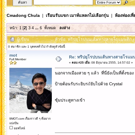
Cmadong Chula
|
เรือนรับแขก เมาท์แหลกไม่เลือกรุ่น
|
ห้องท่องเท
หน้า:
1
[
2
]
3
4
...
6
ทั้งหมด
ลงล่าง
ผู้เขียน
หัวข้อ: ทริปยุโรปบนเส้นทางสายโรแมนติก เย
0 สมาชิก และ 1 บุคคลทั่วไป กำลังดูหัวข้อนี้
mot
Re: ทริปยุโรปบนเส้นทางสายโรแมนต
Full Member
«
ตอบ #25 เมื่อ:
08 มิถุนายน 2555, 14:57:02 »
นอกจากเมืองสวย ๆ แล้ว ที่นี่ยังเป็นที่ตั้งข
ป้ายต้อนรับระยิบระัยับไปด้วย Crystal
ซุ้มประตูทางเข้า
9MOT.com เรื่องราวดี ๆ ที่อยาก
แบ่งปัน
ออฟไลน์