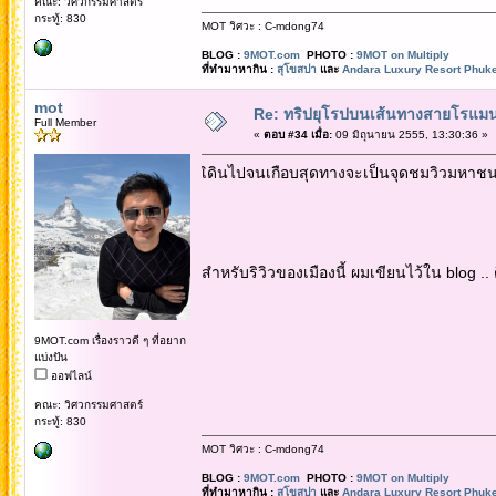
คณะ: วิศวกรรมศาสตร์
กระทู้: 830
MOT วิศวะ : C-mdong74
BLOG :
9MOT.com
PHOTO :
9MOT on Multiply
ที่ทำมาหากิน :
สุโขสปา
และ
Andara Luxury Resort Phuke
mot
Re: ทริปยุโรปบนเส้นทางสายโรแมนต
Full Member
«
ตอบ #34 เมื่อ:
09 มิถุนายน 2555, 13:30:36 »
เิดินไปจนเกือบสุดทางจะเป็นจุดชมวิวมหาช
สำหรับริวิวของเมืองนี้ ผมเขียนไว้ใน blog .. 
9MOT.com เรื่องราวดี ๆ ที่อยาก
แบ่งปัน
ออฟไลน์
คณะ: วิศวกรรมศาสตร์
กระทู้: 830
MOT วิศวะ : C-mdong74
BLOG :
9MOT.com
PHOTO :
9MOT on Multiply
ที่ทำมาหากิน :
สุโขสปา
และ
Andara Luxury Resort Phuke