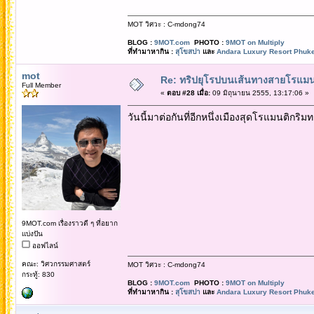
MOT วิศวะ : C-mdong74
BLOG :
9MOT.com
PHOTO :
9MOT on Multiply
ที่ทำมาหากิน :
สุโขสปา
และ
Andara Luxury Resort Phuke
mot
Re: ทริปยุโรปบนเส้นทางสายโรแมนต
Full Member
«
ตอบ #28 เมื่อ:
09 มิถุนายน 2555, 13:17:06 »
วันนี้มาต่อกันที่อีกหนึ่งเมืองสุดโรแมนติกริม
9MOT.com เรื่องราวดี ๆ ที่อยาก
แบ่งปัน
ออฟไลน์
คณะ: วิศวกรรมศาสตร์
MOT วิศวะ : C-mdong74
กระทู้: 830
BLOG :
9MOT.com
PHOTO :
9MOT on Multiply
ที่ทำมาหากิน :
สุโขสปา
และ
Andara Luxury Resort Phuke