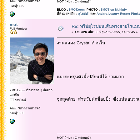
คณะ: วิศวกรรมศาสตร์
MOT วิศวะ : C-mdong74
กระทู้: 830
BLOG :
9MOT.com
PHOTO :
9MOT on Multiply
ที่ทำมาหากิน :
สุโขสปา
และ
Andara Luxury Resort Phuke
mot
Re: ทริปยุโรปบนเส้นทางสายโรแมนต
Full Member
«
ตอบ #26 เมื่อ:
08 มิถุนายน 2555, 14:59:45 »
งานแสดง Crystal ด้านใน
แมงกะพรุนตัวนี้เปลี่ยนสีได้ งามมาก
9MOT.com เรื่องราวดี ๆ ที่อยาก
แบ่งปัน
จุดสุดท้าย สำหรับนักช็อปปิ้ง ซึ่งแน่นอนว่าเ
ออฟไลน์
คณะ: วิศวกรรมศาสตร์
กระทู้: 830
MOT วิศวะ : C-mdong74