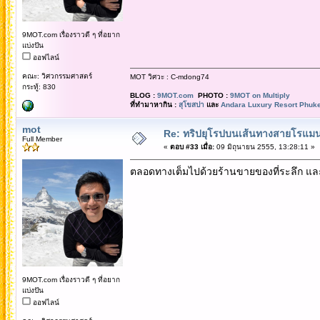
9MOT.com เรื่องราวดี ๆ ที่อยาก
แบ่งปัน
ออฟไลน์
คณะ: วิศวกรรมศาสตร์
MOT วิศวะ : C-mdong74
กระทู้: 830
BLOG :
9MOT.com
PHOTO :
9MOT on Multiply
ที่ทำมาหากิน :
สุโขสปา
และ
Andara Luxury Resort Phuke
mot
Re: ทริปยุโรปบนเส้นทางสายโรแมนต
Full Member
«
ตอบ #33 เมื่อ:
09 มิถุนายน 2555, 13:28:11 »
ตลอดทางเต็มไปด้วยร้านขายของที่ระลึก และบ
9MOT.com เรื่องราวดี ๆ ที่อยาก
แบ่งปัน
ออฟไลน์