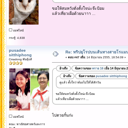
ขอให้สมหวังดั่งตั้งใจน่ะจ๊ะป้อม
แล้วเที่ยวเผื่อด้วยนาาา ...
ออฟไลน์
กระทู้: 4,838
pusadee
Re: ทริปยุโรปบนเส้นทางสายโรแมนต
sitthiphong
«
ตอบ #47 เมื่อ:
14 มิถุนายน 2555, 18:54:09 »
Cmadong พันธุ์แท้
อ้างถึง
ข้อความของ
ทราย 16
เมื่อ 14 มิถุนายน
อ้างถึง
ข้อความของ
pusadee sitthiphong
ดูแล้ว ตั้งใจว่าต้องไปให้ได้สักวัน
ขอให้สมหวังดั่งตั้งใจน่ะจ๊ะป้อม
แล้วเที่ยวเผื่อด้วยนาาา ...
ไปตวยกั๋นก่ะ
ออฟไลน์
คณะ: พาณิชยศาสตร์และการ