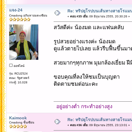
แจง-24
Re: ทริปยุโรปบนเส้นทางสายโรแมนต
Cmadong อภิมหาอมตะเซียน
«
ตอบ #35 เมื่อ:
09 มิถุนายน 2555, 20:30:26 »
สวัสดีค่ะ น้องมด และแฟนคลับ
รูปสวยอย่างแรงค่ะ น้องมด
ดูแล้วตายไปเลย แล้วรีบฟื้นขึ้นมาด
สวยมากๆทุกภาพ มุมกล้องเยี่ยม ฝี
ออฟไลน์
รุ่น: RCU2524
ขอบคุณที่ลงให้ชมเป็นบุญตา
คณะ: รัฐศาสตร์
กระทู้: 10,028
ติดตามชมต่อนะคะ
อยู่อย่างต่ำ กระทำอย่างสูง
Kaimook
Re: ทริปยุโรปบนเส้นทางสายโรแมนต
Cmadong ชั้นเซียน
«
ตอบ #36 เมื่อ:
09 มิถุนายน 2555, 23:13:01 »