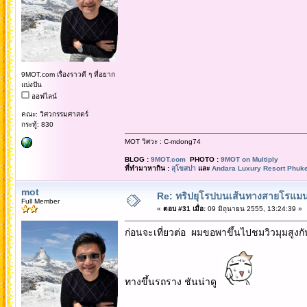
9MOT.com เรื่องราวดี ๆ ที่อยาก
แบ่งปัน
ออฟไลน์
คณะ: วิศวกรรมศาสตร์
กระทู้: 830
MOT วิศวะ : C-mdong74
BLOG :
9MOT.com
PHOTO :
9MOT on Multiply
ที่ทำมาหากิน :
สุโขสปา
และ
Andara Luxury Resort Phuke
mot
Re: ทริปยุโรปบนเส้นทางสายโรแมนต
Full Member
«
ตอบ #31 เมื่อ:
09 มิถุนายน 2555, 13:24:39 »
ก่อนจะเที่ยวต่อ ผมขอพาขึ้นไปชมวิวมุมสูงกั
ทางขึ้นรถราง ชันน่าดู