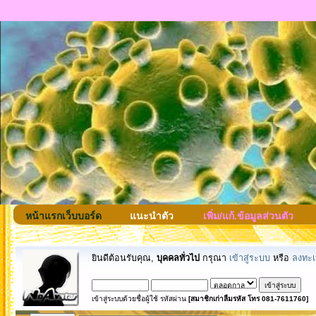
หน้าแรกเว็บบอร์ด
แนะนำตัว
เพิ่ม/แก้.ข้อมูลส่วนตัว
ยินดีต้อนรับคุณ,
บุคคลทั่วไป
กรุณา
เข้าสู่ระบบ
หรือ
ลงทะเ
เข้าสู่ระบบด้วยชื่อผู้ใช้ รหัสผ่าน
[สมาชิกเก่าลืมรหัส โทร 081-7611760]