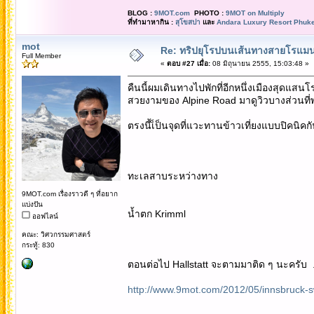
BLOG :
9MOT.com
PHOTO :
9MOT on Multiply
ที่ทำมาหากิน :
สุโขสปา
และ
Andara Luxury Resort Phuke
mot
Re: ทริปยุโรปบนเส้นทางสายโรแมนต
Full Member
«
ตอบ #27 เมื่อ:
08 มิถุนายน 2555, 15:03:48 »
คืนนี้ผมเดินทางไปพักที่อีกหนึ่งเมืองสุดแสน
สวยงามของ Alpine Road มาดูวิวบางส่วนที่
ตรงนี้เ็ป็นจุดที่แวะทานข้าวเที่ยงแบบปิคนิคก
ทะเลสาบระหว่างทาง
9MOT.com เรื่องราวดี ๆ ที่อยาก
แบ่งปัน
น้ำตก Krimml
ออฟไลน์
คณะ: วิศวกรรมศาสตร์
กระทู้: 830
ตอนต่อไป Hallstatt จะตามมาติด ๆ นะครับ .. 
http://www.9mot.com/2012/05/innsbruck-s