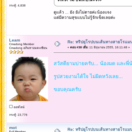
กระทู้: 4,838
ดูแล้ว ... ยัง ยังไม่ตายค่ะน้องแจง
แต่มีความสุขแบบไม่รู้จักเข็ดเลยค่ะ
Leam
Re: ทริปยุโรปบนเส้นทางสายโรแมนต
Cmadong Member
«
ตอบ #38 เมื่อ:
11 มิถุนายน 2555, 16:11:48 »
Cmadong อภิมหาอมตะเซียน
สวัสดียามบ่ายครับ... น้องมด และพี่น
รูปสวยงามได้ใจ ไม่ผิดหวังเลย...
ขอบคุณครับ
ออฟไลน์
กระทู้: 23,776
mot
Re: ทริปยุโรปบนเส้นทางสายโรแมนต
Full Member