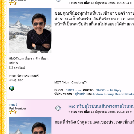
«
ตอบ #39 เมื่อ:
13 มิถุนายน 2555, 10:15:04 »
ขอบคุณพี่น้องทุกท่านที่แวะเข้ามาชมคร้าาาบ 
สาธารณเช็กกันครับ อันที่จริงระหว่างทางจะผ
หน้าที่เป็นพลขับด้วยก็เลยไม่ค่อยจะได้ถ่า
9MOT.com เรื่องราวดี ๆ ที่อยาก
แบ่งปัน
ออฟไลน์
คณะ: วิศวกรรมศาสตร์
กระทู้: 830
MOT วิศวะ : C-mdong74
BLOG :
9MOT.com
PHOTO :
9MOT on Multiply
ที่ทำมาหากิน :
สุโขสปา
และ
Andara Luxury Resort Phuke
mot
Re: ทริปยุโรปบนเส้นทางสายโรแมนต
Full Member
«
ตอบ #40 เมื่อ:
13 มิถุนายน 2555, 10:16:15 »
ตอนนี้กำลังเข้าสู่พรมแดนของประเทศเช็กแล