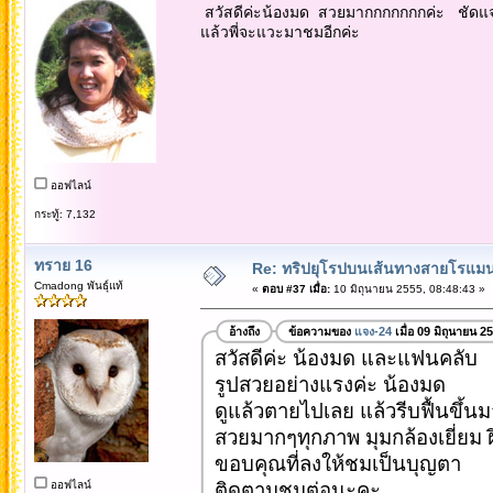
สวัสดีค่ะน้องมด สวยมากกกกกกกค่ะ ชัดแจ๋
แล้วพี่จะแวะมาชมอีกค่ะ
ออฟไลน์
กระทู้: 7,132
ทราย 16
Re: ทริปยุโรปบนเส้นทางสายโรแมนต
Cmadong พันธุ์แท้
«
ตอบ #37 เมื่อ:
10 มิถุนายน 2555, 08:48:43 »
อ้างถึง
ข้อความของ
แจง-24
เมื่อ 09 มิถุนายน 2
สวัสดีค่ะ น้องมด และแฟนคลับ
รูปสวยอย่างแรงค่ะ น้องมด
ดูแล้วตายไปเลย แล้วรีบฟื้นขึ้นม
สวยมากๆทุกภาพ มุมกล้องเยี่ยม 
ขอบคุณที่ลงให้ชมเป็นบุญตา
ออฟไลน์
ติดตามชมต่อนะคะ