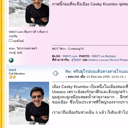
ภาพนี้ก่อนที่จะถึงเมือง Cesky Krumlov จุดห
9MOT.com เรื่องราวดี ๆ ที่อยาก
แบ่งปัน
ออฟไลน์
คณะ: วิศวกรรมศาสตร์
MOT วิศวะ : C-mdong74
กระทู้: 830
BLOG :
9MOT.com
PHOTO :
9MOT on Multiply
ที่ทำมาหากิน :
สุโขสปา
และ
Andara Luxury Resort Phuke
mot
Re: ทริปยุโรปบนเส้นทางสายโรแมนต
Full Member
«
ตอบ #41 เมื่อ:
13 มิถุนายน 2555, 10:21:13 »
เมือง Cesky Krumlov เป็นหนึ่งในเมืองท่องเ
Unesco เพราะยังคงรักษาตึกและสิ่งปลูกสร้างใ
มุมสูงจะดูเหมือนหยดน้ำสวยงามมาก ... อีกหนึ
ของเมือง ซึ่งเป็นประสาททีใหญ่รองจากปรา
เรามาถึงเมืองกันช่วงเย็น ๆ แล้ว ก็เดินเข้