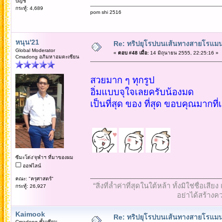
บัญชี
กระทู้: 4,689
pom shi 2516
หนุน'21
Re: ทริปยุโรปบนเส้นทางสายโรแมนต
Global Moderator
«
ตอบ #48 เมื่อ:
14 มิถุนายน 2555, 22:25:16 »
Cmadong อภิมหาอมตะเซียน
สวยมาก ๆ ทุกรูป
อิ่มแบบจุใจเลยครับน้องมด
เป็นที่สุด ของ ที่สุด ขอบคุณมากท
ซีมะโด่ง'จุฬาฯ ที่มาของผม
ออฟไลน์
คณะ: "ครุศาสตร์"
“สิ่งที่ล้ำค่าที่สุดในใต้หล้า ทั้งมิใช่ชื
กระทู้: 26,927
อย่าได้สร้างคว
Kaimook
Re: ทริปยุโรปบนเส้นทางสายโรแมนต
Cmadong ชั้นเซียน