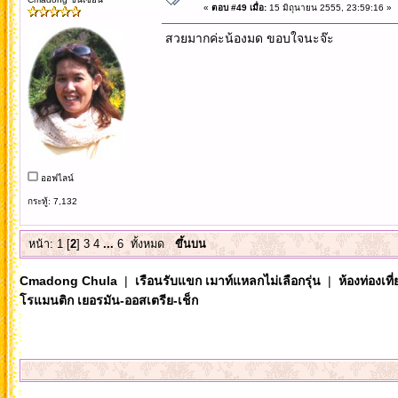
«
ตอบ #49 เมื่อ:
15 มิถุนายน 2555, 23:59:16 »
สวยมากค่ะน้องมด ขอบใจนะจ๊ะ
ออฟไลน์
กระทู้: 7,132
หน้า:
1
[
2
]
3
4
...
6
ทั้งหมด
ขึ้นบน
Cmadong Chula
|
เรือนรับแขก เมาท์แหลกไม่เลือกรุ่น
|
ห้องท่องเท
โรแมนติก เยอรมัน-ออสเตรีย-เช็ก