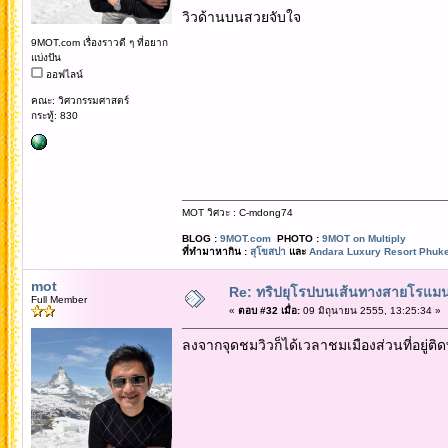
วิวด้านบนสวยจับใจ
9MOT.com เรื่องราวดี ๆ ที่อยาก
แบ่งปัน
ออฟไลน์
คณะ: วิศวกรรมศาสตร์
กระทู้: 830
MOT วิศวะ : C-mdong74
BLOG :
9MOT.com
PHOTO :
9MOT on Multiply
ที่ทำมาหากิน :
สุโขสปา
และ
Andara Luxury Resort Phuke
mot
Re: ทริปยุโรปบนเส้นทางสายโรแมนต
Full Member
«
ตอบ #32 เมื่อ:
09 มิถุนายน 2555, 13:25:34 »
ลงจากจุดชมวิวก็ได้เวลาชมเมืองส่วนที่อยู่ต