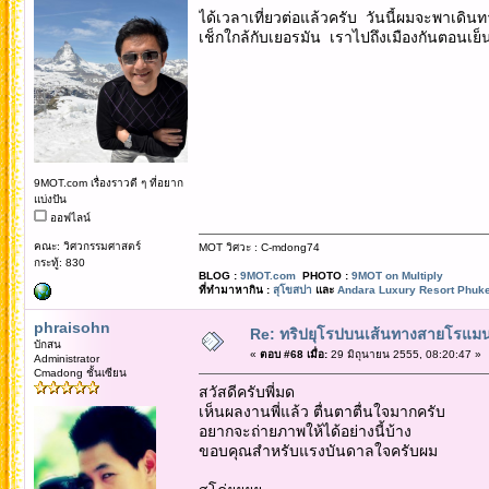
ได้เวลาเที่ยวต่อแล้วครับ วันนี้ผมจะพาเดิน
เช็กใกล้กับเยอรมัน เราไปถึงเมืองกันตอนเย
9MOT.com เรื่องราวดี ๆ ที่อยาก
แบ่งปัน
ออฟไลน์
คณะ: วิศวกรรมศาสตร์
MOT วิศวะ : C-mdong74
กระทู้: 830
BLOG :
9MOT.com
PHOTO :
9MOT on Multiply
ที่ทำมาหากิน :
สุโขสปา
และ
Andara Luxury Resort Phuke
phraisohn
Re: ทริปยุโรปบนเส้นทางสายโรแมนต
บักสน
«
ตอบ #68 เมื่อ:
29 มิถุนายน 2555, 08:20:47 »
Administrator
Cmadong ชั้นเซียน
สวัสดีครับพี่มด
เห็นผลงานพี่แล้ว ตื่นตาตื่นใจมากครับ
อยากจะถ่ายภาพให้ได้อย่างนี้บ้าง
ขอบคุณสำหรับแรงบันดาลใจครับผม