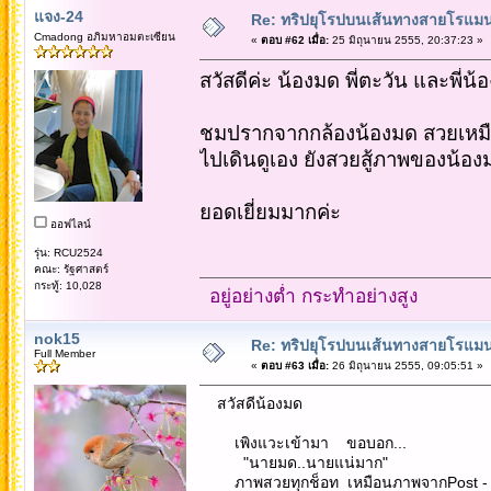
แจง-24
Re: ทริปยุโรปบนเส้นทางสายโรแมนต
Cmadong อภิมหาอมตะเซียน
«
ตอบ #62 เมื่อ:
25 มิถุนายน 2555, 20:37:23 »
สวัสดีค่ะ น้องมด พี่ตะวัน และพี่น้
ชมปรากจากกล้องน้องมด สวยเหม
ไปเดินดูเอง ยังสวยสู้ภาพของน้องม
ยอดเยี่ยมมากค่ะ
ออฟไลน์
รุ่น: RCU2524
คณะ: รัฐศาสตร์
กระทู้: 10,028
อยู่อย่างต่ำ กระทำอย่างสูง
nok15
Re: ทริปยุโรปบนเส้นทางสายโรแมนต
Full Member
«
ตอบ #63 เมื่อ:
26 มิถุนายน 2555, 09:05:51 »
สวัสดีน้องมด
เพิงแวะเข้ามา ขอบอก...
"นายมด..นายแน่มาก"
ภาพสวยทุกช็อท เหมือนภาพจากPost - card