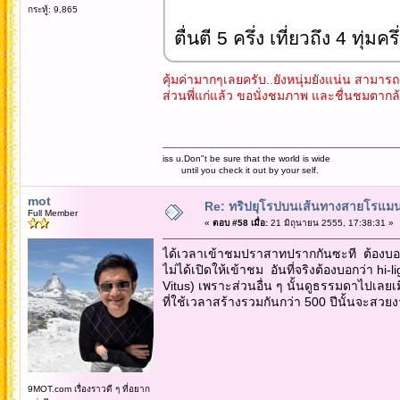
กระทู้: 9,865
ตื่นตี 5 ครึ่ง เที่ยวถึง 4 ทุ่ม
คุ้มค่ามากๆเลยครับ..ยังหนุ่มยังแน่น สามา
ส่วนพี่แก่แล้ว ขอนั่งชมภาพ และชื่นชมตากล
iss u.Don"t be sure that the world is wide
until you check it out by your self.
mot
Re: ทริปยุโรปบนเส้นทางสายโรแมนต
Full Member
«
ตอบ #58 เมื่อ:
21 มิถุนายน 2555, 17:38:31 »
ได้เวลาเข้าชมปราสาทปรากกันซะที ต้องบอกว
ไม่ได้เปิดให้เข้าชม อันที่จริงต้องบอกว่า 
Vitus) เพราะส่วนอื่น ๆ นั้นดูธรรมดาไปเลย
ที่ใช้เวลาสร้างรวมกันกว่า 500 ปีนั้นจะ
9MOT.com เรื่องราวดี ๆ ที่อยาก