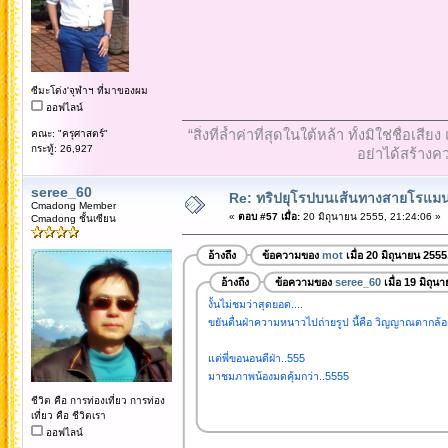
ซีมะโด่ง'จุฬาฯ ที่มาของผม
ออฟไลน์
“สิ่งที่ล้ำค่าที่สุดในใต้หล้า ทั้งมิใช่ชื
คณะ: "ครุศาสตร์"
กระทู้: 26,927
อย่าได้สร้างคว
seree_60
Re: ทริปยุโรปบนเส้นทางสายโรแมนต
Cmadong Member
«
ตอบ #57 เมื่อ:
20 มิถุนายน 2555, 21:24:06 »
Cmadong ชั้นเซียน
อ้างถึง
ข้อความของ
mot
เมื่อ 20 มิถุนายน 255
อ้างถึง
ข้อความของ
seree_60
เมื่อ 19 มิถุน
งั้นไม่ชมว่าสุดยอด....
ขยันตื่นฝ่าความหนาวไปถ่ายรูป นี้คือ วิญญาณตากล้องท
แต่พี่ขอนอนดีฝ่า..555
มาชมภาพน้องมดคุ้มกว่า..5555
ชีวิต คือ การท่องเที่ยว การท่อง
เที่ยว คือ ชีวิตเรา
ออฟไลน์