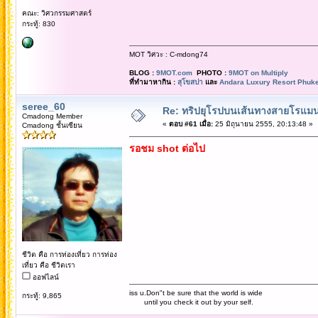
คณะ: วิศวกรรมศาสตร์
กระทู้: 830
MOT วิศวะ : C-mdong74
BLOG :
9MOT.com
PHOTO :
9MOT on Multiply
ที่ทำมาหากิน :
สุโขสปา
และ
Andara Luxury Resort Phuke
seree_60
Re: ทริปยุโรปบนเส้นทางสายโรแมนต
Cmadong Member
«
ตอบ #61 เมื่อ:
25 มิถุนายน 2555, 20:13:48 »
Cmadong ชั้นเซียน
รอชม shot ต่อไป
ชีวิต คือ การท่องเที่ยว การท่อง
เที่ยว คือ ชีวิตเรา
ออฟไลน์
iss u.Don"t be sure that the world is wide
กระทู้: 9,865
until you check it out by your self.