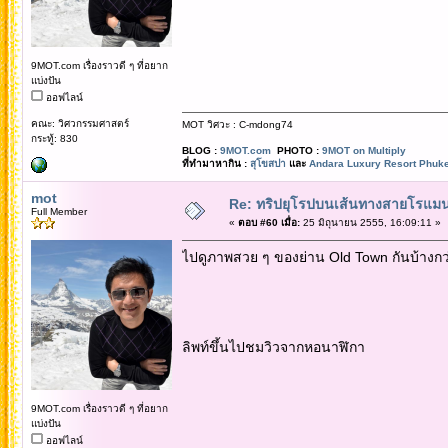
9MOT.com เรื่องราวดี ๆ ที่อยาก
แบ่งปัน
ออฟไลน์
คณะ: วิศวกรรมศาสตร์
MOT วิศวะ : C-mdong74
กระทู้: 830
BLOG :
9MOT.com
PHOTO :
9MOT on Multiply
ที่ทำมาหากิน :
สุโขสปา
และ
Andara Luxury Resort Phuke
mot
Re: ทริปยุโรปบนเส้นทางสายโรแมนต
Full Member
«
ตอบ #60 เมื่อ:
25 มิถุนายน 2555, 16:09:11 »
ไปดูภาพสวย ๆ ของย่าน Old Town กันบ้างกว่า
ลิพท์ขึ้นไปชมวิวจากหอนาฬิกา
9MOT.com เรื่องราวดี ๆ ที่อยาก
แบ่งปัน
ออฟไลน์