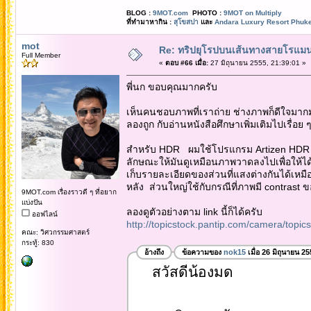
BLOG :
9MOT.com
PHOTO :
9MOT on Multiply
ที่ทำมาหากิน :
สุโขสปา
และ
Andara Luxury Resort Phuke
mot
Re: ทริปยุโรปบนเส้นทางสายโรแมนต
Full Member
«
ตอบ #66 เมื่อ:
27 มิถุนายน 2555, 21:39:01 »
พี่นก ขอบคุณมากครับ
เห็นคนชอบภาพที่เราถ่าย ช่างภาพก็ดีใจมากม
ลองถูก กับอ่านหนังสือศึกษาเพิ่มเติมไปเรื่อย
สำหรับ HDR ผมใช้โปรแกรม Artizen HDR .
ลักษณะให้มันดูเหมือนภาพวาดลงไปเพื่อให้ได้
เก็บรายละเอียดของส่วนที่แสงต่างกันได้เห
หลัง ส่วนใหญ่ใช้กับกรณีที่ภาพมี contrast ขอ
9MOT.com เรื่องราวดี ๆ ที่อยาก
แบ่งปัน
ลองดูตัวอย่างตาม link นี้ก็ได้ครับ
ออฟไลน์
http://topicstock.pantip.com/camera/top
คณะ: วิศวกรรมศาสตร์
กระทู้: 830
อ้างถึง
ข้อความของ
nok15
เมื่อ 26 มิถุนายน 2
สวัสดีน้องมด