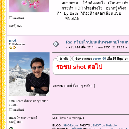
อยากถาม ...ใช้กล้องอะไร เรียนการถ่ายร
การทำ HDR ทำอย่างไร อยากรู้จริงๆ
ถ้า By Birth ก็ต้องห้ามลอกเลียนแบบ
พี่Nok15
ออฟไลน์
กระทู้: 529
mot
Re: ทริปยุโรปบนเส้นทางสายโรแมนต
Full Member
«
ตอบ #64 เมื่อ:
27 มิถุนายน 2555, 21:25:23 »
อ้างถึง
ข้อความของ
seree_60
เมื่อ 25 มิถุนาย
รอชม shot ต่อไป
จะทยอยลงเืรือย ๆ ครับ :)
9MOT.com เรื่องราวดี ๆ ที่อยาก
แบ่งปัน
ออฟไลน์
คณะ: วิศวกรรมศาสตร์
MOT วิศวะ : C-mdong74
กระทู้: 830
BLOG :
9MOT.com
PHOTO :
9MOT on Multiply