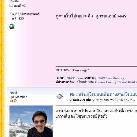
แบ่งปัน
ออฟไลน์
คณะ: วิศวกรรมศาสตร์
ดูภายในไปเยอะแล้ว ดูภายนอกบ้างครั
กระทู้: 830
MOT วิศวะ : C-mdong74
BLOG :
9MOT.com
PHOTO :
9MOT on Multiply
ที่ทำมาหากิน :
สุโขสปา
และ
Andara Luxury Resort Phuke
mot
Re: ทริปยุโรปบนเส้นทางสายโรแมนต
Full Member
«
ตอบ #59 เมื่อ:
25 มิถุนายน 2555, 16:04:02 »
งานยุ่งจนหายไปหลายวัน มาต่อกันที่ภาพจาก
เกาหลีและโฆษณารถยี่ห้อดัง