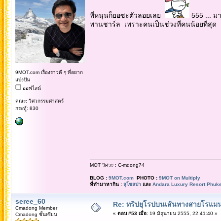
พี่หนุนก็ยอซะตัวลอยเลย
555 ... มา
พานชาร์ล เพราะคนเป็นช่วงที่คนน้อยที่สุด
9MOT.com เรื่องราวดี ๆ ที่อยาก
แบ่งปัน
ออฟไลน์
คณะ: วิศวกรรมศาสตร์
กระทู้: 830
MOT วิศวะ : C-mdong74
BLOG :
9MOT.com
PHOTO :
9MOT on Multiply
ที่ทำมาหากิน :
สุโขสปา
และ
Andara Luxury Resort Phuke
seree_60
Re: ทริปยุโรปบนเส้นทางสายโรแมนต
Cmadong Member
«
ตอบ #53 เมื่อ:
19 มิถุนายน 2555, 22:41:40 »
Cmadong ชั้นเซียน