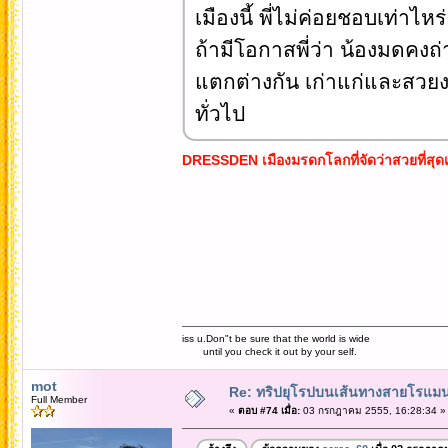
เมืองนี้ พี่ไม่ค่อยชอบเท่าไหร
ถ้ามีโอกาสพี่ว่า น้องมดคง
แตกต่างกัน เก่าแก่และสวย
ทั่วไป
DRESSDEN เมืองมรดกโลกที่จัดว่าสวยที่สุดเ
iss u.Don"t be sure that the world is wide
until you check it out by your self.
mot
Re: ทริปยุโรปบนเส้นทางสายโรแมนต
Full Member
«
ตอบ #74 เมื่อ:
03 กรกฎาคม 2555, 16:28:34 »