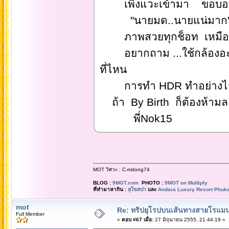
เพิงแวะเข้ามา ขอบอก
"นายมด..นายแน่มาก
ภาพสวยทุกช็อท เหมือนภาพ
อยากถาม ...ใช้กล้องอะไร
ที่ไหน
การทำ HDR ทำอย่างไร อ
ถ้า By Birth ก็ต้องห้าม
พี่Nok15
MOT วิศวะ : C-mdong74
BLOG :
9MOT.com
PHOTO :
9MOT on Multiply
ที่ทำมาหากิน :
สุโขสปา
และ
Andara Luxury Resort Phuke
mot
Re: ทริปยุโรปบนเส้นทางสายโรแมนต
Full Member
«
ตอบ #67 เมื่อ:
27 มิถุนายน 2555, 21:44:19 »