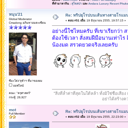
ที่ทำมาหากิน :
สุโขสปา
และ
Andara Luxury Resort Phuke
หนุน'21
Re: ทริปยุโรปบนเส้นทางสายโรแมนต
Global Moderator
«
ตอบ #51 เมื่อ:
19 มิถุนายน 2555, 19:57:15 »
Cmadong อภิมหาอมตะเซียน
อย่างนี้ใช่ไหมครับ ที่เขาเรียกว่
ต้องใช้เวลา สั่งสมฝีมือนานเท่าไร
น้องมด สรวดยวดจริงเลยครับ
ซีมะโด่ง'จุฬาฯ ที่มาของผม
ออฟไลน์
“สิ่งที่ล้ำค่าที่สุดในใต้หล้า ทั้งมิใช่ชื
คณะ: "ครุศาสตร์"
กระทู้: 26,927
อย่าได้สร้างคว
mot
Re: ทริปยุโรปบนเส้นทางสายโรแมนต
Full Member
«
ตอบ #52 เมื่อ:
19 มิถุนายน 2555, 22:23:00 »