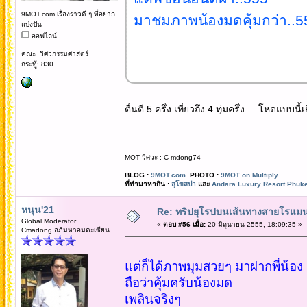
9MOT.com เรื่องราวดี ๆ ที่อยาก
มาชมภาพน้องมดคุ้มกว่า..5
แบ่งปัน
ออฟไลน์
คณะ: วิศวกรรมศาสตร์
กระทู้: 830
ตื่นตี 5 ครึ่ง เที่ยวถึง 4 ทุ่มครึ่ง ... โหดแบบนี
MOT วิศวะ : C-mdong74
BLOG :
9MOT.com
PHOTO :
9MOT on Multiply
ที่ทำมาหากิน :
สุโขสปา
และ
Andara Luxury Resort Phuke
หนุน'21
Re: ทริปยุโรปบนเส้นทางสายโรแมนต
Global Moderator
«
ตอบ #56 เมื่อ:
20 มิถุนายน 2555, 18:09:35 »
Cmadong อภิมหาอมตะเซียน
แต่ก็ได้ภาพมุมสวยๆ มาฝากพี่น้อง
ถือว่าคุ้มครับน้องมด
เพลินจริงๆ