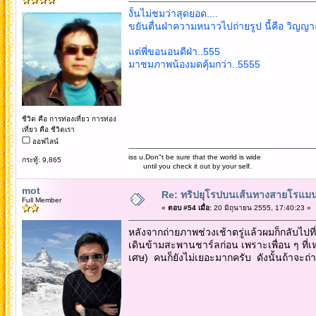
งั้นไม่ชมว่าสุดยอด....
ขยันตื่นฝ่าความหนาวไปถ่ายรูป นี้คือ วิญญา
แต่พี่ขอนอนดีฝ่า..555
มาชมภาพน้องมดคุ้มกว่า..5555
ชีวิต คือ การท่องเที่ยว การท่อง
เที่ยว คือ ชีวิตเรา
ออฟไลน์
iss u.Don"t be sure that the world is wide
กระทู้: 9,865
until you check it out by your self.
mot
Re: ทริปยุโรปบนเส้นทางสายโรแมนต
Full Member
«
ตอบ #54 เมื่อ:
20 มิถุนายน 2555, 17:40:23 »
หลังจากถ่ายภาพช่วงเช้าตรู่แล้วผมก็กลับไป
เดินข้ามสะพานชาร์ลก่อน เพราะเพื่อน ๆ ที่เ
เศษ) คนก็ยังไม่เยอะมากครับ ดังนั้นถ้าจะถ