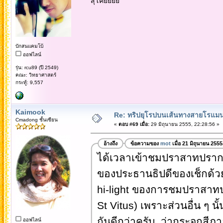
สุโค่ยยยย
บักสนแคมโบ้
ออฟไลน์
รุ่น: rcu89 (ปี 2549)
คณะ: วิทยาศาสตร์
กระทู้: 9,557
Kaimook
Re: ทริปยุโรปบนเส้นทางสายโรแมนต
Cmadong ชั้นเซียน
«
ตอบ #69 เมื่อ:
29 มิถุนายน 2555, 22:28:56 »
อ้างถึง
ข้อความของ
mot
เมื่อ 21 มิถุนายน 255
ได้เวลาเข้าชมปราสาทปรากกั
ของประธานธิปดีของเช็กด้วย 
hi-light ของการชมปราสาทป
St Vitus) เพราะส่วนอื่น ๆ 
กันดีกว่าครับ ว่ากระจกสีภา
ออฟไลน์