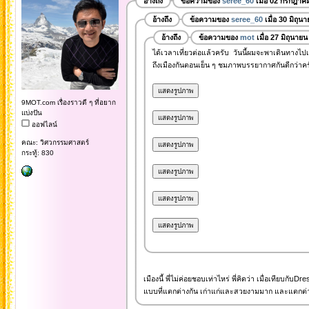
อ้างถึง
ข้อความของ
seree_60
เมื่อ 02 กรกฎาค
อ้างถึง
ข้อความของ
seree_60
เมื่อ 30 มิถุน
อ้างถึง
ข้อความของ
mot
เมื่อ 27 มิถุนาย
ได้เวลาเที่ยวต่อแล้วครับ วันนี้ผมจะพาเดินทางไป
ถึงเมืองกันตอนเย็น ๆ ชมภาพบรรยากาศกันดีกว่าคร
9MOT.com เรื่องราวดี ๆ ที่อยาก
แบ่งปัน
ออฟไลน์
คณะ: วิศวกรรมศาสตร์
กระทู้: 830
เมืองนี้ พี่ไม่ค่อยชอบเท่าไหร่ พี่คิดว่า เมื่อเทียบก
แบบที่แตกต่างกัน เก่าแก่และสวยงามมาก และแตกต่าง