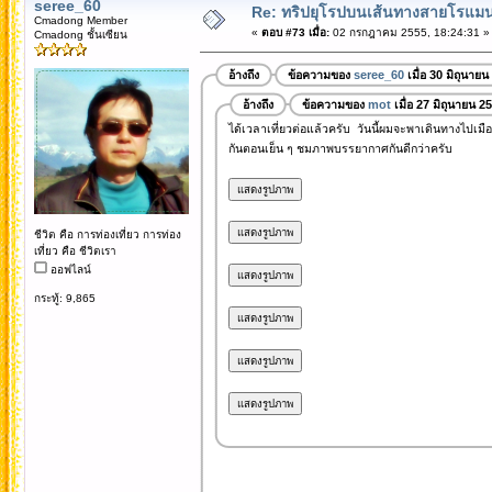
seree_60
Re: ทริปยุโรปบนเส้นทางสายโรแมนต
Cmadong Member
«
ตอบ #73 เมื่อ:
02 กรกฎาคม 2555, 18:24:31 »
Cmadong ชั้นเซียน
อ้างถึง
ข้อความของ
seree_60
เมื่อ 30 มิถุนาย
อ้างถึง
ข้อความของ
mot
เมื่อ 27 มิถุนายน 2
ได้เวลาเที่ยวต่อแล้วครับ วันนี้ผมจะพาเดินทางไปเมื
กันตอนเย็น ๆ ชมภาพบรรยากาศกันดีกว่าครับ
ชีวิต คือ การท่องเที่ยว การท่อง
เที่ยว คือ ชีวิตเรา
ออฟไลน์
กระทู้: 9,865