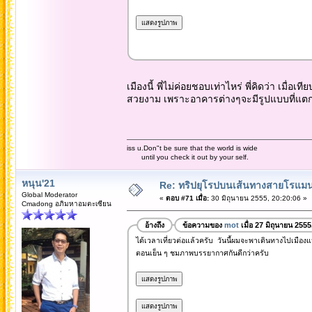
เมืองนี้ พี่ไม่ค่อยชอบเท่าไหร่ พี่คิดว่า เมื่
สวยงาม เพราะอาคารต่างๆจะมีรูปแบบที่แตกต
iss u.Don"t be sure that the world is wide
until you check it out by your self.
หนุน'21
Re: ทริปยุโรปบนเส้นทางสายโรแมนต
Global Moderator
«
ตอบ #71 เมื่อ:
30 มิถุนายน 2555, 20:20:06 »
Cmadong อภิมหาอมตะเซียน
อ้างถึง
ข้อความของ
mot
เมื่อ 27 มิถุนายน 255
ได้เวลาเที่ยวต่อแล้วครับ วันนี้ผมจะพาเดินทางไปเมืองแ
ตอนเย็น ๆ ชมภาพบรรยากาศกันดีกว่าครับ