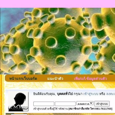
หน้าแรกเว็บบอร์ด
แนะนำตัว
เพิ่ม/แก้.ข้อมูลส่วนตัว
ยินดีต้อนรับคุณ,
บุคคลทั่วไป
กรุณา
เข้าสู่ระบบ
หรือ
ลงทะเ
เข้าสู่ระบบด้วยชื่อผู้ใช้ รหัสผ่าน
[สมาชิกเก่าลืมรหัส โทร 081-7611760]