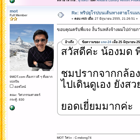
ที่ทำมาหากิน :
สุโขสปา
และ
Andara Luxury Resort Phuke
mot
Re: ทริปยุโรปบนเส้นทางสายโรแมนต
Full Member
«
ตอบ #65 เมื่อ:
27 มิถุนายน 2555, 21:26:51 »
ขอบคุณครับพี่แจง งั้นวันหลังจ้างผมไปถ่ายภาพ
อ้างถึง
ข้อความของ
แจง-24
เมื่อ 25 มิถุนายน 2
สวัสดีค่ะ น้องมด พ
ชมปรากจากกล้อง
9MOT.com เรื่องราวดี ๆ ที่อยาก
ไปเดินดูเอง ยังสว
แบ่งปัน
ออฟไลน์
คณะ: วิศวกรรมศาสตร์
กระทู้: 830
ยอดเยี่ยมมากค่ะ
MOT วิศวะ : C-mdong74