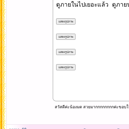
ดูภายในไปเยอะแล้ว ดูภายน
สวัสดีค่ะน้องมด สวยมากกกกกกกกค่ะขอบใจอ