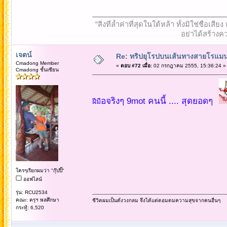
“สิ่งที่ล้ำค่าที่สุดในใต้หล้า ทั้งมิใช่ชื
อย่าได้สร้างคว
เจตน์
Re: ทริปยุโรปบนเส้นทางสายโรแมนต
Cmadong Member
«
ตอบ #72 เมื่อ:
02 กรกฎาคม 2555, 15:36:24 »
Cmadong ชั้นเซียน
อจริงๆ 9mot คนนี้ .... สุดยอดๆ
ฝีมื
ใครๆเรียกผมว่า "กุ๊ปปิ๊"
ออฟไลน์
รุ่น: RCU2534
คณะ: ครุฯ พลศึกษา
ชีวิตผมเป็นดั่งวงกลม จึงได้แต่ดอมดมความสุขจากคนอื่นๆ
กระทู้: 6,520