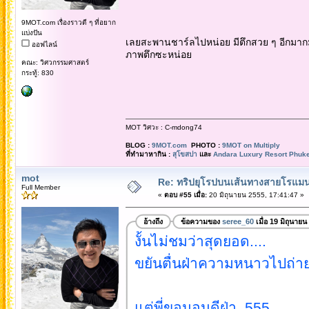
9MOT.com เรื่องราวดี ๆ ที่อยาก
แบ่งปัน
เลยสะพานชาร์ลไปหน่อย มีตึกสวย ๆ อีกมากม
ออฟไลน์
ภาพตึกซะหน่อย
คณะ: วิศวกรรมศาสตร์
กระทู้: 830
MOT วิศวะ : C-mdong74
BLOG :
9MOT.com
PHOTO :
9MOT on Multiply
ที่ทำมาหากิน :
สุโขสปา
และ
Andara Luxury Resort Phuke
mot
Re: ทริปยุโรปบนเส้นทางสายโรแมนต
Full Member
«
ตอบ #55 เมื่อ:
20 มิถุนายน 2555, 17:41:47 »
อ้างถึง
ข้อความของ
seree_60
เมื่อ 19 มิถุนาย
งั้นไม่ชมว่าสุดยอด....
ขยันตื่นฝ่าความหนาวไปถ่ายร
แต่พี่ขอนอนดีฝ่า..555