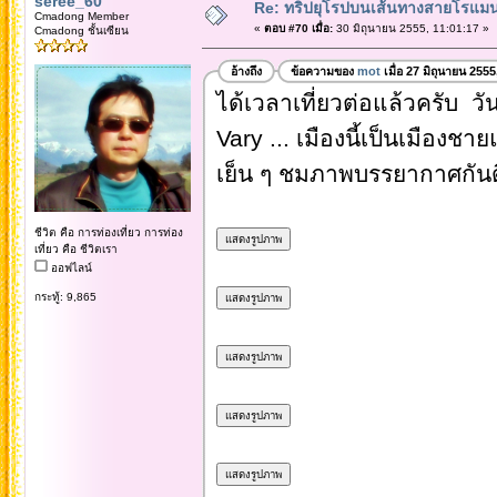
seree_60
Re: ทริปยุโรปบนเส้นทางสายโรแมนต
Cmadong Member
«
ตอบ #70 เมื่อ:
30 มิถุนายน 2555, 11:01:17 »
Cmadong ชั้นเซียน
อ้างถึง
ข้อความของ
mot
เมื่อ 27 มิถุนายน 255
ได้เวลาเที่ยวต่อแล้วครับ ว
Vary ... เมืองนี้เป็นเมือง
เย็น ๆ ชมภาพบรรยากาศกันด
ชีวิต คือ การท่องเที่ยว การท่อง
เที่ยว คือ ชีวิตเรา
ออฟไลน์
กระทู้: 9,865