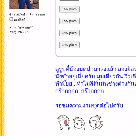
ซีมะโด่ง'จุฬาฯ ที่มาของผม
ออฟไลน์
คณะ: "ครุศาสตร์"
กระทู้: 26,927
ดูรูปที่น้องมดนำมาลงแล้ว ลองย้อน
นั่งขำอยู่เนี่ยครับ มุมเดียวกัน วิวเ
ทำมั๊ยย...ทำไมสีสันมันช่างต่างกัน
กร๊ากกกก กร๊ากกกก
รอชมความงามชุดต่อไปครับ