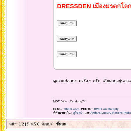
DRESSDEN เมืองมรดกโลกที่จ
ดูเก่าแก่สวยงามจริง ๆ ครับ เสียดายอยู่
MOT วิศวะ : C-mdong74
BLOG :
9MOT.com
PHOTO :
9MOT on Multiply
ที่ทำมาหากิน :
สุโขสปา
และ
Andara Luxury Resort Phuke
หน้า:
1
2
[
3
]
4
5
6
ทั้งหมด
ขึ้นบน