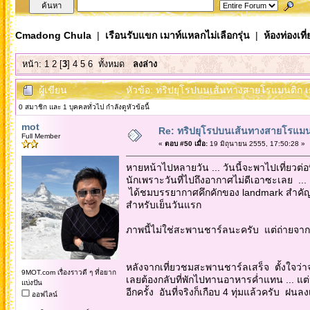
Cmadong Chula
|
เรือนรับแขก เมาท์แหลกไม่เลือกรุ่น
|
ห้องท่องเท
หน้า:
1
2
[
3
]
4
5
6
ทั้งหมด
ลงล่าง
ผู้เขียน
หัวข้อ: ทริปยุโรปบนเส้นทางสายโรแมนติก เย
0 สมาชิก และ 1 บุคคลทั่วไป กำลังดูหัวข้อนี้
mot
Re: ทริปยุโรปบนเส้นทางสายโรแมนต
Full Member
«
ตอบ #50 เมื่อ:
19 มิถุนายน 2555, 17:50:28 »
หายหน้าไปหลายวัน ... วันนี้จะพาไปเที่ยวต่อท
นักเพราะวันที่ไปถึงอากาศไม่ดีเอาซะเลย ... เ
ได้ชมบรรยากาศคึกคักของ landmark สำคัญข
สำหรับเย็นวันแรก
ภาพนี้ไม่ใช่สะพานชาร์ลนะครับ แต่ถ่ายจ
หลังจากเที่ยวชมสะพานชาร์ลเสร็จ ตั้งใจว่าจะ
9MOT.com เรื่องราวดี ๆ ที่อยาก
เลยต้องกลับที่พักไปทานอาหารค่ำแทน ... แต
แบ่งปัน
อีกครั้ง อันที่จริงก็เกือบ 4 ทุ่มแล้วครับ 
ออฟไลน์