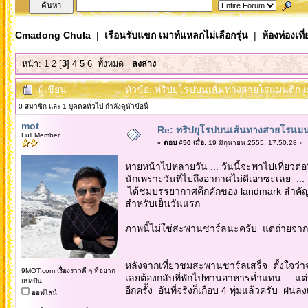
Cmadong Chula
|
เรือนรับแขก เมาท์แหลกไม่เลือกรุ่น
|
ห้องท่องเท
หน้า:
1
2
[
3
]
4
5
6
ทั้งหมด
ลงล่าง
ผู้เขียน
หัวข้อ: ทริปยุโรปบนเส้นทางสายโรแมนติก เย
0 สมาชิก และ 1 บุคคลทั่วไป กำลังดูหัวข้อนี้
mot
Re: ทริปยุโรปบนเส้นทางสายโรแมนต
Full Member
«
ตอบ #50 เมื่อ:
19 มิถุนายน 2555, 17:50:28 »
หายหน้าไปหลายวัน ... วันนี้จะพาไปเที่ยวต่อท
นักเพราะวันที่ไปถึงอากาศไม่ดีเอาซะเลย ... เ
ได้ชมบรรยากาศคึกคักของ landmark สำคัญข
สำหรับเย็นวันแรก
ภาพนี้ไม่ใช่สะพานชาร์ลนะครับ แต่ถ่ายจ
หลังจากเที่ยวชมสะพานชาร์ลเสร็จ ตั้งใจว่าจะ
9MOT.com เรื่องราวดี ๆ ที่อยาก
เลยต้องกลับที่พักไปทานอาหารค่ำแทน ... แต
แบ่งปัน
อีกครั้ง อันที่จริงก็เกือบ 4 ทุ่มแล้วครับ 
ออฟไลน์