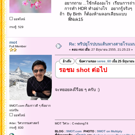
อยากถาม ...ใช้กล้องอะไร เรียนการถ่ายร
การทำ HDR ทำอย่างไร อยากรู้จริงๆ
ถ้า By Birth ก็ต้องห้ามลอกเลียนแบบ
พี่Nok15
ออฟไลน์
กระทู้: 529
mot
Re: ทริปยุโรปบนเส้นทางสายโรแมนต
Full Member
«
ตอบ #64 เมื่อ:
27 มิถุนายน 2555, 21:25:23 »
อ้างถึง
ข้อความของ
seree_60
เมื่อ 25 มิถุนาย
รอชม shot ต่อไป
จะทยอยลงเืรือย ๆ ครับ :)
9MOT.com เรื่องราวดี ๆ ที่อยาก
แบ่งปัน
ออฟไลน์
คณะ: วิศวกรรมศาสตร์
MOT วิศวะ : C-mdong74
กระทู้: 830
BLOG :
9MOT.com
PHOTO :
9MOT on Multiply