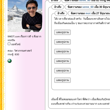
อ้างถึง
ข้อความของ
seree_60
เมื่อ 02 กรกฎาค
อ้างถึง
ข้อความของ
seree_60
เมื่อ 30 มิถุน
อ้างถึง
ข้อความของ
mot
เมื่อ 27 มิถุนาย
ได้เวลาเที่ยวต่อแล้วครับ วันนี้ผมจะพาเดินทางไป
ถึงเมืองกันตอนเย็น ๆ ชมภาพบรรยากาศกันดีกว่าคร
9MOT.com เรื่องราวดี ๆ ที่อยาก
แบ่งปัน
ออฟไลน์
คณะ: วิศวกรรมศาสตร์
กระทู้: 830
เมืองนี้ พี่ไม่ค่อยชอบเท่าไหร่ พี่คิดว่า เมื่อเทียบก
แบบที่แตกต่างกัน เก่าแก่และสวยงามมาก และแตกต่าง