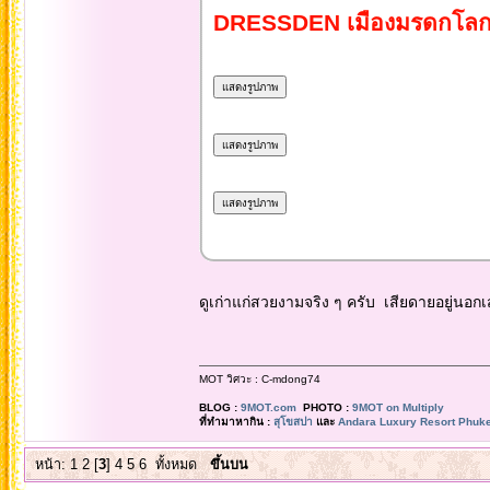
DRESSDEN เมืองมรดกโลกที่จ
ดูเก่าแก่สวยงามจริง ๆ ครับ เสียดายอยู่
MOT วิศวะ : C-mdong74
BLOG :
9MOT.com
PHOTO :
9MOT on Multiply
ที่ทำมาหากิน :
สุโขสปา
และ
Andara Luxury Resort Phuke
หน้า:
1
2
[
3
]
4
5
6
ทั้งหมด
ขึ้นบน