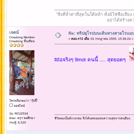
“สิ่งที่ล้ำค่าที่สุดในใต้หล้า ทั้งมิใช่ชื
อย่าได้สร้างคว
เจตน์
Re: ทริปยุโรปบนเส้นทางสายโรแมนต
Cmadong Member
«
ตอบ #72 เมื่อ:
02 กรกฎาคม 2555, 15:36:24 »
Cmadong ชั้นเซียน
อจริงๆ 9mot คนนี้ .... สุดยอดๆ
ฝีมื
ใครๆเรียกผมว่า "กุ๊ปปิ๊"
ออฟไลน์
รุ่น: RCU2534
คณะ: ครุฯ พลศึกษา
ชีวิตผมเป็นดั่งวงกลม จึงได้แต่ดอมดมความสุขจากคนอื่นๆ
กระทู้: 6,520