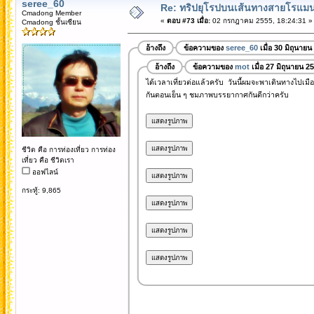
seree_60
Re: ทริปยุโรปบนเส้นทางสายโรแมนต
Cmadong Member
«
ตอบ #73 เมื่อ:
02 กรกฎาคม 2555, 18:24:31 »
Cmadong ชั้นเซียน
อ้างถึง
ข้อความของ
seree_60
เมื่อ 30 มิถุนาย
อ้างถึง
ข้อความของ
mot
เมื่อ 27 มิถุนายน 2
ได้เวลาเที่ยวต่อแล้วครับ วันนี้ผมจะพาเดินทางไปเมื
กันตอนเย็น ๆ ชมภาพบรรยากาศกันดีกว่าครับ
ชีวิต คือ การท่องเที่ยว การท่อง
เที่ยว คือ ชีวิตเรา
ออฟไลน์
กระทู้: 9,865