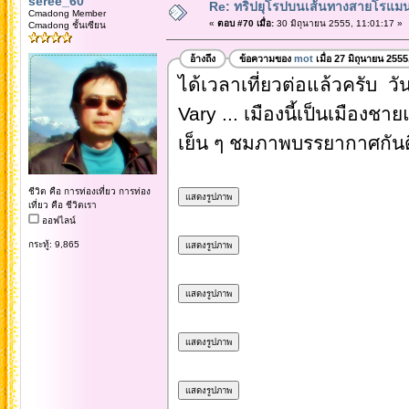
seree_60
Re: ทริปยุโรปบนเส้นทางสายโรแมนต
Cmadong Member
«
ตอบ #70 เมื่อ:
30 มิถุนายน 2555, 11:01:17 »
Cmadong ชั้นเซียน
อ้างถึง
ข้อความของ
mot
เมื่อ 27 มิถุนายน 255
ได้เวลาเที่ยวต่อแล้วครับ ว
Vary ... เมืองนี้เป็นเมือง
เย็น ๆ ชมภาพบรรยากาศกันด
ชีวิต คือ การท่องเที่ยว การท่อง
เที่ยว คือ ชีวิตเรา
ออฟไลน์
กระทู้: 9,865