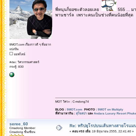
พี่หนุนก็ยอซะตัวลอยเลย
555 ... มา
พานชาร์ล เพราะคนเป็นช่วงที่คนน้อยที่สุด
9MOT.com เรื่องราวดี ๆ ที่อยาก
แบ่งปัน
ออฟไลน์
คณะ: วิศวกรรมศาสตร์
กระทู้: 830
MOT วิศวะ : C-mdong74
BLOG :
9MOT.com
PHOTO :
9MOT on Multiply
ที่ทำมาหากิน :
สุโขสปา
และ
Andara Luxury Resort Phuke
seree_60
Re: ทริปยุโรปบนเส้นทางสายโรแมนต
Cmadong Member
«
ตอบ #53 เมื่อ:
19 มิถุนายน 2555, 22:41:40 »
Cmadong ชั้นเซียน