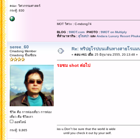
คณะ: วิศวกรรมศาสตร์
กระทู้: 830
MOT วิศวะ : C-mdong74
BLOG :
9MOT.com
PHOTO :
9MOT on Multiply
ที่ทำมาหากิน :
สุโขสปา
และ
Andara Luxury Resort Phuke
seree_60
Re: ทริปยุโรปบนเส้นทางสายโรแมนต
Cmadong Member
«
ตอบ #61 เมื่อ:
25 มิถุนายน 2555, 20:13:48 »
Cmadong ชั้นเซียน
รอชม shot ต่อไป
ชีวิต คือ การท่องเที่ยว การท่อง
เที่ยว คือ ชีวิตเรา
ออฟไลน์
iss u.Don"t be sure that the world is wide
กระทู้: 9,865
until you check it out by your self.