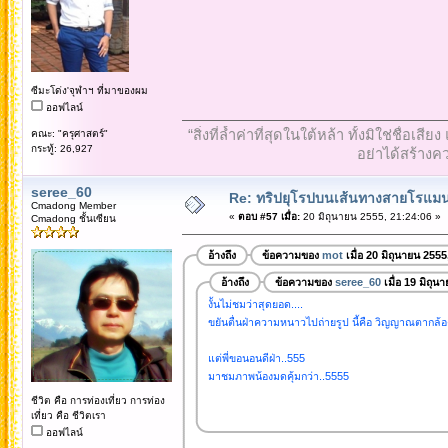
ซีมะโด่ง'จุฬาฯ ที่มาของผม
ออฟไลน์
“สิ่งที่ล้ำค่าที่สุดในใต้หล้า ทั้งมิใช่ชื
คณะ: "ครุศาสตร์"
กระทู้: 26,927
อย่าได้สร้างคว
seree_60
Re: ทริปยุโรปบนเส้นทางสายโรแมนต
Cmadong Member
«
ตอบ #57 เมื่อ:
20 มิถุนายน 2555, 21:24:06 »
Cmadong ชั้นเซียน
อ้างถึง
ข้อความของ
mot
เมื่อ 20 มิถุนายน 255
อ้างถึง
ข้อความของ
seree_60
เมื่อ 19 มิถุน
งั้นไม่ชมว่าสุดยอด....
ขยันตื่นฝ่าความหนาวไปถ่ายรูป นี้คือ วิญญาณตากล้องท
แต่พี่ขอนอนดีฝ่า..555
มาชมภาพน้องมดคุ้มกว่า..5555
ชีวิต คือ การท่องเที่ยว การท่อง
เที่ยว คือ ชีวิตเรา
ออฟไลน์