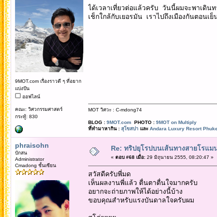
ได้เวลาเที่ยวต่อแล้วครับ วันนี้ผมจะพาเดิน
เช็กใกล้กับเยอรมัน เราไปถึงเมืองกันตอนเย
9MOT.com เรื่องราวดี ๆ ที่อยาก
แบ่งปัน
ออฟไลน์
คณะ: วิศวกรรมศาสตร์
MOT วิศวะ : C-mdong74
กระทู้: 830
BLOG :
9MOT.com
PHOTO :
9MOT on Multiply
ที่ทำมาหากิน :
สุโขสปา
และ
Andara Luxury Resort Phuke
phraisohn
Re: ทริปยุโรปบนเส้นทางสายโรแมนต
บักสน
«
ตอบ #68 เมื่อ:
29 มิถุนายน 2555, 08:20:47 »
Administrator
Cmadong ชั้นเซียน
สวัสดีครับพี่มด
เห็นผลงานพี่แล้ว ตื่นตาตื่นใจมากครับ
อยากจะถ่ายภาพให้ได้อย่างนี้บ้าง
ขอบคุณสำหรับแรงบันดาลใจครับผม