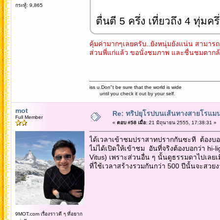
กระทู้: 9,865
ตื่นตี 5 ครึ่ง เที่ยวถึง 4 ทุ่ม
คุ้มค่ามากๆเลยครับ..ยังหนุ่มยังแน่น สามา
ส่วนพี่แก่แล้ว ขอนั่งชมภาพ และชื่นชมตากล
iss u.Don"t be sure that the world is wide
until you check it out by your self.
mot
Re: ทริปยุโรปบนเส้นทางสายโรแมนต
Full Member
«
ตอบ #58 เมื่อ:
21 มิถุนายน 2555, 17:38:31 »
ได้เวลาเข้าชมปราสาทปรากกันซะที ต้องบอกว
ไม่ได้เปิดให้เข้าชม อันที่จริงต้องบอกว่า 
Vitus) เพราะส่วนอื่น ๆ นั้นดูธรรมดาไปเลย
ที่ใช้เวลาสร้างรวมกันกว่า 500 ปีนั้นจะ
9MOT.com เรื่องราวดี ๆ ที่อยาก