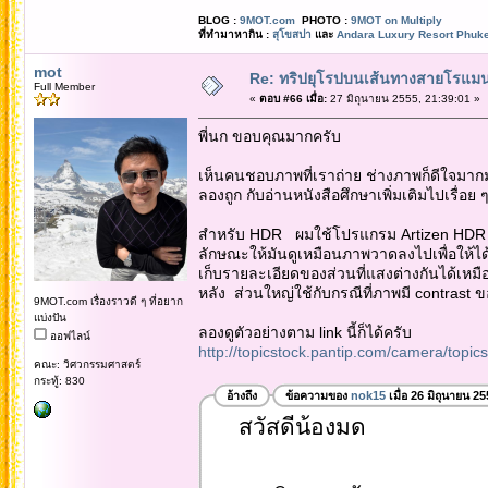
BLOG :
9MOT.com
PHOTO :
9MOT on Multiply
ที่ทำมาหากิน :
สุโขสปา
และ
Andara Luxury Resort Phuke
mot
Re: ทริปยุโรปบนเส้นทางสายโรแมนต
Full Member
«
ตอบ #66 เมื่อ:
27 มิถุนายน 2555, 21:39:01 »
พี่นก ขอบคุณมากครับ
เห็นคนชอบภาพที่เราถ่าย ช่างภาพก็ดีใจมากม
ลองถูก กับอ่านหนังสือศึกษาเพิ่มเติมไปเรื่อย
สำหรับ HDR ผมใช้โปรแกรม Artizen HDR .
ลักษณะให้มันดูเหมือนภาพวาดลงไปเพื่อให้ได้
เก็บรายละเอียดของส่วนที่แสงต่างกันได้เห
หลัง ส่วนใหญ่ใช้กับกรณีที่ภาพมี contrast ขอ
9MOT.com เรื่องราวดี ๆ ที่อยาก
แบ่งปัน
ลองดูตัวอย่างตาม link นี้ก็ได้ครับ
ออฟไลน์
http://topicstock.pantip.com/camera/top
คณะ: วิศวกรรมศาสตร์
กระทู้: 830
อ้างถึง
ข้อความของ
nok15
เมื่อ 26 มิถุนายน 2
สวัสดีน้องมด