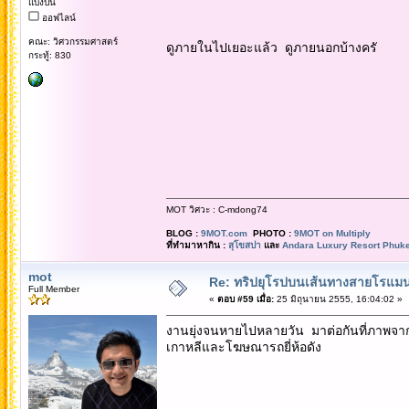
แบ่งปัน
ออฟไลน์
คณะ: วิศวกรรมศาสตร์
ดูภายในไปเยอะแล้ว ดูภายนอกบ้างครั
กระทู้: 830
MOT วิศวะ : C-mdong74
BLOG :
9MOT.com
PHOTO :
9MOT on Multiply
ที่ทำมาหากิน :
สุโขสปา
และ
Andara Luxury Resort Phuke
mot
Re: ทริปยุโรปบนเส้นทางสายโรแมนต
Full Member
«
ตอบ #59 เมื่อ:
25 มิถุนายน 2555, 16:04:02 »
งานยุ่งจนหายไปหลายวัน มาต่อกันที่ภาพจาก
เกาหลีและโฆษณารถยี่ห้อดัง