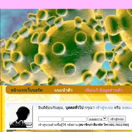
หน้าแรกเว็บบอร์ด
แนะนำตัว
เพิ่ม/แก้.ข้อมูลส่วนตัว
ยินดีต้อนรับคุณ,
บุคคลทั่วไป
กรุณา
เข้าสู่ระบบ
หรือ
ลงทะเ
เข้าสู่ระบบด้วยชื่อผู้ใช้ รหัสผ่าน
[สมาชิกเก่าลืมรหัส โทร 081-7611760]