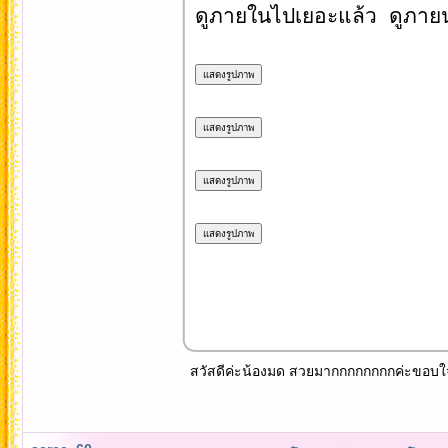
ดูภายในไปเยอะแล้ว ดูภายน
สวัสดีค่ะน้องมด สวยมากกกกกกกกค่ะขอบใจอ