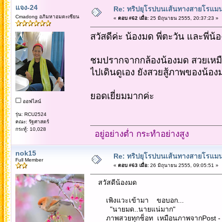
แจง-24
Re: ทริปยุโรปบนเส้นทางสายโรแมนต
Cmadong อภิมหาอมตะเซียน
«
ตอบ #62 เมื่อ:
25 มิถุนายน 2555, 20:37:23 »
สวัสดีค่ะ น้องมด พี่ตะวัน และพี่น้
ชมปรากจากกล้องน้องมด สวยเหม
ไปเดินดูเอง ยังสวยสู้ภาพของน้องม
ยอดเยี่ยมมากค่ะ
ออฟไลน์
รุ่น: RCU2524
คณะ: รัฐศาสตร์
กระทู้: 10,028
อยู่อย่างต่ำ กระทำอย่างสูง
nok15
Re: ทริปยุโรปบนเส้นทางสายโรแมนต
Full Member
«
ตอบ #63 เมื่อ:
26 มิถุนายน 2555, 09:05:51 »
สวัสดีน้องมด
เพิงแวะเข้ามา ขอบอก...
"นายมด..นายแน่มาก"
ภาพสวยทุกช็อท เหมือนภาพจากPost - card