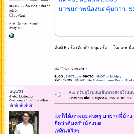
9MOT.com เรื่องราวดี ๆ ที่อยาก
มาชมภาพน้องมดคุ้มกว่า..5
แบ่งปัน
ออฟไลน์
คณะ: วิศวกรรมศาสตร์
กระทู้: 830
ตื่นตี 5 ครึ่ง เที่ยวถึง 4 ทุ่มครึ่ง ... โหดแบบนี
MOT วิศวะ : C-mdong74
BLOG :
9MOT.com
PHOTO :
9MOT on Multiply
ที่ทำมาหากิน :
สุโขสปา
และ
Andara Luxury Resort Phuke
หนุน'21
Re: ทริปยุโรปบนเส้นทางสายโรแมนต
Global Moderator
«
ตอบ #56 เมื่อ:
20 มิถุนายน 2555, 18:09:35 »
Cmadong อภิมหาอมตะเซียน
แต่ก็ได้ภาพมุมสวยๆ มาฝากพี่น้อง
ถือว่าคุ้มครับน้องมด
เพลินจริงๆ