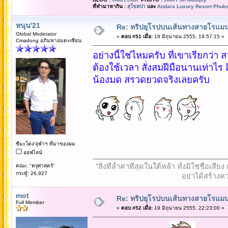
ที่ทำมาหากิน :
สุโขสปา
และ
Andara Luxury Resort Phuke
หนุน'21
Re: ทริปยุโรปบนเส้นทางสายโรแมนต
Global Moderator
«
ตอบ #51 เมื่อ:
19 มิถุนายน 2555, 19:57:15 »
Cmadong อภิมหาอมตะเซียน
อย่างนี้ใช่ไหมครับ ที่เขาเรียกว่
ต้องใช้เวลา สั่งสมฝีมือนานเท่าไร
น้องมด สรวดยวดจริงเลยครับ
ซีมะโด่ง'จุฬาฯ ที่มาของผม
ออฟไลน์
“สิ่งที่ล้ำค่าที่สุดในใต้หล้า ทั้งมิใช่ชื
คณะ: "ครุศาสตร์"
กระทู้: 26,927
อย่าได้สร้างคว
mot
Re: ทริปยุโรปบนเส้นทางสายโรแมนต
Full Member
«
ตอบ #52 เมื่อ:
19 มิถุนายน 2555, 22:23:00 »