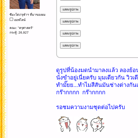
ซีมะโด่ง'จุฬาฯ ที่มาของผม
ออฟไลน์
คณะ: "ครุศาสตร์"
กระทู้: 26,927
ดูรูปที่น้องมดนำมาลงแล้ว ลองย้อน
นั่งขำอยู่เนี่ยครับ มุมเดียวกัน วิวเ
ทำมั๊ยย...ทำไมสีสันมันช่างต่างกัน
กร๊ากกกก กร๊ากกกก
รอชมความงามชุดต่อไปครับ