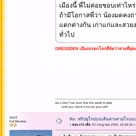
เมืองนี้ พี่ไม่ค่อยชอบเท่าไหร
ถ้ามีโอกาสพี่ว่า น้องมดคง
แตกต่างกัน เก่าแก่และสวย
ทั่วไป
DRESSDEN เมืองมรดกโลกที่จัดว่าสวยที่สุดเ
iss u.Don"t be sure that the world is wide
until you check it out by your self.
mot
Re: ทริปยุโรปบนเส้นทางสายโรแมนต
Full Member
«
ตอบ #74 เมื่อ:
03 กรกฎาคม 2555, 16:28:34 »