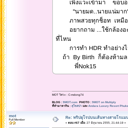
เพิงแวะเข้ามา ขอบอก
"นายมด..นายแน่มาก
ภาพสวยทุกช็อท เหมือนภาพ
อยากถาม ...ใช้กล้องอะไร
ที่ไหน
การทำ HDR ทำอย่างไร อ
ถ้า By Birth ก็ต้องห้าม
พี่Nok15
MOT วิศวะ : C-mdong74
BLOG :
9MOT.com
PHOTO :
9MOT on Multiply
ที่ทำมาหากิน :
สุโขสปา
และ
Andara Luxury Resort Phuke
mot
Re: ทริปยุโรปบนเส้นทางสายโรแมนต
Full Member
«
ตอบ #67 เมื่อ:
27 มิถุนายน 2555, 21:44:19 »