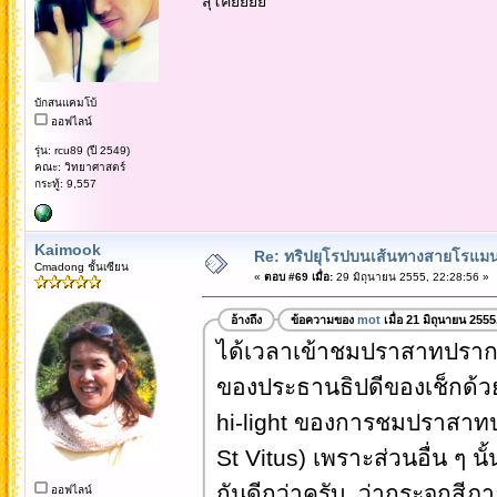
สุโค่ยยยย
บักสนแคมโบ้
ออฟไลน์
รุ่น: rcu89 (ปี 2549)
คณะ: วิทยาศาสตร์
กระทู้: 9,557
Kaimook
Re: ทริปยุโรปบนเส้นทางสายโรแมนต
Cmadong ชั้นเซียน
«
ตอบ #69 เมื่อ:
29 มิถุนายน 2555, 22:28:56 »
อ้างถึง
ข้อความของ
mot
เมื่อ 21 มิถุนายน 255
ได้เวลาเข้าชมปราสาทปรากกั
ของประธานธิปดีของเช็กด้วย 
hi-light ของการชมปราสาทป
St Vitus) เพราะส่วนอื่น ๆ 
กันดีกว่าครับ ว่ากระจกสีภา
ออฟไลน์