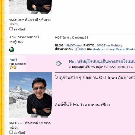
9MOT.com เรื่องราวดี ๆ ที่อยาก
แบ่งปัน
ออฟไลน์
คณะ: วิศวกรรมศาสตร์
MOT วิศวะ : C-mdong74
กระทู้: 830
BLOG :
9MOT.com
PHOTO :
9MOT on Multiply
ที่ทำมาหากิน :
สุโขสปา
และ
Andara Luxury Resort Phuke
mot
Re: ทริปยุโรปบนเส้นทางสายโรแมนต
Full Member
«
ตอบ #60 เมื่อ:
25 มิถุนายน 2555, 16:09:11 »
ไปดูภาพสวย ๆ ของย่าน Old Town กันบ้างกว่า
ลิพท์ขึ้นไปชมวิวจากหอนาฬิกา
9MOT.com เรื่องราวดี ๆ ที่อยาก
แบ่งปัน
ออฟไลน์