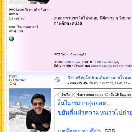
9MOT.com เรื่องราวดี ๆ ที่อยาก
แบ่งปัน
เลยสะพานชาร์ลไปหน่อย มีตึกสวย ๆ อีกมากม
ออฟไลน์
ภาพตึกซะหน่อย
คณะ: วิศวกรรมศาสตร์
กระทู้: 830
MOT วิศวะ : C-mdong74
BLOG :
9MOT.com
PHOTO :
9MOT on Multiply
ที่ทำมาหากิน :
สุโขสปา
และ
Andara Luxury Resort Phuke
mot
Re: ทริปยุโรปบนเส้นทางสายโรแมนต
Full Member
«
ตอบ #55 เมื่อ:
20 มิถุนายน 2555, 17:41:47 »
อ้างถึง
ข้อความของ
seree_60
เมื่อ 19 มิถุนาย
งั้นไม่ชมว่าสุดยอด....
ขยันตื่นฝ่าความหนาวไปถ่ายร
แต่พี่ขอนอนดีฝ่า..555