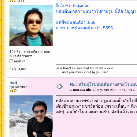
งั้นไม่ชมว่าสุดยอด....
ขยันตื่นฝ่าความหนาวไปถ่ายรูป นี้คือ วิญญา
แต่พี่ขอนอนดีฝ่า..555
มาชมภาพน้องมดคุ้มกว่า..5555
ชีวิต คือ การท่องเที่ยว การท่อง
เที่ยว คือ ชีวิตเรา
ออฟไลน์
iss u.Don"t be sure that the world is wide
กระทู้: 9,865
until you check it out by your self.
mot
Re: ทริปยุโรปบนเส้นทางสายโรแมนต
Full Member
«
ตอบ #54 เมื่อ:
20 มิถุนายน 2555, 17:40:23 »
หลังจากถ่ายภาพช่วงเช้าตรู่แล้วผมก็กลับไป
เดินข้ามสะพานชาร์ลก่อน เพราะเพื่อน ๆ ที่เ
เศษ) คนก็ยังไม่เยอะมากครับ ดังนั้นถ้าจะถ