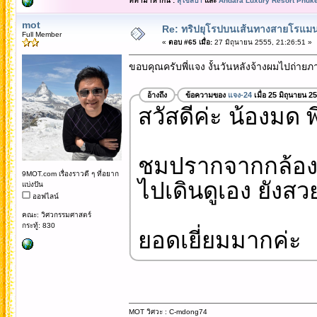
ที่ทำมาหากิน :
สุโขสปา
และ
Andara Luxury Resort Phuke
mot
Re: ทริปยุโรปบนเส้นทางสายโรแมนต
Full Member
«
ตอบ #65 เมื่อ:
27 มิถุนายน 2555, 21:26:51 »
ขอบคุณครับพี่แจง งั้นวันหลังจ้างผมไปถ่ายภาพ
อ้างถึง
ข้อความของ
แจง-24
เมื่อ 25 มิถุนายน 2
สวัสดีค่ะ น้องมด พ
ชมปรากจากกล้อง
9MOT.com เรื่องราวดี ๆ ที่อยาก
ไปเดินดูเอง ยังสว
แบ่งปัน
ออฟไลน์
คณะ: วิศวกรรมศาสตร์
กระทู้: 830
ยอดเยี่ยมมากค่ะ
MOT วิศวะ : C-mdong74