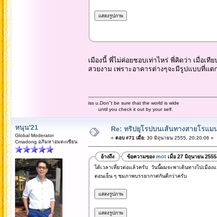
เมืองนี้ พี่ไม่ค่อยชอบเท่าไหร่ พี่คิดว่า เมื่
สวยงาม เพราะอาคารต่างๆจะมีรูปแบบที่แตกต
iss u.Don"t be sure that the world is wide
until you check it out by your self.
หนุน'21
Re: ทริปยุโรปบนเส้นทางสายโรแมนต
Global Moderator
«
ตอบ #71 เมื่อ:
30 มิถุนายน 2555, 20:20:06 »
Cmadong อภิมหาอมตะเซียน
อ้างถึง
ข้อความของ
mot
เมื่อ 27 มิถุนายน 255
ได้เวลาเที่ยวต่อแล้วครับ วันนี้ผมจะพาเดินทางไปเมืองแ
ตอนเย็น ๆ ชมภาพบรรยากาศกันดีกว่าครับ