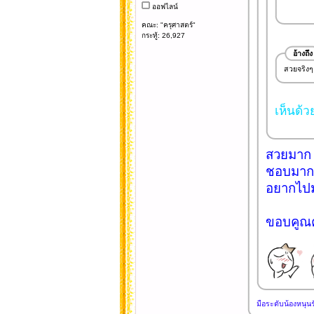
ออฟไลน์
คณะ: "ครุศาสตร์"
กระทู้: 26,927
อ้างถึง
สวยจริงๆ
เห็นด้ว
สวยมาก 
ชอบมาก
อยากไปม
ขอบคูณคร
มือระดับน้องหนุนรั