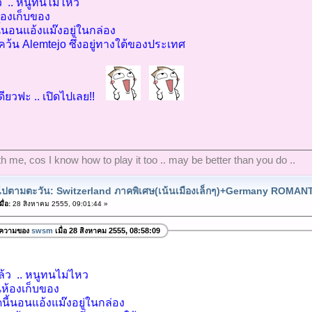
ว .. หนูทนไม่ไหว
้องเก็บของ
้นอนแอ้งแม๊งอยู่ในกล่อง
คว้น Alemtejo ซึ่งอยู่ทางใต้ของประเทศ
ียวฟะ .. เปิดไปเลย!!
ith me, cos I know how to play it too .. may be better than you do ..
ยวไปตามตะวัน: Switzerland ภาคพิเศษ(เน้นเมืองเล็กๆ)+Germany ROMA
ื่อ:
28 สิงหาคม 2555, 09:01:44 »
อความของ
swsm
เมื่อ 28 สิงหาคม 2555, 08:58:09
ล้ว .. หนูทนไม่ไหว
นห้องเก็บของ
นี้นอนแอ้งแม๊งอยู่ในกล่อง