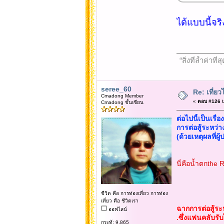
ได้แบบนี้จริ
“สิ่งที่ล้ำค่า
seree_60
Re: เที่
Cmadong Member
«
ตอบ #126 เม
Cmadong ชั้นเซียน
ต่อไปนี้เป็นเรื่อ
การต่อสู้ระหว่า
(ด้วยเหตุผลที่ผ
นี่คือน้ำตกthe 
ชีวิต คือ การท่องเที่ยว การท่อง
เที่ยว คือ ชีวิตเรา
ฉากการต่อสู้ระ
ออฟไลน์
.ซึ่งแฟนคลับรับ
กระทู้: 9,865