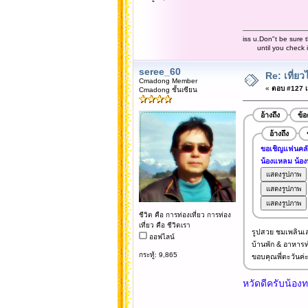
iss u.Don"t be sure t
until you check it 
seree_60
Re: เที่
Cmadong Member
«
ตอบ #127 เม
Cmadong ชั้นเซียน
อ้างถึง
ข้
อ้างถึง
ขอเชิญแฟนคลับ 
น้องแหลม น้องหย
ชีวิต คือ การท่องเที่ยว การท่อง
เที่ยว คือ ชีวิตเรา
รูปสวย ชมเพลินเ
ออฟไลน์
บ้านพัก & อาหารท
กระทู้: 9,865
ขอบคุณพี่ตะวันค่
หวัดดีครับน้องท