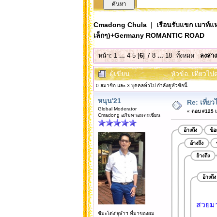
Cmadong Chula
|
เรือนรับแขก เมาท์แห
เล็กๆ)+Germany ROMANTIC ROAD
หน้า:
1
...
4
5
[
6
]
7
8
...
18
ทั้งหมด
ลงล่าง
ผู้เขียน
หัวข้อ: เที่ยว
0 สมาชิก และ 3 บุคคลทั่วไป กำลังดูหัวข้อนี้
หนุน'21
Re: เที่
Global Moderator
«
ตอบ #125 เม
Cmadong อภิมหาอมตะเซียน
อ้างถึง
ข้
อ้างถึง
อ้างถึง
อ้างถึง
สวยมา
ซีมะโด่ง'จุฬาฯ ที่มาของผม