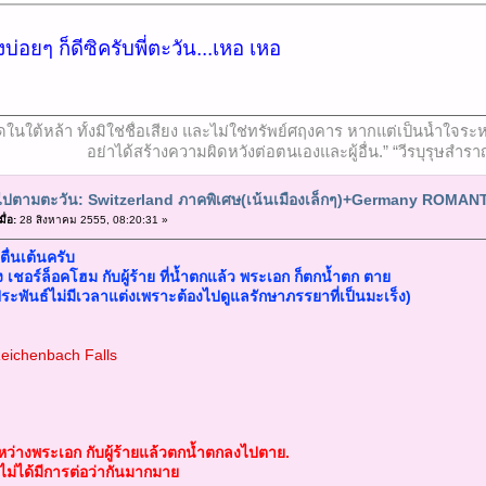
งบ่อยๆ ก็ดีซิครับพี่ตะวัน...เหอ เหอ
ที่สุดในใต้หล้า ทั้งมิใช่ชื่อเสียง และไม่ใช่ทรัพย์ศฤงคาร หากแต่เป็นน้ำ
อย่าได้สร้างความผิดหวังต่อตนเองและผู้อื่น.” “วีรบุรุษสำรา
ยวไปตามตะวัน: Switzerland ภาคพิเศษ(เน้นเมืองเล็กๆ)+Germany ROMA
ื่อ:
28 สิงหาคม 2555, 08:20:31 »
งตื่นเต้นครับ
ง เชอร์ล็อคโฮม กับผู้ร้าย ที่น้ำตกแล้ว พระเอก ก็ตกน้ำตก ตาย
ู้ประพันธ์ไม่มีเวลาแต่งเพราะต้องไปดูแลรักษาภรรยาที่เป็นมะเร็ง)
Reichenbach Falls
หว่างพระเอก กับผู้ร้ายแล้วตกน้ำตกลงไปตาย.
ไม่ได้มีการต่อว่ากันมากมาย