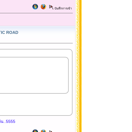
บันทึกการเข้า
NTIC ROAD
กัน..5555