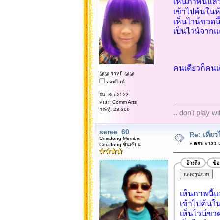
เห็นภาพนี้แล้
เข้าไปค้นในห
เห็นไวน์ขวดนี
เป็นไวน์จากแ
คนเดียวก็คนเด
@@ ยาหยี @@
ออฟไลน์
รุ่น: Rcu2523
คณะ: Comm Arts
กระทู้: 28,369
.. don't play w
seree_60
Re: เที่
Cmadong Member
«
ตอบ #131 เม
Cmadong ชั้นเซียน
อ้างถึง
ข้
เห็นภาพนี้แ
เข้าไปค้นใ
เห็นไวน์ขวด