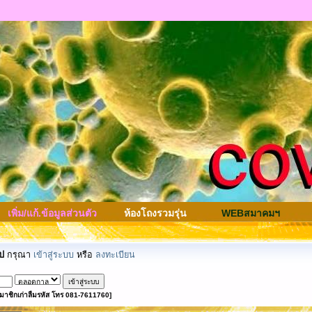
เพิ่ม/แก้.ข้อมูลส่วนตัว
ห้องโถงรวมรุ่น
WEBสมาคมฯ
ป
กรุณา
เข้าสู่ระบบ
หรือ
ลงทะเบียน
มาชิกเก่าลืมรหัส โทร 081-7611760]