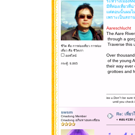
ระหว่างเมืองMei
มีที่ท่องเที่ยวที
แต่ตอนนั้นผมไม่
เพราะเป็นสถานที
Aareschlucht
The Aare River
through a gorg
Traverse this 
ชีวิต คือ การท่องเที่ยว การท่อง
เที่ยว คือ ชีวิตเรา
Over thousands
ออฟไลน์
of the young A
กระทู้: 9,865
their way ever 
grottoes and h
iss u.Don"t be sure t
until you check it 
swsm
Re: เที่
Cmadong Member
«
ตอบ #130 เม
Cmadong อภิมหาอมตะเซียน