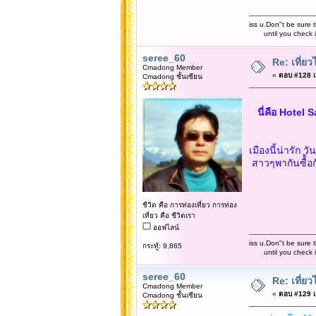
iss u.Don"t be sure t
until you check it 
seree_60
Re: เที่
Cmadong Member
«
ตอบ #128 เม
Cmadong ชั้นเซียน
นี่คือ Hotel 
เมืองนี้น่ารัก ว
สาวๆพากันซื้้อ
ชีวิต คือ การท่องเที่ยว การท่อง
เที่ยว คือ ชีวิตเรา
ออฟไลน์
iss u.Don"t be sure t
กระทู้: 9,865
until you check it 
seree_60
Re: เที่
Cmadong Member
«
ตอบ #129 เม
Cmadong ชั้นเซียน