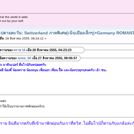
hat the world is wide
out by your self.
ยวไปตามตะวัน: Switzerland ภาคพิเศษ(เน้นเมืองเล็กๆ)+Germany ROMA
ื่อ:
28 สิงหาคม 2555, 08:24:12 »
อความของ
ทราย 16
เมื่อ 28 สิงหาคม 2555, 04:23:23
ข้อความของ
seree_60
เมื่อ 27 สิงหาคม 2555, 08:06:57
มาดินเน่อร์ ดื่มไวน์กันหน่อยครับ
ี น้องตี๋ น้องทราย น้องหนุน เพื่อนอร เพื่อน ปื้ด และน้องๆๆทุกๆคนครับ เอ้า ชน..
ลยค่ะ
ำให้เป็นบรรยายกาศพักผ่อนจริงๆ
ะ
ราย ยินดีมากครับที่เข้ามาพักผ่อนกับเราที่สวิส..ไม่ดื่มไวน์ก็ทานกับแกล้มล่ะ