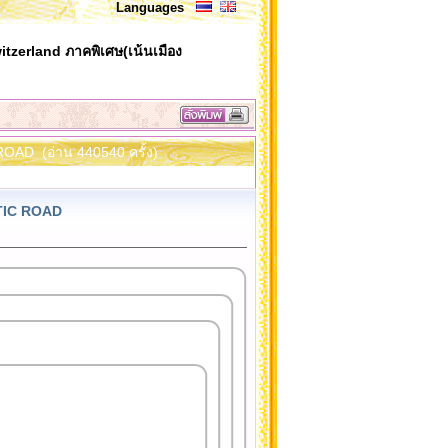
Languages
itzerland ภาคพิเศษ(เน้นเมือง
ROAD (อ่าน 440540 ครั้ง)
NTIC ROAD