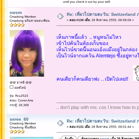
until you check it out by your self.
swsm
Re: เที่ยวไปตามตะวัน: Switzerlan
Cmadong Member
«
ตอบ #130 เมื่อ:
28 สิงหาคม 2555, 08:58:09 »
Cmadong อภิมหาอมตะเซียน
เห็นภาพนี้แล้ว .. หนูทนไม่ไหว
เข้าไปค้นในห้องเก็บของ
เห็นไวน์ขวดนี้นอนแอ้งแม๊งอยู่ในกล่อง
เป็นไวน์จากแคว้น Alemtejo ซึ่งอยู่ทา
คนเดียวก็คนเดียวฟะ .. เปิดไปเลย!!
@@ ยาหยี @@
ออฟไลน์
รุ่น: Rcu2523
คณะ: Comm Arts
กระทู้: 28,369
.. don't play with me, cos I know how to pl
seree_60
Re: เที่ยวไปตามตะวัน: Switzerlan
Cmadong Member
«
ตอบ #131 เมื่อ:
28 สิงหาคม 2555, 09:01:44 »
Cmadong ชั้นเซียน
อ้างถึง
ข้อความของ
swsm
เมื่อ 28 สิงหาคม 25