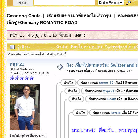
Cmadong Chula
|
เรือนรับแขก เมาท์แหลกไม่เลือกรุ่น
|
ห้องท่องเท
เล็กๆ)+Germany ROMANTIC ROAD
หน้า:
1
...
4
5
[
6
]
7
8
...
18
ทั้งหมด
ลงล่าง
ผู้เขียน
หัวข้อ: เที่ยวไปตามตะวัน: Switzerland ภ
0 สมาชิก และ 1 บุคคลทั่วไป กำลังดูหัวข้อนี้
หนุน'21
Re: เที่ยวไปตามตะวัน: Switzerlan
Global Moderator
«
ตอบ #125 เมื่อ:
28 สิงหาคม 2555, 08:19:04 »
Cmadong อภิมหาอมตะเซียน
อ้างถึง
ข้อความของ
seree_60
เมื่อ 28 สิงหาคม
อ้างถึง
ข้อความของ
หนุน'21
เมื่อ 27 สิงหาค
อ้างถึง
ข้อความของ
Leam
เมื่อ 18 สิงหา
อ้างถึง
ข้อความของ
swsm
เมื่อ 17 สิ
สวยมากค่ะ พี่ตะวัน .. สวยทุ
ซีมะโด่ง'จุฬาฯ ที่มาของผม