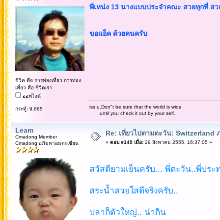
พี่เหน่ง 13 นางแบบประจำคณะ สวยทุกที่ สว
ขอแอ็ค ด้วยคนครับ
ชีวิต คือ การท่องเที่ยว การท่อง
เที่ยว คือ ชีวิตเรา
ออฟไลน์
iss u.Don"t be sure that the world is wide
กระทู้: 9,865
until you check it out by your self.
Leam
Re: เที่ยวไปตามตะวัน: Switzerlan
Cmadong Member
«
ตอบ #149 เมื่อ:
29 สิงหาคม 2555, 16:37:05 »
Cmadong อภิมหาอมตะเซียน
สวัสดียามเย็นครับ... พี่ตะวัน..พี่ประท
สระน้ำสวยใสดีจริงครับ..
ปลาก็ตัวใหญ่.. น่ากิน