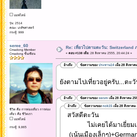
ออฟไลน์
รุ่น: 2514
คณะ: เภสัชศาสตร์
กระทู้: 999
seree_60
Re: เที่ยวไปตามตะวัน: Switzerlan
Cmadong Member
«
ตอบ #138 เมื่อ:
28 สิงหาคม 2555, 20:44:24 »
Cmadong ชั้นเซียน
อ้างถึง
ข้อความของ
ประทาน14
เมื่อ 28 สิงหาค
ยังตามไปเที่ยวอยู่ครับ...ตะ
อ้างถึง
ข้อความของ
swsm
เมื่อ 28 สิงหาคม 25
อ้างถึง
ข้อความของ
nok15
เมื่อ 28 สิงหาคม
ชีวิต คือ การท่องเที่ยว การท่อง
สวัสดีตะวัน
เที่ยว คือ ชีวิตเรา
ออฟไลน์
ไม่เคยได้มาเยี่ยมเยียน
กระทู้: 9,865
(เน้นเมืองเล็กๆ)+Germ