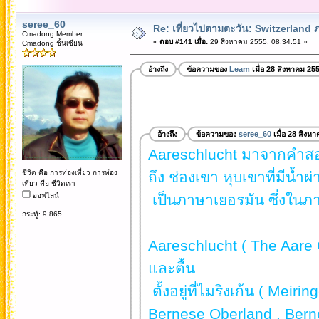
seree_60
Re: เที่ยวไปตามตะวัน: Switzerlan
Cmadong Member
«
ตอบ #141 เมื่อ:
29 สิงหาคม 2555, 08:34:51 »
Cmadong ชั้นเซียน
อ้างถึง
ข้อความของ
Leam
เมื่อ 28 สิงหาคม 25
อ้างถึง
ข้อความของ
seree_60
เมื่อ 28 สิงห
Aareschlucht มาจากคำสอง
ชีวิต คือ การท่องเที่ยว การท่อง
ถึง ช่องเขา หุบเขาที่มีน้ำ
เที่ยว คือ ชีวิตเรา
ออฟไลน์
เป็นภาษาเยอรมัน ซึ่งในภ
กระทู้: 9,865
Aareschlucht ( The Aare G
และตื้น
ตั้งอยู่ที่ไมริงเก้น ( Meirin
Bernese Oberland , Bernes