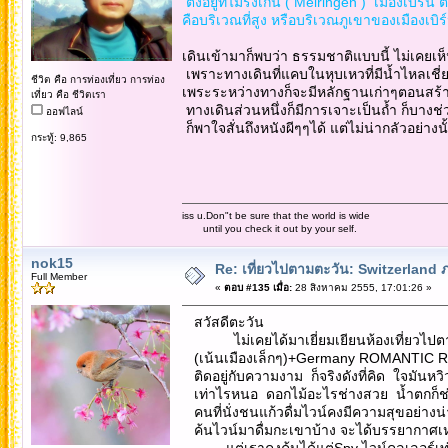
ตั้งอยู่ที่ไมริงเก้น ( Meiringen ) เมืองเบิร์
คือบริเวณที่สูง หรือบริเวณภูเขาของเมืองเบิร์นน
เดินเข้ามาก็พบว่า ธรรมชาติแบบนี้ ไม่เคยเห
เพราะทางเดินที่แคบในหุบเหวที่มีน้ำไหลเชี
ชีวิต คือ การท่องเที่ยว การท่อง
เพระระหว่างทางก็จะมีหลักฐานเก่าๆตอนสร้าง
เที่ยว คือ ชีวิตเรา
ทางเดินส่วนหนึ่งก็มีการเจาะเป็นถ้ำ ก็บางช่
ออฟไลน์
ก็พาใจสั่นถึงหนังผีๆๆได้ แต่ไม่น่ากลัวอย
กระทู้: 9,865
iss u.Don"t be sure that the world is wide
until you check it out by your self.
nok15
Re: เที่ยวไปตามตะวัน: Switzerlan
Full Member
«
ตอบ #135 เมื่อ:
28 สิงหาคม 2555, 17:01:26 »
สวัสดีตะวัน
ไม่เคยได้มาเยี่ยมเยียนห้องเที่ยวไปตาม
(เน้นเมืองเล็กๆ)+Germany ROMANTIC 
ติดอยู่กับความงาม ก็จริงดังที่คิด ใจมันห
เท่าไรหนอ ดอกไม้อะไรช่างสวย น้ำตกก็ช่
คนที่นั่งชนแก้วดื่มไวน์คงมีความสุขอย่างน
ค้นไวน์มาดื่มกะเขาบ้าง จะได้บรรยากาศเหม
........แต่เราคงค้นได้แต่Spy ไวน์คูลเลอร์เท่