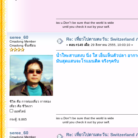
iss u.Don"t be sure that the world is wide
until you check it out by your self.
seree_60
Re: เที่ยวไปตามตะวัน: Switzerlan
Cmadong Member
«
ตอบ #145 เมื่อ:
29 สิงหาคม 2555, 10:03:10 »
Cmadong ชั้นเซียน
น้ำใทะสาบสงบ นิ่ง ใส เย็นเห็นตัวปลา อา
มันสุดแสนจะโรแมนติค จริงๆครับ
ชีวิต คือ การท่องเที่ยว การท่อง
เที่ยว คือ ชีวิตเรา
ออฟไลน์
iss u.Don"t be sure that the world is wide
กระทู้: 9,865
until you check it out by your self.
seree_60
Re: เที่ยวไปตามตะวัน: Switzerlan
Cmadong Member