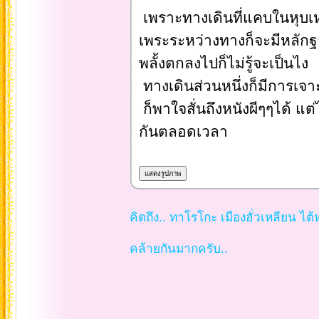
เพราะทางเดินที่แคบในหุบเห
เพระระหว่างทางก็จะมีหลัก
พลั้งตกลงไปก็ไม่รู้จะเป็นไง
ทางเดินส่วนหนึ่งก็มีการเจาะ
ก็พาใจสั่นถึงหนังผีๆๆได้ แ
กันตลอดเวลา
คิดถึง.. ทาโรโกะ เมืองฮั่วเหลียน ไต้
คล้ายกันมากครับ..