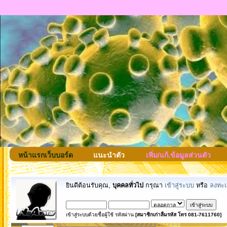
หน้าแรกเว็บบอร์ด
แนะนำตัว
เพิ่ม/แก้.ข้อมูลส่วนตัว
ยินดีต้อนรับคุณ,
บุคคลทั่วไป
กรุณา
เข้าสู่ระบบ
หรือ
ลงทะเ
เข้าสู่ระบบด้วยชื่อผู้ใช้ รหัสผ่าน
[สมาชิกเก่าลืมรหัส โทร 081-7611760]