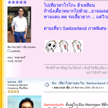
ไปเที่ยวทาโรโกะ ฮั่วเหลียน
ถ้านั่งเคี้ยวหมากไปด้วย...อาจเผลอก
ทางแคบ คด รถเลี้ยวยาก ... แต่วิ
ตามเที่ยว Switzerland ภาคพิเศษ ต
ซีมะโด่ง'จุฬาฯ ที่มาของผม
ออฟไลน์
คณะ: "ครุศาสตร์"
กระทู้: 26,927
“สิ่งที่ล้ำค่าที่สุดในใต้หล้า ทั้งมิใช่ชื
อย่าได้สร้างคว
seree_60
Re: เที่ยวไปตามตะวัน: Switzerlan
Cmadong Member
«
ตอบ #143 เมื่อ:
29 สิงหาคม 2555, 09:34:13 »
Cmadong ชั้นเซียน
Aareshclucht
ตั้งอยู่ในเมือง Meiringen ที่ต