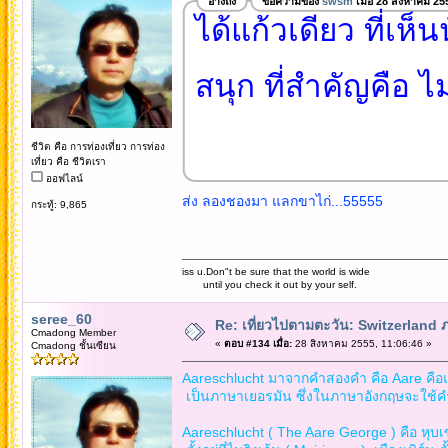
อ้างถึง
ข้อความของ
swsm
เมื่อ 28 สิงหาคม 25
ได้แก้วเดียว ที่เห็
สนุก ที่สำคัญคือ ไม
ชีวิต คือ การท่องเที่ยว การท่อง
เที่ยว คือ ชีวิตเรา
ออฟไลน์
ส่ง ลองชองมา แลกขาไก่...55555
กระทู้: 9,865
iss u.Don"t be sure that the world is wide
until you check it out by your self.
seree_60
Re: เที่ยวไปตามตะวัน: Switzerlan
Cmadong Member
«
ตอบ #134 เมื่อ:
28 สิงหาคม 2555, 11:06:46 »
Cmadong ชั้นเซียน
Aareschlucht มาจากคำสองคำ คือ Aare คือแม่
เป็นภาษาเยอรมัน ซึ่งในภาษาอังกฤษจะใช้คำ
Aareschlucht ( The Aare George ) คือ หุบเ