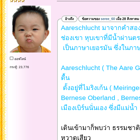
อ้างถึง
ข้อความของ
seree_60
เมื่อ 28 สิงหาคม
Aareschlucht มาจากคำสองคำ
ช่องเขา หุบเขาที่มีน้ำผ่าน
เป็นภาษาเยอรมัน ซึ่งในภา
ออฟไลน์
Aareschlucht ( The Aare Ge
กระทู้: 23,776
ตื้น
ตั้งอยู่ที่ไมริงเก้น ( Meiring
Bernese Oberland , Bernese
เมืองเบิร์นนั่นเอง ซึ่งมีแม่น้ำ
เดินเข้ามาก็พบว่า ธรรมชาติ
หวาดเสียว