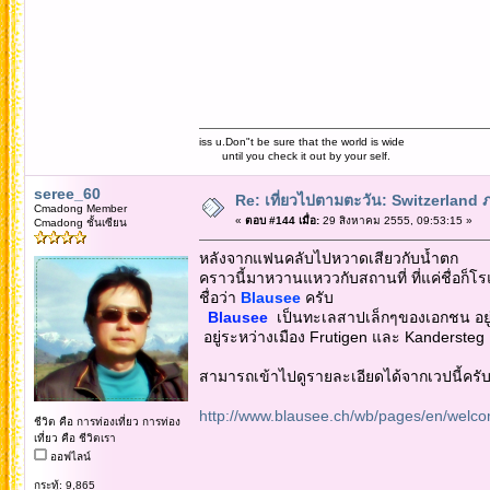
iss u.Don"t be sure that the world is wide
until you check it out by your self.
seree_60
Re: เที่ยวไปตามตะวัน: Switzerlan
Cmadong Member
«
ตอบ #144 เมื่อ:
29 สิงหาคม 2555, 09:53:15 »
Cmadong ชั้นเซียน
หลังจากแฟนคลับไปหวาดเสียวกับน้ำตก
คราวนี้มาหวานแหววกับสถานที่ ที่แค่ชื่อก็โ
ชื่อว่า
Blausee
ครับ
Blausee
เป็นทะเลสาปเล็กๆของเอกชน อยู
อยู่ระหว่างเมือง Frutigen และ Kandersteg 
สามารถเข้าไปดูรายละเอียดได้จากเวปนี้ครั
http://www.blausee.ch/wb/pages/en/welc
ชีวิต คือ การท่องเที่ยว การท่อง
เที่ยว คือ ชีวิตเรา
ออฟไลน์
กระทู้: 9,865