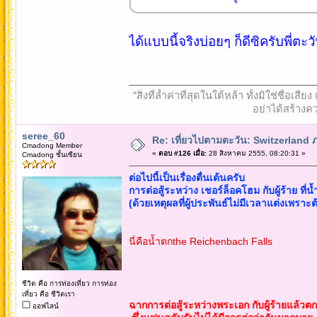
ได้แบบนี้จริงบ่อยๆ ก็ดีซิครับพี่ตะว
“สิ่งที่ล้ำค่าที่สุดในใต้หล้า ทั้งมิใช่ชื
อย่าได้สร้างคว
seree_60
Re: เที่ยวไปตามตะวัน: Switzerlan
Cmadong Member
«
ตอบ #126 เมื่อ:
28 สิงหาคม 2555, 08:20:31 »
Cmadong ชั้นเซียน
ต่อไปนี้เป็นเรื่องตื่นเต้นครับ
การต่อสู้ระหว่าง เชอร์ล็อคโฮม กับผู้ร้าย ที
(ด้วยเหตุผลที่ผู้ประพันธ์ไม่มีเวลาแต่งเพราะ
นี่คือน้ำตกthe Reichenbach Falls
ชีวิต คือ การท่องเที่ยว การท่อง
เที่ยว คือ ชีวิตเรา
ฉากการต่อสู้ระหว่างพระเอก กับผู้ร้ายแล้ว
ออฟไลน์