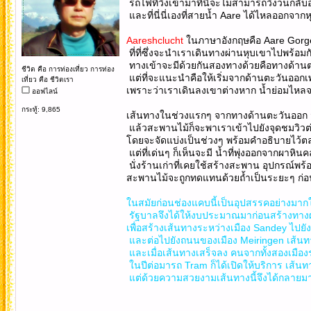
รถไฟที่วิ่งเข้ามาที่นี่จะไม่สามารถวิ่งวนกลั
และที่นี่นี่เองที่สายน้ำ Aare ได้ไหลออกจาก
Aareshclucht
ในภาษาอังกฤษคือ Aare Gorge
ที่ที่ซึ่งจะนำเราเดินทางผ่านหุบเขาไปพร้อม
ทางเข้าจะมีด้วยกันสองทางด้วยคือทางด้าน
ชีวิต คือ การท่องเที่ยว การท่อง
แต่ที่จะแนะนำคือให้เริ่มจากด้านตะวันออก
เที่ยว คือ ชีวิตเรา
เพราะว่าเราเดินลงเขาต่างหาก น้ำย่อมไหลจากท
ออฟไลน์
กระทู้: 9,865
เส้นทางในช่วงแรกๆ จากทางด้านตะวันออก จะ
แล้วสะพานไม้ก็จะพาเราเข้าไปยังจุดชมวิว
โดยจะจัดแบ่งเป็นช่วงๆ พร้อมคำอธิบายไว้
แต่ที่เด่นๆ ก็เห็นจะมี น้ำที่พุ่งออกจากผาหินค
นั่งร้านเก่าที่เคยใช้สร้างสะพาน อุปกรณ์พ
สะพานไม้จะถูกทดแทนด้วยถ้ำเป็นระยะๆ ก่อ
ในสมัยก่อนช่องแคบนี้เป็นอุปสรรคอย่างมากใน
รัฐบาลจึงได้ให้งบประมาณมาก่อนสร้างทาง
เพื่อสร้างเส้นทางระหว่างเมือง Sandey ไปยั
และต่อไปยังถนนของเมือง Meiringen เส้นทางส
และเมื่อเส้นทางเสร็จลง คนจากทั้งสองเมืองร
ในปีต่อมารถ Tram ก็ได้เปิดให้บริการ เส้นทา
แต่ด้วยความสวยงามเส้นทางนี้จึงได้กลายมาเป็น