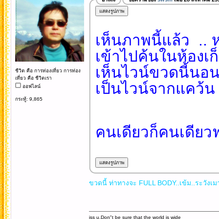
เห็นภาพนี้แล้ว ..
เข้าไปค้นในห้องเก
เห็นไวน์ขวดนี้นอน
ชีวิต คือ การท่องเที่ยว การท่อง
เที่ยว คือ ชีวิตเรา
เป็นไวน์จากแคว้น 
ออฟไลน์
กระทู้: 9,865
คนเดียวก็คนเดียวฟ
ขวดนี้ ท่าทางจะ FULL BODY..เข้ม..ระวังเมาน
iss u.Don"t be sure that the world is wide