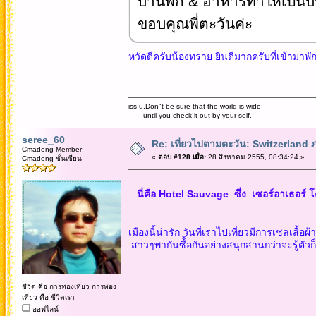
บ้านพัก & อาหารทำให้เป็น
ขอบคุณพี่ตะวันค่ะ
หวัดดีครับน้องทราย ยินดีมากครับที่เข้ามาพัก
iss u.Don"t be sure that the world is wide
until you check it out by your self.
seree_60
Re: เที่ยวไปตามตะวัน: Switzerlan
Cmadong Member
«
ตอบ #128 เมื่อ:
28 สิงหาคม 2555, 08:34:24 »
Cmadong ชั้นเซียน
นี่คือ Hotel Sauvage ซึ่ง เซอร์อาเธอร์ 
เมืองนี้น่ารัก วันที่เราไปเที่ยวมีการเซลเสื้อ
สาวๆพากันซื้้อกันอย่างสนุกสานกว่าจะรู้ตั
ชีวิต คือ การท่องเที่ยว การท่อง
เที่ยว คือ ชีวิตเรา
ออฟไลน์