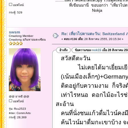
ที่เขียนมานี่ ขอบอกว่า "เที่ยวไปตาม
ออฟไลน์
Nokja
กระทู้: 529
swsm
Re: เที่ยวไปตามตะวัน: Switzerlan
Cmadong Member
«
ตอบ #136 เมื่อ:
28 สิงหาคม 2555, 20:15:34 »
Cmadong อภิมหาอมตะเซียน
อ้างถึง
ข้อความของ
nok15
เมื่อ 28 สิงหาคม 25
สวัสดีตะวัน
ไม่เคยได้มาเยี่ยมเยียนห
(เน้นเมืองเล็กๆ)+Germa
ติดอยู่กับความงาม ก็จริงด
เท่าไรหนอ ดอกไม้อะไรช่าง
@@ ยาหยี @@
ออฟไลน์
สะอ้าน
รุ่น: Rcu2523
คนที่นั่งชนแก้วดื่มไวน์คง
คณะ: Comm Arts
กระทู้: 28,369
ค้นไวน์มาดื่มกะเขาบ้าง จ