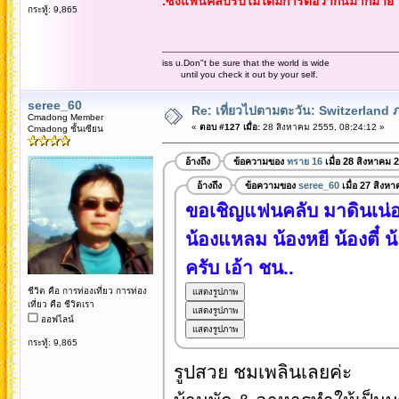
.ซึ่งแฟนคลับรับไม่ได้มีการต่อว่ากันมากมาย
กระทู้: 9,865
iss u.Don"t be sure that the world is wide
until you check it out by your self.
seree_60
Re: เที่ยวไปตามตะวัน: Switzerlan
Cmadong Member
«
ตอบ #127 เมื่อ:
28 สิงหาคม 2555, 08:24:12 »
Cmadong ชั้นเซียน
อ้างถึง
ข้อความของ
ทราย 16
เมื่อ 28 สิงหาคม 
อ้างถึง
ข้อความของ
seree_60
เมื่อ 27 สิงห
ขอเชิญแฟนคลับ มาดินเน่อร
น้องแหลม น้องหยี น้องตี๋ น
ครับ เอ้า ชน..
ชีวิต คือ การท่องเที่ยว การท่อง
เที่ยว คือ ชีวิตเรา
ออฟไลน์
กระทู้: 9,865
รูปสวย ชมเพลินเลยค่ะ