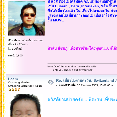
ที่ สวิส ที่ยังไม่ได้โพสต์ ก็เป็นเมืองใหญ่ทั้งนั้น
เช่น Lusern , Bern ,Interlaken, หรือ ขึ้
ซึ่งได้เที่ยวไปแล้ว ใน เที่ยวไปตามตะวัน ช่วง
เราจะเลยไปเที่ยวเกาะดอกไม้ เพื่อเอาใจสาว
งั้น MOVE
ชีวิต คือ การท่องเที่ยว การท่อง
เที่ยว คือ ชีวิตเรา
ทิวลิบ สีชมภู..เพื่อชาวซีมะโด่งทุกคน..ชมได้
ออฟไลน์
กระทู้: 9,865
iss u.Don"t be sure that the world is wide
until you check it out by your self.
Leam
Re: เที่ยวไปตามตะวัน: Switzerlan
Cmadong Member
«
ตอบ #155 เมื่อ:
30 สิงหาคม 2555, 15:48:05 »
Cmadong อภิมหาอมตะเซียน
สวัสดียามบ่ายครับ... พี่ตะวัน..พี่ประท