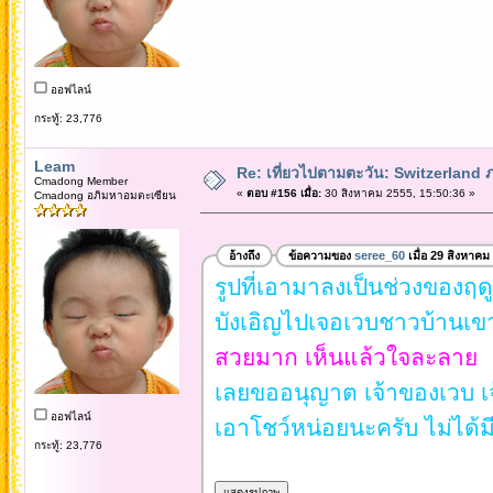
ออฟไลน์
กระทู้: 23,776
Leam
Re: เที่ยวไปตามตะวัน: Switzerlan
Cmadong Member
«
ตอบ #156 เมื่อ:
30 สิงหาคม 2555, 15:50:36 »
Cmadong อภิมหาอมตะเซียน
อ้างถึง
ข้อความของ
seree_60
เมื่อ 29 สิงหาคม
รูปที่เอามาลงเป็นช่วงของฤดู
บังเอิญไปเจอเวบชาวบ้านเขา
สวยมาก เห็นแล้วใจละลาย
เลยขออนุญาต เจ้าของเวบ 
ออฟไลน์
เอาโชว์หน่อยนะครับ ไม่ได้
กระทู้: 23,776