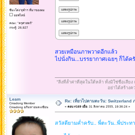
ซีมะโด่ง'จุฬาฯ ที่มาของผม
ออฟไลน์
คณะ: "ครุศาสตร์"
กระทู้: 26,927
สวยเหมือนภาพวาดอีกแล้ว
ไปนั่งกิน...บรรยากาศเฉยๆ ก็ได้คร
“สิ่งที่ล้ำค่าที่สุดในใต้หล้า ทั้งมิใช่ชื
อย่าได้สร้างคว
Leam
Re: เที่ยวไปตามตะวัน: Switzerlan
Cmadong Member
«
ตอบ #169 เมื่อ:
31 สิงหาคม 2555, 19:36:24 »
Cmadong อภิมหาอมตะเซียน
สวัสดียามค่ำครับ.. พี่ตะวัน..พี่ประทาน