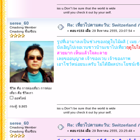
iss u.Don"t be sure that the world is wide
until you check it out by your self.
seree_60
Re: เที่ยวไปตามตะวัน: Switzerlan
Cmadong Member
«
ตอบ #153 เมื่อ:
29 สิงหาคม 2555, 23:07:54 »
Cmadong ชั้นเซียน
รูปที่เอามาลงเป็นช่วงของฤดูใบไม้ผลิ ( เมย.-
บังเอิญไปเจอเวบชาวบ้านเขาไปเที่ยว
ฤดูใบไม
สวยมาก เห็นแล้วใจละลาย
เลยขออนุญาต เจ้าของเวบ เจ้าของภาพ
เอาโชว์หน่อยนะครับ ไม่ได้มีผลประโยชน์เช
ชีวิต คือ การท่องเที่ยว การท่อง
เที่ยว คือ ชีวิตเรา
ออฟไลน์
กระทู้: 9,865
iss u.Don"t be sure that the world is wide
until you check it out by your self.
seree_60
Re: เที่ยวไปตามตะวัน: Switzerlan
Cmadong Member
«
ตอบ #154 เมื่อ:
29 สิงหาคม 2555, 23:25:48 »
Cmadong ชั้นเซียน