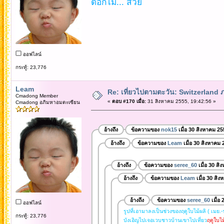
ดอกไม้... สวย
ออฟไลน์
กระทู้: 23,776
Leam
Re: เที่ยวไปตามตะวัน: Switzerlan
Cmadong Member
«
ตอบ #170 เมื่อ:
31 สิงหาคม 2555, 19:42:56 »
Cmadong อภิมหาอมตะเซียน
อ้างถึง
ข้อความของ
nok15
เมื่อ 30 สิงหาคม 25
อ้างถึง
ข้อความของ
Leam
เมื่อ 30 สิงหาคม 
อ้างถึง
ข้อความของ
seree_60
เมื่อ 30 ส
อ้างถึง
ข้อความของ
Leam
เมื่อ 30 สิ
อ้างถึง
ข้อความของ
seree_60
เมื่อ
ออฟไลน์
รูปที่เอามาลงเป็นช่วงของฤดูใบไม้ผลิ ( เมย.-
กระทู้: 23,776
บังเอิญไปเจอเวบชาวบ้านเขาไปเที่ยว
ฤดูใบไม