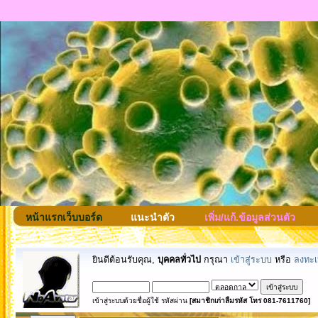
หน้าแรกเว็บบอร์ด
แนะนำตัว
เพิ่ม/แก้.ข้อมูลส่วนตัว
ยินดีต้อนรับคุณ,
บุคคลทั่วไป
กรุณา
เข้าสู่ระบบ
หรือ
ลงทะเ
เข้าสู่ระบบด้วยชื่อผู้ใช้ รหัสผ่าน
[สมาชิกเก่าลืมรหัส โทร 081-7611760]