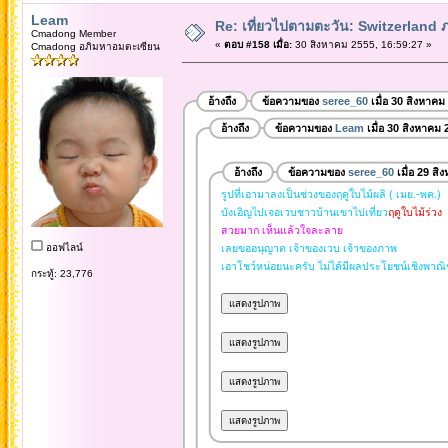
Leam
Re: เที่ยวไปตามตะวัน: Switzerlan
Cmadong Member
«
ตอบ #158 เมื่อ:
30 สิงหาคม 2555, 16:59:27 »
Cmadong อภิมหาอมตะเซียน
อ้างถึง
ข้อความของ
seree_60
เมื่อ 30 สิงหาคม
อ้างถึง
ข้อความของ
Leam
เมื่อ 30 สิงหาคม 
อ้างถึง
ข้อความของ
seree_60
เมื่อ 29 ส
รูปที่เอามาลงเป็นช่วงของฤดูใบไม้ผลิ ( เมย.-พค.)
บังเอิญไปเจอเวบชาวบ้านเขาไปเที่ยว
ฤดูใบไม้ร่วง
สวยมาก เห็นแล้วใจละลาย
ออฟไลน์
เลยขออนุญาต เจ้าของเวบ เจ้าของภาพ
เอาโชว์หน่อยนะครับ ไม่ได้มีผลประโยชน์เชิงพาณิ
กระทู้: 23,776