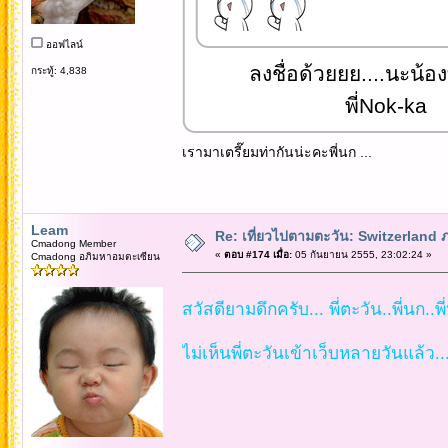
ออฟไลน์
ลงชื่อด้วยยย....นะน้อ
กระทู้: 4,838
พี่Nok-ka
เรามาเตรี๊ยมท่ากันน่ะคะพี่นก ...
Leam
Re: เที่ยวไปตามตะวัน: Switzerlan
Cmadong Member
«
ตอบ #174 เมื่อ:
05 กันยายน 2555, 23:02:24 »
Cmadong อภิมหาอมตะเซียน
สวัสดียามดึกครับ... พี่ตะวัน..พี่นก..พ
ไม่เห็นพี่ตะวันเข้าเว็บหลายวันแล้ว.