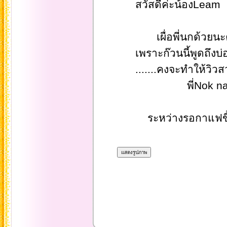
สวัสดีค่ะน้องLeam
เผื่อพี่นกด้วยนะคะเหยือ
เพราะก๊วนนี้พูดถึงบ่อ
.......คงจะทำให้วิวสวย
พี่Nok na
ระหว่างรอกาแฟขี้ชะ