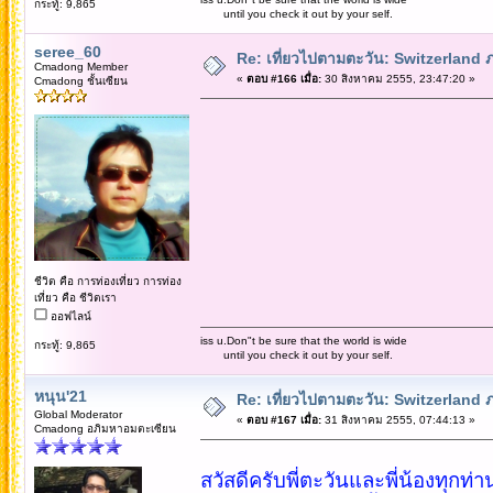
กระทู้: 9,865
until you check it out by your self.
seree_60
Re: เที่ยวไปตามตะวัน: Switzerlan
Cmadong Member
«
ตอบ #166 เมื่อ:
30 สิงหาคม 2555, 23:47:20 »
Cmadong ชั้นเซียน
ชีวิต คือ การท่องเที่ยว การท่อง
เที่ยว คือ ชีวิตเรา
ออฟไลน์
iss u.Don"t be sure that the world is wide
กระทู้: 9,865
until you check it out by your self.
หนุน'21
Re: เที่ยวไปตามตะวัน: Switzerlan
Global Moderator
«
ตอบ #167 เมื่อ:
31 สิงหาคม 2555, 07:44:13 »
Cmadong อภิมหาอมตะเซียน
สวัสดีครับพี่ตะวันและพี่น้องทุกท่า