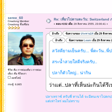
seree_60
Re: เที่ยวไปตามตะวัน: Switzerlan
Cmadong Member
«
ตอบ #152 เมื่อ:
29 สิงหาคม 2555, 23:00:41 »
Cmadong ชั้นเซียน
อ้างถึง
ข้อความของ
ประทาน14
เมื่อ 29 สิงหาค
อ้างถึง
ข้อความของ
Leam
เมื่อ 29 สิงหาคม 
สวัสดียามเย็นครับ... พี่ตะวัน..พี่
สระน้ำสวยใสดีจริงครับ..
ชีวิต คือ การท่องเที่ยว การท่อง
ปลาก็ตัวใหญ่.. น่ากิน
เที่ยว คือ ชีวิตเรา
ออฟไลน์
ว่าแต่..ปลาที่เห็นน่ะกินได้รึ
กระทู้: 9,865
ปลาเทราซ์ ครับพี่ ทานได้ จะมีคนเขาไปตกป
แต่เท่าไหร่ ผมไม่ทราบ