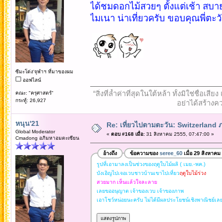
ได้ชมดอกไม้สวยๆ ตั้งแต่เช้า สบ
ไมเนา น่าเที่ยวครับ ขอบคุณพี่ตะ
ซีมะโด่ง'จุฬาฯ ที่มาของผม
ออฟไลน์
“สิ่งที่ล้ำค่าที่สุดในใต้หล้า ทั้งมิใช่ชื
คณะ: "ครุศาสตร์"
กระทู้: 26,927
อย่าได้สร้างคว
หนุน'21
Re: เที่ยวไปตามตะวัน: Switzerlan
Global Moderator
«
ตอบ #168 เมื่อ:
31 สิงหาคม 2555, 07:47:00 »
Cmadong อภิมหาอมตะเซียน
อ้างถึง
ข้อความของ
seree_60
เมื่อ 29 สิงหาคม
รูปที่เอามาลงเป็นช่วงของฤดูใบไม้ผลิ ( เมย.-พค.)
บังเอิญไปเจอเวบชาวบ้านเขาไปเที่ยว
ฤดูใบไม้ร่วง
สวยมาก เห็นแล้วใจละลาย
เลยขออนุญาต เจ้าของเวบ เจ้าของภาพ
เอาโชว์หน่อยนะครับ ไม่ได้มีผลประโยชน์เชิงพาณิชย์เล