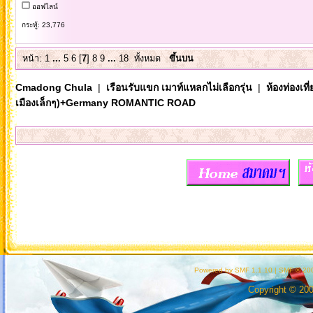
ออฟไลน์
กระทู้: 23,776
หน้า:
1
...
5
6
[
7
]
8
9
...
18
ทั้งหมด
ขึ้นบน
Cmadong Chula
|
เรือนรับแขก เมาท์แหลกไม่เลือกรุ่น
|
ห้องท่องเท
เมืองเล็กๆ)+Germany ROMANTIC ROAD
Powered by SMF 1.1.10
|
SMF © 200
Copyright © 20