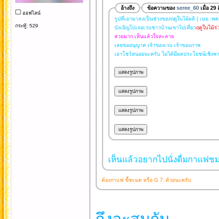
อ้างถึง
ข้อความของ
seree_60
เมื่อ 29
ออฟไลน์
รูปที่เอามาลงเป็นช่วงของฤดูใบไม้ผลิ ( เมย.-พค
กระทู้: 529
บังเอิญไปเจอเวบชาวบ้านเขาไปเที่ยว
ฤดูใบไม้ร่
สวยมาก เห็นแล้วใจละลาย
เลยขออนุญาต เจ้าของเวบ เจ้าของภาพ
เอาโชว์หน่อยนะครับ ไม่ได้มีผลประโยชน์เชิงพ
เห็นแล้วอยากไปนั่งดื่มกาแฟชมว
ต้องกาแฟ ขี้ชะมด หรือ G 7..ด้วยนะครับ
ถึงจะสมกัน...