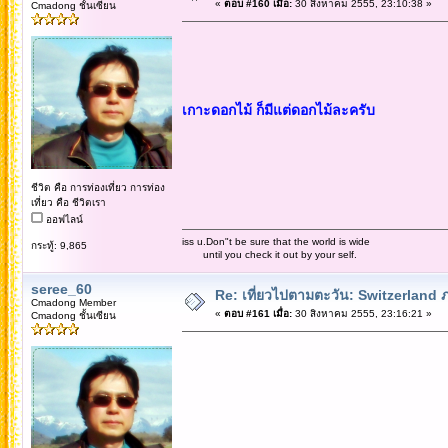
«
ตอบ #160 เมื่อ:
30 สิงหาคม 2555, 23:10:38 »
Cmadong ชั้นเซียน
เกาะดอกไม้ ก็มีแต่ดอกไม้ละครับ
ชีวิต คือ การท่องเที่ยว การท่อง
เที่ยว คือ ชีวิตเรา
ออฟไลน์
iss u.Don"t be sure that the world is wide
กระทู้: 9,865
until you check it out by your self.
seree_60
Re: เที่ยวไปตามตะวัน: Switzerlan
Cmadong Member
«
ตอบ #161 เมื่อ:
30 สิงหาคม 2555, 23:16:21 »
Cmadong ชั้นเซียน