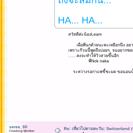
HA... HA...
สวัสดีค่ะน้องLeam
เผื่อพี่นกด้วยนะคะเหยือกนึง อยากรู้ว่
เพราะก๊วนนี้พูดถึงบ่อยๆ จนอยากซดบ
.......คงจะทำให้วิวสวยขึ้นอีก
พี่Nok naka
ระหว่างรอกาแฟขี้ชะมด ขอนอนน้ำ
seree_60
Re: เที่ยวไปตามตะวัน: Switzerlan
Cmadong Member