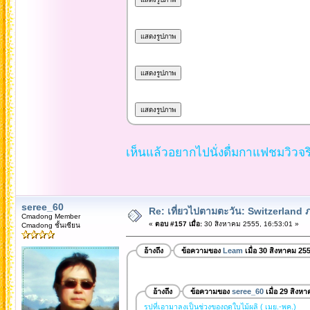
เห็นแล้วอยากไปนั่งดื่มกาแฟชมวิวจริ
seree_60
Re: เที่ยวไปตามตะวัน: Switzerlan
Cmadong Member
«
ตอบ #157 เมื่อ:
30 สิงหาคม 2555, 16:53:01 »
Cmadong ชั้นเซียน
อ้างถึง
ข้อความของ
Leam
เมื่อ 30 สิงหาคม 25
อ้างถึง
ข้อความของ
seree_60
เมื่อ 29 สิงห
รูปที่เอามาลงเป็นช่วงของฤดูใบไม้ผลิ ( เมย.-พค.)