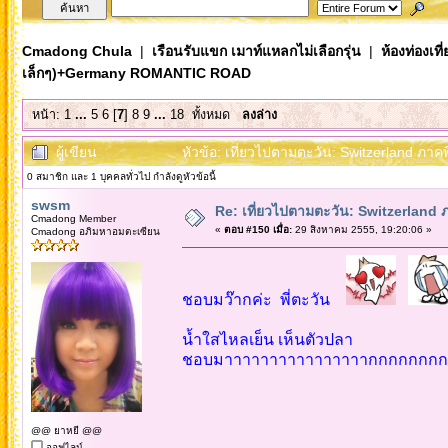
Cmadong Chula
|
เรือนรับแขก เมาท์แหลกไม่เลือกรุ่น
|
ห้องท่องเท
เล็กๆ)+Germany ROMANTIC ROAD
หน้า:
1
...
5
6
[
7
]
8
9
...
18
ทั้งหมด
ลงล่าง
ผู้เขียน
หัวข้อ: เที่ยวไปตามตะวัน: Switzerland ภ
0 สมาชิก และ 1 บุคคลทั่วไป กำลังดูหัวข้อนี้
swsm
Re: เที่ยวไปตามตะวัน: Switzerlan
Cmadong Member
«
ตอบ #150 เมื่อ:
29 สิงหาคม 2555, 19:20:06 »
Cmadong อภิมหาอมตะเซียน
ชอบมว๊ากค่ะ พี่ตะวัน
น้ำใสไหลเย็น เห็นตัวปลา
ชอบมาาาาาาาาาาาาาาาากกกกกกกกกก!!
@@ ยาหยี @@
ออฟไลน์