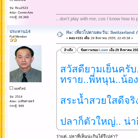
รุ่น: Rcu2523
คณะ: Comm Arts
กระทู้: 28,369
.. don't play with me, cos I know how to pl
ประทาน14
Re: เที่ยวไปตามตะวัน: Switzerlan
Full Member
«
ตอบ #151 เมื่อ:
29 สิงหาคม 2555, 22:45:38 »
อ้างถึง
ข้อความของ
Leam
เมื่อ 29 สิงหาคม 25
สวัสดียามเย็นครับ...
ทราย..พี่หนุน..น้อ
ออฟไลน์
รุ่น: 2514
สระน้ำสวยใสดีจริง
คณะ: เภสัชศาสตร์
กระทู้: 999
ปลาก็ตัวใหญ่.. น่า
ว่าแต่..ปลาที่เห็นน่ะกินได้รึเปล่า?