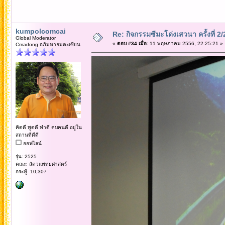
kumpolcomcai
Re: กิจกรรมซีมะโด่งเสวนา ครั้งที่ 2
Global Moderator
«
ตอบ #34 เมื่อ:
11 พฤษภาคม 2556, 22:25:21 »
Cmadong อภิมหาอมตะเซียน
คิดดี พูดดี ทำดี คบคนดี อยู่ใน
สถานที่ดีดี
ออฟไลน์
รุ่น: 2525
คณะ: สัตวแพทยศาสตร์
กระทู้: 10,307