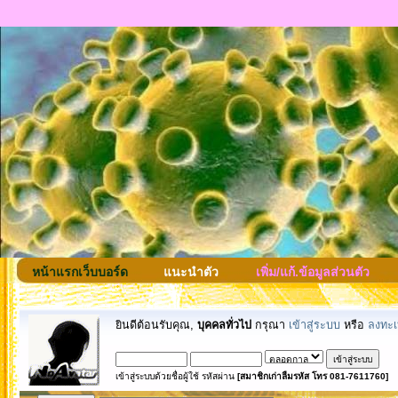
หน้าแรกเว็บบอร์ด
แนะนำตัว
เพิ่ม/แก้.ข้อมูลส่วนตัว
ยินดีต้อนรับคุณ,
บุคคลทั่วไป
กรุณา
เข้าสู่ระบบ
หรือ
ลงทะเ
เข้าสู่ระบบด้วยชื่อผู้ใช้ รหัสผ่าน
[สมาชิกเก่าลืมรหัส โทร 081-7611760]