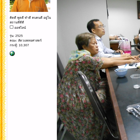
คิดดี พูดดี ทำดี คบคนดี อยู่ใน
สถานที่ดีดี
ออฟไลน์
รุ่น: 2525
คณะ: สัตวแพทยศาสตร์
กระทู้: 10,307