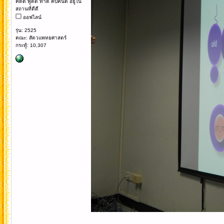
คิดดี พูดดี ทำดี คบคนดี อยู่ใน
สถานที่ดีดี
ออฟไลน์
รุ่น: 2525
คณะ: สัตวแพทยศาสตร์
กระทู้: 10,307