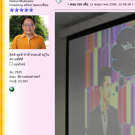
Global Moderator
«
ตอบ #26 เมื่อ:
11 พฤษภาคม 2556, 22:06:56 »
Cmadong อภิมหาอมตะเซียน
คิดดี พูดดี ทำดี คบคนดี อยู่ใน
สถานที่ดีดี
ออฟไลน์
รุ่น: 2525
คณะ: สัตวแพทยศาสตร์
กระทู้: 10,307