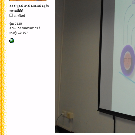
คิดดี พูดดี ทำดี คบคนดี อยู่ใน
สถานที่ดีดี
ออฟไลน์
รุ่น: 2525
คณะ: สัตวแพทยศาสตร์
กระทู้: 10,307