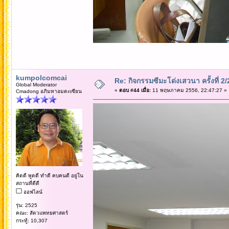
kumpolcomcai
Re: กิจกรรมซีมะโด่งเสวนา ครั้งที่ 2
Global Moderator
«
ตอบ #44 เมื่อ:
11 พฤษภาคม 2556, 22:47:27 »
Cmadong อภิมหาอมตะเซียน
คิดดี พูดดี ทำดี คบคนดี อยู่ใน
สถานที่ดีดี
ออฟไลน์
รุ่น: 2525
คณะ: สัตวแพทยศาสตร์
กระทู้: 10,307