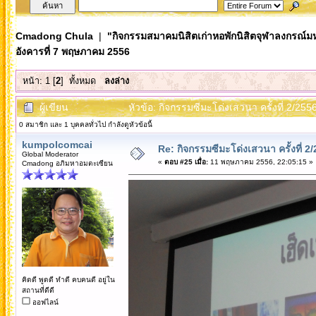
Cmadong Chula
|
"กิจกรรมสมาคมนิสิตเก่าหอพักนิสิตจุฬาลงกรณ์ม
อังคารที่ 7 พฤษภาคม 2556
หน้า:
1
[
2
]
ทั้งหมด
ลงล่าง
ผู้เขียน
หัวข้อ: กิจกรรมซีมะโด่งเสวนา ครั้งที่ 2/25
0 สมาชิก และ 1 บุคคลทั่วไป กำลังดูหัวข้อนี้
kumpolcomcai
Re: กิจกรรมซีมะโด่งเสวนา ครั้งที่ 2
Global Moderator
«
ตอบ #25 เมื่อ:
11 พฤษภาคม 2556, 22:05:15 »
Cmadong อภิมหาอมตะเซียน
คิดดี พูดดี ทำดี คบคนดี อยู่ใน
สถานที่ดีดี
ออฟไลน์