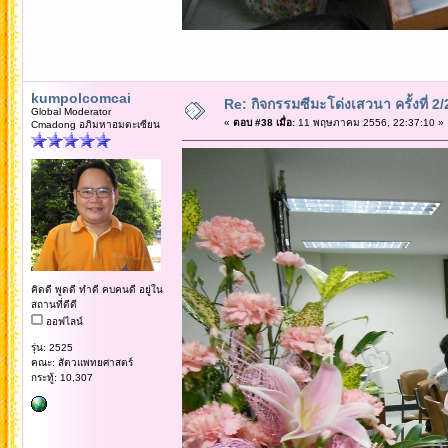
kumpolcomcai
Re: กิจกรรมซีมะโด่งเสวนา ครั้งที่ 2
Global Moderator
«
ตอบ #38 เมื่อ:
11 พฤษภาคม 2556, 22:37:10 »
Cmadong อภิมหาอมตะเซียน
คิดดี พูดดี ทำดี คบคนดี อยู่ใน
สถานที่ดีดี
ออฟไลน์
รุ่น: 2525
คณะ: สัตวแพทยศาสตร์
กระทู้: 10,307