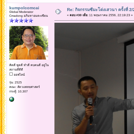
kumpolcomcai
Re: กิจกรรมซีมะโด่งเสวนา ครั้งที่ 2
Global Moderator
«
ตอบ #30 เมื่อ:
11 พฤษภาคม 2556, 22:19:23 »
Cmadong อภิมหาอมตะเซียน
คิดดี พูดดี ทำดี คบคนดี อยู่ใน
สถานที่ดีดี
ออฟไลน์
รุ่น: 2525
คณะ: สัตวแพทยศาสตร์
กระทู้: 10,307