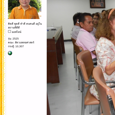
คิดดี พูดดี ทำดี คบคนดี อยู่ใน
สถานที่ดีดี
ออฟไลน์
รุ่น: 2525
คณะ: สัตวแพทยศาสตร์
กระทู้: 10,307