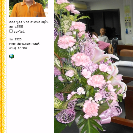
คิดดี พูดดี ทำดี คบคนดี อยู่ใน
สถานที่ดีดี
ออฟไลน์
รุ่น: 2525
คณะ: สัตวแพทยศาสตร์
กระทู้: 10,307