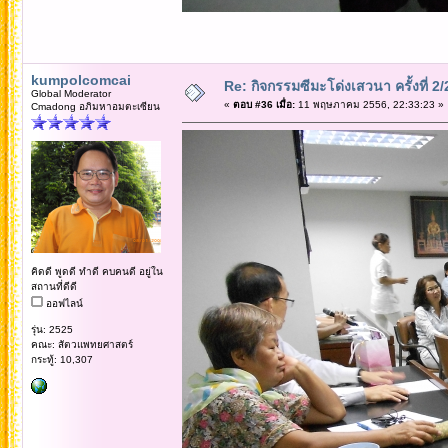
kumpolcomcai
Re: กิจกรรมซีมะโด่งเสวนา ครั้งที่ 2
Global Moderator
«
ตอบ #36 เมื่อ:
11 พฤษภาคม 2556, 22:33:23 »
Cmadong อภิมหาอมตะเซียน
คิดดี พูดดี ทำดี คบคนดี อยู่ใน
สถานที่ดีดี
ออฟไลน์
รุ่น: 2525
คณะ: สัตวแพทยศาสตร์
กระทู้: 10,307