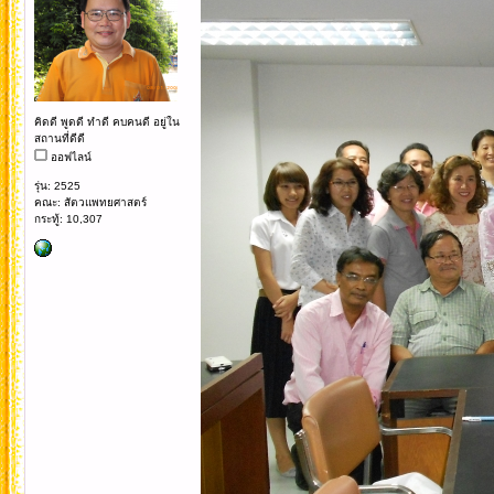
คิดดี พูดดี ทำดี คบคนดี อยู่ใน
สถานที่ดีดี
ออฟไลน์
รุ่น: 2525
คณะ: สัตวแพทยศาสตร์
กระทู้: 10,307