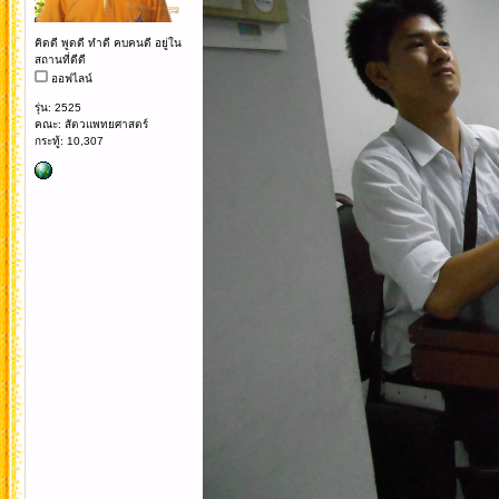
คิดดี พูดดี ทำดี คบคนดี อยู่ใน
สถานที่ดีดี
ออฟไลน์
รุ่น: 2525
คณะ: สัตวแพทยศาสตร์
กระทู้: 10,307