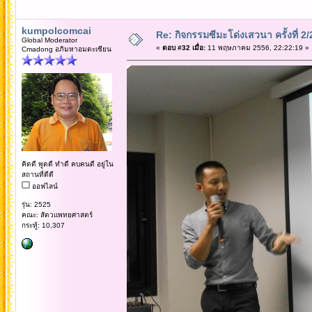
kumpolcomcai
Re: กิจกรรมซีมะโด่งเสวนา ครั้งที่ 2
Global Moderator
«
ตอบ #32 เมื่อ:
11 พฤษภาคม 2556, 22:22:19 »
Cmadong อภิมหาอมตะเซียน
คิดดี พูดดี ทำดี คบคนดี อยู่ใน
สถานที่ดีดี
ออฟไลน์
รุ่น: 2525
คณะ: สัตวแพทยศาสตร์
กระทู้: 10,307