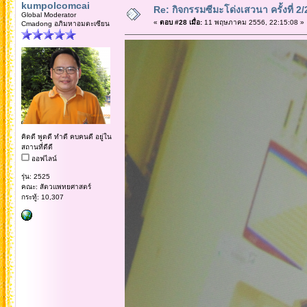
kumpolcomcai
Re: กิจกรรมซีมะโด่งเสวนา ครั้งที่ 2
Global Moderator
«
ตอบ #28 เมื่อ:
11 พฤษภาคม 2556, 22:15:08 »
Cmadong อภิมหาอมตะเซียน
คิดดี พูดดี ทำดี คบคนดี อยู่ใน
สถานที่ดีดี
ออฟไลน์
รุ่น: 2525
คณะ: สัตวแพทยศาสตร์
กระทู้: 10,307