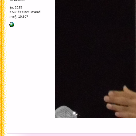
รุ่น: 2525
คณะ: สัตวแพทยศาสตร์
กระทู้: 10,307