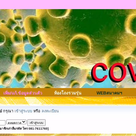
เพิ่ม/แก้.ข้อมูลส่วนตัว
ห้องโถงรวมรุ่น
WEBสมาคมฯ
ป
กรุณา
เข้าสู่ระบบ
หรือ
ลงทะเบียน
มาชิกเก่าลืมรหัส โทร 081-7611760]