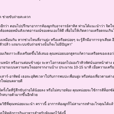
ด ช่วยขับถ่ายสะดวก
่าอีกว่า ตอนไปปรึกษาอาการท้องผูกกับอาจารย์สาทิส ท่านได้แนะนำว่า จิตใ
ต้องคอยหมั่นสังเกตอารมณ์ของตนเองให้ดี เพื่อไม่ให้เกิดความเครียดจนเกิน
งเหมือนกัน หากช่วงไหนที่งานยุ่ง หรือเครียดบ่อยๆ จะรู้สึกมีอาการจุกเสียด
นตัวปลิว แถมระบบขับถ่ายช่วงนั้นก็จะไม่มีปัญหา”
มเกิดภาวะตึงเครียดขึ้นได้เสมอ คุณหน่อยบอกสูตรแก้ความเครียดของเธอว่
นหนัก หรืองานค่อนข้างยุ่ง จะหาโอกาสออกไปมองวิวทิวทัศน์นอกหน้าต่าง 
อ พยายามเบนความสนใจออกจากงานบ้าง ประมาณ 10-15 นาที เมื่อความเครีย
ยุดเสาร์-อาทิตย์ เธอจะอุทิศเวลาใปกับการพบปะเพื่อนฝูง หรือท่องเที่ยวตามต่าง
ตใจผ่อนคลายดี
ครั้งใดที่รู้สึกขับถ่ายได้น้อยลง หรือไม่สบายท้อง คุณหน่อยจะใช้การดีท็อก
้สึกสบายตัวมากขึ้นอีกด้วย
มวิธีที่คุณหน่อยแนะนำ คราวนี้ อาการท้องผูกก็ไม่สามารถทำอะไรคุณได้แล้
ยให้หลักการกินอาหารสำหรับท้องผูกไว้ดังนี้