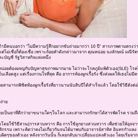
 ถ้ามีคนบอกว่า “ไม่มีความรู้สึกอยากขับถ่ายมากว่า 10 ปี” สารภาพตามตรงว่า ทัน
ไม่เชื่อก็ต้องเชื่อ เพราะถ้อยคำดังกล่าวมาจาก คุณหน่อย นงลักษณ์ มณีรัตน์ เวิ
บัญชี รัฐวิสาหกิจแห่งหนึ่ง
ณหน่อยต้องผจญกับปัญหาสุขภาพมากมาย ไม่ว่าจะโรคภูมิแพ้ตัวเอง(SLE) โรคไ
นเลือดสูง แต่เรื่องกวนใจที่สุด คือ อาการท้องผูกเรื้อรัง ซึ่งส่งผลให้เธอไม
อยสามารถพิชิตท้องผูกเรื้อรังที่ยาวนานนับสิบปีได้สำเร็จแล้ว โดยใช้วิธีดังต่อ
ถ่าย
ยเป็นยาที่ดีกว่ายาขนานใดๆในโลก และสามารถรักษาได้สารพัดโรค รวมถึง
ไขโดยใช้วิธีสวน(การสวนทวาร คือ การใช้ลูกยางสวนทวาร เพื่อช่วยให้อุจจาระ
ติกรรม เพราะคิดว่าคงไม่เกี่ยวกันจนได้มาพบกับอาจารย์สาทิส อินทรกำแหง แล
ิดๆของตัวเอง หลังจากวันนั้น ก็เลยกลับมาเปลี่ยนแปลงตัวเอง โดยเริ่มจาก