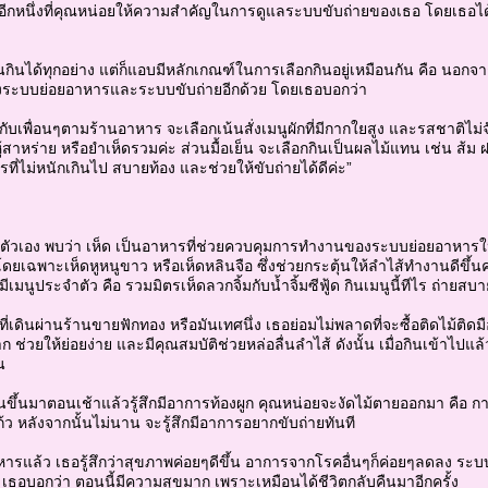
นอีกหนึ่งที่คุณหน่อยให้ความสำคัญในการดูแลระบบขับถ่ายของเธอ โดยเธอได
กินได้ทุกอย่าง แต่ก็แอบมีหลักเกณฑ์ในการเลือกกินอยู่เหมือนกัน คือ นอกจ
รุงระบบย่อยอาหารและระบบขับถ่ายอีกด้วย โดยเธอบอกว่า
บเพื่อนๆตามร้านอาหาร จะเลือกเน้นสั่งเมนูผักที่มีกากใยสูง และรสชาติไม่จัด
ู้สาหร่าย หรือยำเห็ดรวมค่ะ ส่วนมื้อเย็น จะเลือกกินเป็นผลไม้แทน เช่น ส้ม ฝ
ี่ไม่หนักเกินไป สบายท้อง และช่วยให้ขับถ่ายได้ดีค่ะ”
ับตัวเอง พบว่า เห็ด เป็นอาหารที่ช่วยควบคุมการทำงานของระบบย่อยอาหารให
ดยเฉพาะเห็ดหูหนูขาว หรือเห็ดหลินจือ ซึ่งช่วยกระตุ้นให้ลำไส้ทำงานดีขึ้น
ีเมนูประจำตัว คือ รวมมิตรเห็ดลวกจิ้มกับน้ำจิ้มซีฟู้ด กินเมนูนี้ทีไร ถ่ายส
่เดินผ่านร้านขายฟักทอง หรือมันเทศนึ่ง เธอย่อมไม่พลาดที่จะซื้อติดไม้ติดมือ 
 ช่วยให้ย่อยง่าย และมีคุณสมบัติช่วยหล่อลื่นลำไส้ ดังนั้น เมื่อกินเข้าไ
น
่นขึ้นมาตอนเช้าแล้วรู้สึกมีอาการท้องผูก คุณหน่อยจะงัดไม้ตายออกมา คือ กา
ก้ว หลังจากนั้นไม่นาน จะรู้สึกมีอาการอยากขับถ่ายทันที
ารแล้ว เธอรู้สึกว่าสุขภาพค่อยๆดีขึ้น อาการจากโรคอื่นๆก็ค่อยๆลดลง ระบบ
 เธอบอกว่า ตอนนี้มีความสุขมาก เพราะเหมือนได้ชีวิตกลับคืนมาอีกครั้ง