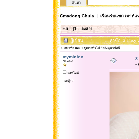
Cmadong Chula
|
เรือนรับแขก เมาท์แห
หน้า: [
1
]
ลงล่าง
ผู้เขียน
หัวข้อ: 3 Easy W
0 สมาชิก และ 1 บุคคลทั่วไป กำลังดูหัวข้อนี้
myminion
3 
Newbie
«
เ
ออฟไลน์
กระทู้: 2