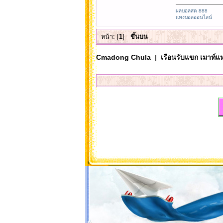
ผลบอลสด 888
แทงบอลออนไลน์
หน้า: [
1
]
ขึ้นบน
Cmadong Chula
|
เรือนรับแขก เมาท์แห