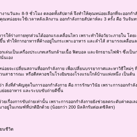
องทำงานวันละ 8-9 ชั่วโมง ตลอดทั้งสัปดาห์ จึงทำให้คุณหน่อยเลือกที่จะออก
ุณหน่อยจะใช้เวลาหลังเลิกงาน ออกกำลังกายสัปดาห์ละ 3 ครั้ง คือ วันจันทร์
คือ การให้ร่างกายทุกส่วนได้ออกแรงเคลื่อนไหว เพราะทำให้อวัยวะภายใน โดย
กขึ้น ทำให้กากอาหารที่ค้างอยู่ในกระเพาะอาหาร และลำไส้ สามารถเคลื่อนล
ลือกเล่นเป็นเครื่องประเภทเสริมกล้ามเนื้อ ฟิตบอล และจักรยานไฟฟ้า ซึ่งเป
นั่นเอง
น่อยจะเปลี่ยนสถานที่ออกกำลังกาย เพื่อเปลี่ยนบรรยากาศและหาวิธีใหม่ๆ ท
ในสวนสาธารณะ หรือตีสควอชในโรงยิมของโรงแรมใกล้บ้านแห่งหนึ่ง เป็นต้น
่า สิ่งที่สำคัญสุดในการออกกำลังกาย คือ การรักษาวินัย เพราะการออกกำลั
่อยอาหาร และระบบขับถ่ายดีขึ้น
ช่วยเรื่องการขับถ่ายเท่านั้น เพราะการออกกำลังกายยังช่วยลดระดับค่าคอเล
มาอยู่ในเกณฑ์ที่ปกติอีกด้วย (น้อยกว่า 200 มิลลิกรัมต่อเดซิลิตร)
ยนชีวิต