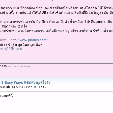
่ขัดขาว เช่น ข้าวกล้อง ข้าวแดง ข้าวซ้อมมือ หรือขนมปังโฮลวีต ให้ได้รวมก
ย่างครึ่ง รวมกันแล้วให้ได้ 25 เปอร์เซ็นต์ และเสริมผักที่มีเส้นใยสูง เช่น มั
ปลา+อาหารทะเล เช่น ถั่วเขียว ถั่วแดง ถั่วดำ ถั่วเหลือง โปรตีนเกษตร เป
สัปดาห์ละ 2 ครั้ง
น สาหร่ายทะเล เมล็ดทานตะวัน เมล็ดฟักทอง จมูกข้าว งาคั่วป่น รำข้าวคั่ว 
ะกอบ :
http://www.photos.com/
าร ชีวจิต ผู้สนับสนุนเนื้อหา
นๆไว้ขึ้นเฟซ
ด้ที่นี่
http://tv.sanook.com
 3 Easy Ways พิชิตท้องผูกเรื้อรัง
บ #1 เมื่อ:
13 สิงหาคม 2557, 10:12:54 »
เลยททีนี้