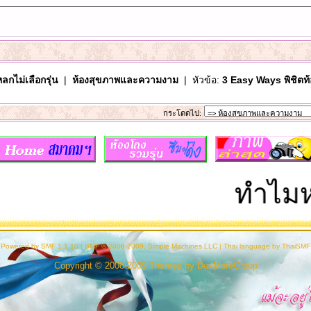
ลกไม่เลือกรุ่น
|
ห้องสุขภาพและความงาม
| หัวข้อ:
3 Easy Ways พิชิตท้อง
กระโดดไป:
ทำไมหอพั
Powered by SMF 1.1.10
|
SMF © 2006-2009, Simple Machines LLC
|
Thai language by ThaiSMF
Copyright © 2008-2009 Themes by
DexMoreGroup