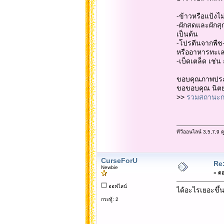
-ข้าวหรือแป้งไม
-ผักสดและผักสุกอ
เป็นต้น
-โปรตีนจากพืช+
หรืออาหารทะเล 
-เบ็ดเตล็ด เช่
ขอบคุณภาพปร
ขอขอบคุณ นิตยส
>>
รวมสถานะกว
ทีวีออนไลน์ 3,5,7,9 ดูไ
CurseForU
Re:
Newbie
«
ตอ
ออฟไลน์
ได้อะไรเยอะขึ้น
กระทู้: 2