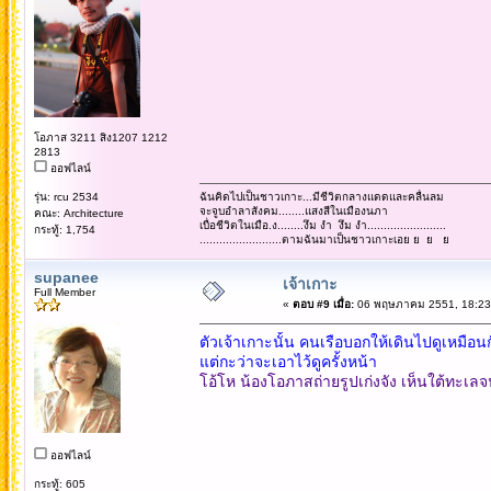
โอภาส 3211 สิง1207 1212
2813
ออฟไลน์
รุ่น: rcu 2534
ฉันคิดไปเป็นชาวเกาะ...มีชีวิตกลางแดดและคลื่นลม
จะจูบอำลาสังคม........แสงสีในเมืองนภา
คณะ: Architecture
เบื่อชีวิตในเมือ.ง........งึม งำ งึม งำ........................
กระทู้: 1,754
.........................ตามฉันมาเป็นชาวเกาะเอย ย ย ย
supanee
เจ้าเกาะ
Full Member
«
ตอบ #9 เมื่อ:
06 พฤษภาคม 2551, 18:23
ตัวเจ้าเกาะนั้น คนเรือบอกให้เดินไปดูเหมือนก
แต่กะว่าจะเอาไว้ดูครั้งหน้า
โอ้โห น้องโอภาสถ่ายรูปเก่งจัง เห็นใต้ทะเลจน
ออฟไลน์
กระทู้: 605