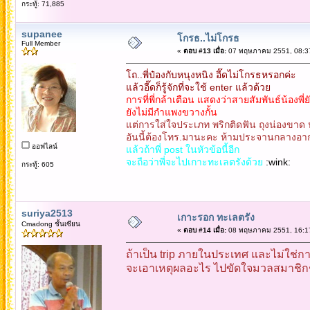
กระทู้: 71,885
supanee
โกรธ..ไม่โกรธ
Full Member
«
ตอบ #13 เมื่อ:
07 พฤษภาคม 2551, 08:37
โถ..พี่ป๋องกับหนุงหนิง อี๊ดไม่โกรธหรอกค่ะ
แล้วอี๊ดก็รู้จักที่จะใช้ enter แล้วด้วย
การที่พี่กล้าเตือน แสดงว่าสายสัมพันธ์น้องพี่ยัง
ยังไม่มีกำแพงขวางกั้น
แต่การใส่ใจประเภท พริกติดฟัน ถุงน่องขาด
อันนี้ต้องโทร.มานะคะ ห้ามประจานกลางอา
ออฟไลน์
แล้วถ้าพี่ post ในหัวข้อนี้อีก
จะถือว่าพี่จะไปเกาะทะเลตรังด้วย
:wink:
กระทู้: 605
suriya2513
เกาะรอก ทะเลตรัง
Cmadong ชั้นเซียน
«
ตอบ #14 เมื่อ:
08 พฤษภาคม 2551, 16:17
ถ้าเป็น trip ภายในประเทศ และไม่ใช่ก
จะเอาเหตุผลอะไร ไปขัดใจมวลสมาชิกช