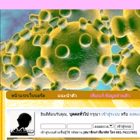
หน้าแรกเว็บบอร์ด
แนะนำตัว
เพิ่ม/แก้.ข้อมูลส่วนตัว
ยินดีต้อนรับคุณ,
บุคคลทั่วไป
กรุณา
เข้าสู่ระบบ
หรือ
ลงทะเ
เข้าสู่ระบบด้วยชื่อผู้ใช้ รหัสผ่าน
[สมาชิกเก่าลืมรหัส โทร 081-7611760]