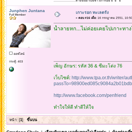
.........................ตามฉันมาเป็นชาวเกาะเอย ย ย ย
Junphen Juntana
เกาะรอก ทะเลตรัง
Full Member
«
ตอบ #16 เมื่อ:
16 กรกฎาคม 2551, 10:50
น้ำลายหก...ไม่ค่อยเคยไปเกาะทางใต้
ออฟไลน์
กระทู้: 403
เพ็ญ อักษร: รหัส 36 & ซีมะโด่ง 76
เว็บไซต์:
http://www.tpa.or.th/writer/a
passTo=98900ed085c9084a2b01bdb
http://www.facebook.com/penfriend
ทำใจให้ดี ทำดีให้ใจ
หน้า: [
1
]
ขึ้นบน