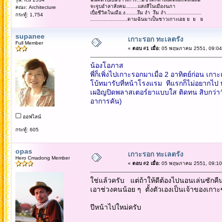
จะจูบอำลาสังคม........แสงสีในเมืองนภา
คณะ: Architecture
เบื่อชีวิตในเมือ.ง........งึม งำ งึม งำ........................
กระทู้: 1,754
.........................ตามฉันมาเป็นชาวเกาะเอย ย ย ย
supanee
เกาะรอก ทะเลตรัง
Full Member
«
ตอบ #1 เมื่อ:
05 พฤษภาคม 2551, 09:04
น้องโอภาส
พี่ก็เพิ่งไปเกาะรอกมาเมื่อ 2 อาทิตย์ก่อน เกาะ
โบ้ทมารับที่หน้าโรงแรม ทีแรกก็ไม่อยากไป 
เผอิญปิดพลาสเตอร์ยาแบบใส ติดทน สิบกว่าวั
อาการคัน)
ออฟไลน์
กระทู้: 605
opas
เกาะรอก ทะเลตรัง
Hero Cmadong Member
«
ตอบ #2 เมื่อ:
05 พฤษภาคม 2551, 09:10
ใช่แล้วครับ แต่ถ้าให้ดีต้องไปนอนเล่นซักคื
เอาช่วงคนน้อย ๆ ตั้งตัวเองเป็นเจ้าของเกาะ
ปีหน้าไปใหม่ครับ