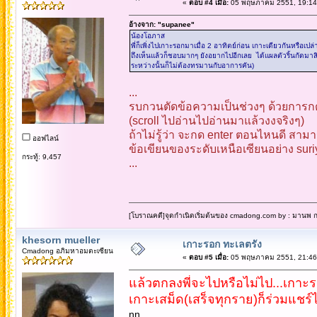
«
ตอบ #4 เมื่อ:
05 พฤษภาคม 2551, 19:14
อ้างจาก: "supanee"
น้องโอภาส
พี่ก็เพิ่งไปเกาะรอกมาเมื่อ 2 อาทิตย์ก่อน เกาะเดียวกันหรือเปล
ถึงเห็นแล้วก็ชอบมากๆ ยังอยากไปอีกเลย ได้แผลตัวริ้นกัดมา
ระหว่างนั้นก็ไม่ต้องทรมานกับอาการคัน)
...
รบกวนตัดข้อความเป็นช่วงๆ ด้วยการกด
(scroll ไปอ่านไปอ่านมาแล้วงงจริงๆ)
ถ้าไม่รู้ว่า จะกด enter ตอนไหนดี สาม
ออฟไลน์
ข้อเขียนของระดับเหนือเซียนอย่าง sur
กระทู้: 9,457
...
[โบราณคดี]จุดกำเนิดเริ่มต้นของ cmadong.com by : มานพ กล
khesorn mueller
เกาะรอก ทะเลตรัง
Cmadong อภิมหาอมตะเซียน
«
ตอบ #5 เมื่อ:
05 พฤษภาคม 2551, 21:46
แล้วตกลงพี่จะไปหรือไม่ไป...เกาะร
เกาะเสม็ด(เสร็จทุกราย)ก็ร่วมแชร์ได
nn.