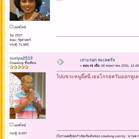
ออฟไลน์
รุ่น: 2527
คณะ: รัฐศาสตร์
กระทู้: 71,885
suriya2513
เกาะรอก ทะเลตรัง
Cmadong ชั้นเซียน
«
ตอบ #6 เมื่อ:
06 พฤษภาคม 2551, 12:45
ไปแขวะหนูอี๊ดนี่ เธอโกรธควันออกหูเลยห
ออฟไลน์
กระทู้: 9,457
[โบราณคดี]จุดกำเนิดเริ่มต้นของ cmadong.com by : มานพ กล