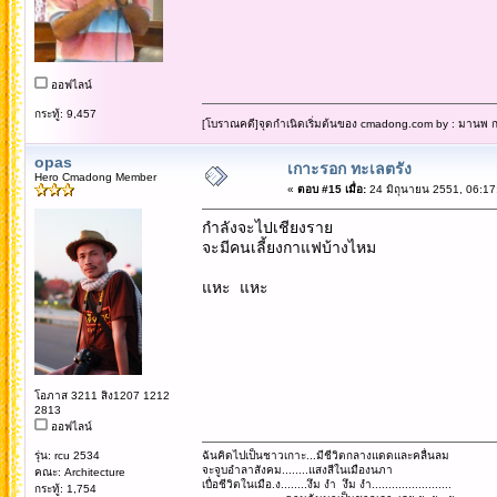
ออฟไลน์
กระทู้: 9,457
[โบราณคดี]จุดกำเนิดเริ่มต้นของ cmadong.com by : มานพ กล
opas
เกาะรอก ทะเลตรัง
Hero Cmadong Member
«
ตอบ #15 เมื่อ:
24 มิถุนายน 2551, 06:17
กำลังจะไปเชียงราย
จะมีคนเลี้ยงกาแฟบ้างไหม
แหะ แหะ
โอภาส 3211 สิง1207 1212
2813
ออฟไลน์
รุ่น: rcu 2534
ฉันคิดไปเป็นชาวเกาะ...มีชีวิตกลางแดดและคลื่นลม
จะจูบอำลาสังคม........แสงสีในเมืองนภา
คณะ: Architecture
เบื่อชีวิตในเมือ.ง........งึม งำ งึม งำ........................
กระทู้: 1,754