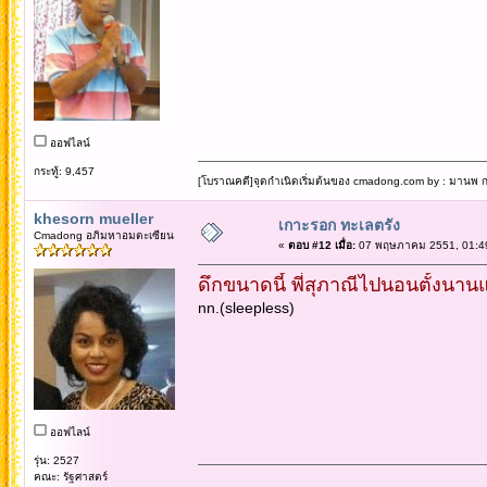
ออฟไลน์
กระทู้: 9,457
[โบราณคดี]จุดกำเนิดเริ่มต้นของ cmadong.com by : มานพ กล
khesorn mueller
เกาะรอก ทะเลตรัง
Cmadong อภิมหาอมตะเซียน
«
ตอบ #12 เมื่อ:
07 พฤษภาคม 2551, 01:49
ดึกขนาดนี้ พี่สุภาณีไปนอนตั้งนานแล
nn.(sleepless)
ออฟไลน์
รุ่น: 2527
คณะ: รัฐศาสตร์