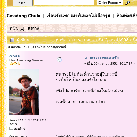
Cmadong Chula
|
เรือนรับแขก เมาท์แหลกไม่เลือกรุ่น
|
ห้องท่องเท
หน้า: [
1
]
ลงล่าง
ผู้เขียน
หัวข้อ: เกาะรอก ทะเลตรัง (อ่าน 16908 ครั้ง
0 สมาชิก และ 1 บุคคลทั่วไป กำลังดูหัวข้อนี้
opas
เกาะรอก ทะเลตรัง
Hero Cmadong Member
«
เมื่อ:
09 เมษายน 2551, 20:17:37 »
คนกระบี่ไม่ต้องค้่านว่าอยู่ในกระบี่
ขอยืมให้เป็นของตรังไปก่อน
เพิ่งไปมาครับ รอบที่สามในสองเดือน
เจอฟ้าสวยๆ เลยเอามาฝาก
โอภาส 3211 สิง1207 1212
2813
ออฟไลน์
รุ่น: rcu 2534
ฉันคิดไปเป็นชาวเกาะ...มีชีวิตกลางแดดและคลื่นลม