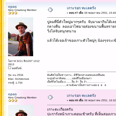
opas
เกาะรอก ทะเลตรัง
Hero Cmadong Member
«
ตอบ #7 เมื่อ:
06 พฤษภาคม 2551, 15:40
ปูลมที่นี่ตัวใหญ่มากๆครับ จับมาเผากินได้เล
กลางคืน ลองเอาไฟฉายส่องขนานพื้นทราย
วิ่งไล่จับสนุกสนาน
แล้วได้เจอเจ้าของเกาะตัวใหญ่ๆ น้องๆจระเข้
โอภาส 3211 สิง1207 1212
2813
ออฟไลน์
รุ่น: rcu 2534
ฉันคิดไปเป็นชาวเกาะ...มีชีวิตกลางแดดและคลื่นลม
จะจูบอำลาสังคม........แสงสีในเมืองนภา
คณะ: Architecture
เบื่อชีวิตในเมือ.ง........งึม งำ งึม งำ........................
กระทู้: 1,754
.........................ตามฉันมาเป็นชาวเกาะเอย ย ย ย
opas
เกาะรอก ทะเลตรัง
Hero Cmadong Member
«
ตอบ #8 เมื่อ:
06 พฤษภาคม 2551, 16:32
เกาะตะเกียงครับ
ปะการังหน้าเกาะ
ตอนเช้าครับ ที่เห็นสองเก