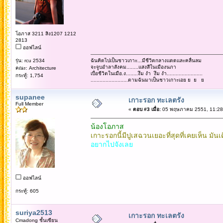
โอภาส 3211 สิง1207 1212
2813
ออฟไลน์
รุ่น: rcu 2534
ฉันคิดไปเป็นชาวเกาะ...มีชีวิตกลางแดดและคลื่นลม
จะจูบอำลาสังคม........แสงสีในเมืองนภา
คณะ: Architecture
เบื่อชีวิตในเมือ.ง........งึม งำ งึม งำ........................
กระทู้: 1,754
.........................ตามฉันมาเป็นชาวเกาะเอย ย ย ย
supanee
เกาะรอก ทะเลตรัง
Full Member
«
ตอบ #3 เมื่อ:
05 พฤษภาคม 2551, 11:28
น้องโอภาส
เกาะรอกนี้มีปูเสฉวนเยอะที่สุดที่เคยเห็น มั
อยากไปจังเลย
ออฟไลน์
กระทู้: 605
suriya2513
เกาะรอก ทะเลตรัง
Cmadong ชั้นเซียน