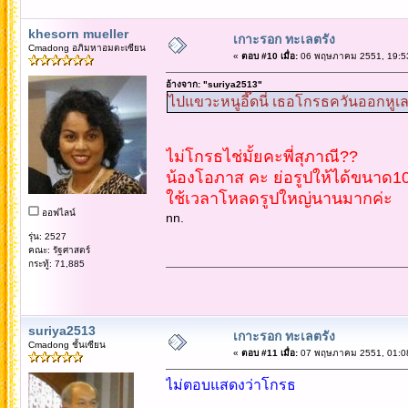
khesorn mueller
เกาะรอก ทะเลตรัง
Cmadong อภิมหาอมตะเซียน
«
ตอบ #10 เมื่อ:
06 พฤษภาคม 2551, 19:53
อ้างจาก: "suriya2513"
ไปแขวะหนูอี๊ดนี่ เธอโกรธควันออกหูเลยห
ไม่โกรธไช่มั้ยคะพี่สุภาณี??
น้องโอภาส คะ ย่อรูปให้ได้ขนาด100
ใช้เวลาโหลดรูปใหญ่นานมากค่ะ
ออฟไลน์
nn.
รุ่น: 2527
คณะ: รัฐศาสตร์
กระทู้: 71,885
suriya2513
เกาะรอก ทะเลตรัง
Cmadong ชั้นเซียน
«
ตอบ #11 เมื่อ:
07 พฤษภาคม 2551, 01:08
ไม่ตอบแสดงว่าโกรธ