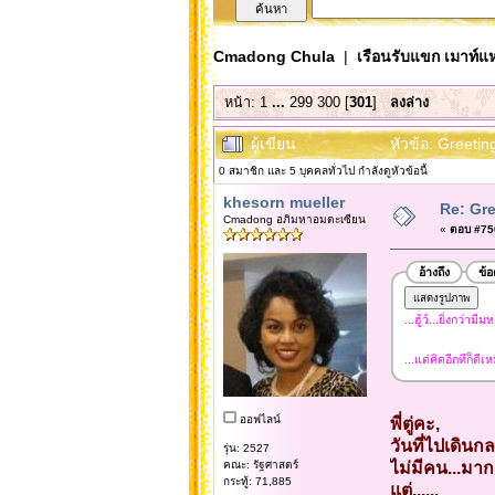
Cmadong Chula
|
เรือนรับแขก เมาท์แห
หน้า:
1
...
299
300
[
301
]
ลงล่าง
ผู้เขียน
หัวข้อ: Greetin
0 สมาชิก และ 5 บุคคลทั่วไป กำลังดูหัวข้อนี้
khesorn mueller
Re: Gre
Cmadong อภิมหาอมตะเซียน
«
ตอบ #750
อ้างถึง
ข้
...ฮู้ว์...ยิ่งกว่าม
...แต่คิดอีกทีก็ดีเ
ออฟไลน์
พี่ตู่คะ,
วันที่ไปเดินก
รุ่น: 2527
คณะ: รัฐศาสตร์
ไม่มีคน...มาก
กระทู้: 71,885
แต่......