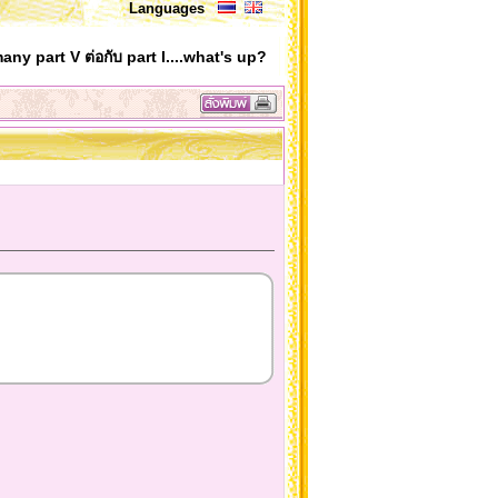
Languages
y part V ต่อกับ part I....what's up?