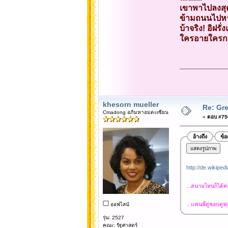
เขาพาไปลงสุ
ข้ามถนนไปหาด
บ้าจริง! อิฝ
ใครอายใครกว่า
khesorn mueller
Re: Gre
Cmadong อภิมหาอมตะเซียน
«
ตอบ #750
อ้างถึง
ข้
http://de.wikipe
...สนามไหนก็ได้ค่
...แฟนพี่ตู่ชอบดู
ออฟไลน์
รุ่น: 2527
คณะ: รัฐศาสตร์