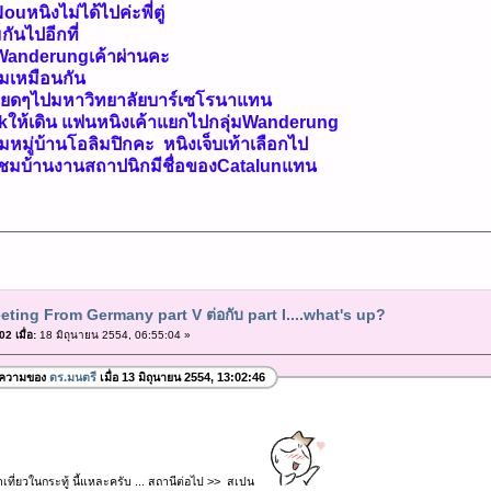
หนิงไม่ได้ไปค่ะพี่ตู่
นไปอีกที่
ดินWanderungเค้าผ่านคะ
ชมเหมือนกัน
็เฉียดๆไปมหาวิทยาลัยบาร์เซโรนาแทน
parkให้เดิน แฟนหนิงเค้าแยกไปกลุ่มWanderung
หมู่บ้านโอลิมปิกคะ หนิงเจ็บเท้าเลือกไป
ิงชมบ้านงานสถาปนิกมีชื่อของCatalunแทน
eting From Germany part V ต่อกับ part I....what's up?
2 เมื่อ:
18 มิถุนายน 2554, 06:55:04 »
อความของ
ดร.มนตรี
เมื่อ 13 มิถุนายน 2554, 13:02:46
เที่ยวในกระทู้ นี้แหละครับ ... สถานีต่อไป >> สเปน