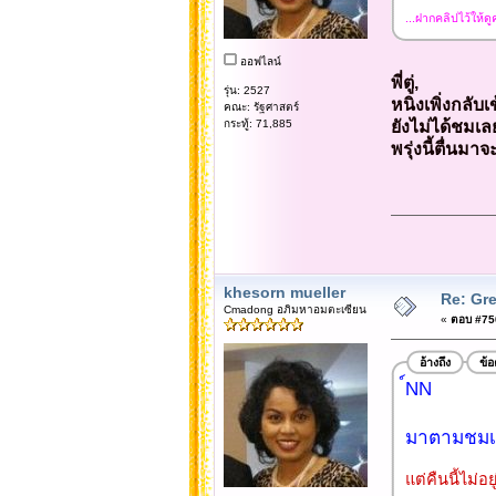
...ฝากคลิปไว้ให้ดูค
ออฟไลน์
พี่ตู่,
รุ่น: 2527
หนิงเพิ่งกลับเ
คณะ: รัฐศาสตร์
กระทู้: 71,885
ยังไม่ได้ชมเล
พรุ่งนี้ตื่น
khesorn mueller
Re: Gre
Cmadong อภิมหาอมตะเซียน
«
ตอบ #750
อ้างถึง
ข้
์NN
มาตามชมเม
แต่คืนนี้ไม่