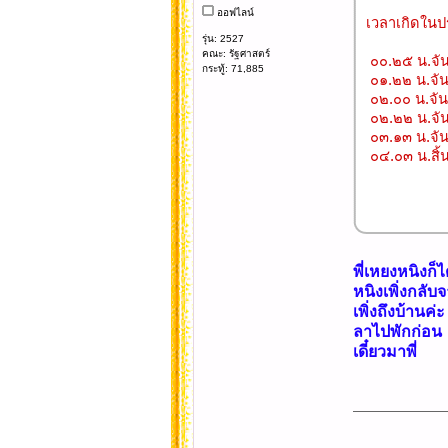
ออฟไลน์
เวลาเกิดใน
รุ่น: 2527
คณะ: รัฐศาสตร์
๐๐.๒๕ น.จันท
กระทู้: 71,885
๐๑.๒๒ น.จันท
๐๒.๐๐ น.จัน
๐๒.๒๒ น.จัน
๐๓.๑๓ น.จันท
๐๔.๐๓ น.สิ้
พี่เหยงหนิงก็ไ
หนิงเพิ่งกลั
เพิ่งถึงบ้านค่ะ
ลาไปพักก่อน
เดี๋ยวมาพี่