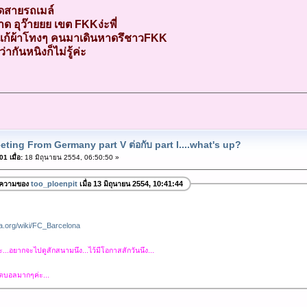
ดสายรถเมล์
 อุว๊ายยย เขต FKKง่ะพี่
รั่งแก้ผ้าโทงๆ คนมาเดินหาดรึชาวFKK
กันหนิงก็ไม่รู้ค่ะ
eting From Germany part V ต่อกับ part I....what's up?
1 เมื่อ:
18 มิถุนายน 2554, 06:50:50 »
อความของ
too_ploenpit
เมื่อ 13 มิถุนายน 2554, 10:41:44
dia.org/wiki/FC_Barcelona
ะ...อยากจะไปดูสักสนามนึง...ไว้มีโอกาสสักวันนึง...
ฟุตบอลมากๆค่ะ...