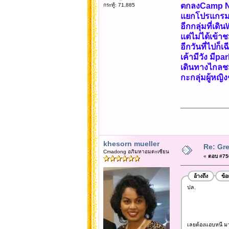
ตกลงCamp Nou
กระทู้: 71,885
แยกโปรแกรมกั
อีกกลุ่มที่เ
แต่ไม่ได้เข้า
อีกวันที่ไปก
เค้ามีวัง มี
เดินทางไกลชม
กะกลุ่มผู้หญ
khesorn mueller
Re: Gre
Cmadong อภิมหาอมตะเซียน
«
ตอบ #750
อ้างถึง
ข้
ปล.
เลยต้องแอบหนี มา