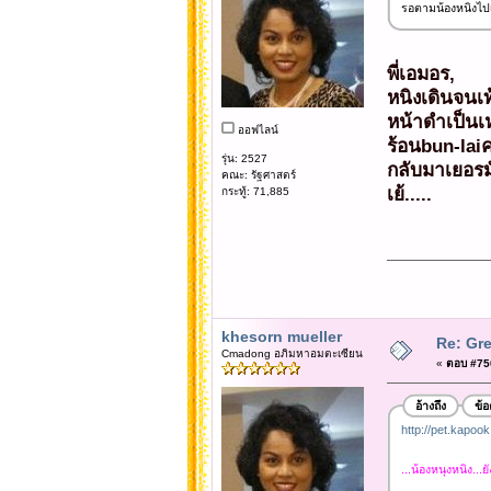
รอตามน้องหนิงไปเ
พี่เอมอร,
หนิงเดินจนเ
หน้าดำเป็นเห
ออฟไลน์
ร้อนbun-laiค
รุ่น: 2527
กลับมาเยอรม
คณะ: รัฐศาสตร์
เย้.....
กระทู้: 71,885
khesorn mueller
Re: Gre
Cmadong อภิมหาอมตะเซียน
«
ตอบ #750
อ้างถึง
ข้
http://pet.kapoo
...น้องหนุงหนิง...