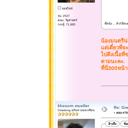
ออฟไลน์
รุ่น: 2527
คณะ: รัฐศาสตร์
พี่หนิง ... ทัวร์ล
กระทู้: 71,885
น้องมนตรีน่า
แต่เดี๋ยวพี
ไปดึงเนื้อท
ตามนะคะ.
ที่นี่300หน้
khesorn mueller
Re: Gre
Cmadong อภิมหาอมตะเซียน
«
ตอบ #750
อ้างถึง
ข้