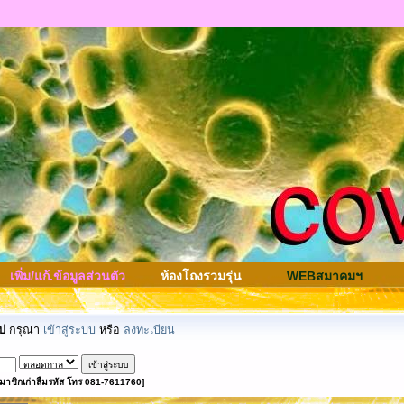
เพิ่ม/แก้.ข้อมูลส่วนตัว
ห้องโถงรวมรุ่น
WEBสมาคมฯ
ป
กรุณา
เข้าสู่ระบบ
หรือ
ลงทะเบียน
มาชิกเก่าลืมรหัส โทร 081-7611760]