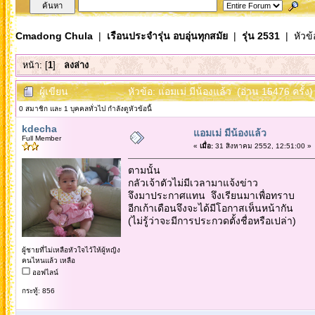
Cmadong Chula
|
เรือนประจำรุ่น อบอุ่นทุกสมัย
|
รุ่น 2531
| หัวข้
หน้า: [
1
]
ลงล่าง
ผู้เขียน
หัวข้อ: แอมเม่ มีน้องแล้ว (อ่าน 15476 ครั้ง)
0 สมาชิก และ 1 บุคคลทั่วไป กำลังดูหัวข้อนี้
kdecha
แอมเม่ มีน้องแล้ว
Full Member
«
เมื่อ:
31 สิงหาคม 2552, 12:51:00 »
ตามนั้น
กลัวเจ้าตัวไม่มีเวลามาแจ้งข่าว
จึงมาประกาศแทน จึงเรียนมาเพื่อทราบ
อีกเก้าเดือนจึงจะได้มีโอกาสเห็นหน้ากัน
(ไม่รู้ว่าจะมีการประกวดตั้งชื่อหรือเปล่า)
ผู้ชายที่ไม่เหลือหัวใจไว้ให้ผู้หญิง
คนไหนแล้ว เหลือ
ออฟไลน์
กระทู้: 856