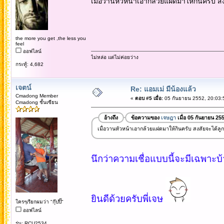
เมื่อวานหัวหน้าเอากล้วยแฝดมาให้กินครับ ส
the more you get ,the less you
feel
ออฟไลน์
ไม่หล่อ แต่ไม่ค่อยว่าง
กระทู้: 4,682
เจตน์
Re: แอมเม่ มีน้องแล้ว
Cmadong Member
«
ตอบ #5 เมื่อ:
05 กันยายน 2552, 20:03:
Cmadong ชั้นเซียน
อ้างถึง
ข้อความของ
เจษฎา
เมื่อ 05 กันยายน 25
เมื่อวานหัวหน้าเอากล้วยแฝดมาให้กินครับ สงสัยจะได้ลู
นึกว่าความเชื่อแบบนี้จะมีเฉพาะบ้
ยินดีด้วยครับพี่เจษ
ใครๆเรียกผมว่า "กุ๊ปปิ๊"
ออฟไลน์
รุ่น: RCU2534