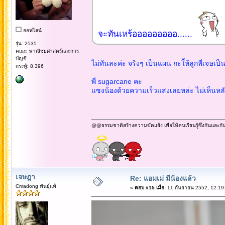
ออฟไลน์
จะทันเหร้อออออออออ......
รุ่น: 2535
คณะ: พาณิชยศาสตร์และการ
บัญชี
ไม่ทันละค่ะ จริงๆ เป็นแผน กะใ้ห้ลูกพี่เจษเป็น
กระทู้: 8,396
พี่ sugarcane คะ
แซงน้องด้วยความเร็วแสงเลยหล่ะ ไม่เห็นหลังด
@@ธรรมชาติสร้างความขัดแย้ง เพื่อให้คนเรียนรู้ซึ่งกันและกั
เจษฎา
Re: แอมเม่ มีน้องแล้ว
Cmadong พันธุ์แท้
«
ตอบ #15 เมื่อ:
11 กันยายน 2552, 12:19