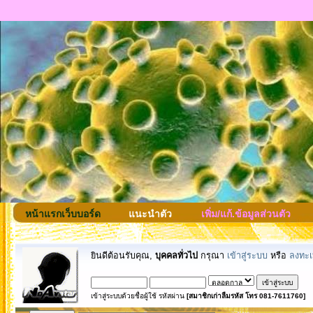
หน้าแรกเว็บบอร์ด
แนะนำตัว
เพิ่ม/แก้.ข้อมูลส่วนตัว
ยินดีต้อนรับคุณ,
บุคคลทั่วไป
กรุณา
เข้าสู่ระบบ
หรือ
ลงทะเ
เข้าสู่ระบบด้วยชื่อผู้ใช้ รหัสผ่าน
[สมาชิกเก่าลืมรหัส โทร 081-7611760]