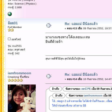
คณะ: Science ( Physics )
กระทู้: 2,666
อ้อย31
Re: แอมเม่ มีน้องแล้ว
Full Member
«
ตอบ #13 เมื่อ:
09 กันยายน 2552, 19:57
มาแรงแซงทางโค้งเลยนะเจษ
ออฟไลน์
ยินดีด้วยจ้า
รุ่น: rcu2531
คณะ: ครุศาสตร์
กระทู้: 342
สุขภาพดีชีวีมีสุข สุขได้เมื่อใจรู้จักพอ
iamfrommoon
Re: แอมเม่ มีน้องแล้ว
Cmadong ชั้นเซียน
«
ตอบ #14 เมื่อ:
10 กันยายน 2552, 14:47
อ้างถึง
ข้อความของ
เจตน์ PE
เมื่อ 09 กันยายน 
อ้างถึง
ข้อความของ
iamfrommoon
เมื่อ 0
โอ้...พ่อลูก 2 แล้วเหรอเนี่ย ไม่ได้เข้าไม่กี่วันเอง...เยี่ยม
ให้นำ่ก่อนค่ะพี่เจษ เด๋วตาม อิอิ