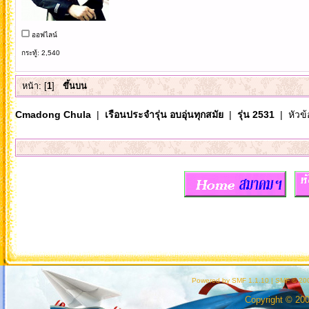
ออฟไลน์
กระทู้: 2,540
หน้า: [
1
]
ขึ้นบน
Cmadong Chula
|
เรือนประจำรุ่น อบอุ่นทุกสมัย
|
รุ่น 2531
| หัวข้
Powered by SMF 1.1.10
|
SMF © 200
Copyright © 20