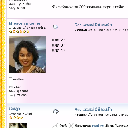
คณะ: ครุฯ พลศึกษา
ชีวิตผมเป็นดั่งวงกลม จึงได้แต่ดอมดมความสุขจากคนอื่นๆ
กระทู้: 6,520
khesorn mueller
Re: แอมเม่ มีน้องแล้ว
Cmadong อภิมหาอมตะเซียน
«
ตอบ #6 เมื่อ:
05 กันยายน 2552, 21:44:
แฝด 2?
แฝด 3?
แฝด 4?
ออฟไลน์
รุ่น: 2527
คณะ: รัฐศาสตร์
กระทู้: 71,885
เจษฎา
Re: แอมเม่ มีน้องแล้ว
Cmadong พันธุ์แท้
«
ตอบ #7 เมื่อ:
06 กันยายน 2552, 04:42:
อ้างถึง
ข้อความของ
เจตน์ PE
เมื่อ 05 กันยายน 