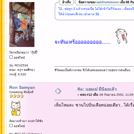
อ้างถึง
ข้อความของ
iamfrommoon
เมื่อ 08 ก
โอ้...พ่อลูก 2 แล้วเหรอเนี่ย ไม่ได้เข้าไม่กี่วันเอง...เยี่ยมจริ
ให้นำ่ก่อนค่ะพี่เจษ เด๋วตาม อิอิ
จะทันเหร้อออออออออ......
ใครๆเรียกผมว่า "กุ๊ปปิ๊"
ออฟไลน์
รุ่น: RCU2534
คณะ: ครุฯ พลศึกษา
ชีวิตผมเป็นดั่งวงกลม จึงได้แต่ดอมดมความสุขจากคนอื่นๆ
กระทู้: 6,520
Ron Samyan
Re: แอมเม่ มีน้องแล้ว
Cmadong พันธุ์แท้
«
ตอบ #12 เมื่อ:
09 กันยายน 2552, 11:05
เห็นไหมละ ชวนไปปั่นเสือหน่อยเดียว...ได้เรื
ล้อมวงเข้ามา จะเล่าให้ฟัง
ออฟไลน์
รุ่น: RCU 32 ( Cologne )