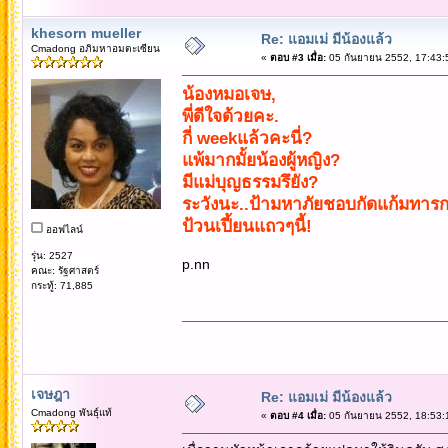
khesorn mueller
Re: แอมเม่ มีน้องแล้ว
Cmadong อภิมหาอมตะเซียน
«
ตอบ #3 เมื่อ:
05 กันยายน 2552, 17:43:
น้องหมอเจษ,
พี่ดีใจด้วยคะ.
กี่ weekแล้วคะนี่?
แพ้มากมั้ยน้องผู้หญิง?
มีแม่บุญธรรมรึยัง?
ระวังนะ..ป้ามหาภัยชอบกัดแก้มทาร
ป้วนเปี้ยนแถวๆนี้!
ออฟไลน์
รุ่น: 2527
p.nn
คณะ: รัฐศาสตร์
กระทู้: 71,885
เจษฎา
Re: แอมเม่ มีน้องแล้ว
Cmadong พันธุ์แท้
«
ตอบ #4 เมื่อ:
05 กันยายน 2552, 18:53: