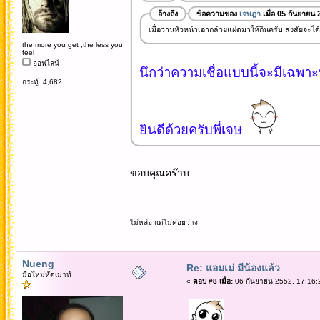
อ้างถึง
ข้อความของ
เจษฎา
เมื่อ 05 กันยายน
เมื่อวานหัวหน้าเอากล้วยแฝดมาให้กินครับ สงสัยจะได
the more you get ,the less you
feel
ออฟไลน์
นึกว่าความเชื่อแบบนี้จะมีเฉพาะบ
กระทู้: 4,682
ยินดีด้วยครับพี่เจษ
ขอบคุณคร๊าบ
ไม่หล่อ แต่ไม่ค่อยว่าง
Nueng
Re: แอมเม่ มีน้องแล้ว
มือใหม่หัดเมาท์
«
ตอบ #8 เมื่อ:
06 กันยายน 2552, 17:16: