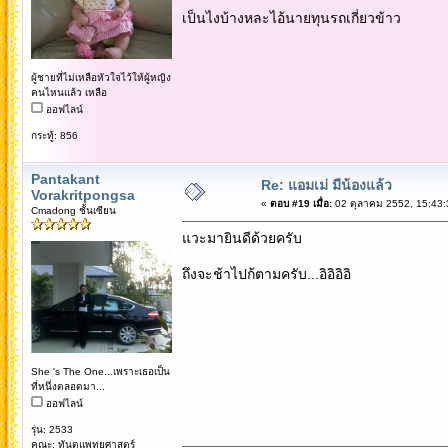
เป็นไงบ้างหละไอ้นายทุนรถเกี่ยวข้าว
ผู้ชายที่ไม่เหลือหัวใจไว้ให้ผู้หญิง
คนไหนแล้ว เหลือ
ออฟไลน์
กระทู้: 856
Pantakant
Re: แอมเม่ มีน้องแล้ว
Vorakritpongsa
«
ตอบ #19 เมื่อ:
02 ตุลาคม 2552, 15:43:
Cmadong ชั้นเซียน
แวะมายินดีด้วยครับ
ถึงจะช้าไปก้ตามครับ...อิอิอิอิ
She 's The One...เพราะเธอเป็น
ที่หนึ่งตลอดมา...
ออฟไลน์
รุ่น: 2533
คณะ: ทันตแพทยศาสตร์