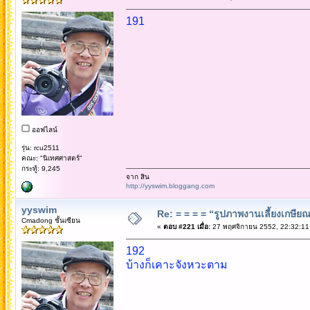
191
ออฟไลน์
รุ่น: rcu2511
คณะ: "นิเทศศาสตร์"
กระทู้: 9,245
จาก สิน
http://yyswim.bloggang.com
yyswim
Re: = = = = “รูปภาพงานเลี้ยงเกษียณ”
Cmadong ชั้นเซียน
«
ตอบ #221 เมื่อ:
27 พฤศจิกายน 2552, 22:32:11
192
บ้างก็เคาะจังหวะตาม