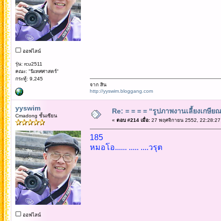
ออฟไลน์
รุ่น: rcu2511
คณะ: "นิเทศศาสตร์"
กระทู้: 9,245
จาก สิน
http://yyswim.bloggang.com
yyswim
Re: = = = = “รูปภาพงานเลี้ยงเกษียณ”
Cmadong ชั้นเซียน
«
ตอบ #214 เมื่อ:
27 พฤศจิกายน 2552, 22:28:27
185
หมอโอ...... ..... ....วรุต
ออฟไลน์