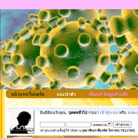
หน้าแรกเว็บบอร์ด
แนะนำตัว
เพิ่ม/แก้.ข้อมูลส่วนตัว
ยินดีต้อนรับคุณ,
บุคคลทั่วไป
กรุณา
เข้าสู่ระบบ
หรือ
ลงทะเ
เข้าสู่ระบบด้วยชื่อผู้ใช้ รหัสผ่าน
[สมาชิกเก่าลืมรหัส โทร 081-7611760]