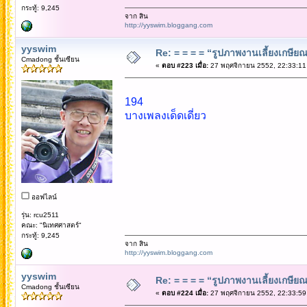
กระทู้: 9,245
จาก สิน
http://yyswim.bloggang.com
yyswim
Re: = = = = “รูปภาพงานเลี้ยงเกษียณ”
Cmadong ชั้นเซียน
«
ตอบ #223 เมื่อ:
27 พฤศจิกายน 2552, 22:33:11
194
บางเพลงเด็ดเดี่ยว
ออฟไลน์
รุ่น: rcu2511
คณะ: "นิเทศศาสตร์"
กระทู้: 9,245
จาก สิน
http://yyswim.bloggang.com
yyswim
Re: = = = = “รูปภาพงานเลี้ยงเกษียณ”
Cmadong ชั้นเซียน
«
ตอบ #224 เมื่อ:
27 พฤศจิกายน 2552, 22:33:59