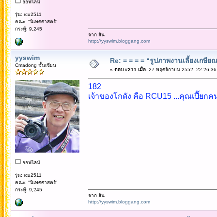
ออฟไลน์
รุ่น: rcu2511
คณะ: "นิเทศศาสตร์"
กระทู้: 9,245
จาก สิน
http://yyswim.bloggang.com
yyswim
Re: = = = = “รูปภาพงานเลี้ยงเกษียณ”
Cmadong ชั้นเซียน
«
ตอบ #211 เมื่อ:
27 พฤศจิกายน 2552, 22:26:36
182
เจ้าของโกดัง คือ RCU15 ...คุณเปี๊ยกคน
ออฟไลน์
รุ่น: rcu2511
คณะ: "นิเทศศาสตร์"
กระทู้: 9,245
จาก สิน
http://yyswim.bloggang.com