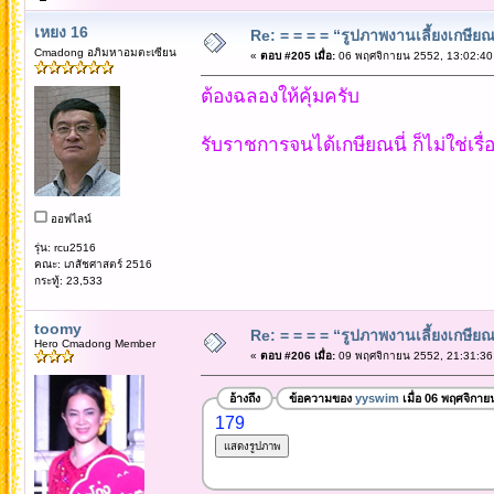
เหยง 16
Re: = = = = “รูปภาพงานเลี้ยงเกษียณ”
Cmadong อภิมหาอมตะเซียน
«
ตอบ #205 เมื่อ:
06 พฤศจิกายน 2552, 13:02:40
ต้องฉลองให้คุ้มครับ
รับราชการจนได้เกษียณนี่ ก็ไม่ใช่เรื่อ
ออฟไลน์
รุ่น: rcu2516
คณะ: เภสัชศาสตร์ 2516
กระทู้: 23,533
toomy
Re: = = = = “รูปภาพงานเลี้ยงเกษียณ”
Hero Cmadong Member
«
ตอบ #206 เมื่อ:
09 พฤศจิกายน 2552, 21:31:36
อ้างถึง
ข้อความของ
yyswim
เมื่อ 06 พฤศจิกาย
179