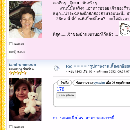
เอาอีกๆ...ฮุ๊ยยย...มันจริงๆ...
งานนี้มันจริงๆ...อาหารอร่อย เจ้าของร้านใจดี
สนุก...น่าจะฉลองอีกสักสองสามรอบนะพี่...มันส
26ธค.นี้ ที่บ้านพี่เปี๊ยกดีไหม?...จะได้มีเวลาค
ที่สุด.....เจ้าของบ้านเขาบอกไว้แล้ว....
ออฟไลน์
กระทู้: 5,908
iamfrommoon
Re: = = = = “รูปภาพงานเลี้ยงเกษียณ”
Cmadong ชั้นเซียน
«
ตอบ #203 เมื่อ:
06 พฤศจิกายน 2552, 09:57:07
อ้างถึง
ข้อความของ
yyswim
เมื่อ 06 พฤศจิกาย
178
ดร. นะคะเนี่ย ่ดร. ฮามากเลยภาพนี้
ออฟไลน์