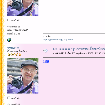
ออฟไลน์
รุ่น: rcu2511
คณะ: "นิเทศศาสตร์"
กระทู้: 9,245
จาก สิน
http://yyswim.bloggang.com
yyswim
Re: = = = = “รูปภาพงานเลี้ยงเกษียณ”
Cmadong ชั้นเซียน
«
ตอบ #218 เมื่อ:
27 พฤศจิกายน 2552, 22:30:43
189
ออฟไลน์
รุ่น: rcu2511