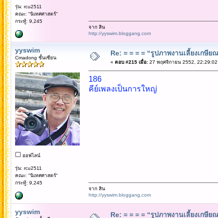
รุ่น: rcu2511
คณะ: "นิเทศศาสตร์"
กระทู้: 9,245
จาก สิน
http://yyswim.bloggang.com
yyswim
Re: = = = = “รูปภาพงานเลี้ยงเกษียณ”
Cmadong ชั้นเซียน
«
ตอบ #215 เมื่อ:
27 พฤศจิกายน 2552, 22:29:02
186
คีย์เพลงเป็นการใหญ่
ออฟไลน์
รุ่น: rcu2511
คณะ: "นิเทศศาสตร์"
กระทู้: 9,245
จาก สิน
http://yyswim.bloggang.com
yyswim
Re: = = = = “รูปภาพงานเลี้ยงเกษียณ”