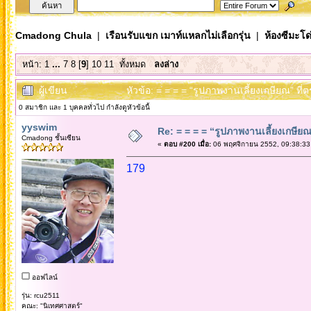
Cmadong Chula
|
เรือนรับแขก เมาท์แหลกไม่เลือกรุ่น
|
ห้องซีมะโด่
หน้า:
1
...
7
8
[
9
]
10
11
ทั้งหมด
ลงล่าง
ผู้เขียน
หัวข้อ: = = = = “รูปภาพงานเลี้ยงเกษียณ” ที่
0 สมาชิก และ 1 บุคคลทั่วไป กำลังดูหัวข้อนี้
yyswim
Re: = = = = “รูปภาพงานเลี้ยงเกษียณ”
Cmadong ชั้นเซียน
«
ตอบ #200 เมื่อ:
06 พฤศจิกายน 2552, 09:38:33
179
ออฟไลน์
รุ่น: rcu2511
คณะ: "นิเทศศาสตร์"