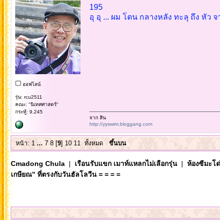
195
อุ อุ ... ผม โดน กลางหลัง ทะลุ ถึง หัว จ
ออฟไลน์
รุ่น: rcu2511
คณะ: "นิเทศศาสตร์"
กระทู้: 9,245
จาก สิน
http://yyswim.bloggang.com
หน้า:
1
...
7
8
[
9
]
10
11
ทั้งหมด
ขึ้นบน
Cmadong Chula
|
เรือนรับแขก เมาท์แหลกไม่เลือกรุ่น
|
ห้องซีมะโด่
เกษียณ” ที่ตรงกับวันฮัลโลวีน = = = =