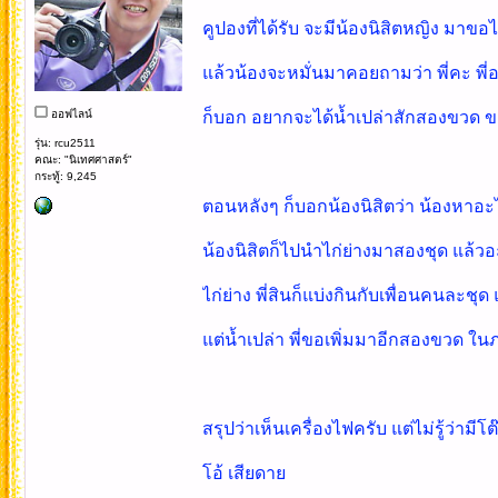
คูปองที่ได้รับ จะมีน้องนิสิตหญิง มาขอไ
แล้วน้องจะหมั่นมาคอยถามว่า พี่คะ พี
ออฟไลน์
ก็บอก อยากจะได้น้ำเปล่าสักสองขวด ข
รุ่น: rcu2511
คณะ: "นิเทศศาสตร์"
กระทู้: 9,245
ตอนหลังๆ ก็บอกน้องนิสิตว่า น้องหาอะไร
น้องนิสิตก็ไปนำไก่ย่างมาสองชุด แล้วอะไ
ไก่ย่าง พี่สินก็แบ่งกินกับเพื่อนคนละชุด
แต่น้ำเปล่า พี่ขอเพิ่มมาอีกสองขวด ใน
สรุปว่าเห็นเครื่องไฟครับ แต่ไม่รู้ว่ามีโต
โอ้ เสียดาย