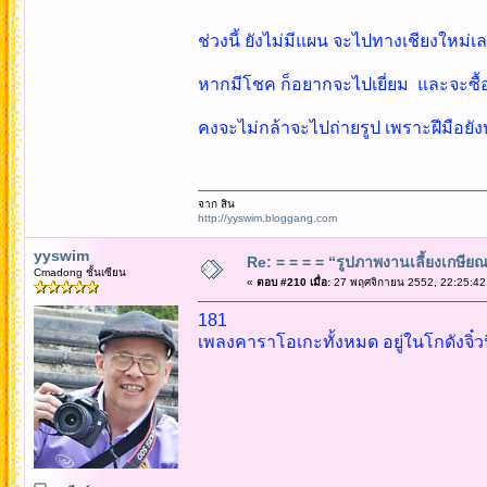
ช่วงนี้ ยังไม่มีแผน จะไปทางเชียงใหม่เ
หากมีโชค ก็อยากจะไปเยี่ยม และจะซื้
คงจะไม่กล้าจะไปถ่ายรูป เพราะฝีมือยั
จาก สิน
http://yyswim.bloggang.com
yyswim
Re: = = = = “รูปภาพงานเลี้ยงเกษียณ”
Cmadong ชั้นเซียน
«
ตอบ #210 เมื่อ:
27 พฤศจิกายน 2552, 22:25:42
181
เพลงคาราโอเกะทั้งหมด อยู่ในโกดังจิ๋วน