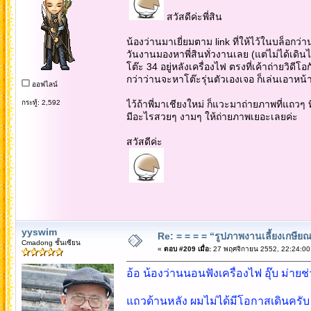
สวัสดีค่ะพี่สิน
น้องว่านมาเยี่ยมตาม link ที่ให้ไว้ในบล็อกว่า
วันงานมองหาพี่สินทั่วงานเลย (แต่ไม่ได้เดิ
โต๊ะ 34 อยู่หลังเครื่องไฟ ตรงที่เค้าถ่ายวิดีโอ
กว่าว่านจะหาโต๊ะรุ่นตัวเองเจอ ก็เล่นเอาหน้า
ออฟไลน์
กระทู้: 2,592
ไว้ถ้าพี่มาเชียงใหม่ ก็แวะมาถ่ายภาพที่แถวๆ
มีอะไรสวยๆ งามๆ ให้ถ่ายภาพเยอะเลยค่ะ
สวัสดีค่ะ
yyswim
Re: = = = = “รูปภาพงานเลี้ยงเกษียณ”
Cmadong ชั้นเซียน
«
ตอบ #209 เมื่อ:
27 พฤศจิกายน 2552, 22:24:00
อ้อ น้องว่านนอนฟังเครื่องไฟ อุ๊บ ม่ายช่า
แถวด้านหลัง ผมไม่ได้มีโอกาสเดินครับ