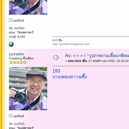
ออฟไลน์
รุ่น: rcu2511
คณะ: "นิเทศศาสตร์"
กระทู้: 9,245
จาก สิน
http://yyswim.bloggang.com
yyswim
Re: = = = = “รูปภาพงานเลี้ยงเกษียณ”
Cmadong ชั้นเซียน
«
ตอบ #222 เมื่อ:
27 พฤศจิกายน 2552, 22:32:42
193
บางเพลงหวานซึ้ง
ออฟไลน์
รุ่น: rcu2511
คณะ: "นิเทศศาสตร์"