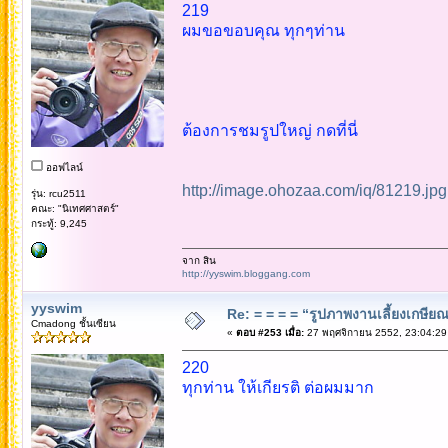
219
ผมขอขอบคุณ ทุกๆท่าน
ต้องการชมรูปใหญ่ กดที่นี่
ออฟไลน์
http://image.ohozaa.com/iq/81219.jpg
รุ่น: rcu2511
คณะ: "นิเทศศาสตร์"
กระทู้: 9,245
จาก สิน
http://yyswim.bloggang.com
yyswim
Re: = = = = “รูปภาพงานเลี้ยงเกษียณ”
Cmadong ชั้นเซียน
«
ตอบ #253 เมื่อ:
27 พฤศจิกายน 2552, 23:04:29
220
ทุกท่าน ให้เกียรติ ต่อผมมาก