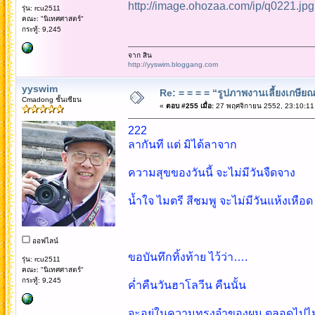
http://image.ohozaa.com/ip/q0221.jpg
รุ่น: rcu2511
คณะ: "นิเทศศาสตร์"
กระทู้: 9,245
จาก สิน
http://yyswim.bloggang.com
yyswim
Re: = = = = “รูปภาพงานเลี้ยงเกษียณ”
Cmadong ชั้นเซียน
«
ตอบ #255 เมื่อ:
27 พฤศจิกายน 2552, 23:10:11
222
ลากันที แต่ มิได้ลาจาก
ความสุขของวันนี้ จะไม่มีวันจืดจาง
น้ำใจ ไมตรี สีชมพู จะไม่มีวันแห้งเหือด
ออฟไลน์
ขอบันทึกทิ้งท้าย ไว้ว่า….
รุ่น: rcu2511
คณะ: "นิเทศศาสตร์"
กระทู้: 9,245
ค่ำคืนวันฮาโลวีน คืนนั้น
จะอยู่ในความทรงจำของผม ตลอดไปไม่รู