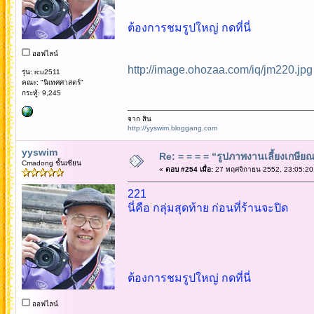
ต้องการชมรูปใหญ่ กดที่นี่
ออฟไลน์
http://image.ohozaa.com/iq/jm220.jpg
รุ่น: rcu2511
คณะ: "นิเทศศาสตร์"
กระทู้: 9,245
จาก สิน
http://yyswim.bloggang.com
yyswim
Re: = = = = “รูปภาพงานเลี้ยงเกษียณ”
Cmadong ชั้นเซียน
«
ตอบ #254 เมื่อ:
27 พฤศจิกายน 2552, 23:05:20
221
นี่คือ กลุ่มสุดท้าย ก่อนที่ร้านจะปิด
ต้องการชมรูปใหญ่ กดที่นี่
ออฟไลน์