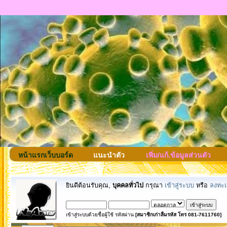
หน้าแรกเว็บบอร์ด
แนะนำตัว
เพิ่ม/แก้.ข้อมูลส่วนตัว
ยินดีต้อนรับคุณ,
บุคคลทั่วไป
กรุณา
เข้าสู่ระบบ
หรือ
ลงทะเ
เข้าสู่ระบบด้วยชื่อผู้ใช้ รหัสผ่าน
[สมาชิกเก่าลืมรหัส โทร 081-7611760]