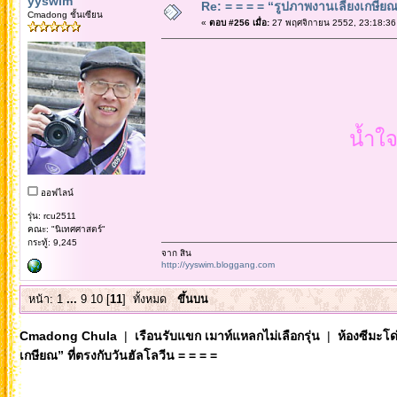
yyswim
Re: = = = = “รูปภาพงานเลี้ยงเกษียณ”
Cmadong ชั้นเซียน
«
ตอบ #256 เมื่อ:
27 พฤศจิกายน 2552, 23:18:36
น้ำใจ
ออฟไลน์
รุ่น: rcu2511
คณะ: "นิเทศศาสตร์"
กระทู้: 9,245
จาก สิน
http://yyswim.bloggang.com
หน้า:
1
...
9
10
[
11
]
ทั้งหมด
ขึ้นบน
Cmadong Chula
|
เรือนรับแขก เมาท์แหลกไม่เลือกรุ่น
|
ห้องซีมะโด่
เกษียณ” ที่ตรงกับวันฮัลโลวีน = = = =