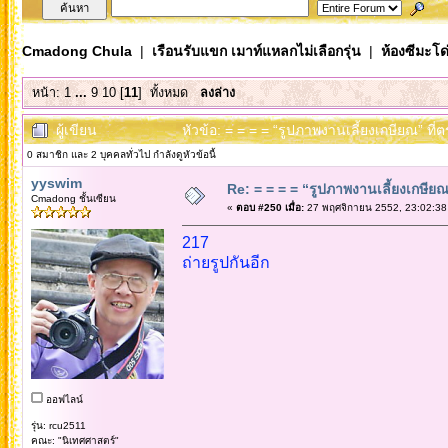
Cmadong Chula
|
เรือนรับแขก เมาท์แหลกไม่เลือกรุ่น
|
ห้องซีมะโด่
หน้า:
1
...
9
10
[
11
]
ทั้งหมด
ลงล่าง
ผู้เขียน
หัวข้อ: = = = = “รูปภาพงานเลี้ยงเกษียณ” ที่
0 สมาชิก และ 2 บุคคลทั่วไป กำลังดูหัวข้อนี้
yyswim
Re: = = = = “รูปภาพงานเลี้ยงเกษียณ”
Cmadong ชั้นเซียน
«
ตอบ #250 เมื่อ:
27 พฤศจิกายน 2552, 23:02:38
217
ถ่ายรูปกันอีก
ออฟไลน์
รุ่น: rcu2511
คณะ: "นิเทศศาสตร์"