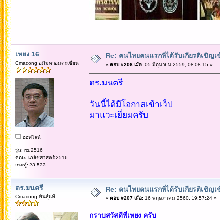
เหยง 16
Re: คนไทยคนแรกที่ได้รับเกียรติเชิ
Cmadong อภิมหาอมตะเซียน
«
ตอบ #206 เมื่อ:
05 มิถุนายน 2559, 08:08:15 »
ดร.มนตรี
วันนี้ได้มีโอกาสเข้าเว็ป
มาแวะเยี่ยมครับ
ออฟไลน์
รุ่น: rcu2516
คณะ: เภสัชศาสตร์ 2516
กระทู้: 23,533
ดร.มนตรี
Re: คนไทยคนแรกที่ได้รับเกียรติเชิ
Cmadong พันธุ์แท้
«
ตอบ #207 เมื่อ:
16 พฤษภาคม 2560, 19:57:24 »
กราบสวัสดีพี่เหยง ครับ