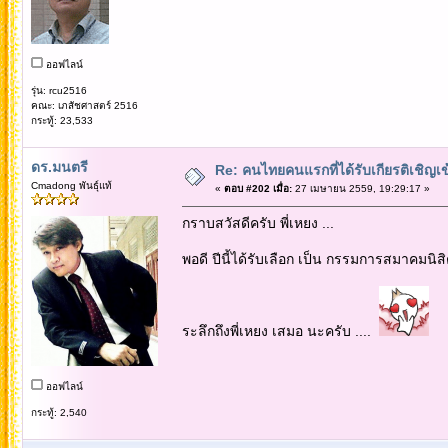
ออฟไลน์
รุ่น: rcu2516
คณะ: เภสัชศาสตร์ 2516
กระทู้: 23,533
ดร.มนตรี
Re: คนไทยคนแรกที่ได้รับเกียรติเชิ
Cmadong พันธุ์แท้
«
ตอบ #202 เมื่อ:
27 เมษายน 2559, 19:29:17 »
กราบสวัสดีครับ พี่เหยง ...
พอดี ปีนี้ได้รับเลือก เป็น กรรมการสมาคมนิ
ระลึกถึงพี่เหยง เสมอ นะครับ ....
ออฟไลน์
กระทู้: 2,540