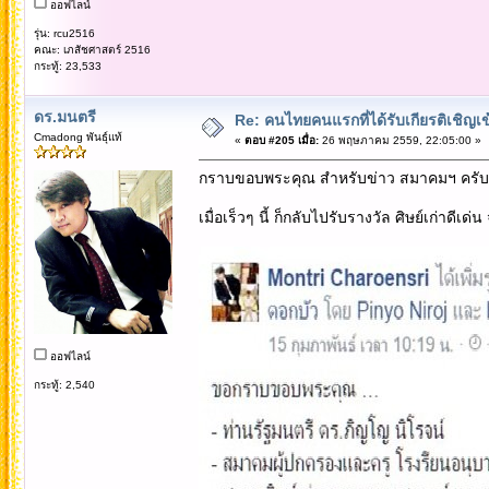
ออฟไลน์
รุ่น: rcu2516
คณะ: เภสัชศาสตร์ 2516
กระทู้: 23,533
ดร.มนตรี
Re: คนไทยคนแรกที่ได้รับเกียรติเชิ
Cmadong พันธุ์แท้
«
ตอบ #205 เมื่อ:
26 พฤษภาคม 2559, 22:05:00 »
กราบขอบพระคุณ สำหรับข่าว สมาคมฯ ครับพี
เมื่อเร็วๆ นี้ ก็กลับไปรับรางวัล ศิษย์เก่าดีเด
ออฟไลน์
กระทู้: 2,540