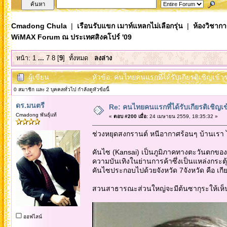
Cmadong Chula
|
เรือนรับแขก เมาท์แหลกไม่เลือกรุ่น
|
ห้องวิชากา
WiMAX Forum ณ ประเทศสิงคโปร์ '09
หน้า:
1
...
7
8
[
9
]
ทั้งหมด
ลงล่าง
ผู้เขียน
หัวข้อ: คนไทยคนแรกที่ได้รับเกียรติเชิญเ
0 สมาชิก และ 2 บุคคลทั่วไป กำลังดูหัวข้อนี้
ดร.มนตรี
Re: คนไทยคนแรกที่ได้รับเกียรติเชิ
Cmadong พันธุ์แท้
«
ตอบ #200 เมื่อ:
24 เมษายน 2559, 18:35:32 »
ช่วงหยุดสงกรานต์ หนีอากาศร้อนๆ บ้านเรา 
คันไซ (Kansai) เป็นภูมิภาคทางตะวันตกของญี่ป
ความบันเทิงในย่านการค้าซึ่งเป็นแหล่งกระตุ้
คันไซประกอบไปด้วยจังหวัด 7จังหวัด คือ เ
สวนสาธารณะส่วนใหญ่จะมีต้นซากุระให้เห็น
ออฟไลน์