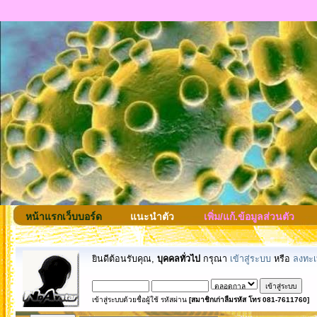
หน้าแรกเว็บบอร์ด
แนะนำตัว
เพิ่ม/แก้.ข้อมูลส่วนตัว
ยินดีต้อนรับคุณ,
บุคคลทั่วไป
กรุณา
เข้าสู่ระบบ
หรือ
ลงทะเ
เข้าสู่ระบบด้วยชื่อผู้ใช้ รหัสผ่าน
[สมาชิกเก่าลืมรหัส โทร 081-7611760]