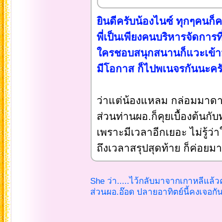
ยินดีครับน้องไนซ์ ทุกๆคนก็
พี่เป็นเพียงคนบริหารจัดการที
ใครชอบสนุกสนานก็แวะเข้า
มีโอกาส ก็ไปพเนจรกันนะคร
ว่าแต่น้องแหลม กล่อมมาดาม
ส่วนท่านผอ.ก็คุยเบื้องต้นกั
เพราะมีเวลาอีกเยอะ ไม่รู้ว
ถึงเวลาสรุปสุดท้าย ก็ค่อยม
She ว่า.....ไว้กลับมาจากเกาหลีแล้
ส่วนผอ.อ๊อด ปลายอาทิตย์นี้คงเจอกัน..