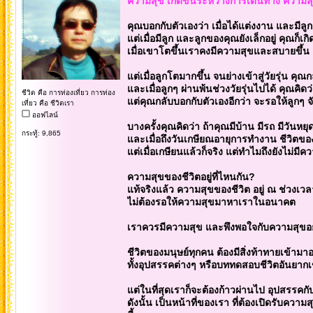
ความสุข เกิดขึ้นระหว่างการเดินทาง ความสุขไ
คุณบอกกับตัวเองว่า เมื่อได้แต่งงาน และมีลูก
แต่เมื่อมีลูก และลูกของคุณยังเล็กอยู่ คุณก็เกิ
เมื่อเขาโตขึ้นเราคงมีความสุขและสบายขึ้น
แต่เมื่อลูกโตมากขึ้น จนย่างเข้าสู่วัยรุ่น คุณกลั
และเมื่อลูกๆ ผ่านพ้นช่วงวัยรุ่นไปได้ คุณคิ
ชีวิต คือ การท่องเที่ยว การท่อง
แต่คุณกลับบอกกับตัวเองอีกว่า จะรอให้ลูกๆ จ
เที่ยว คือ ชีวิตเรา
ออฟไลน์
บางครั้งคุณคิดว่า ถ้าคุณมีบ้าน มีรถ มีวันหย
กระทู้: 9,865
และเมื่อถึงวันเกษียณอายุการทำงาน ชีวิตขอ
แต่เมื่อเกษียนแล้วก็จริง แต่ทำไมถึงยังไม่มีค
ความสุขของชีวิตอยู่ที่ไหนกัน?
แท้จริงแล้ว ความสุขของชีวิต อยู่ ณ ช่วงเวล
ไม่ต้องรอให้ความสุขมาหาเราในอนาคต
เราควรมีความสุข และพึงพอใจกับความสุขอยู่
ชีวิตของมนุษย์ทุกคน ต้องมีสิ่งท้าทายเข้ามา
ทั้งอุปสรรคต่างๆ หรือบททดสอบชีวิตอันยากเ
แต่ในที่สุดเราก็จะต้องก้าวผ่านไป อุปสรรคกับ
ดังนั้น เป็นหน้าที่ของเรา ที่ต้องเปิดรับ