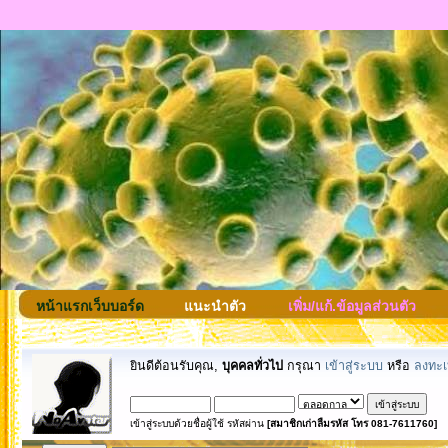
หน้าแรกเว็บบอร์ด
แนะนำตัว
เพิ่ม/แก้.ข้อมูลส่วนตัว
ยินดีต้อนรับคุณ,
บุคคลทั่วไป
กรุณา
เข้าสู่ระบบ
หรือ
ลงทะเ
เข้าสู่ระบบด้วยชื่อผู้ใช้ รหัสผ่าน
[สมาชิกเก่าลืมรหัส โทร 081-7611760]