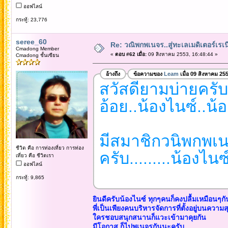
ออฟไลน์
กระทู้: 23,776
seree_60
Re: วณิพกพเนจร..สู่ทะเลเมดิเตอร์เร
Cmadong Member
«
ตอบ #62 เมื่อ:
09 สิงหาคม 2553, 16:48:44 »
Cmadong ชั้นเซียน
อ้างถึง
ข้อความของ
Leam
เมื่อ 09 สิงหาคม 25
สวัสดียามบ่ายครับ...
อ้อย..น้องไนซ์..น้
มีสมาชิกวนิพกพเนจร
ชีวิต คือ การท่องเที่ยว การท่อง
ครับ.........น้องไนซ
เที่ยว คือ ชีวิตเรา
ออฟไลน์
กระทู้: 9,865
ยินดีครับน้องไนซ์ ทุกๆคนก็คงปลื้มเหมือนๆก
พี่เป็นเพียงคนบริหารจัดการที่ตั้งอยู่บนความส
ใครชอบสนุกสนานก็แวะเข้ามาคุยกัน
มีโอกาส ก็ไปพเนจรกันนะครับ