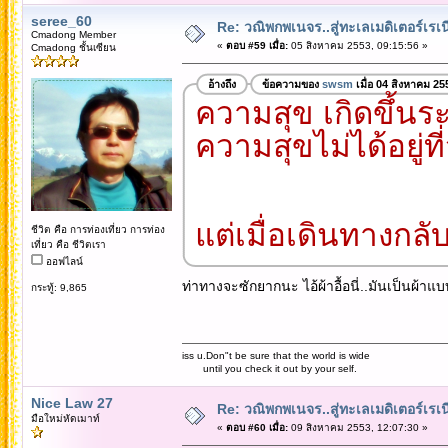
seree_60
Re: วณิพกพเนจร..สู่ทะเลเมดิเตอร์เร
Cmadong Member
«
ตอบ #59 เมื่อ:
05 สิงหาคม 2553, 09:15:56 »
Cmadong ชั้นเซียน
อ้างถึง
ข้อความของ
swsm
เมื่อ 04 สิงหาคม 25
ความสุข เกิดขึ้นร
ความสุขไม่ได้อยู่ท
แต่เมื่อเดินทางกลับ
ชีวิต คือ การท่องเที่ยว การท่อง
เที่ยว คือ ชีวิตเรา
ออฟไลน์
ท่าทางจะซักยากนะ ไอ้ผ้าอื้อนี่..มันเป็นผ้า
กระทู้: 9,865
iss u.Don"t be sure that the world is wide
until you check it out by your self.
Nice Law 27
Re: วณิพกพเนจร..สู่ทะเลเมดิเตอร์เร
มือใหม่หัดเมาท์
«
ตอบ #60 เมื่อ:
09 สิงหาคม 2553, 12:07:30 »