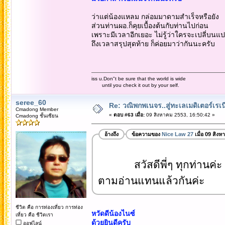
ว่าแต่น้องแหลม กล่อมมาดามสำเร็จหรือยัง
ส่วนท่านผอ.ก็คุยเบื้องต้นกับท่านไปก่อน
เพราะมีเวลาอีกเยอะ ไม่รู้ว่าใครจะเปลี่บนแ
ถึงเวลาสรุปสุดท้าย ก็ค่อยมาว่ากันนะครับ
iss u.Don"t be sure that the world is wide
until you check it out by your self.
seree_60
Re: วณิพกพเนจร..สู่ทะเลเมดิเตอร์เร
Cmadong Member
«
ตอบ #63 เมื่อ:
09 สิงหาคม 2553, 16:50:42 »
Cmadong ชั้นเซียน
อ้างถึง
ข้อความของ
Nice Law 27
เมื่อ 09 สิง
สวัสดีพี่ๆ ทุกท่านค่ะ ไนซ
ตามอ่านแทนแล้วกันค่ะ
ชีวิต คือ การท่องเที่ยว การท่อง
หวัดดีน้องไนซ์
เที่ยว คือ ชีวิตเรา
ด้วยยินดีครับ
ออฟไลน์