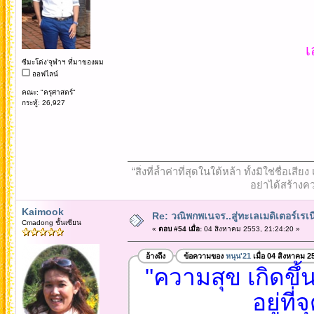
เ
ซีมะโด่ง'จุฬาฯ ที่มาของผม
ออฟไลน์
คณะ: "ครุศาสตร์"
กระทู้: 26,927
“สิ่งที่ล้ำค่าที่สุดในใต้หล้า ทั้งมิใช่ชื
อย่าได้สร้างคว
Kaimook
Re: วณิพกพเนจร..สู่ทะเลเมดิเตอร์เร
Cmadong ชั้นเซียน
«
ตอบ #54 เมื่อ:
04 สิงหาคม 2553, 21:24:20 »
อ้างถึง
ข้อความของ
หนุน'21
เมื่อ 04 สิงหาคม 2
"ความสุข เกิดขึ
อยู่ที