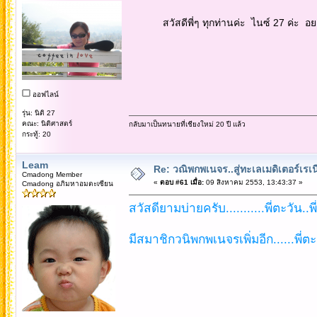
สวัสดีพี่ๆ ทุกท่านค่ะ ไนซ์ 27 ค่ะ อยากร
ออฟไลน์
รุ่น: นิติ 27
คณะ: นิติศาสตร์
กลับมาเป็นทนายที่เชียงใหม่ 20 ปี แล้ว
กระทู้: 20
Leam
Re: วณิพกพเนจร..สู่ทะเลเมดิเตอร์เร
Cmadong Member
«
ตอบ #61 เมื่อ:
09 สิงหาคม 2553, 13:43:37 »
Cmadong อภิมหาอมตะเซียน
สวัสดียามบ่ายครับ...........พี่ตะวัน..
มีสมาชิกวนิพกพเนจรเพิ่มอีก......พี่ตะ