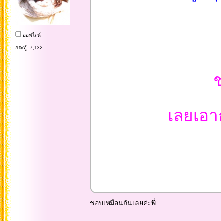
ออฟไลน์
กระทู้: 7,132
ช
เลยเอา
ชอบเหมือนกันเลยค่ะพี่...