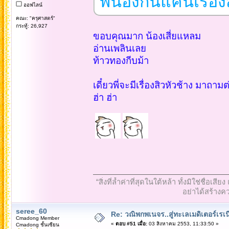
พี่น้องกันแค่นี้เรื่อ
ออฟไลน์
คณะ: "ครุศาสตร์"
กระทู้: 26,927
ขอบคุณมาก น้องเสี่ยแหลม
อ่านเพลินเลย
ท้าวทองกีบม้า
เดี๋ยวพี่จะมีเรื่องสิวหัวช้าง มาถาม
ฮ่า ฮ่า
“สิ่งที่ล้ำค่าที่สุดในใต้หล้า ทั้งมิใช่ชื
อย่าได้สร้างคว
seree_60
Re: วณิพกพเนจร..สู่ทะเลเมดิเตอร์เร
Cmadong Member
«
ตอบ #51 เมื่อ:
03 สิงหาคม 2553, 11:33:50 »
Cmadong ชั้นเซียน