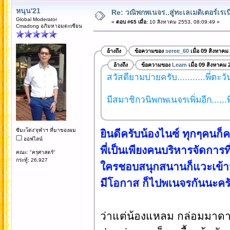
หนุน'21
Re: วณิพกพเนจร..สู่ทะเลเมดิเตอร์เร
Global Moderator
«
ตอบ #65 เมื่อ:
10 สิงหาคม 2553, 08:09:49 »
Cmadong อภิมหาอมตะเซียน
อ้างถึง
ข้อความของ
seree_60
เมื่อ 09 สิงหาคม
อ้างถึง
ข้อความของ
Leam
เมื่อ 09 สิงหาคม 
สวัสดียามบ่ายครับ...........พี่ตะว
มีสมาชิกวนิพกพเนจรเพิ่มอีก......พี
ซีมะโด่ง'จุฬาฯ ที่มาของผม
ยินดีครับน้องไนซ์ ทุกๆคนก็
ออฟไลน์
พี่เป็นเพียงคนบริหารจัดการที
คณะ: "ครุศาสตร์"
กระทู้: 26,927
ใครชอบสนุกสนานก็แวะเข้า
มีโอกาส ก็ไปพเนจรกันนะคร
ว่าแต่น้องแหลม กล่อมมาดาม