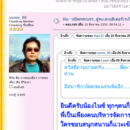
“สิ่งที่ล้ำค่าที่สุดในใต้หล้า ทั้งมิใช่ชื
อย่าได้สร้างคว
seree_60
Re: วณิพกพเนจร..สู่ทะเลเมดิเตอร์เร
Cmadong Member
«
ตอบ #66 เมื่อ:
10 สิงหาคม 2553, 08:54:11 »
Cmadong ชั้นเซียน
อ้างถึง
ข้อความของ
หนุน'21
เมื่อ 10 สิงหาคม 2
อ้างถึง
ข้อความของ
seree_60
เมื่อ 09 สิงห
อ้างถึง
ข้อความของ
Leam
เมื่อ 09 สิงหา
สวัสดียามบ่ายครับ...........พี่ตะ
ท่าน
ชีวิต คือ การท่องเที่ยว การท่อง
เที่ยว คือ ชีวิตเรา
มีสมาชิกวนิพกพเนจรเพิ่มอีก......
ออฟไลน์
กระทู้: 9,865
ยินดีครับน้องไนซ์ ทุกๆคนก
พี่เป็นเพียงคนบริหารจัดการ
ใครชอบสนุกสนานก็แวะเข้