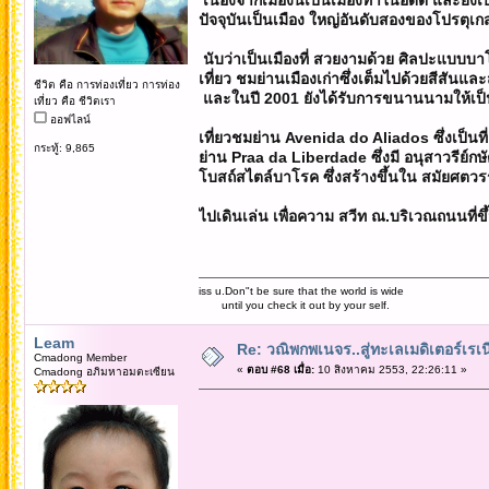
ปัจจุบันเป็นเมือง ใหญ่อันดับสองของโปรตุเกส ซึ
นับว่าเป็นเมืองที่ สวยงามด้วย ศิลปะแบบบ
เที่ยว ชมย่านเมืองเก่าซึ่งเต็มไปด้วยสีสั
ชีวิต คือ การท่องเที่ยว การท่อง
และในปี 2001 ยังได้รับการขนานนามให้เป็
เที่ยว คือ ชีวิตเรา
ออฟไลน์
เที่ยวชมย่าน Avenida do Aliados ซึ่งเป็นที
กระทู้: 9,865
ย่าน Praa da Liberdade ซึ่งมี อนุสาวรีย์กษัต
โบสถ์สไตล์บาโรค ซึ่งสร้างขึ้นใน สมัยศตวรร
ไปเดินเล่น เพื่อความ สวีท ณ.บริเวณถนนที่ขึ
iss u.Don"t be sure that the world is wide
until you check it out by your self.
Leam
Re: วณิพกพเนจร..สู่ทะเลเมดิเตอร์เร
Cmadong Member
«
ตอบ #68 เมื่อ:
10 สิงหาคม 2553, 22:26:11 »
Cmadong อภิมหาอมตะเซียน