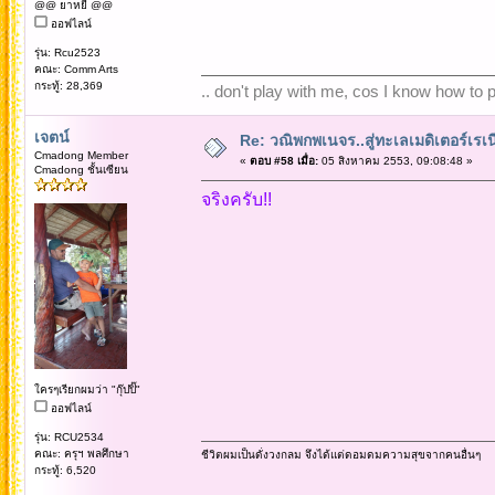
@@ ยาหยี @@
ออฟไลน์
รุ่น: Rcu2523
คณะ: Comm Arts
กระทู้: 28,369
.. don't play with me, cos I know how to pl
เจตน์
Re: วณิพกพเนจร..สู่ทะเลเมดิเตอร์เร
Cmadong Member
«
ตอบ #58 เมื่อ:
05 สิงหาคม 2553, 09:08:48 »
Cmadong ชั้นเซียน
จริงครับ!!
ใครๆเรียกผมว่า "กุ๊ปปิ๊"
ออฟไลน์
รุ่น: RCU2534
คณะ: ครุฯ พลศึกษา
ชีวิตผมเป็นดั่งวงกลม จึงได้แต่ดอมดมความสุขจากคนอื่นๆ
กระทู้: 6,520