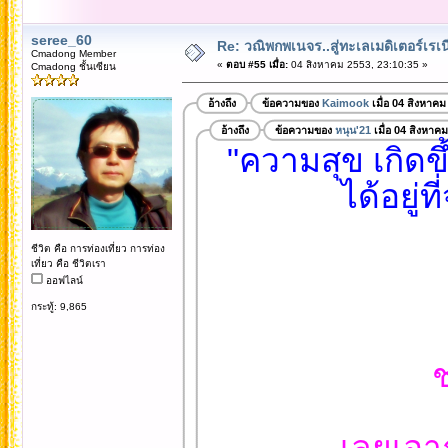
seree_60
Re: วณิพกพเนจร..สู่ทะเลเมดิเตอร์เร
Cmadong Member
«
ตอบ #55 เมื่อ:
04 สิงหาคม 2553, 23:10:35 »
Cmadong ชั้นเซียน
อ้างถึง
ข้อความของ
Kaimook
เมื่อ 04 สิงหาคม
อ้างถึง
ข้อความของ
หนุน'21
เมื่อ 04 สิงหาค
"ความสุข เกิดข
ได้อยู่
ชีวิต คือ การท่องเที่ยว การท่อง
เที่ยว คือ ชีวิตเรา
ออฟไลน์
กระทู้: 9,865
ช
เลยเอา