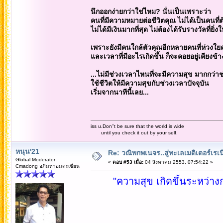
นึกออกง่ายกว่าใช่ไหม? นั่นเป็นเพราะว่า
คนที่มีความหมายต่อชีวิตคุณ ไม่ได้เป็นคนที่ต้
ไม่ได้มีเงินมากที่สุด ไม่ต้องได้รับรางวัลที่ยิ่งใ
เพราะยังมีคนใกล้ตัวคุณอีกหลายคนที่ห่วงใ
และเวลาที่มีอะไรเกิดขึ้น ก็จะคอยอยู่เคียงข้
...ไม่มีช่วงเวลาไหนที่จะมีความสุข มากกว่าช่
ใช้ชีวิตให้มีความสุขกับช่วงเวลาปัจจุบัน
เริ่มจากนาทีนี้เลย...
iss u.Don"t be sure that the world is wide
until you check it out by your self.
หนุน'21
Re: วณิพกพเนจร..สู่ทะเลเมดิเตอร์เร
Global Moderator
«
ตอบ #53 เมื่อ:
04 สิงหาคม 2553, 07:54:22 »
Cmadong อภิมหาอมตะเซียน
"ความสุข เกิดขึ้นระหว่าง