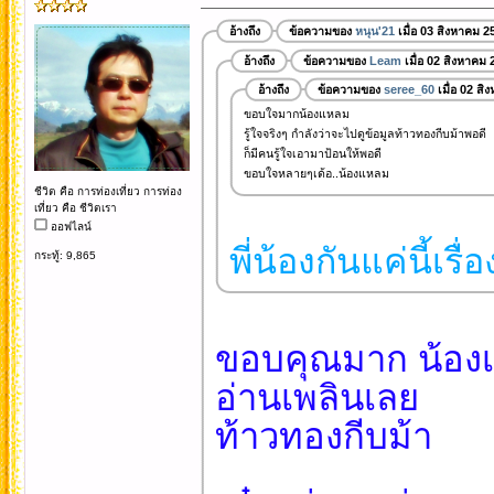
อ้างถึง
ข้อความของ
หนุน'21
เมื่อ 03 สิงหาคม 2
อ้างถึง
ข้อความของ
Leam
เมื่อ 02 สิงหาคม 
อ้างถึง
ข้อความของ
seree_60
เมื่อ 02 ส
ขอบใจมากน้องแหลม
รู้ใจจริงๆ กำลังว่าจะไปดูข้อมูลท้าวทองกีบม้าพอดี
ก็มีคนรู้ใจเอามาป้อนให้พอดี
ขอบใจหลายๆเด้อ..น้องแหลม
ชีวิต คือ การท่องเที่ยว การท่อง
เที่ยว คือ ชีวิตเรา
ออฟไลน์
พี่น้องกันแค่นี้เรื่
กระทู้: 9,865
ขอบคุณมาก น้องเ
อ่านเพลินเลย
ท้าวทองกีบม้า