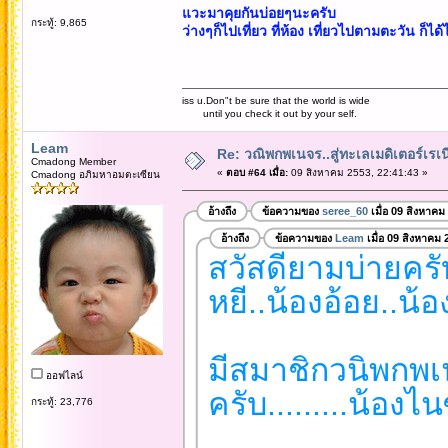
แวะมาคุยกันบ่อยๆนะครับ
กระทู้: 9,865
ว่างๆก็ไปเที่ยว ที่ห้อง เที่ยวไปตามตะวัน ก็
iss u.Don"t be sure that the world is wide
until you check it out by your self.
Leam
Re: วณิพกพเนจร..สู่ทะเลเมดิเตอร์เร
Cmadong Member
«
ตอบ #64 เมื่อ:
09 สิงหาคม 2553, 22:41:43 »
Cmadong อภิมหาอมตะเซียน
อ้างถึง
ข้อความของ
seree_60
เมื่อ 09 สิงหาคม
อ้างถึง
ข้อความของ
Leam
เมื่อ 09 สิงหาคม 
สวัสดียามบ่ายครับ..
หยี..น้องอ้อย..น้
มีสมาชิกวนิพกพเนจ
ออฟไลน์
ครับ.........น้องไน
กระทู้: 23,776