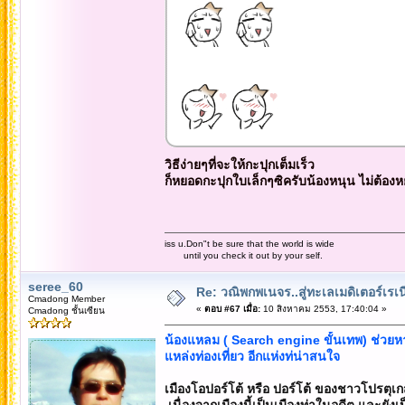
วิธีง่ายๆที่จะให้กะปุกเต็มเร็ว
ก็หยอดกะปุกใบเล็กๆซิครับน้องหนุน ไม่ต้อ
iss u.Don"t be sure that the world is wide
until you check it out by your self.
seree_60
Re: วณิพกพเนจร..สู่ทะเลเมดิเตอร์เร
Cmadong Member
«
ตอบ #67 เมื่อ:
10 สิงหาคม 2553, 17:40:04 »
Cmadong ชั้นเซียน
น้องแหลม ( Search engine ขั้นเทพ) ช่วย
แหล่งท่องเที่ยว อีกแห่งท่น่าสนใจ
เมืองโอปอร์โต้ หรือ ปอร์โต้ ของชาวโปรตุเก
เนื่องจากเมืองนี้เป็นเมืองท่าในอดีต และยังเป