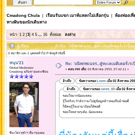
Cmadong Chula
|
เรือนรับแขก เมาท์แหลกไม่เลือกรุ่น
|
ห้องท่องเท
ทางฝันของนักเดินทาง
หน้า:
1
2
[
3
]
4
5
...
16
ทั้งหมด
ลงล่าง
ผู้เขียน
หัวข้อ: วณิพกพเนจร..สู่ทะเลเมดิเตอร์เรเนี
0 สมาชิก และ 1 บุคคลทั่วไป กำลังดูหัวข้อนี้
หนุน'21
Re: วณิพกพเนจร..สู่ทะเลเมดิเตอร์เร
Global Moderator
«
ตอบ #50 เมื่อ:
03 สิงหาคม 2553, 07:42:11 »
Cmadong อภิมหาอมตะเซียน
อ้างถึง
ข้อความของ
Leam
เมื่อ 02 สิงหาคม 25
อ้างถึง
ข้อความของ
seree_60
เมื่อ 02 สิงห
ขอบใจมากน้องแหลม
รู้ใจจริงๆ กำลังว่าจะไปดูข้อมูลท้าวทองกีบม้าพอดี
ก็มีคนรู้ใจเอามาป้อนให้พอดี
ขอบใจหลายๆเด้อ..น้องแหลม
ซีมะโด่ง'จุฬาฯ ที่มาของผม