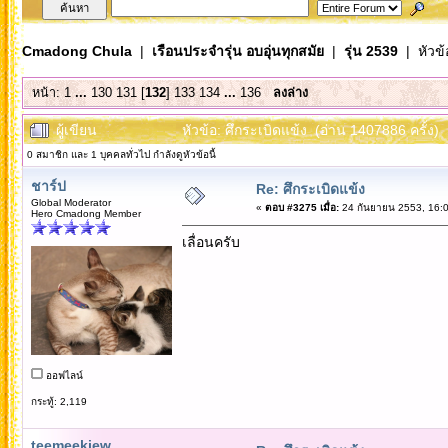
Cmadong Chula
|
เรือนประจำรุ่น อบอุ่นทุกสมัย
|
รุ่น 2539
| หัวข้
หน้า:
1
...
130
131
[
132
]
133
134
...
136
ลงล่าง
ผู้เขียน
หัวข้อ: ศึกระเบิดแข้ง (อ่าน 1407886 ครั้ง)
0 สมาชิก และ 1 บุคคลทั่วไป กำลังดูหัวข้อนี้
ชาร์ป
Re: ศึกระเบิดแข้ง
Global Moderator
«
ตอบ #3275 เมื่อ:
24 กันยายน 2553, 16:0
Hero Cmadong Member
เลื่อนครับ
ออฟไลน์
กระทู้: 2,119
teemeekiew