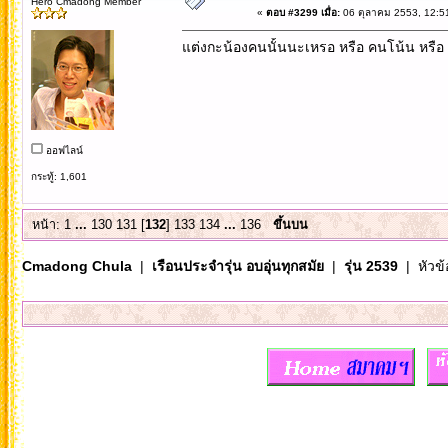
Hero Cmadong Member
«
ตอบ #3299 เมื่อ:
06 ตุลาคม 2553, 12:5
แต่งกะน้องคนนั้นนะเหรอ หรือ คนโน้น หรื
ออฟไลน์
กระทู้: 1,601
หน้า:
1
...
130
131
[
132
]
133
134
...
136
ขึ้นบน
Cmadong Chula
|
เรือนประจำรุ่น อบอุ่นทุกสมัย
|
รุ่น 2539
| หัวข้