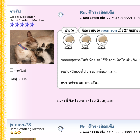
ชาร์ป
Re: ศึกระเบิดแข้ง
Global Moderator
«
ตอบ #3288 เมื่อ:
27 กันยายน 2553, 10:2
Hero Cmadong Member
อ้างถึง
ข้อความของ
ppornson
เมื่อ 27 กันยาย
ขออภัยทุกท่านในทีมที่กระผมไร้ซึ่งความฟิตโดยสิ้นเชิง .
ออฟไลน์
เจอวิ่งสปีดแข่งไป 3 รอบ กรูก็หมดแล้ว...
กระทู้: 2,119
คราวหน้าจะพยายามครับ..
ตอนนี้ยังปวดขา ปวดตัวอยู่เลย
jviruch-78
Re: ศึกระเบิดแข้ง
Hero Cmadong Member
«
ตอบ #3289 เมื่อ:
27 กันยายน 2553, 12:2