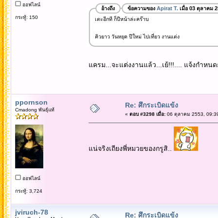
ออฟไลน์
อ้างถึง
ข้อความของ
Apirat T.
เมื่อ 03 ตุลาคม 
กระทู้: 150
เตะอีกที ก็ปีหน้าล่ะคร๊าบ
คิวยาว วันหยุด ปีใหม่ ไปเที่ยว งานแต่ง
แครม...จะแต่งงานแล้ว...เย้!!!.... แจ้งกำหนดก
ppornson
Re: ศึกระเบิดแข้ง
Cmadong พันธุ์แท้
«
ตอบ #3298 เมื่อ:
06 ตุลาคม 2553, 09:3
แน่จริงเถียงพี่หมวยของกรูสิ..
ออฟไลน์
กระทู้: 3,724
jviruch-78
Re: ศึกระเบิดแข้ง