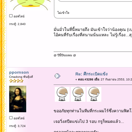
ไม่เข้าใจ
ออฟไลน์
กระทู้: 2,840
มั่นมั่วในที่นี้หมายถึง มันเข้าใจว่าน้องคุณ (เ
ไอ้คนที่รับเรื่องที่สนามนั่นแหละ ไม่รู้เรื่อง
@ ปีนี้ปีของผม @
ppornson
Re: ศึกระเบิดแข้ง
Cmadong พันธุ์แท้
«
ตอบ #3286 เมื่อ:
27 กันยายน 2553, 10:2
ขออภัยทุกท่านในทีมที่กระผมไร้ซึ่งความฟิตโด
ออฟไลน์
เจอวิ่งสปีดแข่งไป 3 รอบ กรูก็หมดแล้ว...
กระทู้: 3,724
คราวหน้าจะพยายามครับ..