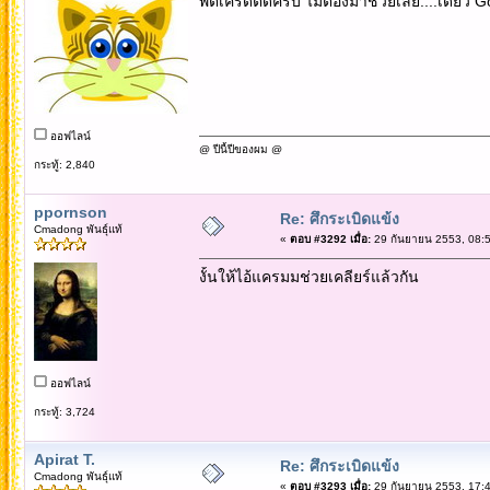
พี่ตี๋เครดิตดีครับ ไม่ต้องมาช่วยเลย....เดี๋ยว 
ออฟไลน์
@ ปีนี้ปีของผม @
กระทู้: 2,840
ppornson
Re: ศึกระเบิดแข้ง
Cmadong พันธุ์แท้
«
ตอบ #3292 เมื่อ:
29 กันยายน 2553, 08:5
งั้นให้ไอ้แครมมช่วยเคลียร์แล้วกัน
ออฟไลน์
กระทู้: 3,724
Apirat T.
Re: ศึกระเบิดแข้ง
Cmadong พันธุ์แท้
«
ตอบ #3293 เมื่อ:
29 กันยายน 2553, 17:4