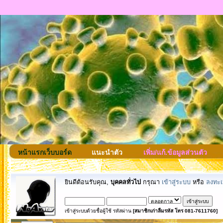
หน้าแรกเว็บบอร์ด
แนะนำตัว
เพิ่ม/แก้.ข้อมูลส่วนตัว
ยินดีต้อนรับคุณ,
บุคคลทั่วไป
กรุณา
เข้าสู่ระบบ
หรือ
ลงทะเ
เข้าสู่ระบบด้วยชื่อผู้ใช้ รหัสผ่าน
[สมาชิกเก่าลืมรหัส โทร 081-7611760]