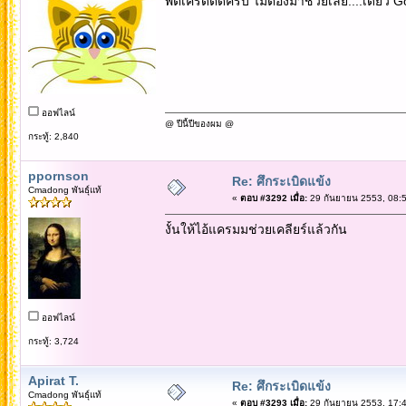
พี่ตี๋เครดิตดีครับ ไม่ต้องมาช่วยเลย....เดี๋ยว 
ออฟไลน์
@ ปีนี้ปีของผม @
กระทู้: 2,840
ppornson
Re: ศึกระเบิดแข้ง
Cmadong พันธุ์แท้
«
ตอบ #3292 เมื่อ:
29 กันยายน 2553, 08:5
งั้นให้ไอ้แครมมช่วยเคลียร์แล้วกัน
ออฟไลน์
กระทู้: 3,724
Apirat T.
Re: ศึกระเบิดแข้ง
Cmadong พันธุ์แท้
«
ตอบ #3293 เมื่อ:
29 กันยายน 2553, 17:4