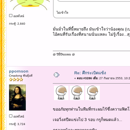
ไม่เข้าใจ
ออฟไลน์
กระทู้: 2,840
มั่นมั่วในที่นี้หมายถึง มันเข้าใจว่าน้องคุณ (เ
ไอ้คนที่รับเรื่องที่สนามนั่นแหละ ไม่รู้เรื่อง
@ ปีนี้ปีของผม @
ppornson
Re: ศึกระเบิดแข้ง
Cmadong พันธุ์แท้
«
ตอบ #3286 เมื่อ:
27 กันยายน 2553, 10:2
ขออภัยทุกท่านในทีมที่กระผมไร้ซึ่งความฟิตโด
ออฟไลน์
เจอวิ่งสปีดแข่งไป 3 รอบ กรูก็หมดแล้ว...
กระทู้: 3,724
คราวหน้าจะพยายามครับ..