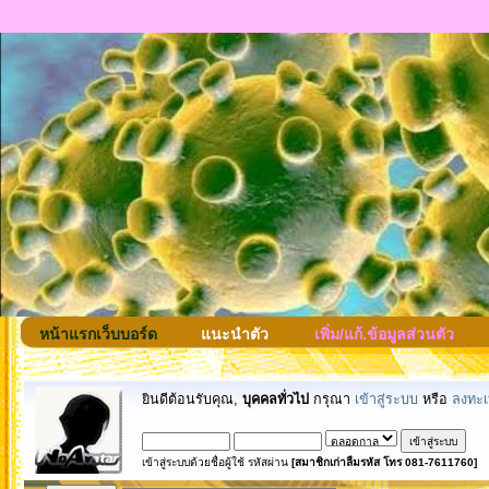
หน้าแรกเว็บบอร์ด
แนะนำตัว
เพิ่ม/แก้.ข้อมูลส่วนตัว
ยินดีต้อนรับคุณ,
บุคคลทั่วไป
กรุณา
เข้าสู่ระบบ
หรือ
ลงทะเ
เข้าสู่ระบบด้วยชื่อผู้ใช้ รหัสผ่าน
[สมาชิกเก่าลืมรหัส โทร 081-7611760]