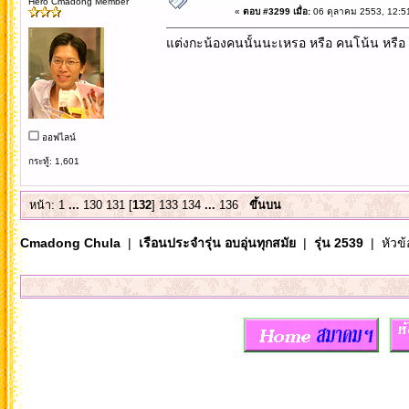
Hero Cmadong Member
«
ตอบ #3299 เมื่อ:
06 ตุลาคม 2553, 12:5
แต่งกะน้องคนนั้นนะเหรอ หรือ คนโน้น หรื
ออฟไลน์
กระทู้: 1,601
หน้า:
1
...
130
131
[
132
]
133
134
...
136
ขึ้นบน
Cmadong Chula
|
เรือนประจำรุ่น อบอุ่นทุกสมัย
|
รุ่น 2539
| หัวข้