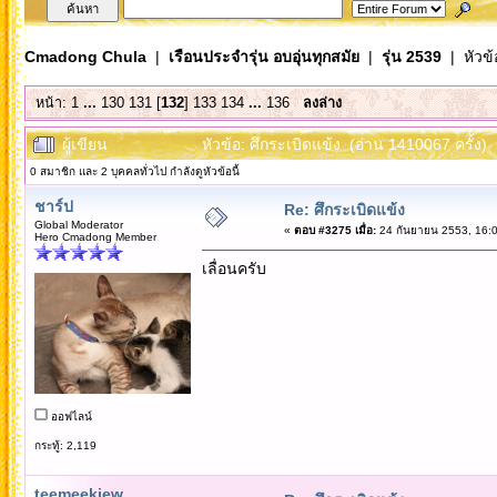
Cmadong Chula
|
เรือนประจำรุ่น อบอุ่นทุกสมัย
|
รุ่น 2539
| หัวข้
หน้า:
1
...
130
131
[
132
]
133
134
...
136
ลงล่าง
ผู้เขียน
หัวข้อ: ศึกระเบิดแข้ง (อ่าน 1410067 ครั้ง)
0 สมาชิก และ 2 บุคคลทั่วไป กำลังดูหัวข้อนี้
ชาร์ป
Re: ศึกระเบิดแข้ง
Global Moderator
«
ตอบ #3275 เมื่อ:
24 กันยายน 2553, 16:0
Hero Cmadong Member
เลื่อนครับ
ออฟไลน์
กระทู้: 2,119
teemeekiew