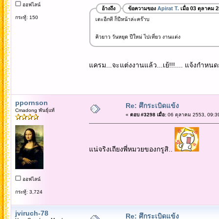
ออฟไลน์
อ้างถึง
ข้อความของ
Apirat T.
เมื่อ 03 ตุลาคม 
กระทู้: 150
เตะอีกที ก็ปีหน้าล่ะคร๊าบ
คิวยาว วันหยุด ปีใหม่ ไปเที่ยว งานแต่ง
แครม...จะแต่งงานแล้ว...เย้!!!.... แจ้งกำหนดก
ppornson
Re: ศึกระเบิดแข้ง
Cmadong พันธุ์แท้
«
ตอบ #3298 เมื่อ:
06 ตุลาคม 2553, 09:3
แน่จริงเถียงพี่หมวยของกรูสิ..
ออฟไลน์
กระทู้: 3,724
jviruch-78
Re: ศึกระเบิดแข้ง