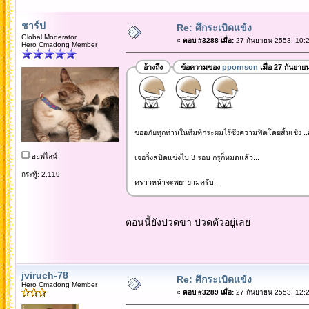
ชาร์ป
Re: ศึกระเบิดแข้ง
Global Moderator
«
ตอบ #3288 เมื่อ:
27 กันยายน 2553, 10:2
Hero Cmadong Member
อ้างถึง
ข้อความของ
ppornson
เมื่อ 27 กันยาย
ขออภัยทุกท่านในทีมที่กระผมไร้ซึ่งความฟิตโดยสิ้นเชิง .
ออฟไลน์
เจอวิ่งสปีดแข่งไป 3 รอบ กรูก็หมดแล้ว...
กระทู้: 2,119
คราวหน้าจะพยายามครับ..
ตอนนี้ยังปวดขา ปวดตัวอยู่เลย
jviruch-78
Re: ศึกระเบิดแข้ง
Hero Cmadong Member
«
ตอบ #3289 เมื่อ:
27 กันยายน 2553, 12:2